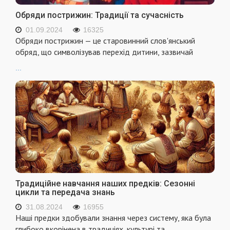
Обряди пострижин: Традиції та сучасність
01.09.2024
16325
Обряди пострижин — це старовинний слов'янський
обряд, що символізував перехід дитини, зазвичай
...
Традиційне навчання наших предків: Сезонні
цикли та передача знань
31.08.2024
16955
Наші предки здобували знання через систему, яка була
глибоко вкорінена в традиціях, культурі та