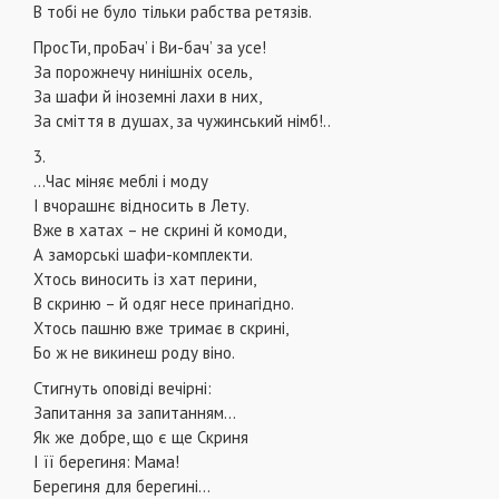
В тобі не було тільки рабства ретязів.
ПросТи, проБач’ і Ви-бач’ за усе!
За порожнечу нинішніх осель,
За шафи й іноземні лахи в них,
За сміття в душах, за чужинський німб!..
3.
…Час міняє меблі і моду
І вчорашнє відносить в Лету.
Вже в хатах – не скрині й комоди,
А заморські шафи-комплекти.
Хтось виносить із хат перини,
В скриню – й одяг несе принагідно.
Хтось пашню вже тримає в скрині,
Бо ж не викинеш роду віно.
Стигнуть оповіді вечірні:
Запитання за запитанням...
Як же добре, що є ще Скриня
І її берегиня: Мама!
Берегиня для берегині…