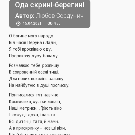
Ода скрині-берегині
Автор:
Любов Сердунич
15.04.2021
955
О богине мого народу
Від часів Перуна і Лади,
Я тобі проспіваю оду,
Пророкочу думу-баладу.
Розмалюю тебе, розпишу
В сокровенній оселі тиші.
Для нових поколінь залишу
На майбутню в душі прописку.
Приписалися тут навічно
Камізелька, хустки лапаті,
Наші метрики… Гріють віко
І кожух, і доха, і пальта
Всі дитячі, і тата, й мами.
А в прискринку – новіші віхи,
Ще й фатальна ота телеграма…