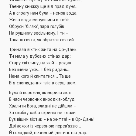
Таємну книжку ще від прадідуня…
А в спрагу нам була – немов вода.
Жива вода минувшини в тобі:
Обруси "біллю", пара голубів
На рушнику весільному. І ти –
Така ж свята, як образок святий.
Тримала віхтик жита на Ор-Дань.
Ти мала у дубових стінах дар:
Стару світлину, на якій – родак,
Без імени уже… І без ридань...
Нема кого й спитатися… Та ще
Від споглядання тліє в серці щем…
Була й порожня, як морили люд
В часи червоних виродків-облуд.
Хвалити Бога, злидні не дійшли –
За скибку хліба скриню не здали.
Був віщим віхтик – на життя! – в Ор-Дань!
Дві ложки із червоною перев’яззю…
Й солодкий, неземний, дитинства дар.