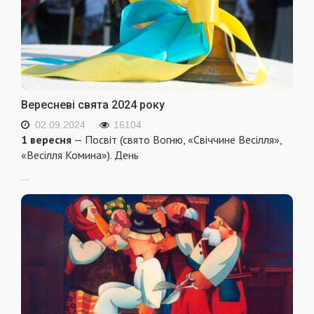
Вересневі свята 2024 року
02.09.2024
16104
1 вересня
— Посвіт (свято Вогню, «Свіччине Весілля»,
«Весілля Комина»). День
...