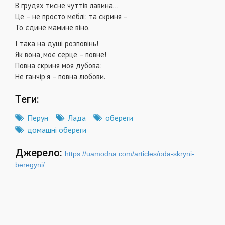
В грудях тисне чуттів лавина…
Це – не просто меблі: та скриня –
То єдине мамине віно.
І така на душі розповінь!
Як вона, моє серце – повне!
Повна скриня моя дубова:
Не ганчір’я – повна любови.
Теги:
Перун
Лада
обереги
домашні обереги
Джерело:
https://uamodna.com/articles/oda-skryni-
beregyni/