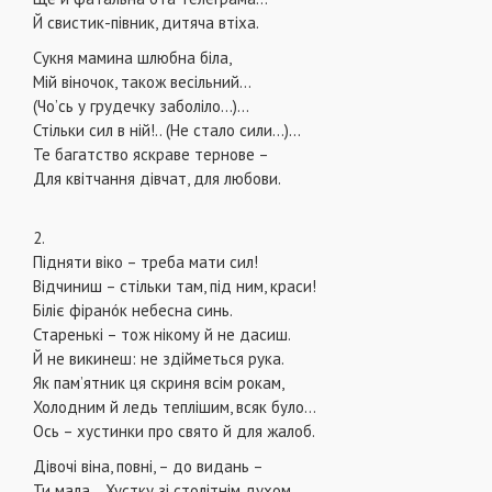
Й свистик-півник, дитяча втіха.
Сукня мамина шлюбна біла,
Мій віночок, також весільний...
(Чо’сь у грудечку заболіло…)…
Стільки сил в ній!.. (Не стало сили…)…
Те багатство яскраве тернове –
Для квітчання дівчат, для любови.
2.
Підняти віко – треба мати сил!
Відчиниш – стільки там, під ним, краси!
Біліє фіранóк небесна синь.
Старенькі – тож нікому й не дасиш.
Й не викинеш: не здійметься рука.
Як пам’ятник ця скриня всім рокам,
Холодним й ледь теплішим, всяк було...
Ось – хустинки про свято й для жалоб.
Дівочі віна, повні, – до видань –
Ти мала… Хустку зі столітнім духом,