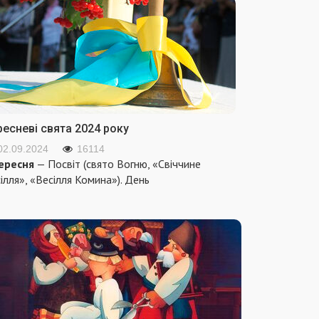
ресневі свята 2024 року
02.09.2024
16114
ересня
— Посвіт (свято Вогню, «Свіччине
ілля», «Весілля Комина»). День