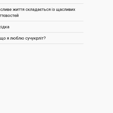
сливе життя складається із щасливих
ттєвостей
сідка
 що я люблю сучукрліт?