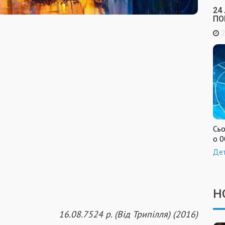
24
ПО
2
Сьо
о 0
Де
Н
16.08.7524 р. (Від Трипілля) (2016)