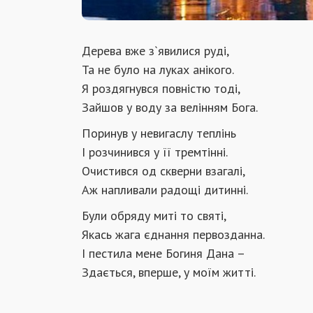
Дерева вже з`явилися руді,
Та не було на луках анікого.
Я роздягнувся повністю тоді,
Зайшов у воду за велінням Бога.
Поринув у невигаслу теплінь
І розчинився у її тремтінні.
Очистився од скверни взагалі,
Аж напливали радощі дитинні.
Були обряду миті то святі,
Якась жага єднання первозданна.
І пестила мене Богиня Дана –
Здається, вперше, у моїм житті.