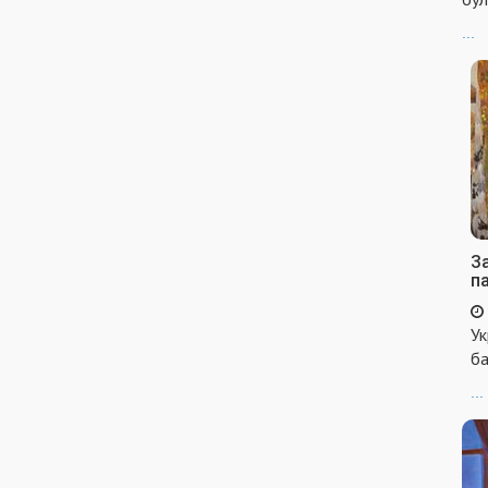
...
За
п
Ук
ба
...