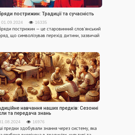
ряди пострижин: Традиції та сучасність
01.09.2024
16335
ряди пострижин — це старовинний слов'янський
ряд, що символізував перехід дитини, зазвичай
адиційне навчання наших предків: Сезонні
кли та передача знань
31.08.2024
16976
і предки здобували знання через систему, яка
а глибоко вкорінена в традиціях, культурі та