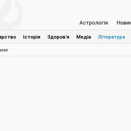
Астрологія
Нови
арство
Історія
Здоров'я
Медіа
Література
книг