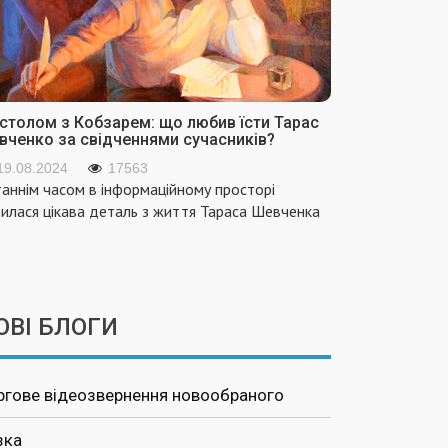
 столом з Кобзарем: що любив їсти Тарас
вченко за свідченнями сучасників?
19.08.2024
17563
аннім часом в інформаційному просторі
вилася цікава деталь з життя Тараса Шевченка
ОВІ БЛОГИ
ргове відеозвернення новообраного
зка