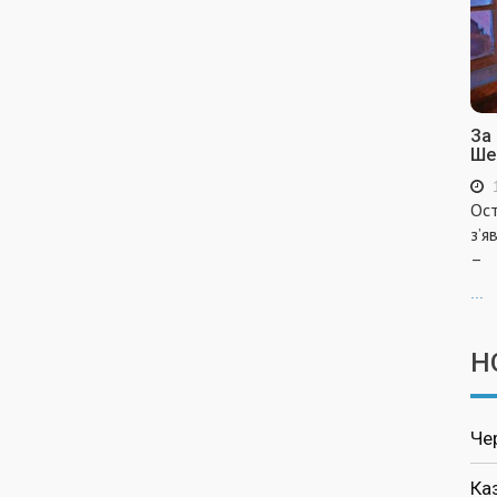
За
Ше
Ост
з’я
–
...
Н
Че
Ка