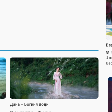
Ве
1 в
Вес
...
Дана – Богиня Води