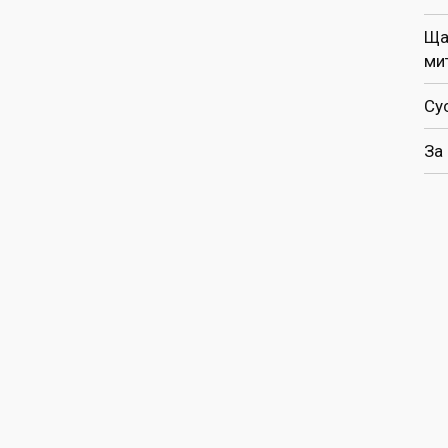
Ща
ми
Су
За