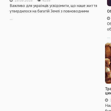
15.09.2018
4259
Важливо для українців усвідомити, що наше життя
утвердилося на багатій Землі з повноводними
Об
...
Об
об
...
Тр
ци
Наш
бул