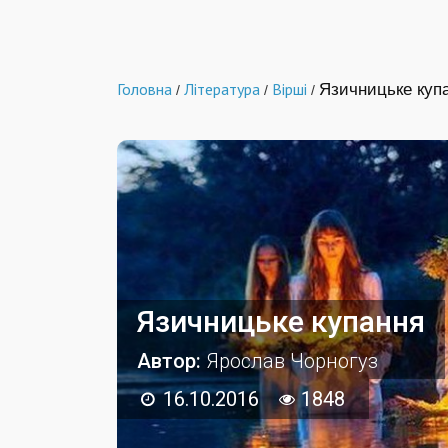
Головна
Література
Вірші
Язичницьке куп
/
/
/
Язичницьке купання
Автор:
Ярослав Чорногуз
16.10.2016
1848