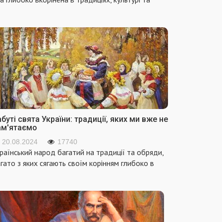
буті свята України: традиції, яких ми вже не
ам'ятаємо
20.08.2024
17740
раїнський народ багатий на традиції та обряди,
гато з яких сягають своїм корінням глибоко в