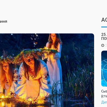
А
ання
25
ПО
2
Сьо
(ст
Де