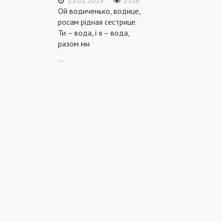
23.01.2019
2339
Ой водиченько, водице,
росам рідная сестрице.
Ти – вода, і я – вода,
разом ми
...