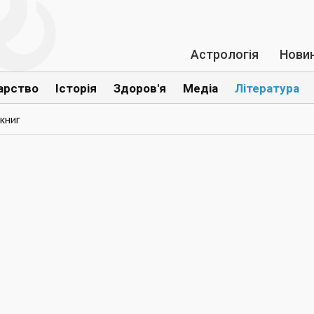
Астрологія
Нови
арство
Історія
Здоров'я
Медіа
Література
книг