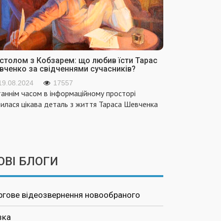
 столом з Кобзарем: що любив їсти Тарас
вченко за свідченнями сучасників?
19.08.2024
17557
аннім часом в інформаційному просторі
вилася цікава деталь з життя Тараса Шевченка
ОВІ БЛОГИ
ргове відеозвернення новообраного
зка