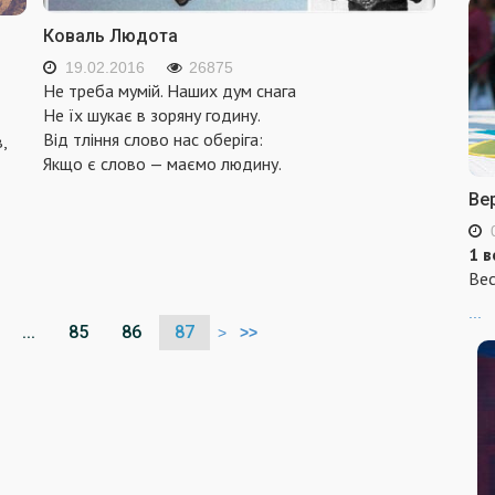
Коваль Людота
19.02.2016
26875
Не треба мумій. Наших дум снага
Не їх шукає в зоряну годину.
Від тління слово нас оберіга:
,
Якщо є слово — маємо людину.
Ве
1 в
Вес
...
...
85
86
87
>
>>