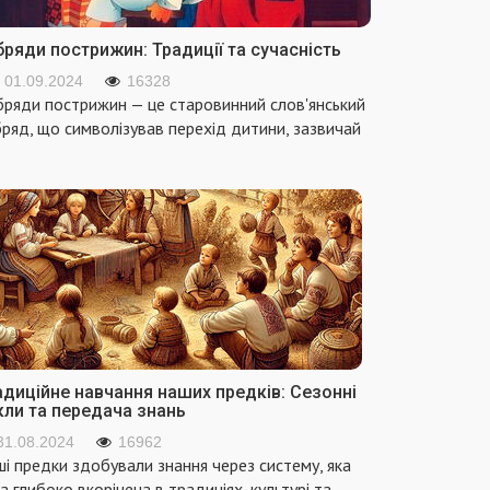
ряди пострижин: Традиції та сучасність
01.09.2024
16328
ряди пострижин — це старовинний слов'янський
ряд, що символізував перехід дитини, зазвичай
адиційне навчання наших предків: Сезонні
кли та передача знань
31.08.2024
16962
і предки здобували знання через систему, яка
а глибоко вкорінена в традиціях, культурі та