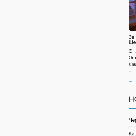
За
Ше
Ост
з’я
–
...
Н
Че
Ка