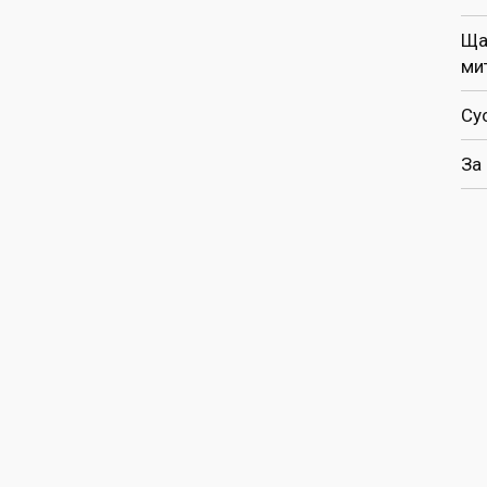
Ща
ми
Су
За