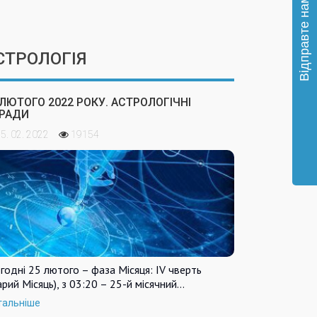
СТРОЛОГІЯ
 ЛЮТОГО 2022 РОКУ. АСТРОЛОГІЧНІ
РАДИ
5. 02. 2022
19154
годні 25 лютого – фаза Місяця: IV чверть
арий Місяць), з 03:20 – 25-й місячний…
тальніше