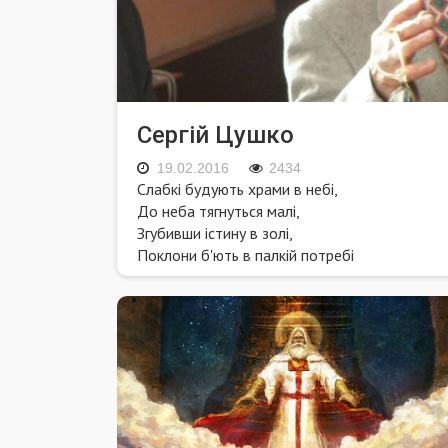
Сергій Цушко
19.02.2016
2434
Слабкі будують храми в небі,
До неба тягнуться малі,
Згубивши істину в золі,
Поклони б'ють в палкій потребі