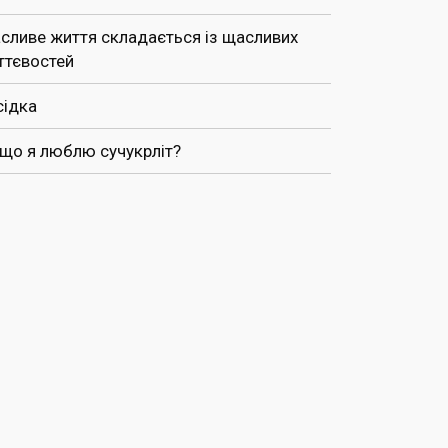
сливе життя складається із щасливих
ттєвостей
сідка
 що я люблю сучукрліт?