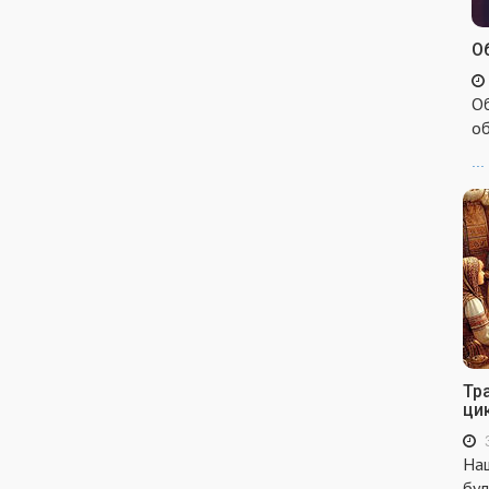
Об
Об
об
...
Тр
ци
Наш
бул