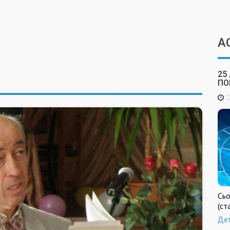
А
25
ПО
2
Сьо
(ст
Де