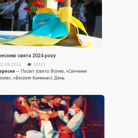
ресневі свята 2024 року
02.09.2024
16107
ересня
— Посвіт (свято Вогню, «Свіччине
ілля», «Весілля Комина»). День