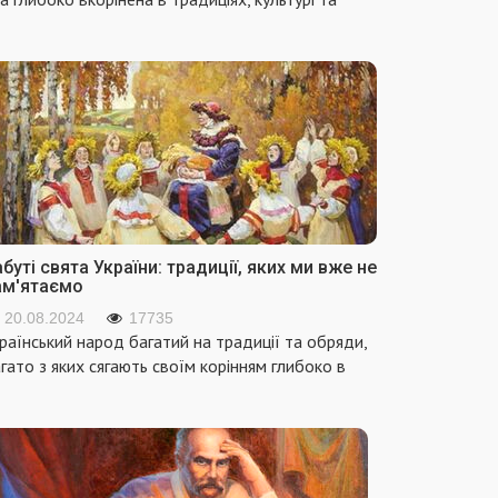
буті свята України: традиції, яких ми вже не
ам'ятаємо
20.08.2024
17735
раїнський народ багатий на традиції та обряди,
гато з яких сягають своїм корінням глибоко в