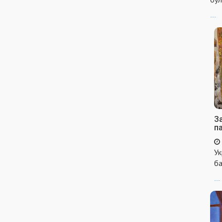
...
За
п
Ук
ба
...