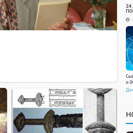
24
ПО
2
Сьо
о 0
Де
Н