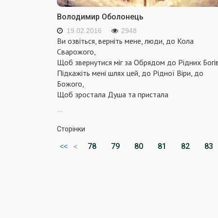
Володимир Оболонець
19.02.2016
2948
Ви озвіться, верніть мене, люди, до Кола
Сварожого,
Щоб звернутися міг за Обрядом до Рідних Богів
Підкажіть мені шлях цей, до Рідної Віри, до
Божого,
Щоб зростала Душа та пристала
...
Сторінки
78
79
80
81
82
83
<<
<