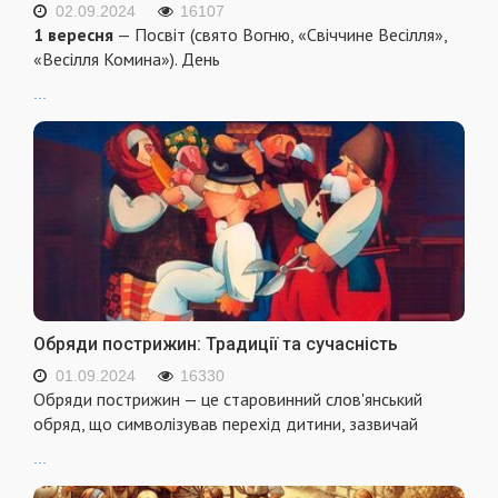
02.09.2024
16107
1 вересня
— Посвіт (свято Вогню, «Свіччине Весілля»,
«Весілля Комина»). День
...
Обряди пострижин: Традиції та сучасність
01.09.2024
16330
Обряди пострижин — це старовинний слов'янський
обряд, що символізував перехід дитини, зазвичай
...