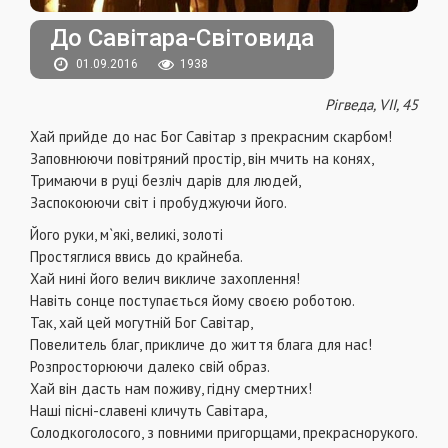
До Савітара-Світовида
01.09.2016
1938
Рігведа, VII, 45
Хай прийде до нас Бог Савітар з прекрасним скарбом!
Заповнюючи повітряний простір, він мчить на конях,
Тримаючи в руці безліч дарів для людей,
Заспокоюючи світ і пробуджуючи його.
Його руки, м`які, великі, золоті
Простяглися ввись до крайнеба.
Хай нині його велич викличе захоплення!
Навіть сонце поступається йому своєю роботою.
Так, хай цей могутній Бог Савітар,
Повелитель благ, прикличе до життя блага для нас!
Розпросторюючи далеко свій образ.
Хай він дасть нам поживу, гідну смертних!
Наші пісні-славені кличуть Савітара,
Солодкоголосого, з повними пригорщами, прекраснорукого.