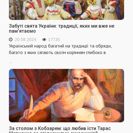
Забуті свята України: традиції, яких ми вже не
пам'ятаємо
20.08.2024
17735
Український народ багатий на традиції та обряди,
багато з яких сягають своїм корінням глибоко в
...
За столом з Кобзарем: що любив їсти Тарас