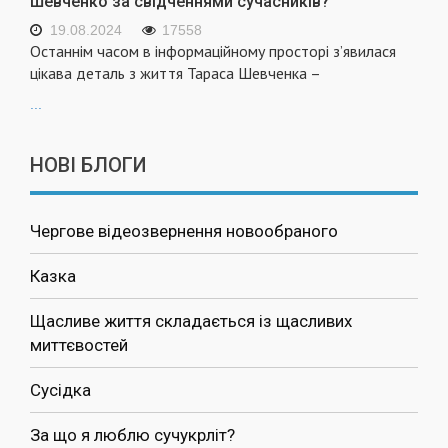
Шевченко за свідченнями сучасників?
19.08.2024
17558
Останнім часом в інформаційному просторі з’явилася
цікава деталь з життя Тараса Шевченка –
...
НОВІ БЛОГИ
Чергове відеозвернення новообраного
Казка
Щасливе життя складається із щасливих
миттєвостей
Сусідка
За що я люблю сучукрліт?