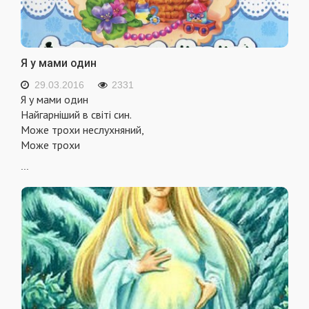
Я у мами один
29.03.2016
2331
Я у мами один
Найгарніший в світі син.
Може трохи неслухняний,
Може трохи
...