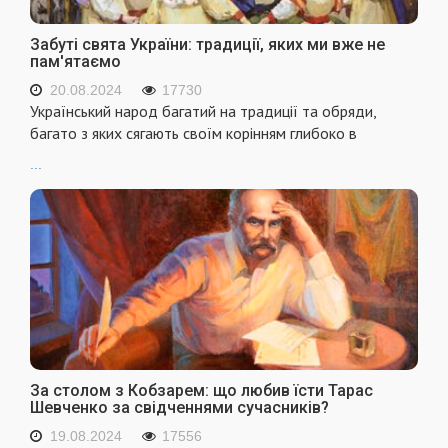
Забуті свята України: традиції, яких ми вже не
пам'ятаємо
20.08.2024
17730
Український народ багатий на традиції та обряди,
багато з яких сягають своїм корінням глибоко в
...
За столом з Кобзарем: що любив їсти Тарас
Шевченко за свідченнями сучасників?
19.08.2024
17556