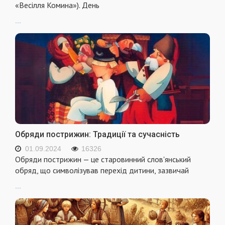
«Весілля Комина»). День
...
Обряди пострижин: Традиції та сучасність
01.09.2024
16326
Обряди пострижин — це старовинний слов'янський
обряд, що символізував перехід дитини, зазвичай
...