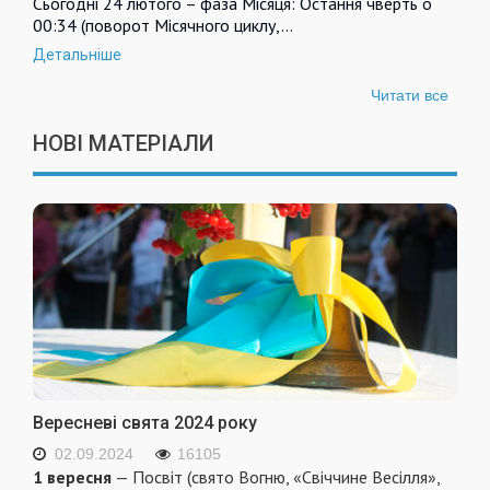
Сьогодні 24 лютого – фаза Місяця: Остання чверть о
00:34 (поворот Місячного циклу,…
Детальніше
Читати все
НОВІ МАТЕРІАЛИ
Вересневі свята 2024 року
02.09.2024
16105
1 вересня
— Посвіт (свято Вогню, «Свіччине Весілля»,