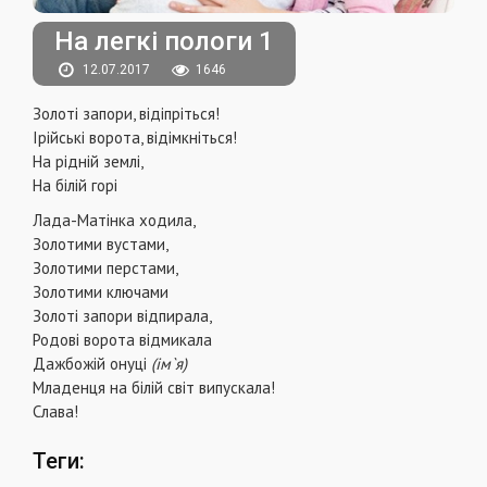
На легкі пологи 1
12.07.2017
1646
Золоті запори, відіпріться!
Ірійські ворота, відімкніться!
На рідній землі,
На білій горі
Лада-Матінка ходила,
Золотими вустами,
Золотими перстами,
Золотими ключами
Золоті запори відпирала,
Родові ворота відмикала
Дажбожій онуці
(ім`я)
Младенця на білій світ випускала!
Слава!
Теги: