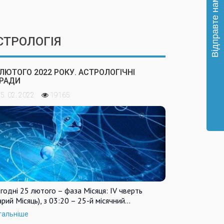
СТРОЛОГІЯ
 ЛЮТОГО 2022 РОКУ. АСТРОЛОГІЧНІ
РАДИ
5. 02. 2022
19165
годні 25 лютого – фаза Місяця: IV чверть
арий Місяць), з 03:20 – 25-й місячний…
тальніше