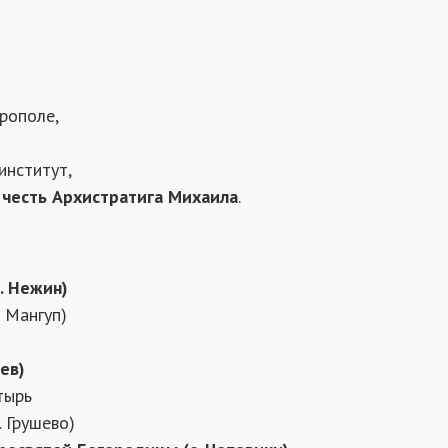
рополе,
институт,
 честь Архистратига Михаила
.
. Нежин)
 Мангуп)
ев)
тырь
. Грушево)