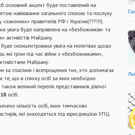
жб основний акцент буде поставлений на
Са
етою навіювання загального спокою та послуху
у «законних» правителів РФ і України(???!!!).
на увага буде направлена на «безбожників» та
х» активістів Майдану.
б, буде сконцентрована увага на молитвах щодо
ь які гріхи під час війни з «безбожниками»,
ктивістами Майдану.
м за спасіння і всепрощення тих, хто допомагає
Ль
 те, що в списку осіб за яких необхідно
а також великий перелік представників діючої
118
осіб.
ачено кількість осіб, яких тимчасово
стирів, які знаходяться під юрисдикцією УПЦ