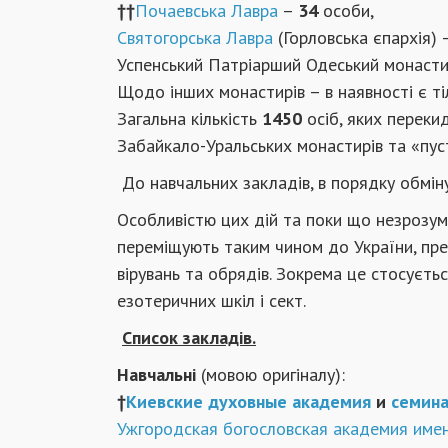
††
Почаевська Лавра
–
34
особи,
Святогорська Лавра
(Горловська єпархія)
Успенський Патріарший Одеський монасти
Щодо інших монастирів – в наявності є тіл
Загальна кількість
1450
осіб, яких переки
Забайкало-Уральських монастирів та «пус
До навчальних закладів, в порядку обмін
Особливістю цих дій та поки що незрозумі
переміщують таким чином до України, пр
вірувань та обрядів. Зокрема це стосуєть
езотеричних шкіл і сект.
Список закладів.
Навчальні
(мовою оригіналу):
†
Киевские духовные академия
и
семин
Ужгородская богословская академия име