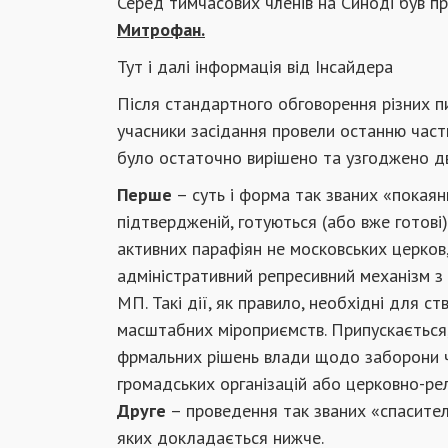
Серед тимчасових членів на Синоді був п
Митрофан.
Тут і далі інформація від І
нсайдера
Після стандартного обговорення різних пи
учасники засідання провели останню части
було остаточно вирішено та узгоджено д
Перше
– суть і форма так званих «покаян
підтвердженій, готуються (або вже готові
активних парафіян не московських церков
адміністративний репресивний механізм з
МП. Такі дії, як правило, необхідні для с
масштабних міроприємств. Припускається, 
фрмальних рішень влади щодо заборони чи
громадських організацій або церковно-рел
Друге
– проведення так званих «спасител
яких докладається нижче.