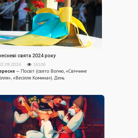
ресневі свята 2024 року
02.09.2024
16106
ересня
— Посвіт (свято Вогню, «Свіччине
ілля», «Весілля Комина»). День