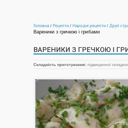
Головна
Рецепти
Народні рецепти
Другі стр
/
/
/
Вареники з гречкою і грибами
ВАРЕНИКИ З ГРЕЧКОЮ І Г
Складність приготування:
підвищенної складнос