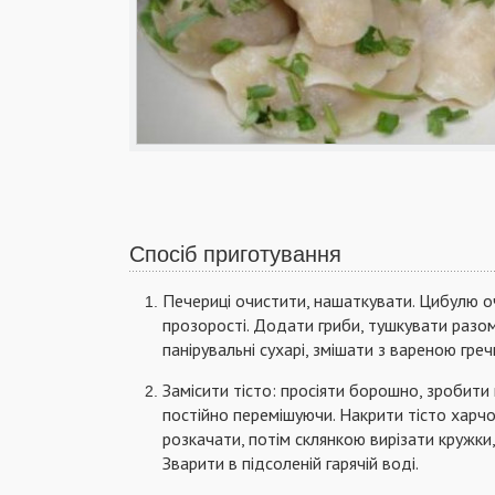
Спосіб приготування
Печериці очистити, нашаткувати. Цибулю о
прозорості. Додати гриби, тушкувати разом
панірувальні сухарі, змішати з вареною греч
Замісити тісто: просіяти борошно, зробити 
постійно перемішуючи. Накрити тісто харчо
розкачати, потім склянкою вирізати кружки,
Зварити в підсоленій гарячій воді.