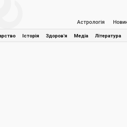
Астрологія
Нови
арство
Історія
Здоров'я
Медіа
Література