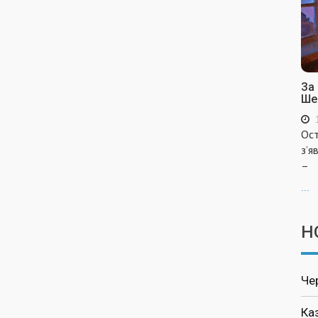
За
Ше
Ост
з’я
–
...
Н
Че
Ка