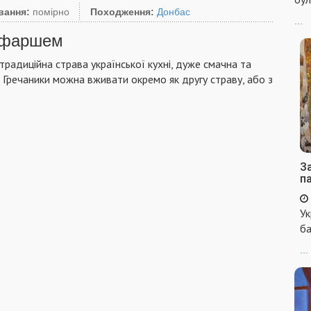
вання:
помірно
Походження:
Донбас
...
з фаршем
 традиційна страва української кухні, дуже смачна та
і. Гречаники можна вживати окремо як другу страву, або з
За
п
Ук
ба
...