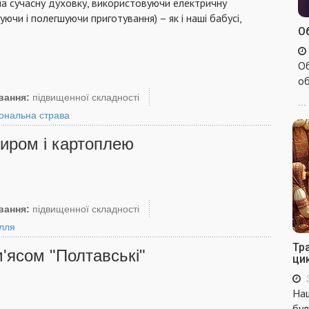
 на сучасну духовку, використовуючи електричну
ючи і полегшуючи приготування) – як і наші бабусі,
Об
Об
об
вання:
підвищенної складності
...
ональна страва
сиром і картоплею
вання:
підвищенної складності
лля
Тр
'ясом "Полтавські"
ци
Наш
бул