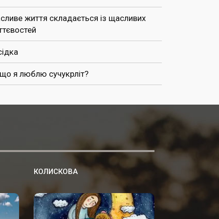
сливе життя складається із щасливих
ттєвостей
сідка
 що я люблю сучукрліт?
КОЛИСКОВА