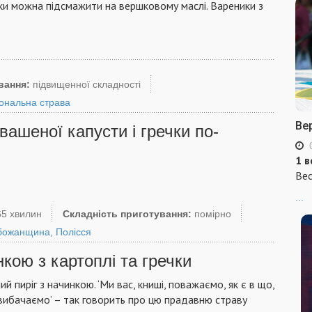
ики можна підсмажити на вершковому маслі. Вареники з
вання:
підвищенної складності
ональна страва
Ве
вашеної капусти і гречки по-
1 в
Вес
...
65 хвилин
Складність приготування:
помірно
божанщина
,
Полісся
кою з картоплі та гречки
й пиріг з начинкою. ‘Ми вас, книші, поважаємо, як є в що,
 вибачаємо’ – так говорить про цю прадавню страву