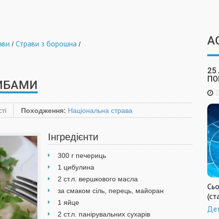
А
ави
Страви з борошна
/
/
25
ПО
РИБАМИ
2
ті
Походження:
Національна страва
Інгредієнти
300 г печериць
1 цибулина
2 ст.л. вершкового масла
Сьо
за смаком сіль, перець, майоран
(ст
1 яйце
Де
2 ст.л. панірувальних сухарів