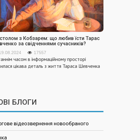
 столом з Кобзарем: що любив їсти Тарас
вченко за свідченнями сучасників?
19.08.2024
17557
аннім часом в інформаційному просторі
вилася цікава деталь з життя Тараса Шевченка
ОВІ БЛОГИ
ргове відеозвернення новообраного
зка