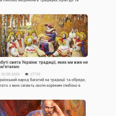
буті свята України: традиції, яких ми вже не
ам'ятаємо
20.08.2024
17733
раїнський народ багатий на традиції та обряди,
гато з яких сягають своїм корінням глибоко в