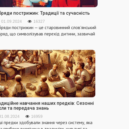
ряди пострижин: Традиції та сучасність
01.09.2024
16327
ряди пострижин — це старовинний слов'янський
ряд, що символізував перехід дитини, зазвичай
адиційне навчання наших предків: Сезонні
кли та передача знань
31.08.2024
16959
і предки здобували знання через систему, яка
а глибоко вкорінена в традиціях, культурі та