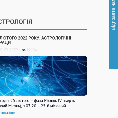
СТРОЛОГІЯ
 ЛЮТОГО 2022 РОКУ. АСТРОЛОГІЧНІ
РАДИ
5. 02. 2022
19154
годні 25 лютого – фаза Місяця: IV чверть
арий Місяць), з 03:20 – 25-й місячний…
тальніше