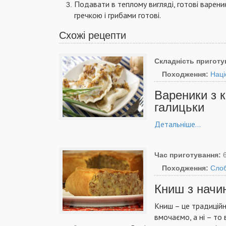
Подавати в теплому вигляді, готові варен
гречкою і грибами готові.
Схожі рецепти
Складність приготу
Походження:
Наці
Вареники з к
галицьки
Детальніше...
Час приготування:
Походження:
Сло
Книш з начин
Книш – це традиційни
вмочаємо, а ні – то