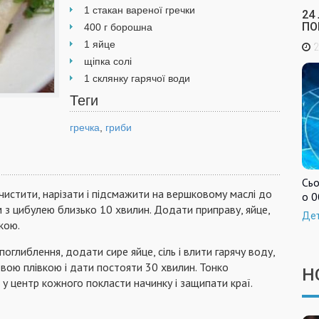
1 стакан вареної гречки
24
ПО
400 г борошна
1 яйце
2
щіпка солі
1 склянку гарячої води
Теги
гречка
,
гриби
Сьо
чистити, нарізати і підсмажити на вершковому маслі до
о 0
 з цибулею близько 10 хвилин. Додати приправу, яйце,
Де
кою.
поглиблення, додати сире яйце, сіль і влити гарячу воду,
вою плівкою і дати постояти 30 хвилин. Тонко
Н
 у центр кожного покласти начинку і защипати краї.