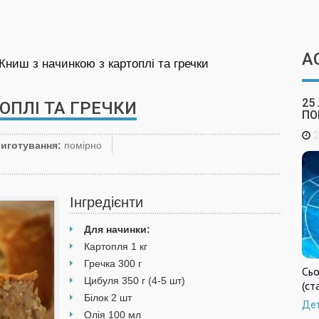
А
Книш з начинкою з картоплі та гречки
25
ОПЛІ ТА ГРЕЧКИ
ПО
2
риготування:
помірно
Інгредієнти
Для начинки:
Картопля 1 кг
Гречка 300 г
Сьо
Цибуля 350 г (4-5 шт)
(ст
Білок 2 шт
Де
Олія 100 мл