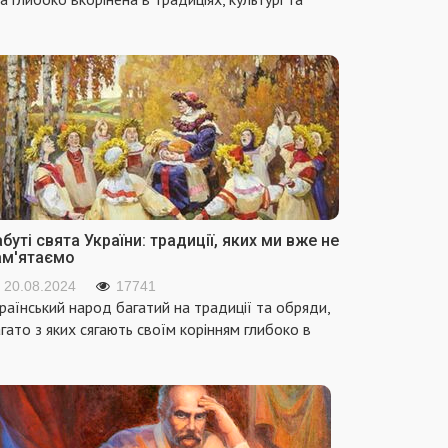
ремолоти
раз, тісто
книш
рити і
ласти на
од в
одильник.
енькі
точки
сла
дом при
буті свята України: традиції, яких ми вже не
ам'ятаємо
іканні
тануть, і
20.08.2024
17741
раїнський народ багатий на традиції та обряди,
римаємо
гато з яких сягають своїм корінням глибоко в
уктуру
ткового
та.
ртоплю на