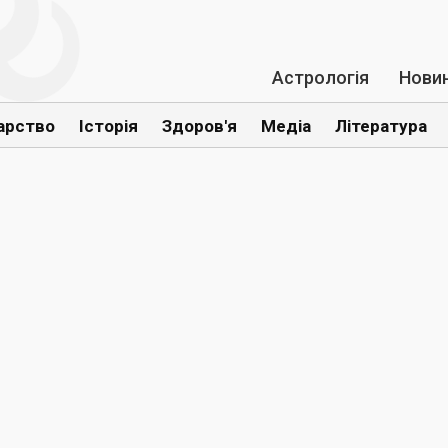
Астрологія
Нови
арство
Історія
Здоров'я
Медіа
Література