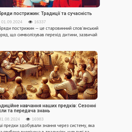
лодної
и. Для
ряди пострижин: Традиції та сучасність
ткового
та на книш
01.09.2024
16337
шати
ряди пострижин — це старовинний слов'янський
рошно з
ряд, що символізував перехід дитини, зазвичай
жджами і
лю.
рошняну
іш,
вткову
у і масло
ремолоти
сорубці,
идаючи по
зі по 1
адиційне навчання наших предків: Сезонні
кли та передача знань
л. ложці
 трьох
31.08.2024
16983
понентів.
і предки здобували знання через систему, яка
тім
а глибоко вкорінена в традиціях, культурі та