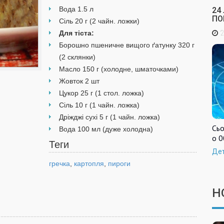
Вода 1.5 л
24
ПО
Сіль 20 г (2 чайн. ложки)
2
Для тіста:
Борошно пшеничне вищого ґатунку 320 г
(2 склянки)
Масло 150 г (холодне, шматочками)
Жовток 2 шт
Цукор 25 г (1 стол. ложка)
Сіль 10 г (1 чайн. ложка)
Дріжджі сухі 5 г (1 чайн. ложка)
Сьо
Вода 100 мл (дуже холодна)
о 0
Теги
Де
гречка
,
картопля
,
пироги
Спосі
Н
приго
Біл