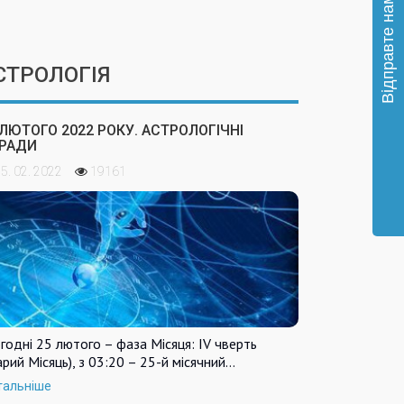
СТРОЛОГІЯ
 ЛЮТОГО 2022 РОКУ. АСТРОЛОГІЧНІ
РАДИ
5. 02. 2022
19161
годні 25 лютого – фаза Місяця: IV чверть
арий Місяць), з 03:20 – 25-й місячний…
тальніше