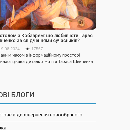
инку
брати,
ити 1,5 л
лодної
ди
користайте
 столом з Кобзарем: що любив їсти Тарас
ику
вченко за свідченнями сучасників?
трулю,
19.08.2024
17567
 потім у
аннім часом в інформаційному просторі
 же
вилася цікава деталь з життя Тараса Шевченка
шати усі
редієнти
инки) і
рити до
овності. За
ОВІ БЛОГИ
 час
булю
брати,
ргове відеозвернення новообраного
раяти на
бі кусники і
зка
дсмажити