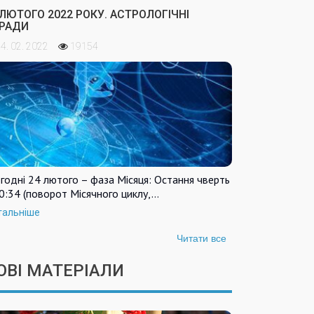
 ЛЮТОГО 2022 РОКУ. АСТРОЛОГІЧНІ
РАДИ
4. 02. 2022
19154
годні 24 лютого – фаза Місяця: Остання чверть
0:34 (поворот Місячного циклу,…
тальніше
Читати все
б
ОВІ МАТЕРІАЛИ
тування
ки