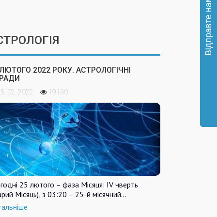
СТРОЛОГІЯ
 ЛЮТОГО 2022 РОКУ. АСТРОЛОГІЧНІ
РАДИ
5. 02. 2022
19160
годні 25 лютого – фаза Місяця: IV чверть
арий Місяць), з 03:20 – 25-й місячний…
тальніше