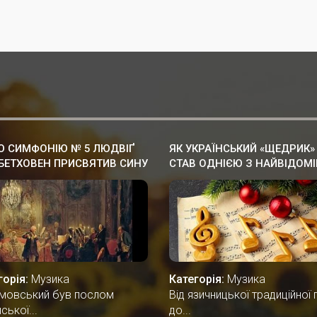
 СИМФОНІЮ № 5 ЛЮДВІҐ
ЯК УКРАЇНСЬКИЙ «ЩЕДРИК»
БЕТХОВЕН ПРИСВЯТИВ СИНУ
СТАВ ОДНІЄЮ З НАЙВІДОМ
ННЬОГО ГЕТЬМАНА
РІЗДВЯНИХ ПІСЕНЬ У СВІТІ
ЇНИ, ГРАФУ АНДРІЮ
УМОВСЬКОМУ.
горія:
Музика
Категорія:
Музика
мовський був послом
Від язичницької традиційної п
ської...
до...