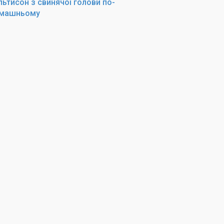
льтисон з свинячої голови по-
машньому