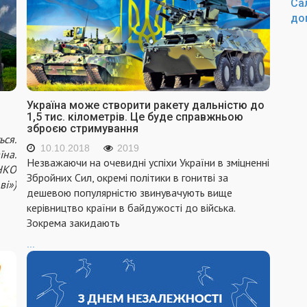
Са
до
Україна може створити ракету дальністю до
1,5 тис. кілометрів. Це буде справжньою
зброєю стримування
ся.
10.10.2018
2019
їна.
Незважаючи на очевидні успіхи України в зміцненні
НКО
Збройних Сил, окремі політики в гонитві за
ві»)
дешевою популярністю звинувачують вище
керівництво країни в байдужості до війська.
Зокрема закидають
...