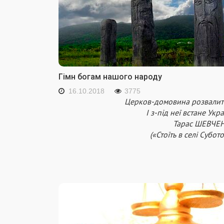
Гімн богам нашого народу
16.10.2018
3775
Церков-домовина розвалить
І з-під неї встане Укра
Тарас ШЕВЧЕ
(«Стоїть в селі Субото