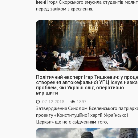
імені Ігоря Сікорського змусила студентів моли
перед заліком з креслення.
Політичний експерт Ігар Тишкевич: у проце
створення автокефальної УПЦ існує низка
проблем, які Україні слід оперативно
вирішити
07.12.2018
1897
Затвердження Синодом Вселенського патріарх
проекту «Конституційної хартії Української
Церкви» ще не є свідченням того,