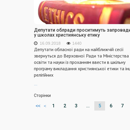
Депутати облради проситимуть запровад
у школах християнську етику
16.09.2018
1440
Депутати обласної ради на найближчій сесії
звернуться до Верховної Ради та Міністерства
освіти та науки із проханням ввести в шкільну
програму викладання християнської етики та ін
релігійних
...
Сторінки
1
2
3
...
5
6
7
<<
<