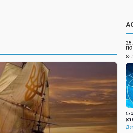
А
25
ПО
2
Сьо
(ст
Де