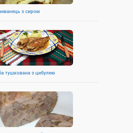
виванець з сиром
ба тушкована з цибулею