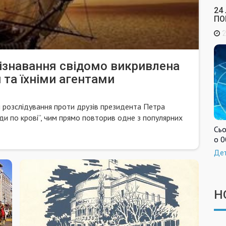
24
ПО
2
пізнавання свідомо викривлена
 та їхніми агентами
розслідування проти друзів президента Петра
и по крові”, чим прямо повторив одне з популярних
Сьо
о 0
Де
Н