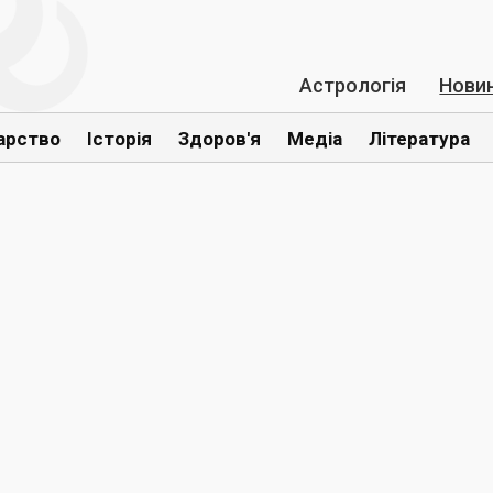
Астрологія
Нови
арство
Історія
Здоров'я
Медіа
Література