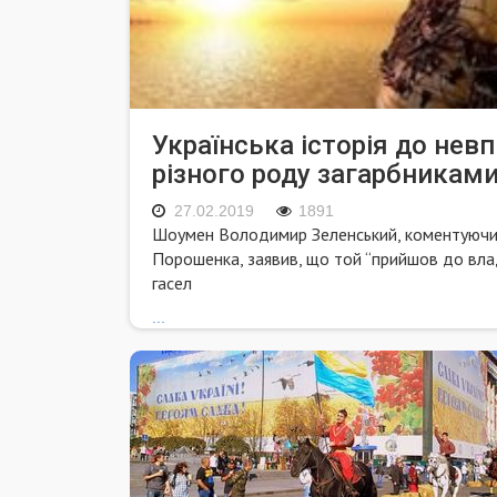
Українська історія до нев
різного роду загарбниками
27.02.2019
1891
Шоумен Володимир Зеленський, коментуючи 
Порошенка, заявив, що той “прийшов до влад
гасел
...