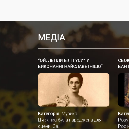
МЕДІА
“ОЙ, ЛЕТІЛИ БІЛІ ГУСИ” У
СВОЮ
ВИКОНАННІ НАЙСЛАВЕТНІШОЇ
ВАН 
ОПЕРНОЇ СПІВАЧКИ СОЛОМIЇ
ОСТА
КРУШЕЛЬНИЦЬКОЇ
УКРА
РОЗ
Категорія:
Музика
Кате
Ця жінка була народжена для
Розу
сцени. За...
Росій