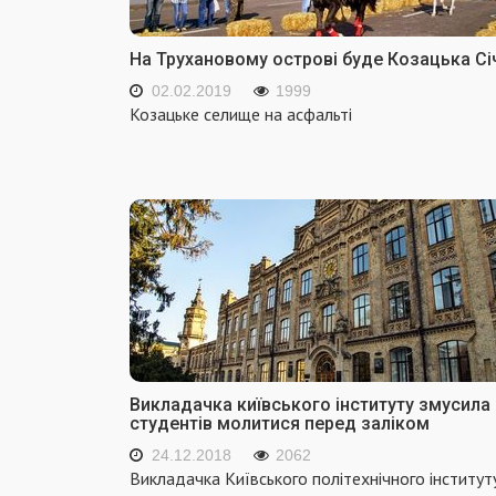
На Трухановому острові буде Козацька Сі
02.02.2019
1999
Козацьке селище на асфальті
Викладачка київського інституту змусила
студентів молитися перед заліком
24.12.2018
2062
Викладачка Київського політехнічного інститут