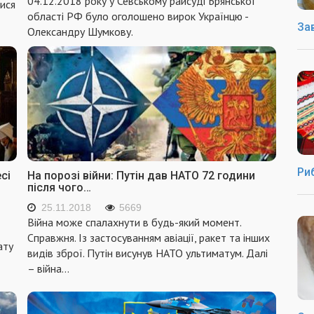
04.12.2018 року у Севському райсуді Брянської
тися
області РФ було оголошено вирок Українцю -
За
Олександру Шумкову.
Ри
сі
На порозі війни: Путін дав НАТО 72 години
після чого…
25.11.2018
5669
Війна може спалахнути в будь-який момент.
Справжня. Із застосуванням авіації, ракет та інших
ату
видів зброї. Путін висунув НАТО ультиматум. Далі
– війна…