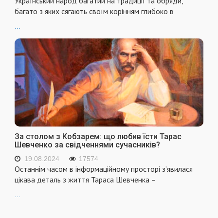
Український народ багатий на традиції та обряди,
багато з яких сягають своїм корінням глибоко в
...
За столом з Кобзарем: що любив їсти Тарас
Шевченко за свідченнями сучасників?
19.08.2024
17574
Останнім часом в інформаційному просторі з’явилася
цікава деталь з життя Тараса Шевченка –
...