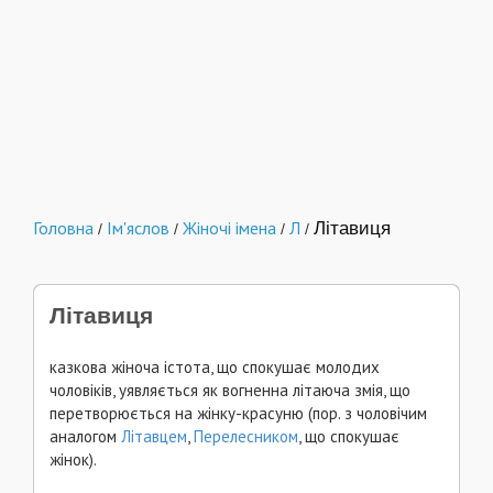
Головна
Ім'яслов
Жіночі імена
Л
Літавиця
/
/
/
/
Літавиця
казкова жіноча істота, що спокушає молодих
чоловіків, уявляється як вогненна літаюча змія, що
перетворюється на жінку-красуню (пор. з чоловічим
аналогом
Літавцем
,
Перелесником
, що спокушає
жінок).