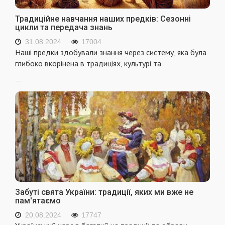
Традиційне навчання наших предків: Сезонні
цикли та передача знань
31.08.2024
17004
Наші предки здобували знання через систему, яка була
глибоко вкорінена в традиціях, культурі та
...
Забуті свята України: традиції, яких ми вже не
пам'ятаємо
20.08.2024
17747