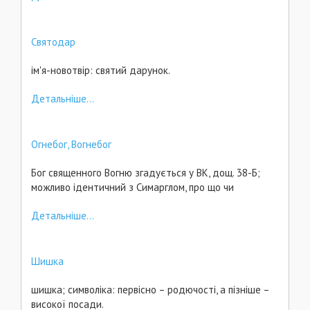
Святодар
ім'я-новотвір: святий дарунок.
Детальніше...
Огнебог, Вогнебог
Бог священного Вогню згадується у ВК, дощ. 38-Б;
можливо ідентичний з Симарглом, про що чи
Детальніше...
Шишка
шишка; символіка: первісно – родючості, а пізніше –
високої посади.