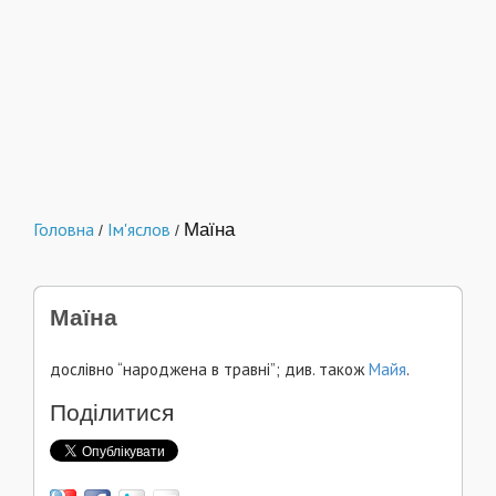
Головна
Ім'яслов
Маїна
/
/
Маїна
дослівно “народжена в травні”; див. також
Майя
.
Поділитися