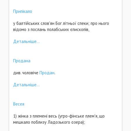
Припікало
у балтійських слов'ян Бог літньої спеки; про нього
відомо з послань полабських єпископів,
Детальніше...
Продана
див. чоловіче
Продан
.
Детальніше...
Весея
1) жінка з племені весь (угро-фінське плем'я, що
мешкало поблизу Ладозького озера);