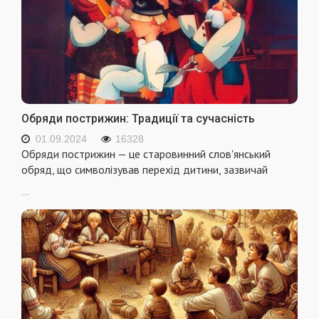
Обряди пострижин: Традиції та сучасність
01.09.2024
16328
Обряди пострижин — це старовинний слов'янський
обряд, що символізував перехід дитини, зазвичай
...