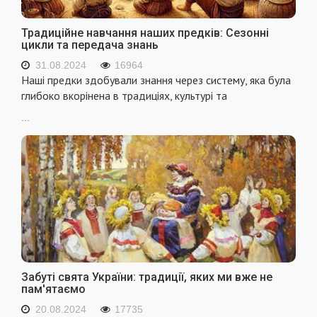
Традиційне навчання наших предків: Сезонні
цикли та передача знань
31.08.2024
16964
Наші предки здобували знання через систему, яка була
глибоко вкорінена в традиціях, культурі та
...
Забуті свята України: традиції, яких ми вже не
пам'ятаємо
20.08.2024
17735