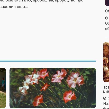
 заходи тощо...
Об
Об
об
...
Тр
ци
Наш
бул