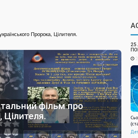
А
країнського Пророка, Цілителя.
25
ПО
2
тальний фiльм про
, Цілителя.
Сьо
(ст
Де