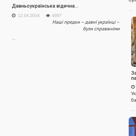
Давньоукраїнська відична...
...
12.04.2016
4997
Нашi предки – давнi українцi –
були справжнiми
...
За
п
Ук
ба
...