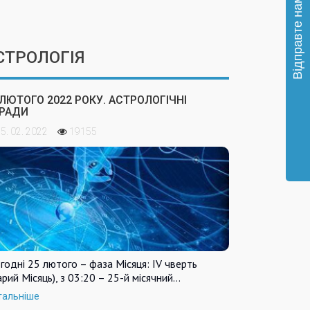
СТРОЛОГІЯ
 ЛЮТОГО 2022 РОКУ. АСТРОЛОГІЧНІ
РАДИ
5. 02. 2022
19155
годні 25 лютого – фаза Місяця: IV чверть
арий Місяць), з 03:20 – 25-й місячний…
тальніше