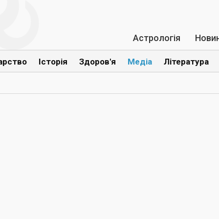
Астрологія
Нови
арство
Історія
Здоров'я
Медіа
Література