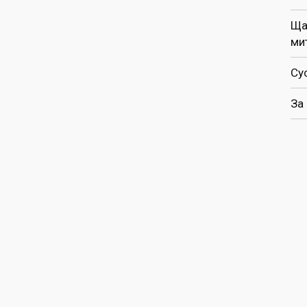
Ща
ми
Су
За