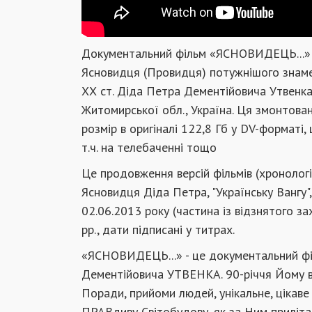
Документальний фiльм «ЯСНОВИДЕЦЬ...» п
Ясновидця (Провидця) потужнішого знамен
ХХ ст. Діда Петра Дементійовича Утвенка 
Житомирської обл., Україна. Ця змонтован
розмір в оригіналі 122,8 Гб у DV-форматі
т.ч. на телебаченні тощо
Це продовження версій фільмів (хронологіч
Ясновидця Діда Петра, "Українську Вангу",
02.06.2013 року (частина із відзнятого з
рр., дати підписані у титрах.
«ЯСНОВИДЕЦЬ...» - це документальний філ
Дементійовича УТВЕНКА. 90-річчя Йому від
Поради, прийоми людей, унікальне, цікаве 
ПРАВдиву Світобудову, як за Ним приліт