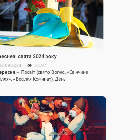
ресневі свята 2024 року
02.09.2024
16107
ересня
— Посвіт (свято Вогню, «Свіччине
ілля», «Весілля Комина»). День