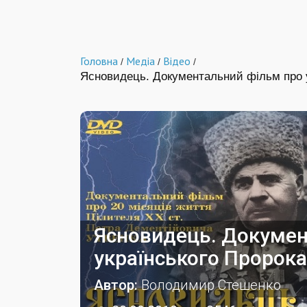
Головна
Медіа
Відео
/
/
/
Ясновидець. Документальний фiльм про у
Ясновидець. Докумен
українського Пророка
Автор:
Володимир Стешенко