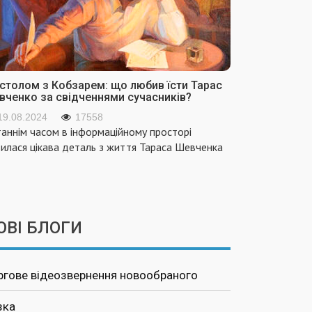
 столом з Кобзарем: що любив їсти Тарас
вченко за свідченнями сучасників?
19.08.2024
17558
аннім часом в інформаційному просторі
вилася цікава деталь з життя Тараса Шевченка
ОВІ БЛОГИ
ргове відеозвернення новообраного
зка