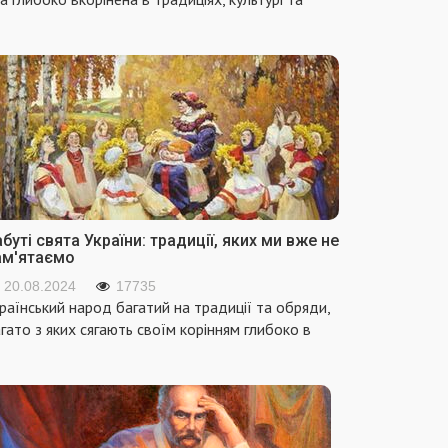
буті свята України: традиції, яких ми вже не
ам'ятаємо
20.08.2024
17735
раїнський народ багатий на традиції та обряди,
гато з яких сягають своїм корінням глибоко в