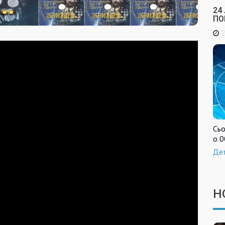
24
ПО
2
Сьо
о 0
Де
Н