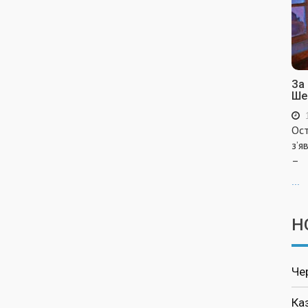
За
Ше
Ост
з’я
–
...
Н
Че
Ка