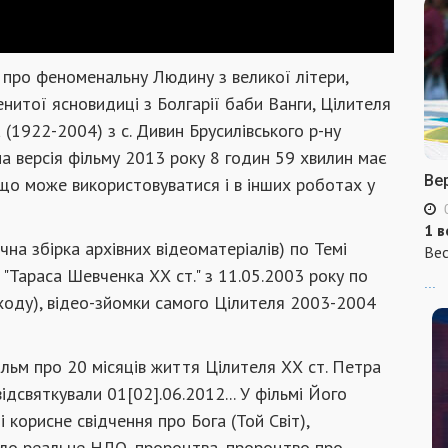
ро феноменальну Людину з великої літери,
итої ясновидиці з Болгарії баби Ванги, Цілителя
(1922-2004) з с. Дивин Брусилівського р-ну
а версія фільму 2013 року 8 годин 59 хвилин має
Ве
, що може використовуватися і в інших роботах у
1 в
на збірка архівних відеоматеріалів) по Темі
Вес
 "Тараса Шевченка ХХ ст." з 11.05.2003 року по
...
аходу), відео-зйомки самого Цілителя 2003-2004
ьм про 20 місяців життя Цілителя ХХ ст. Петра
святкували 01[02].06.2012... У фільмі Його
і корисне свідчення про Бога (Той Світ),
ало реальне НЛО, пророцтва, пророцтво про