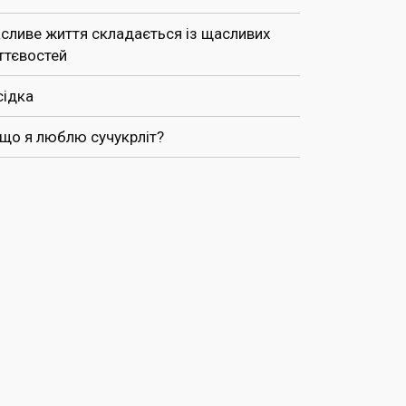
сливе життя складається із щасливих
ттєвостей
сідка
 що я люблю сучукрліт?