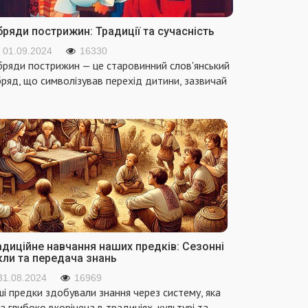
ряди пострижин: Традиції та сучасність
01.09.2024
16330
ряди пострижин — це старовинний слов'янський
ряд, що символізував перехід дитини, зазвичай
адиційне навчання наших предків: Сезонні
кли та передача знань
31.08.2024
16969
і предки здобували знання через систему, яка
а глибоко вкорінена в традиціях, культурі та