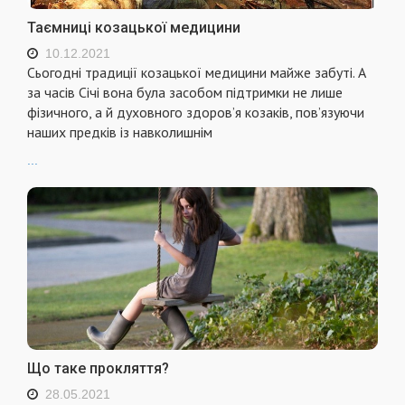
Таємниці козацької медицини
10.12.2021
Сьогодні традиції козацької медицини майже забуті. А
за часів Січі вона була засобом підтримки не лише
фізичного, а й духовного здоров’я козаків, пов’язуючи
наших предків із навколишнім
...
Що таке прокляття?
28.05.2021