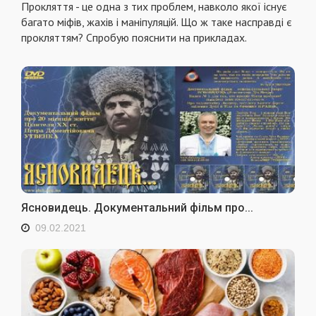
Прокляття - це одна з тих проблем, навколо якої існує
багато міфів, жахів і маніпуляцій. Що ж таке насправді є
прокляттям? Спробую пояснити на прикладах.
Ясновидець. Документальний фiльм про...
09.02.2021