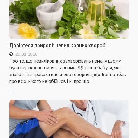
Довіртеся природі: невиліковних хвороб...
20.01.2018
Про те, що невиліковних захворювань нема, у цьому
була переконана моя старенька 99-річна бабуся, яка
зналася на травах і впевнено говорила, що Бог подбав
про всіх, нікого не обійшов і ні про що
...