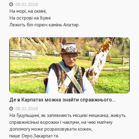
09.01.2018
На морі, на окіяні,
На острові на Буяні
Лежить біл-горюч камінь Алатир.
Де в Карпатах можна знайти справжнього...
08.01.2018
На Гуцульщині, як запевняють місцеві мешканці, живуть
справжнісінькі ворожки і чаклуни, на чию магічну
допомогу може розраховувати кожен,
пише Depo.Закарпаття.