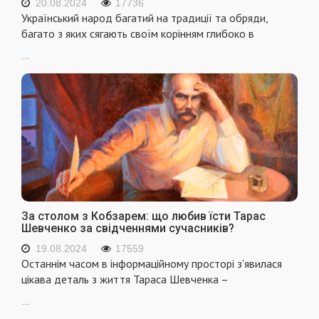
20.08.2024
17736
Український народ багатий на традиції та обряди,
багато з яких сягають своїм корінням глибоко в
...
За столом з Кобзарем: що любив їсти Тарас
Шевченко за свідченнями сучасників?
19.08.2024
17559
Останнім часом в інформаційному просторі з’явилася
цікава деталь з життя Тараса Шевченка –
...