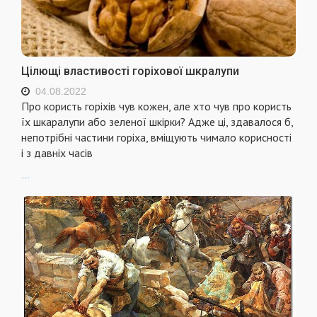
Цілющі властивості горіхової шкралупи
04.08.2022
Про користь горіхів чув кожен, але хто чув про користь
їх шкаралупи або зеленої шкірки? Адже ці, здавалося б,
непотрібні частини горіха, вміщують чимало корисності
і з давніх часів
...