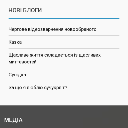
НОВІ БЛОГИ
Чергове відеозвернення новообраного
Казка
Щасливе життя складається із щасливих
миттєвостей
Сусідка
За що я люблю сучукрліт?
МЕДІА