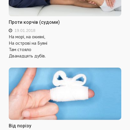
Проти корчів (судоми)
19.01.2018
На морі, на окияні,
На острові на Буяні
Там стояло
Дванадцять дубів.
Від порізу