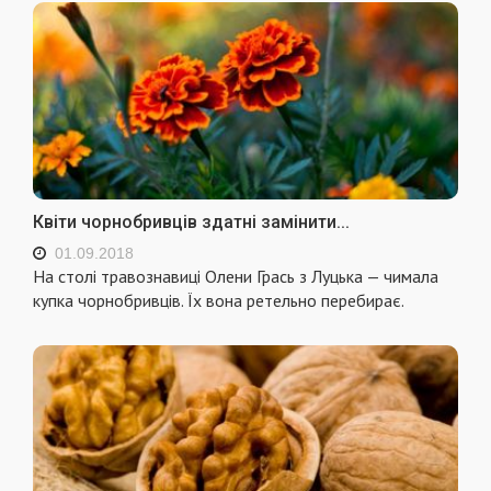
Квіти чорнобривців здатні замінити...
01.09.2018
На столі травознавиці Олени Грась з Луцька — чимала
купка чорнобривців. Їх вона ретельно перебирає.