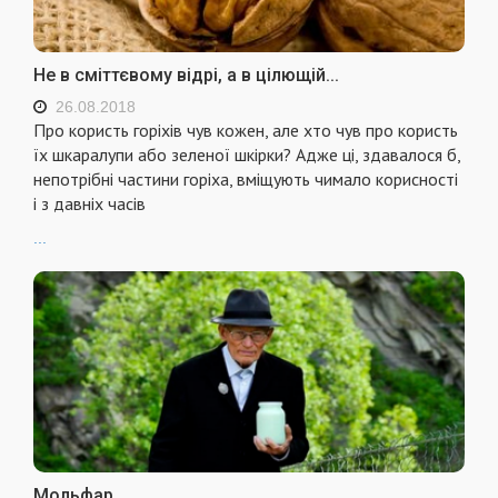
Не в сміттєвому відрі, а в цілющій...
26.08.2018
Про користь горіхів чув кожен, але хто чув про користь
їх шкаралупи або зеленої шкірки? Адже ці, здавалося б,
непотрібні частини горіха, вміщують чимало корисності
і з давніх часів
...
Мольфар