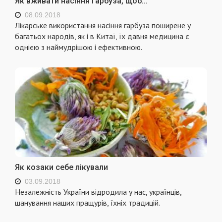
Як вживати насіння гарбуза, щоб...
08.09.2018
Лікарське використання насіння гарбуза поширене у
багатьох народів, як і в Китаї, їх давня медицина є
однією з наймудрішою і ефективною.
Як козаки себе лікували
03.09.2018
Незалежність України відродила у нас, українців,
шанування наших пращурів, їхніх традицій.