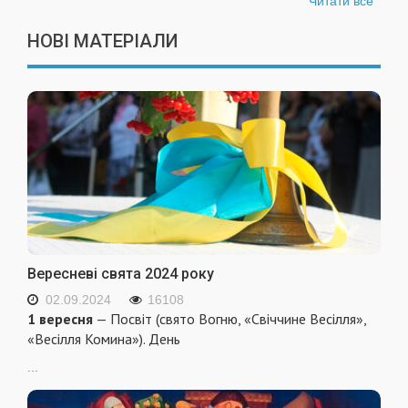
Читати все
НОВІ МАТЕРІАЛИ
Вересневі свята 2024 року
02.09.2024
16108
1 вересня
— Посвіт (свято Вогню, «Свіччине Весілля»,
«Весілля Комина»). День
...