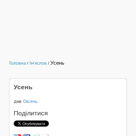
Головна
Ім'яслов
Усень
/
/
Усень
див.
Овсень
.
Поділитися