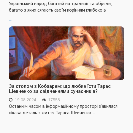
Український народ багатий на традиції та обряди,
багато з яких сягають своїм корінням глибоко в
...
За столом з Кобзарем: що любив їсти Тарас
Шевченко за свідченнями сучасників?
19.08.2024
17558
Останнім часом в інформаційному просторі з’явилася
цікава деталь з життя Тараса Шевченка –
...