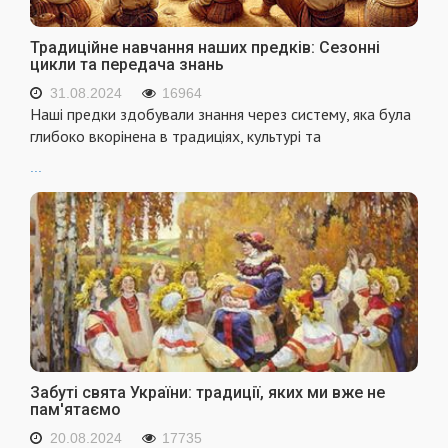
Традиційне навчання наших предків: Сезонні
цикли та передача знань
31.08.2024
16964
Наші предки здобували знання через систему, яка була
глибоко вкорінена в традиціях, культурі та
...
Забуті свята України: традиції, яких ми вже не
пам'ятаємо
20.08.2024
17735