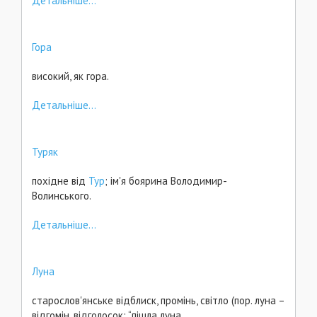
Детальніше...
Гора
високий, як гора.
Детальніше...
Туряк
похідне від
Тур
; ім'я боярина Володимир-
Волинського.
Детальніше...
Луна
старослов'янське відблиск, промінь, світло (пор. луна –
відгомін, відголосок: “пішла луна