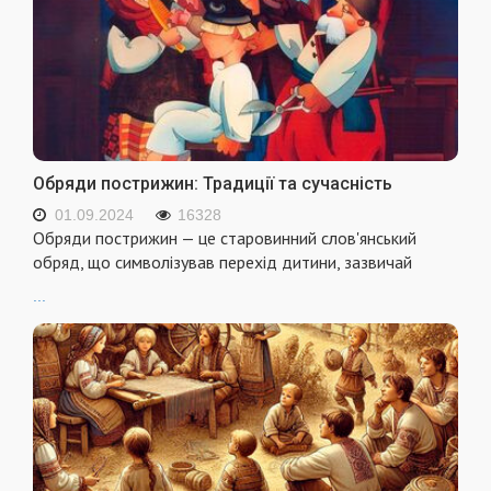
Обряди пострижин: Традиції та сучасність
01.09.2024
16328
Обряди пострижин — це старовинний слов'янський
обряд, що символізував перехід дитини, зазвичай
...