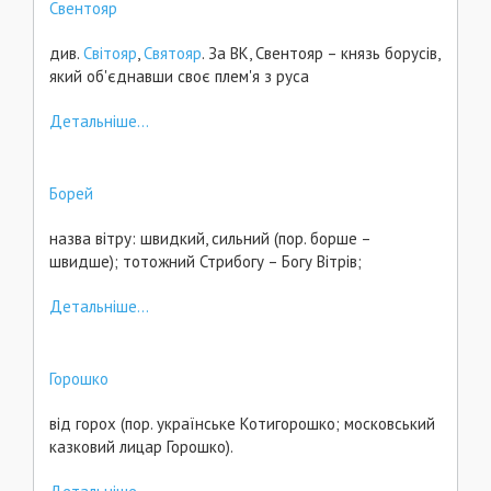
Свентояр
див.
Світояр
,
Святояр
. За ВК, Свентояр – князь борусів,
який об'єднавши своє плем'я з руса
Детальніше...
Борей
назва вітру: швидкий, сильний (пор. борше –
швидше); тотожний Стрибогу – Богу Вітрів;
Детальніше...
Горошко
від горох (пор. українське Котигорошко; московський
казковий лицар Горошко).