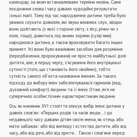
календар, за яким встановлювали терміни молінь. Саме
поєднання слова і часу давало чудодійні результати
їхньої магії. Тому під час народження дитини треба було
уважно слухати довкілля, які звуки вловлює слух, звідки
вони долітають (з якої сторони світу, з лісу, річки чи з
поля, тощо), дивитися, під якими зорями (сузір’ями)
народилася дитина, а також враховувати багато інших
прикмет. Усі вони були важливим засобом для розуміння
(передбачення, пророкування) не просто майбутньої долі
дитяти, але, в першу чергу, з’ясування його внутрішньої
сутності (того, що становить його «воймя»), тобто
сутність самого об’єкта називання іменем. За такого
підходу до вибору імен забезпечувалася гармонія (лад,
духовний комфорт) людини та її імені. Отже, ім’я не
суперечило особистісним характеристикам людини.
Ось як книжник XVI століття описує вибір імені дитини у
давніх слов’ян: «Перших родів та часів люди... і до
недавнього часу давали дітям своїм імена, як отець або
мати забажає: або від вигляду і єстества дитяти, або від
часу, або від речі, або від притчі... Також і слов’яне перед