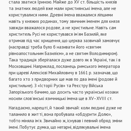
стала зватися Іриною. Майже до XV ст. більшість князів
та знатних людей вже мали християнські імена, але не
користувалися ними. Древні імена вважалися ліпшими
навіть у княжих родинах, тому звичним іменем для князя
завжди вважалося родове, а не христильне. Навіть сам
христитель Русі не користувався ім’ям Базилій, яке
отримав під час хрищення, що церква зазвичай замовчує
(насправді треба було б називати його «святим
рівноапостольним Базилієм», а не святим Володимиром).
Така традиція зберігалася дуже довго як в Україні, так і в
Московщині. Наприклад, посланець римського імператора
при цареві Алексієві Михайловичу в 1661 р. зазначав, що
багато хто з придворних ще мав по два імені (родове й
христильне). З «Історії Русів» та Реєстру Війська
Запорізького бачимо, що досить часто українські козаки
носили слов’янські язичницькі імена ще в ХV–ХVІІІ ст.
Нагадаємо, нарешті, й такий звичай: коли людині дуже не
таланило в житті, вона пробувала «обдурити Долю»,
тобто міняла ім’я. Звичайно ж, існував і певний обряд зміни
імені. Побутує думка, що негарні, відлякувальні імена