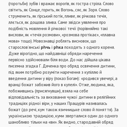
(горотьби) зубів і вражає ворогів, як гостра стріла. Слово
світить, як Сонце, горить, як Вогонь, сяє, як Зоря. Слово
струменить, як гірський потік, пливе, як річкова течія,
ллється, як дощова злива. Саме звідси уявлення про
подібність мовлення й річкової течії (порівняймо такі
вислови, як «течія розмови», «розмова протікає», «плавна
мова» тощо). Мовознавці роблять висновок, що
старослов’янські
р
h
чь
і
р
h
ка
походять з одного кореня.
Дуже вірогідно, що найдавніші обряди наречення
первісно здійснювали біля води. До нас дійшла цікава
писемна згадка Г. Дяченка про обряд освячення дитини,
під яким потрібно розуміти наречення з купіллю й
введення дитини у віру (показ Богам): «родився увечері, а
вранці божат забожив його в купелі». Отже, людина, яка,
побожившись (присягнувши), взяла на себе
відповідальність за виховання чужої дитини в релігійних
традиціях рідної віри, у наших Пращурів називалась
божат (до речі, кум також язичницьке слово й поняття). За
українською традицією, куми зверталися один до одного
шанобливо тільки на «ви». Як видно, стародавній обряд