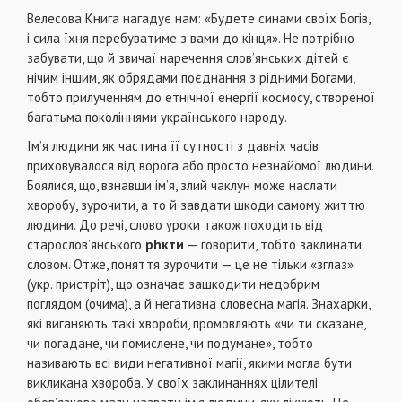
Велесова Книга нагадує нам: «Будете синами своїх Богів,
і сила їхня перебуватиме з вами до кінця». Не потрібно
забувати, що й звичаї наречення слов’янських дітей є
нічим іншим, як обрядами поєднання з рідними Богами,
тобто прилученням до етнічної енергії космосу, створеної
багатьма поколіннями українського народу.
Ім’я людини як частина її сутності з давніх часів
приховувалося від ворога або просто незнайомої людини.
Боялися, що, взнавши ім’я, злий чаклун може наслати
хворобу, зурочити, а то й завдати шкоди самому життю
людини. До речі, слово уроки також походить від
старослов’янського
р
h
кти
— говорити, тобто заклинати
словом. Отже, поняття зурочити — це не тільки «зглаз»
(укр. пристріт), що означає зашкодити недобрим
поглядом (очима), а й негативна словесна магія. Знахарки,
які виганяють такі хвороби, промовляють «чи ти сказане,
чи погадане, чи помислене, чи подумане», тобто
називають всі види негативної магії, якими могла бути
викликана хвороба. У своїх заклинаннях цілителі