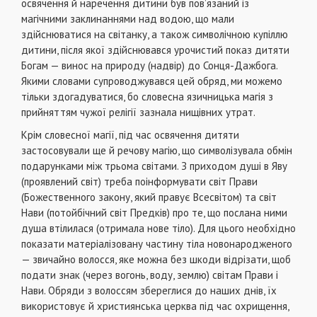
освячення й наречення дитини був пов’язаний із
магічними заклинаннями над водою, що мали
здійснюватися на світанку, а також символічною купіллю
дитини, після якої здійснювався урочистий показ дитяти
Богам — винос на природу (надвір) до Сонця-Дажбога.
Якими словами супроводжувався цей обряд, ми можемо
тільки здогадуватися, бо словесна язичницька магія з
прийняттям чужої релігії зазнала нищівних утрат.
Крім словесної магії, під час освячення дитяти
застосовували ще й речову магію, що символізувала обмін
подарунками між трьома світами. З приходом душі в Яву
(проявлений світ) треба поінформувати світ Прави
(Божественного закону, який правує Всесвітом) та світ
Нави (потойбічний світ Предків) про те, що послана ними
душа втілилася (отримала нове тіло). Для цього необхідно
показати матеріалізовану частину тіла новонародженого
— звичайно волосся, яке можна без шкоди відрізати, щоб
подати знак (через вогонь, воду, землю) світам Прави і
Нави. Обряди з волоссям збереглися до наших днів, їх
використовує й християнська церква під час охрищення,