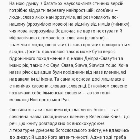
На мою думку, з багатьох науково-лінгвістичних версій
потрібно віддати перевагу найпростішій: слов’яни —
люди, слово яких нам зрозуміле, які розмовляють по-
нашому (зрозумілою мовою) на відміну від німців («німих»),
чия мова незрозуміла. Водночас не варто нехтувати й
міфологічною етимологією: слов’яни (слав’яни) —
знамениті люди, слово яких і слава про яких поширюється
всюди. Досить доказовою також може бути версія
гідронімного походження від назви Дніпра-Славути та
інших рік, таких як: Слуя, Слава, Słаwа, Słаwiса тощо. Хоча
назви річок швидше були похідними від назв племен, які
надавали їм ці імена. Та сама ж основа досі лишилася в
етнонімах словени, словаки, словенці. Етнонімом словене
позначали себе ільменські словени — автохтонні
мешканці Новгородської Русі.
Слов’яни «стали славними від славлення Богів» — так
пояснена назва споріднених племен у Велесовій Книзі. До
речі, цю книгу розглядаємо як високохудожнє
літературне джерело богословського змісту, не вдаючись
до дискусій щодо його автентичності. Адже тоді треба