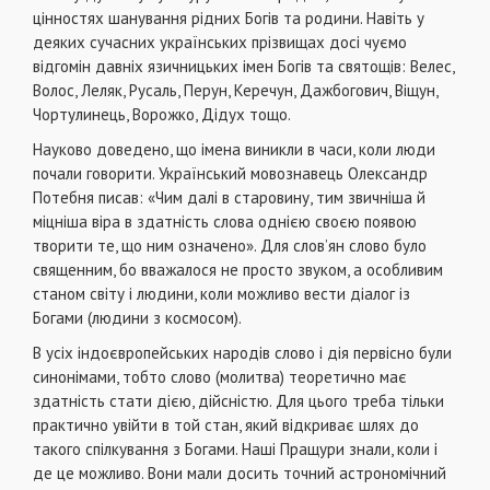
цінностях шанування рідних Богів та родини. Навіть у
деяких сучасних українських прізвищах досі чуємо
відгомін давніх язичницьких імен Богів та святощів: Велес,
Волос, Леляк, Русаль, Перун, Керечун, Дажбогович, Віщун,
Чортулинець, Ворожко, Дідух тощо.
Науково доведено, що імена виникли в часи, коли люди
почали говорити. Український мовознавець Олександр
Потебня писав: «Чим далі в старовину, тим звичніша й
міцніша віра в здатність слова однією своєю появою
творити те, що ним означено». Для слов’ян слово було
священним, бо вважалося не просто звуком, а особливим
станом світу і людини, коли можливо вести діалог із
Богами (людини з космосом).
В усіх індоєвропейських народів слово і дія первісно були
синонімами, тобто слово (молитва) теоретично має
здатність стати дією, дійсністю. Для цього треба тільки
практично увійти в той стан, який відкриває шлях до
такого спілкування з Богами. Наші Пращури знали, коли і
де це можливо. Вони мали досить точний астрономічний