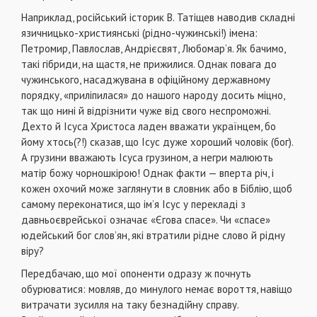
Наприклад, російський історик В. Татіщев наводив складні
язичницько-християнські (рідно-чужинські!) імена:
Петромир, Павлослав, Андрієсвят, Любомар’я. Як бачимо,
такі гібриди, на щастя, не прижилися. Однак повага до
чужинського, насаджувана в офіційному державному
порядку, «приліпилася» до нашого народу досить міцно,
так що нині й відрізнити чуже від свого неспроможні.
Дехто й Ісуса Христоса ладен вважати українцем, бо
йому хтось(?!) сказав, що Ісус дуже хороший чоловік (бог).
А грузини вважають Ісуса грузином, а негри малюють
матір божу чорношкірою! Однак факти — вперта річ, і
кожен охочий може заглянути в словник або в Біблію, щоб
самому переконатися, що ім’я Ісус у перекладі з
давньоєврейської означає «Єгова спасе». Чи «спасе»
юдейський бог слов’ян, які втратили рідне слово й рідну
віру?
Передбачаю, що мої опоненти одразу ж почнуть
обурюватися: мовляв, до минулого немає вороття, навіщо
витрачати зусилля на таку безнадійну справу.