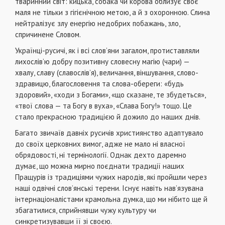
тваринний світ: кицька, собака чи корова облизує своє
маля не тільки з гігієнічною метою, а й з охоронною. Слина
нейтралізує злу енергію недобрих побажань, зло,
спричинене Словом.
Українці-русичі, як і всі слов’яни загалом, протиставляли
лихослів’ю добру позитивну словесну магію (чари) —
хвалу, славу (славослів’я), величання, віншування, слово-
здравицю, благословення та слова-обереги: «будь
здоровий», «ходи з Богами», «що сказане, те збудеться»,
«твої слова — та Богу в вуха», «Слава Богу!» тощо. Це
стало прекрасною традицією й дожило до наших днів.
Багато звичаїв давніх русичів християнство адаптувало
до своїх церковних вимог, адже не мало ні власної
обрядовості, ні термінології. Однак дехто даремно
думає, що можна мирно поєднати традиції наших
Пращурів із традиціями чужих народів, які пройшли через
наші одвічні слов’янські терени. Існує навіть нав’язувана
інтернаціоналістами крамольна думка, що ми нібито ще й
збагатилися, сприйнявши чужу культуру чи
синкретизувавши її зі своєю.