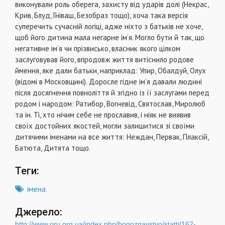
виконували роль оберега, захисту від ударів долі (Некрас,
Крив, Блуд, Гніваш, Безобраз тощо), хоча така версія
суперечить сучасній логіці, адже ніхто з батьків не хоче,
щоб його дитина мала негарне ім’я. Могло бути й так, що
негативне ім’я чи прізвисько, власник якого цілком
заслуговував його, впродовж життя витіснило родове
ймення, яке дали батьки, наприклад: Упир, Обалдуй, Олух
(відомі в Московщині). Доросле гідне ім’я давали людині
після досягнення повноліття й згідно із її заслугами перед
родом і народом: Ратибор, Вогневід, Святослав, Миролюб
та ін. Ті, хто нічим себе не прославив, і ніяк не виявив
своїх достойних якостей, могли залишитися зі своїми
дитячими іменами на все життя: Неждан, Первак, Плаксій,
Батюта, Дитята тощо.
Теги:
імена
Джерело:
http://www.oru.org.ua/index.php/bogoznavstvo/statti/162-