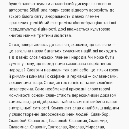
було б започаткувати аналогічний дискурс і стосовно
авторства Біблії, яка попри свою відверту ворожість до
всього білого світу, аморальність давніх племен
ізраїлевих, релігійний екстремізм «богообранців» та інші
псевдокультурні цінності, досі вважається культовою
книгою майже третини людства.
Отож, повертаючись до слов’ян, скажемо, що слов’яни —
це загальна назва багатьох сучасних націй, які походять
від давніх слов’янських племен і народів. Чи може бути
сумнів у тому, що перед нами самоназва споріднених
народів? Слов’яни називали так самі себе; це тільки греки
й римляни кликали їх скіфами, а германці — склавенсами,
склавинами тощо. Отже, автохтонність назви слов’яни
незаперечна. Саме необмежені природні словотворчі
можливості основи слав- стають переконливим доказом
самоназви, що відображає найпотаємніші глибини нашої
внутрішньої сутності. Компонент слав є найбільш плідним
у словотворенні двоосновних імен людей: Славибор,
Славобой, Славогост, Славолюб, Славомил, Славомир,
Славомисл, Славоніг, Святослав, Ярослав, Мирослав,