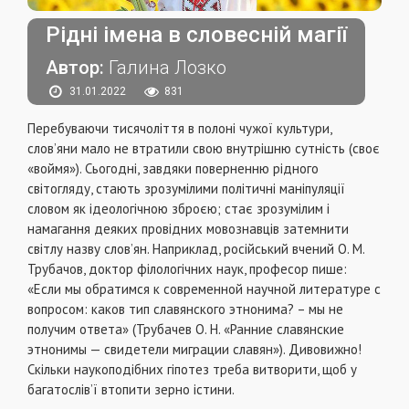
Рідні імена в словесній магії
Автор:
Галина Лозко
31.01.2022
831
Перебуваючи тисячоліття в полоні чужої культури,
слов’яни мало не втратили свою внутрішню сутність (своє
«воймя»). Сьогодні, завдяки поверненню рідного
світогляду, стають зрозумілими політичні маніпуляції
словом як ідеологічною зброєю; стає зрозумілим і
намагання деяких провідних мовознавців затемнити
світлу назву слов’ян. Наприклад, російський вчений О. М.
Трубачов, доктор філологічних наук, професор пише:
«Если мы обратимся к современной научной литературе с
вопросом: каков тип славянского этнонима? – мы не
получим ответа» (Трубачев О. Н. «Ранние славянские
этнонимы — свидетели миграции славян»). Дивовижно!
Скільки наукоподібних гіпотез треба витворити, щоб у
багатослів’ї втопити зерно істини.