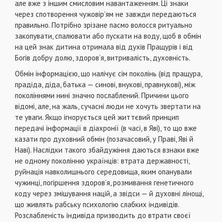
але вже з іншим смисловим навантаженням. Ці знаки
через спотворення чужовір’ям не завжди передаються
правильно. Потрібно зрізане пасмо волосся ритуально
закопувати, спалювати або пускати на воду, щоб в обмін
на цей знак дитина отримала від духів Пращурів і від
Богів добру долю, здоров’я, витривалість, духовність.
Обмін інформацією, що налічує сім поколінь (від пращура,
прадіда, діда, батька — синові, внукові, правнукові), між
поколіннями нині значно послаблений. Причини цього
відомі, але, на жаль, сучасні люди не хочуть звертати на
те уваги. Якщо ігнорується цей життєвий принцип
передачі інформації в діахронії (в часі, в Яві), то що вже
казати про духовний обмін (позачасовий, у Праві, Яві й
Наві). Наслідки такого збайдужіння даються взнаки вже
не одному поколінню українців: втрата державності,
руйнація навколишнього середовища, яким опанували
чужинці, погіршення здоров’я, розмивання генетичного
коду через змішування націй, а звідси — й духовні лінощі,
що живлять рабську психологію слабких індивідів.
Розслабленість індивіда призводить до втрати своєї