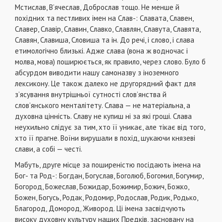
Мстислав, В’ячеслав, Доброслав тощо. Не менше й
похідних та пестливих імен на Слав-: Славата, Славен,
Славер, Славір, Славин, Славко, Славлян, Славута, Славята,
Славян, Славиша, Словиша та ін. До речі, і слово, і слава
етимологічно близькі. Адже слава (вона ж водночас і
молва, мова) поширюється, як правило, через слово. Було б
абсурдом виводити нашу самоназву з іноземного
лексикону. Це також далеко не другорядний факт для
з’ясування внутрішньої сутності слов’янства й
слов’янського менталітету. Слава — не матеріальна, а
духовна цінність. Славу не купиш ні за які гроші. Слава
неухильно слідує за тим, хто її уникає, але тікає від того,
хто її прагне. Воїни вирушали в похід, шукаючи князеві
слави, а собі — честі.
Мабуть, друге місце за поширеністю посідають імена на
Бог- та Род-: Богдан, Богуслав, Боголюб, Богомил, Богумир,
Богород, Божеслав, Божидар, Божимир, Божич, Божко,
Божен, Богусь, Родак, Родомир, Родослав, Родик, Родько,
Благород, Домород, Живород. Ці імена засвідчують
високу духовну культуру наших Предків, засновану на