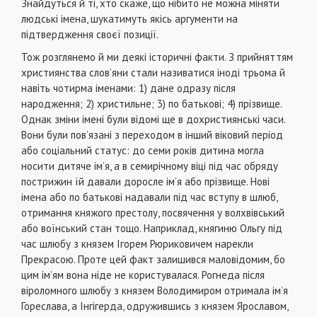
Знайдуться й ті, хто скаже, що нібито не можна міняти
людські імена, шукатимуть якісь аргументи на
підтвердження своєї позиції.
Тож розглянемо й ми деякі історичні факти. З прийняттям
християнства слов’яни стали називатися іноді трьома й
навіть чотирма іменами: 1) дане одразу після
народження; 2) христильне; 3) по батькові; 4) прізвище.
Однак зміни імені були відомі ще в дохристиянські часи.
Вони були пов’язані з переходом в інший віковий період
або соціальний статус: до семи років дитина могла
носити дитяче ім’я, а в семирічному віці під час обряду
пострижин їй давали доросле ім’я або прізвище. Нові
імена або по батькові надавали під час вступу в шлюб,
отримання княжого престолу, посвячення у волхвівський
або воїнський стан тощо. Наприклад, княгиню Ольгу під
час шлюбу з князем Ігорем Рюриковичем нарекли
Прекрасою. Проте цей факт залишився маловідомим, бо
цим ім’ям вона ніде не користувалася. Рогнеда після
віроломного шлюбу з князем Володимиром отримала ім’я
Гореслава, а Інгігерда, одружившись з князем Ярославом,