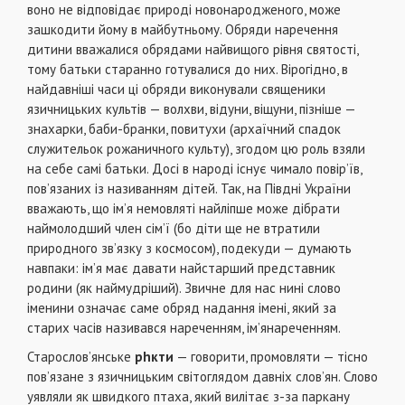
воно не відповідає природі новонародженого, може
зашкодити йому в майбутньому. Обряди наречення
дитини вважалися обрядами найвищого рівня святості,
тому батьки старанно готувалися до них. Вірогідно, в
найдавніші часи ці обряди виконували священики
язичницьких культів — волхви, відуни, віщуни, пізніше —
знахарки, баби-бранки, повитухи (архаїчний спадок
служительок рожаничного культу), згодом цю роль взяли
на себе самі батьки. Досі в народі існує чимало повір’їв,
пов’язаних із називанням дітей. Так, на Півдні України
вважають, що ім’я немовляті найліпше може дібрати
наймолодший член сім’ї (бо діти ще не втратили
природного зв’язку з космосом), подекуди — думають
навпаки: ім’я має давати найстарший представник
родини (як наймудріший). Звичне для нас нині слово
іменини означає саме обряд надання імені, який за
старих часів називався нареченням, ім’янареченням.
Старослов’янське
р
h
кти
— говорити, промовляти — тісно
пов’язане з язичницьким світоглядом давніх слов’ян. Слово
уявляли як швидкого птаха, який вилітає з-за паркану