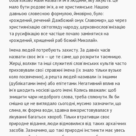
обов’язково мали назвати ім’я людини, яку лікують. Це
мало бути родове ім’я, а не християнське. Нашою
давньою словесною формулою, ймовірно, було:
«рождений, речений Дажбожий онук Славомир», що через
християнізацію світогляду народу, церковнослов’янізацію
та русифікацію все частіше почало замінятися на
«рождений, хрищений раб божий Миколай».
Імена людей потребують захисту. За давніх часів
назвати своє ім’я — це те саме, що розкрити таємницю.
Жерці, волхви та інші служителі слов’янських культів часто
приховували свої справжні імена (їх знало тільки вузьке
коло посвячених), а решта людей називали їх іншими
(дублікатами імен) або епітетами. Негативний вплив на
ім’я шкодить носієві цього імені. Колись вважали: щоб
знищити чари недоброго слова, треба сплюнути. Як би
смішно це не виглядало сьогодні, мусимо зазначити, що
слина, як форма води, здавна використовувалася у
лікуванні багатьох хвороб. Тільки втративши своє
природне відання, люди відмовилися від таких архаїчних
засобів. Зазначимо, що такі природні інстинкти має увесь