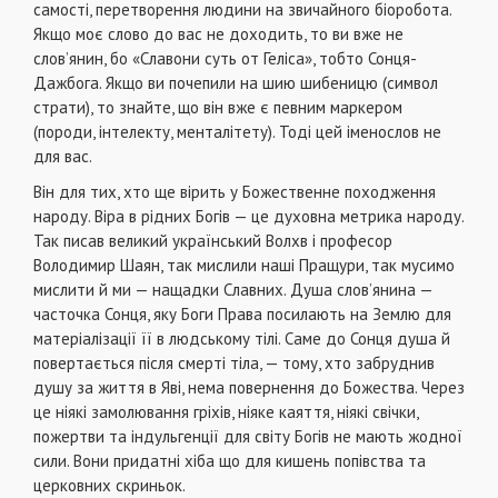
самості, перетворення людини на звичайного біоробота.
Якщо моє слово до вас не доходить, то ви вже не
слов’янин, бо «Славони суть от Геліса», тобто Сонця-
Дажбога. Якщо ви почепили на шию шибеницю (символ
страти), то знайте, що він вже є певним маркером
(породи, інтелекту, менталітету). Тоді цей іменослов не
для вас.
Він для тих, хто ще вірить у Божественне походження
народу. Віра в рідних Богів — це духовна метрика народу.
Так писав великий український Волхв і професор
Володимир Шаян, так мислили наші Пращури, так мусимо
мислити й ми — нащадки Славних. Душа слов’янина —
часточка Сонця, яку Боги Права посилають на Землю для
матеріалізації її в людському тілі. Саме до Сонця душа й
повертається після смерті тіла, — тому, хто забруднив
душу за життя в Яві, нема повернення до Божества. Через
це ніякі замолювання гріхів, ніяке каяття, ніякі свічки,
пожертви та індульгенції для світу Богів не мають жодної
сили. Вони придатні хіба що для кишень попівства та
церковних скриньок.