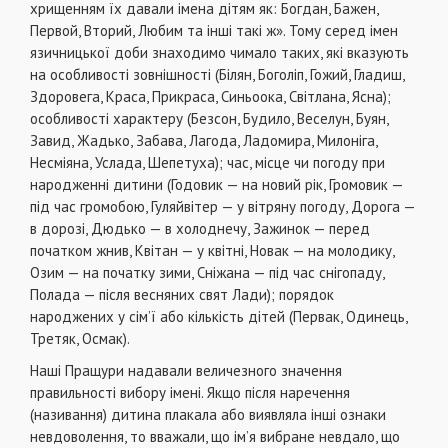
хрищенням їх давали імена дітям як: Богдан, Бажен,
Первой, Вторий, Любим та інші такі ж». Тому серед імен
язичницької доби знаходимо чимало таких, які вказують
на особливості зовнішності (Білян, Боголіп, Гожий, Гладиш,
Здоровега, Краса, Прикраса, Синьоока, Світлана, Ясна);
особливості характеру (Безсон, Будило, Веселун, Буян,
Завид, Жадько, Забава, Лагода, Ладомира, Милоніга,
Несміяна, Услада, Шепетуха); час, місце чи погоду при
народженні дитини (Годовик — на новий рік, Громовик —
під час громобою, Гуляйвітер — у вітряну погоду, Дорога —
в дорозі, Дюдько — в холоднечу, Зажинок — перед
початком жнив, Квітан — у квітні, Новак — на молодику,
Озим — на початку зими, Сніжана — під час снігопаду,
Полада — після весняних свят Лади); порядок
народжених у сім’ї або кількість дітей (Первак, Одинець,
Третяк, Осмак).
Наші Пращури надавали величезного значення
правильності вибору імені. Якщо після наречення
(називання) дитина плакала або виявляла інші ознаки
невдоволення, то вважали, що ім’я вибране невдало, що