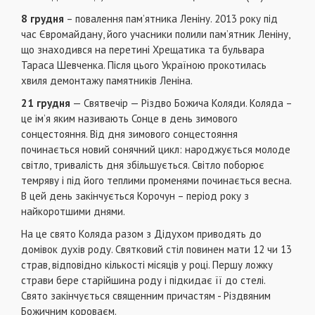
8 грудня
– повалення пам’ятника Леніну. 2013 року під
час Євромайдану, його учасники полили пам’ятник Леніну,
що знаходився на перетині Хрещатика та бульвара
Тараса Шевченка. Після цього Україною прокотилась
хвиля демонтажу памятників Леніна.
21 грудня
— Святвечір — Різдво Божича Коляди. Коляда –
це ім’я яким називають Сонце в день зимового
сонцестояння. Від дня зимового сонцестояння
починається новий сонячний цикл: народжується молоде
світло, тривалість дня збільшується. Світло поборює
темряву і під його теплими променями починається весна.
В цей день закінчується Корочун – період року з
найкоротшими днями.
На це свято Коляда разом з Дідухом приводять до
домівок духів роду. Святковий стіл повинен мати 12 чи 13
страв, відповідно кількості місяців у році. Першу ложку
страви бере старійшина роду і підкидає її до стелі.
Свято закінчується священним причастям - Різдвяним
Божичним короваєм.