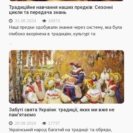
Традиційне навчання наших предків: Сезонні
цикли та передача знань
31.08.2024
16973
Наші предки здобували знання через систему, яка була
глибоко вкорінена в традиціях, культурі та
...
Забуті свята України: традиції, яких ми вже не
пам'ятаємо
20.08.2024
17737
Український народ багатий на традиції та обряди,