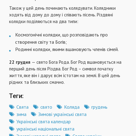
Також у цей день починають колядувати. Колядники
ходять від дому до дому і співають пісень. Різдвяні
колядки поділяються на два типи:
Космогонічні колядки, що розповідають про
створення світу та Богів;
Родинні колядки, якими вшановують членів сімей.
22 грудня
— свято Бога Рода. Бог Род вшановується на
перший день після Різдва. Бог Род – символ початку
життя, яке він і дарує всім істотам на землі. В цей день
рідних та близьких смачно.
Теги:
Свята
свято
Коляда
грудень
зима
Зимові українські свята
Українські свята календар
українські національні свята