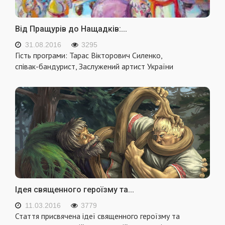
Від Пращурів до Нащадків:...
31.08.2016
3295
Гість програми: Тарас Вікторович Силенко,
співак-бандурист, Заслужений артист України
Ідея священного героїзму та...
11.03.2016
3779
Стаття присвячена ідеї священного героїзму та