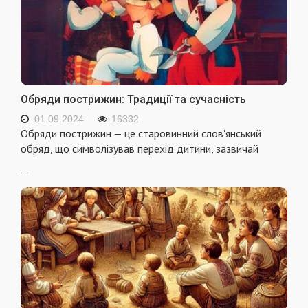
Обряди пострижин: Традиції та сучасність
01.09.2024
16332
Обряди пострижин — це старовинний слов'янський
обряд, що символізував перехід дитини, зазвичай
...