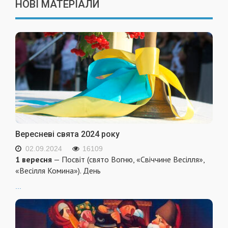
НОВІ МАТЕРІАЛИ
Вересневі свята 2024 року
02.09.2024
16109
1 вересня
— Посвіт (свято Вогню, «Свіччине Весілля»,
«Весілля Комина»). День
...