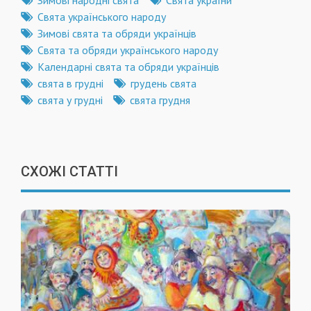
Зимові народні свята
Свята україни
Свята українського народу
Зимові свята та обряди українців
Свята та обряди українського народу
Календарні свята та обряди українців
свята в грудні
грудень свята
свята у грудні
свята грудня
СХОЖІ СТАТТІ