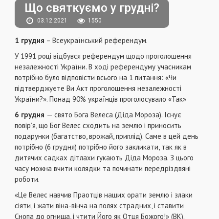
Що святкуємо у грудні?
03.12.2021
1550
1 грудня
– Всеукраїнський референдум.
У 1991 році відбувся референдум щодо проголошення
незалежності України. В ході референдуму учасникам
потрібно було відповісти всього на 1 питання: «Чи
підтверджуєте Ви Акт проголошення незалежності
України?». Понад 90% українців проголосувало «Так»
6 грудня
— свято Бога Велеса (Діда Мороза). Існує
повір’я, що Бог Велес сходить на землю і приносить
подарунки (багатство, врожай, приплід). Саме в цей день
потрібно (6 грудня) потрібно його закликати, так як в
дитячих садках дітлахи гукають Діда Мороза. З цього
часу можна вчити колядки та починати передріздвяні
роботи.
«Це Велес навчив Праотців наших орати землю і злаки
сіяти, і жати віна-вінча на полях страдних, і ставити
Снопа до огнища, і чтити Його як Отця Божого!» (ВК).