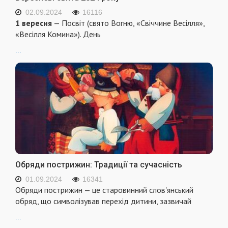
02.09.2024
16116
1 вересня
— Посвіт (свято Вогню, «Свіччине Весілля»,
«Весілля Комина»). День
...
Обряди пострижин: Традиції та сучасність
01.09.2024
16341
Обряди пострижин — це старовинний слов'янський
обряд, що символізував перехід дитини, зазвичай
...