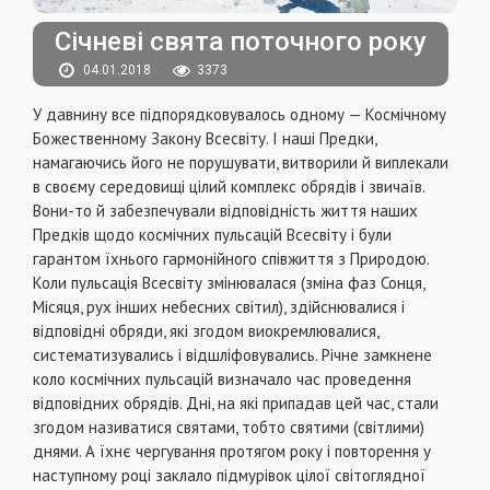
Січневі свята поточного року
04.01.2018
3373
У давнину все підпорядковувалось одному — Космічному
Божественному Закону Всесвіту. І наші Предки,
намагаючись його не порушувати, витворили й виплекали
в своєму середовищі цілий комплекс обрядів і звичаїв.
Вони-то й забезпечували відповідність життя наших
Предків щодо космічних пульсацій Всесвіту і були
гарантом їхнього гармонійного співжиття з Природою.
Коли пульсація Всесвіту змінювалася (зміна фаз Сонця,
Місяця, рух інших небесних світил), здійснювалися і
відповідні обряди, які згодом виокремлювалися,
систематизувались і відшліфовувались. Річне замкнене
коло космічних пульсацій визначало час проведення
відповідних обрядів. Дні, на які припадав цей час, стали
згодом називатися святами, тобто святими (світлими)
днями. А їхнє чергування протягом року і повторення у
наступному році заклало підмурівок цілої світоглядної