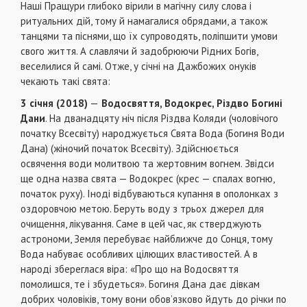
Наші Пращури глибоко вірили в магічну силу слова і
ритуальних дій, тому й намагалися обрядами, а також
танцями та піснями, що їх супроводять, поліпшити умови
свого життя. А славлячи й задобрюючи Рідних Богів,
веселилися й самі. Отже, у січні на Дажбожих онуків
чекають такі свята:
3 січня (2018)
—
Водосвяття, Водокрес, Різдво Богині
Дани
. На дванадцяту ніч після Різдва Коляди (чоловічого
початку Всесвіту) народжується Свята Вода (Богиня Води
Дана) (жіночий початок Всесвіту). Здійснюється
освячення води молитвою та жертовним вогнем. Звідси
ще одна назва свята — Водокрес (крес — спалах вогню,
початок руху). Iнодi відбуваються купання в ополонках з
оздоровчою метою. Беруть воду з трьох джерел для
очищення, лікування. Саме в цей час, як стверджують
астрономи, Земля перебуває найближче до Сонця, тому
Вода набуває особливих цілющих властивостей. А в
народі збереглася віра: «Про що на Водосвяття
помолишся, те і збудеться». Богиня Дана дає дівкам
добрих чоловіків, тому вони обов’язково йдуть до річки по