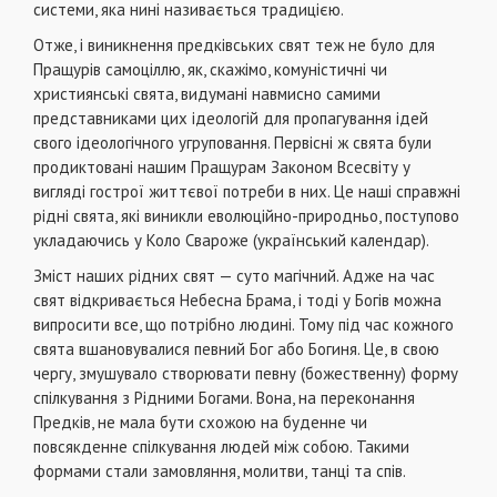
системи, яка нині називається традицією.
Отже, і виникнення предківських свят теж не було для
Пращурів самоціллю, як, скажімо, комуністичні чи
християнські свята, видумані навмисно самими
представниками цих ідеологій для пропагування ідей
свого ідеологічного угруповання. Первісні ж свята були
продиктовані нашим Пращурам Законом Всесвіту у
вигляді гострої життєвої потреби в них. Це наші справжні
рідні свята, які виникли еволюційно-природньо, поступово
укладаючись у Коло Свароже (український календар).
Зміст наших рідних свят — суто магічний. Адже на час
свят відкривається Небесна Брама, і тоді у Богів можна
випросити все, що потрібно людині. Тому під час кожного
свята вшановувалися певний Бог або Богиня. Це, в свою
чергу, змушувало створювати певну (божественну) форму
спілкування з Рідними Богами. Вона, на переконання
Предків, не мала бути схожою на буденне чи
повсякденне спілкування людей між собою. Такими
формами стали замовляння, молитви, танці та спів.