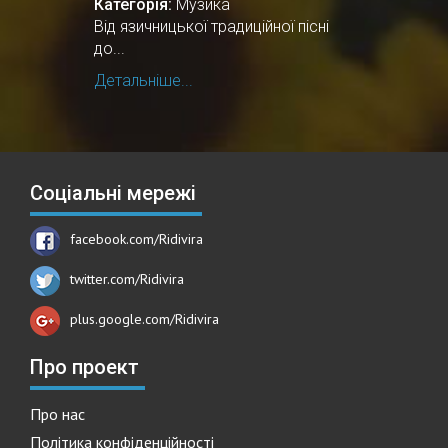
Категорія:
Музика
Від язичницької традиційної пісні
до...
Детальніше...
Соціальні мережі
facebook.com/Ridivira
twitter.com/Ridivira
plus.google.com/Ridivira
Про проект
Про нас
Політика конфіденційності