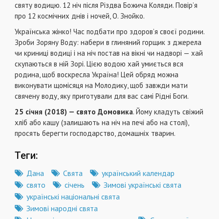
святу водицю. 12 ніч після Різдва Божича Коляди. Повір’я
про 12 космічних днів і ночей, О. Знойко.
Українська жінко! Час подбати про здоров’я своєї родини.
Зроби Зоряну Воду: набери в глиняний горщик з джерела
чи криниці водиці і на ніч постав на вікні чи надворі — хай
скупаються в ній Зорі. Цією водою хай умиється вся
родина, щоб воскресла Україна! Цей обряд можна
виконувати щомісяця на Молодику, щоб завжди мати
свячену воду, яку приготували для вас самі Рідні Боги.
25 січня (2018) — свято Домовика
. Йому кладуть свіжий
хліб або кашу (залишають на ніч на печі або на столі),
просять берегти господарство, домашніх тварин.
Теги:
Дана
Свята
український календар
свято
січень
Зимові українські свята
українські національні свята
Зимові народні свята