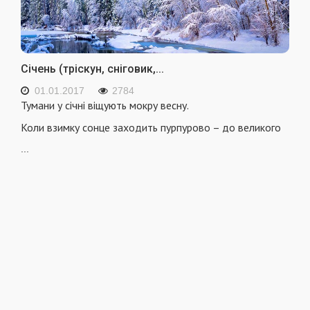
Січень (тріскун, сніговик,...
01.01.2017
2784
Тумани у січні віщують мокру весну.
Коли взимку сонце заходить пурпурово – до великого
...