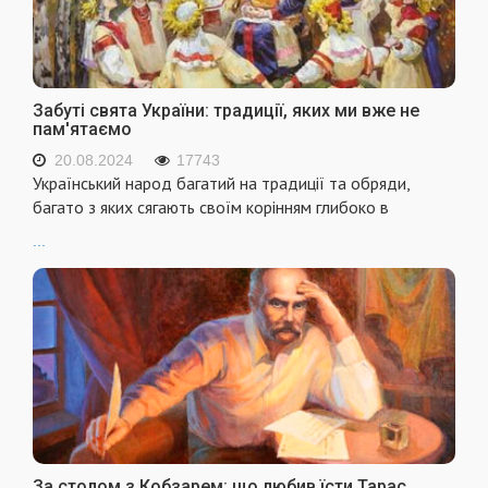
Забуті свята України: традиції, яких ми вже не
пам'ятаємо
20.08.2024
17743
Український народ багатий на традиції та обряди,
багато з яких сягають своїм корінням глибоко в
...
За столом з Кобзарем: що любив їсти Тарас