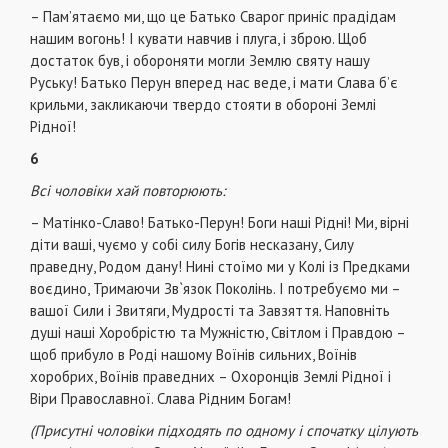
– Пам’ятаємо ми, що це Батько Сварог приніс прадідам
нашим вогонь! І кувати навчив і плуга, і зброю. Щоб
достаток був, і обороняти могли Землю святу нашу
Руську! Батько Перун вперед нас веде, і мати Слава б’є
крильми, закликаючи твердо стояти в обороні Землі
Рідної!
6
Всі чоловіки хай повторюють:
– Матінко-Славо! Батько-Перун! Боги наші Рідні! Ми, вірні
діти ваші, чуємо у собі силу Богів несказану, Силу
праведну, Родом дану! Нині стоїмо ми у Колі із Предками
воєдино, Тримаючи Зв`язок Поколінь. І потребуємо ми –
вашої Сили і Звитяги, Мудрості та Завзяття. Наповніть
душі наші Хоробрістю та Мужністю, Світлом і Правдою –
щоб прибуло в Роді нашому Воїнів сильних, Воїнів
хоробрих, Воїнів праведних – Охоронців Землі Рідної і
Віри Православної. Слава Рідним Богам!
(Присутні чоловіки підходять по одному і спочатку цілують