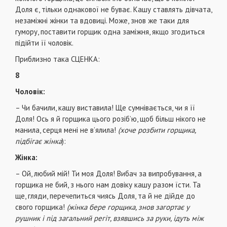
Доля є, тільки однакової не буває. Кашу ставлять дівчата,
незаміжні жінки та вдовиці. Може, знов же таки для
гумору, поставити горщик одна заміжня, якщо згодиться
підійти її чоловік.
Приблизно така СЦЕНКА:
8
Чоловік:
– Чи бачили, кашу виставила! Ще сумнівається, чи я її
Доля! Ось я й горщика цього розіб’ю, щоб більш нікого не
манила, серця мені не в’ялила!
(хоче розбити горщика,
підбігає жінка
):
Жінка:
– Ой, любий мій! Ти моя Доля! Вибач за випробування, а
горщика не бий, з нього нам довіку кашу разом їсти. Та
ще, гляди, перечепиться чиясь Доля, та й не дійде до
свого горщика!
(жінка бере горщика, знов загортає у
рушник і під загальний регіт, взявшись за руки, ідуть між