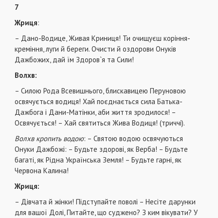
7
Жриця
:
– Дано-Водице, Живая Криниця! Ти очищуєш коріння-
креміння, луги й береги. Очисти й оздорови Онуків
Дажбожих, дай їм Здоров`я та Сили!
Волхв:
– Силою Рода Всевишнього, блискавицею Перуновою
освячується водиця! Хай поєднається сила Батька-
Дажбога і Дани-Матінки, аби життя зродилося! –
Освячується! – Хай святиться Жива Водиця! (триччі).
Волхв кропить водою
: – Святою водою освячуються
Онуки Дажбожі: – Будьте здорові, як Верба! – Будьте
багаті, як Рідна Українська Земля! – Будьте гарні, як
Червона Калина!
Жриця:
– Дівчата й жінки! Підступайте поволі – Несіте дарунки
для вашої Долі, Питайте, що суджено? З ким вікувати? У