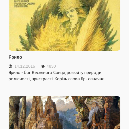
Ярило
14.12.2015
4830
Ярило - бог Весняного Сонця, розквіту природи,
родючості, пристрасті. Корінь слова Яр- означає
...