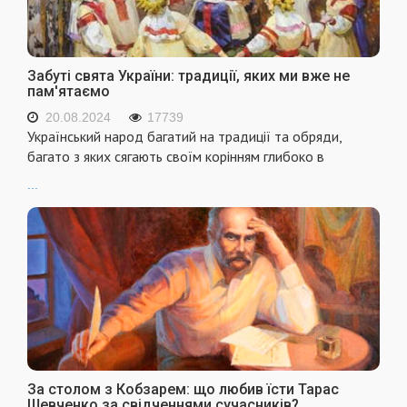
Забуті свята України: традиції, яких ми вже не
пам'ятаємо
20.08.2024
17739
Український народ багатий на традиції та обряди,
багато з яких сягають своїм корінням глибоко в
...
За столом з Кобзарем: що любив їсти Тарас
Шевченко за свідченнями сучасників?