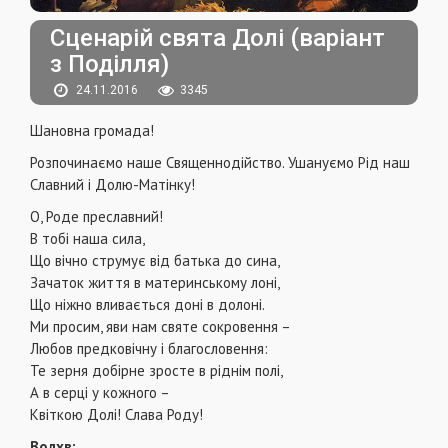
Сценарій свята Долі (варіант
з Поділля)
24.11.2016
3345
Шановна громада!
Розпочинаємо наше Священнодійство. Ушануємо Рід наш
Славний і Долю-Матінку!
О, Роде преславний!
В тобі наша сила,
Що вічно струмує від батька до сина,
Зачаток життя в материнському лоні,
Що ніжно вливається доні в долоні.
Ми просим, яви нам святе сокровення –
Любов предковічну і благословення:
Те зерня добірне зросте в ріднім полі,
А в серці у кожного –
Квіткою Долі! Слава Роду!
Волхв: