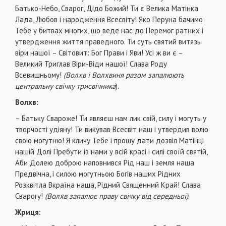
Батько-Небо, Сварог, Дідо Божий! Ти є Велика Матінка
Лада, Любов і народження Всесвіту! Яко Перуна бачимо
Тебе у битвах многих, що веде нас до Перемог ратних і
утвердження життя праведного. Ти суть святий витязь
віри нашої – Світовит: Бог Прави і Яви! Усі ж ви є –
Великий Триглав Віри-Віди нашої! Слава Роду
Всевишньому!
(Волхв і Волхвиня разом запалюють
центральну свічку трисвічника
).
Волхв:
– Батьку Свароже! Ти являєш нам лик свій, силу і могуть у
творчості удіяну! Ти викував Всесвіт наш і утвердив волю
свою могутню! Я кличу Тебе і прошу дати дозвіл Матінці
нашій Долі Пребути із нами у всій красі і силі своїй святій,
Аби Долею доброю наповнився Рід наш і земля наша
Предвічна, і силою могутньою Богів наших Рідних
Розквітла Вкраїна наша, Рідний Священний Край! Слава
Сварогу!
(Волхв запалює праву свічку від середньої)
.
Жриця: