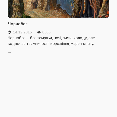
Чорнобог
14.12.2015
8586
Чорнобог — бог темряви, ночі, зими, холоду, але
водночас таємничості, ворожіння, марення, сну.
...