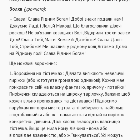
Волхв
(урочисто)
:
– Слава! Слава Рідним Богам! Добрі знаки подали нам!
Дякуємо Ладі, і Лелі, й Макоші, Що благословили дівочі
роскоші! Не зв’язали козацької Волі, Відкрили трохи завісу
Долі! Слава Тобі, Мати-Земле й Дажбоже! Слава Дані і
Тобі, Стрибоже! Ми щасливі у рідному колі, Вітаємо Долю
на Рідному полі! Слава Рідним Богам!
Ще можливі ворожіння:
1. Ворожіння на тістечках: Дівчата випікають невеличкі
пиріжки (або ж готуєте громадою однакові). Кожна має
прикрасити свій на власну фантазію, причому - потайки!
Пиріжечки складаються на широку тарілочку, бажано щоб
кожен вільно проглядався та діставався! Підносимо
парубкам витвори мистецтва, а ті вибирають найбільш
сподобавшийся або ж – намагаються віднайти пиріжок
конкретної дівчини. Далі хлопці знаходять власницю
тістечка. Якщо це мила йому дівчина - вона або
відповідає взаємністю, або ж "викупається". Усі можуть