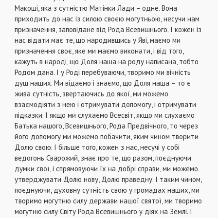
Макоші, яка з сутністю Матінки Лади – одне. Вона
приходить до нас із силою своєю могутньою, несучи нам
призначення, заповідане від Рода Всевишнього. І кожен із
нас відати має те, що народившись у Яві, маємо ми
призначення своє, яке ми маємо виконати, і від того,
кажуть в народі, що Доля наша на роду написана, тобто
Родом дана. І у Роді перебуваючи, творимо ми вічність
душ наших. Ми відаємо і знаємо, що Доля наша – то є
жива сутність, звертаючись до якої, ми можемо
взаємодіяти з нею і отримувати допомогу, і отримувати
підказки. І якщо ми слухаємо Всесвіт, якщо ми слухаємо
Батька нашого, Всевишнього, Рода Предвічного, то через
його допомогу ми можемо побачити, яким чином творити
Долю свою. І більше того, кожен з нас, несучі у собі
ведогонь Сварожий, знає про те, що разом, поєднуючи
думки свої, і спрямовуючи їх на добрі справи, ми можемо
утверджувати Долю нову, Долю праведну. І таким чином,
поєднуючи, духовну сутність свою у громадах наших, ми
творимо могутню силу держави нашої святої, ми творимо
могутню силу Світу Рода Всевишнього у діях на Землі. І