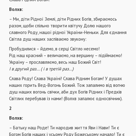
Волхв:
– Ми, діти Рідної Землі, діти Рідних Богів, збираємось
разом, щоби спільно творити квітучу Долю нашого
славного Роду, нашої рідної України-Неньки. Для єднання
Світла душ наших заспіваємо звукону:
Пробудилися – йдемо, в серці Світло несемо!
Рід наш красний – величаємо, на вершину – підіймаємо!
Україну – прославляємо, весь наш Божий Світ!
І в другий раз... ( і в третій раз...)
Слава Роду! Слава Україні! Слава Рідним Богам! У душах
наших горить Вед-Вогонь Божий. Тож запалимо від вогню
душ наших вогонь свічки, аби дух Богів Рідних і Предків
Світлих перебував із нами! (Волхв запалює односвічник).
2
Волхв:
– Батьку наш Роде! Ти народив життя Яви і Нави! Ти є
Богом Богів наших і усьому Роду Божеському начало! Ти є