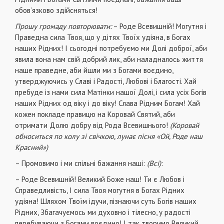
обов’язково здійсняться!
Прошу громаду повторювати:
– Роде Всевишній! Могутня і
Праведна сила Твоя, що у дітях Твоїх удіяна, в Богах
наших Рідних! І сьогодні потребуємо ми Долі доброї, аби
явила вона нам свій добрий лик, аби наладналось життя
наше праведне, аби йшли ми з Богами воєдино,
утверджуючись у Славі і Радості, Любові і Благості. Хай
пребуде із нами сила Матінки нашої Долі, і сила усіх Богів
наших Рідних од віку і до віку! Слава Рідним Богам! Хай
кожен покладе правицю на Коровай Святий, аби
отримати Долю добру від Рода Всевишнього!
(Коровай
обноситься по колу зі свічкою, лунає пісня «Ой, Роде наш
Красний»)
– Промовимо і ми спільні бажання наші:
(Всі)
:
– Роде Всевишній! Великий Боже наш! Ти є Любов і
Справедливість, І сила Твоя могутня в Богах Рідних
удіяна! Шляхом Твоїм ідучи, пізнаючи суть Богів наших
Рідних, Збагачуємось ми духовно і тілесно, у радості
перебуваючи з Богами воєдино! І так творимо Великий