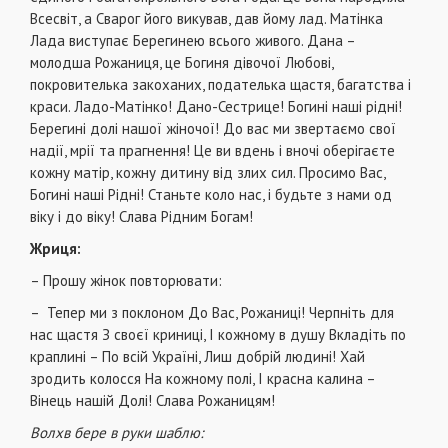
Всесвіт, а Сварог його викував, дав йому лад. Матінка
Лада виступає Берегинею всього живого. Дана –
молодша Рожаниця, це Богиня дівочої Любові,
покровителька закоханих, подателька щастя, багатства і
краси. Ладо-Матінко! Дано-Сестрице! Богині наші рідні!
Берегині долі нашої жіночої! До вас ми звертаємо свої
надії, мрії та прагнення! Це ви вдень і вночі оберігаєте
кожну матір, кожну дитину від злих сил. Просимо Вас,
Богині наші Рідні! Станьте коло нас, і будьте з нами од
віку і до віку! Слава Рідним Богам!
Жриця:
– Прошу жінок повторювати:
– Тепер ми з поклоном До Вас, Рожаниці! Черпніть для
нас щастя З своєї криниці, І кожному в душу Вкладіть по
краплині – По всій Україні, Лиш добрій людині! Хай
зродить колосся На кожному полі, І красна калина –
Вінець нашій Долі! Слава Рожаницям!
Волхв бере в руки шаблю: