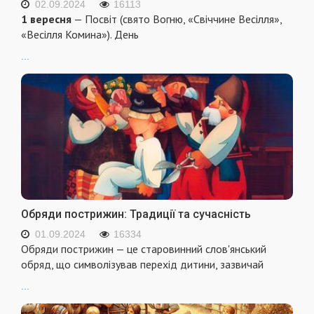
02.09.2024
16113
1 вересня
— Посвіт (свято Вогню, «Свіччине Весілля»,
«Весілля Комина»). День
...
Обряди пострижин: Традиції та сучасність
01.09.2024
16334
Обряди пострижин — це старовинний слов'янський
обряд, що символізував перехід дитини, зазвичай
...