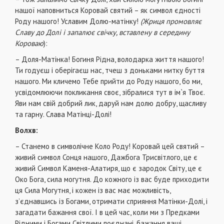
нашої наповниться Коровай святий – як символ єдності
Роду нашого! Уславим Долю-матінку!
(Жриця промовляє
Славу до Долі і запалює свічку, вставлену в середину
Короваю
):
– Доля-Матінка! Богиня Рідна, володарка життя нашого!
Ти годуєш і оберігаєш нас, тчеш з доньками нитку буття
нашого. Ми кличемо Тебе прийти до Роду нашого, бо ми,
усвідомлюючи покликання своє, зібралися тут в ім`я Твоє.
Яви нам свій добрий лик, даруй нам долю добру, щасливу
та гарну. Слава Матінці-Долі!
Волхв:
– Станемо в символічне Коло Роду! Коровай цей святий –
живий символ Сонця нашого, Дажбога Трисвітлого, це є
живий Символ Каменя-Алатиря, що є зародок Світу, це є
Око Бога, сила могутня. До кожного із вас буде приходити
ця Сила Могутня, і кожен із вас має можливість,
з’єднавшись із Богами, отримати сприяння Матінки-Долі, і
загадати бажання свої. І в цей час, коли ми з Предками
Рідними і Богами Світлими поєднані, бажання ваші