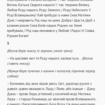
Вогонь Батька Сварога нашого! І так творимо Велику
Любов Роду нашого, Роду Земного, і Роду Небесного У
Роді Всевишньому! Хай пребуде із нами Сила Матінки
Долі, І направить Рід наш на шлях Добра і Щастя, Щоб з
кожним роком Сила Богів наших Рідних на Землі
прибувала, І Рід наш множився у Любові і Радості! Слава
Рідним Богам!
5
(Волхв бере миску із зерном, сипле тричі)
:
– На щасливе життя Роду нашого засівається…
(Волхв
ставить миску)
.
(Жриця бере пучечок з калини і колосків, піднімає перед
собою)
:
– Богинями, від яких пішов увесь Світ, українці-русичі з
давніх-давен вважають Ладу і Лелю, або інакше – Дану.
Дана – прояв Лади, втілений у космічній воді. Матінка
Лада – старша Рожаниця, це жіночий прояв Всевишнього,
єдиного і багатопроявного Бога Рода. Це вона народила