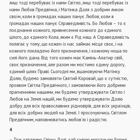
лиш тоді перебуває із нами Світло, лиш тоді перебуває із
нами Любов Предвічна, і Матінка Доля з добрим ликом
своїм, коли в громадах наших панує Любов, коли в
громадах наших панує Справедливість. Бо Любов – то є
поєднання кожного, привнесення кожного до єдиного
цілого, до єдиного Кола, яким є Рід наш. А Справедливість
полягає у тому, що кожен із нас займає місце своє, і на
кожного покладено його призначення, і кожному ноша по
силі його дана. Від того кожен має Камінь-Алатир свій,
своє призначення, але разом ми мостимо єдину дорогу,
єдиний шлях Праві. Сьогодні ми, вшановуючи Матінку
Долю, будемо замовляти Святий Коровай, що є сутністю,
проявом Світла Предвічного, і замовляючи його добрими
прагненнями нашими, ми будемо утверджувати Світло і
Любов на Землі нашій, ми будемо утверджувати Долю
добру для всіх православних рідновірів, для всіх українців,
для всіх добрих людей на Землі. І просочуючись Світлом
Предвічним, наповнюватись любов`ю і радістю.
4
– Тож запалимо Свічку Долі, хай силою могутньою Богині