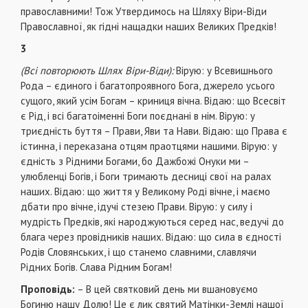
православними! Тож Утвердимось на Шляху Віри-Віди
Православної, як гідні нащадки наших Великих Предків!
3
(Всі повторюють Шлях Віри-Віди):
Вірую: у Всевишнього
Рода – єдиного і багатопроявного Бога, джерело усього
сущого, який усім Богам – криниця вічна. Відаю: що Всесвіт
є Рід, і всі багатоіменні Боги поєднані в нім. Вірую: у
триєдність буття – Прави, Яви та Нави. Відаю: що Права є
істинна, і переказана отцям праотцями нашими. Вірую: у
єдність з Рідними Богами, бо Дажбожі Онуки ми –
улюбленці Богів, і Боги тримають десниці свої на ралах
наших. Відаю: що життя у Великому Роді вічне, і маємо
дбати про вічне, ідучі стезею Прави. Вірую: у силу і
мудрість Предків, які народжуються серед нас, ведучі до
блага через провідників наших. Відаю: що сила в єдності
Родів Словянських, і що станемо славними, славлячи
Рідних Богів. Слава Рідним Богам!
Проповідь:
– В цей святковий день ми вшановуємо
Богиню нашу Долю! Це є лик святий Матінки-Землі нашої