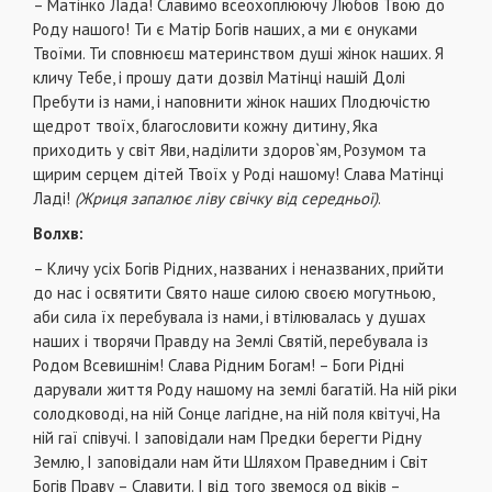
– Матінко Лада! Славимо всеохоплюючу Любов Твою до
Роду нашого! Ти є Матір Богів наших, а ми є онуками
Твоїми. Ти сповнюєш материнством душі жінок наших. Я
кличу Тебе, і прошу дати дозвіл Матінці нашій Долі
Пребути із нами, і наповнити жінок наших Плодючістю
щедрот твоїх, благословити кожну дитину, Яка
приходить у світ Яви, наділити здоров`ям, Розумом та
щирим серцем дітей Твоїх у Роді нашому! Слава Матінці
Ладі!
(Жриця запалює ліву свічку від середньої)
.
Волхв:
– Кличу усіх Богів Рідних, названих і неназваних, прийти
до нас і освятити Свято наше силою своєю могутньою,
аби сила їх перебувала із нами, і втілювалась у душах
наших і творячи Правду на Землі Святій, перебувала із
Родом Всевишнім! Слава Рідним Богам! – Боги Рідні
дарували життя Роду нашому на землі багатій. На ній ріки
солодководі, на ній Сонце лагідне, на ній поля квітучі, На
ній гаї співучі. І заповідали нам Предки берегти Рідну
Землю, І заповідали нам йти Шляхом Праведним і Світ
Богів Праву – Славити. І від того звемося од віків –