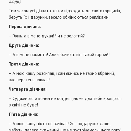
люди).
Тим часом усі дівчата-жінки підходять до своїх горщиків,
беруть їх і дарунки, весело обмінюються репліками:
Перша дівчина:
– Глянь, а в мене дукач! Чи не золотий?
Друга дівчина:
– А в мене намисто! Але я бачила: він такий гарний!
Третя дівчина:
– А мою кашу розсипав, і сам якийсь не гарно вбраний,
але перстень поклав!
Четверта дівчина:
– Судженого й конем не обїдеш, може для тебе кращого і
в світі не буде!
П’ята дівчина:
– А мою кашу ніхто не зачіпав! Хоч подарунок є. ще,
мабуть, далеко суджений, ще не зустрінемось цього року!