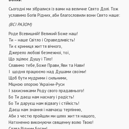
Сьогодні ми зібралися із вами на величне Свято Долі. Тож
уславимо Богів Рідних, аби благословили вони Свято наше:
(ВСІ РАЗОМ)
Роде Всевишній! Великий Боже наш!
Ти – наше Світло і Справедливість!
Ти є криниця життя вічного,
Джерело любові безмежноі, тої,
Що зцілює Душу і Тіло!
Славимо тебе, Боже Прави, Яви та Нави!
І щодня працюємо над Душами своїми!
Щоб бути мудрими і сильними,
Міцною опорою України-Руси
І захисниками Роду свого прадавнього!
Бо Ти даєш нам наснагу і радість!
Бо Ти даруєш нам відвагу і стійкість!
Даєш нам знання і навчаєш терпінню,
Аби з честю пройшли ми шлях життя нашого,
Натхненно виконуючи священну волю Твою!
Слава Рідним Богам!