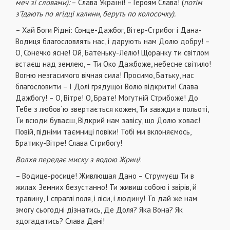
меч зі словами):
– Слава Україні! – Героям Слава! (
потім
з’їдають по ягідці калини, беруть по колосочку).
– Хай Боги Рідні: Сонце-Дажбог, Вітер-Стрибог і Дана-
Водиця благословлять нас, і дарують нам Долю добру! –
О, Сонечко ясне! Ой, Батеньку-Лелю! Щоранку ти світлом
встаєш над землею, – Ти Око Дажбоже, небесне світило!
Вогню незгасимого вічная сила! Просимо, Батьку, нас
благословити – І Долі грядущої Волю відкрити! Слава
Дажбогу! – О, Вітре! О, Брате! Могутній Стрибоже! До
Тебе з любов`ю звертається кожен, Ти завжди в польоті,
Ти всюди буваєш, Відкрий нам завісу, що Долю ховає!
Повій, підніми таємниці повіки! Тобі ми вклоняємось,
Братику-Вітре! Слава Стрибогу!
Волхв передає миску з водою Жриці
:
– Водице-росице! Живлющая Дано – Струмуєш Ти в
жилах Земних безустанно! Ти живиш собою і звірів, й
травину, І спраглі поля, і ліси, і людину! То дай же нам
змогу сьогодні дізнатись, Де Доля? Яка Вона? Як
здогадатись? Слава Дані!