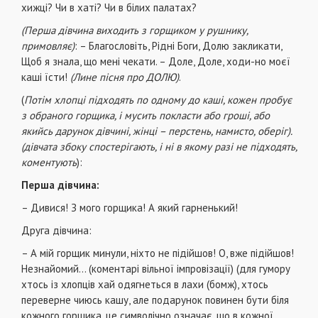
хижці? Чи в хаті? Чи в білих палатах?
(Перша дівчина виходить з горщиком у рушнику,
примовляє)
: – Благословіть, Рідні Боги, Долю закликати,
Щоб я знала, що мені чекати. – Доле, Доле, ходи-но моєї
каші їсти!
(Лине пісня про ДОЛЮ)
.
(
Потім хлопці підходять по одному до каші, кожен пробує
з обраного горщика, і мусить покласти або гроші, або
якийсь дарунок дівчині, жінці – перстень, намисто, оберіг).
(дівчата збоку спостерігають, і ні в якому разі не підходять,
коментують
):
Перша дівчина:
– Дивися! З мого горщика! А який гарненький!
Друга дівчина:
– А мій горщик минули, ніхто не підійшов! О, вже підійшов!
Незнайомий… (коментарі вільної імпровізації) (для гумору
хтось із хлопців хай одягнеться в лахи (бомж), хтось
переверне чиюсь кашу, але подарунок повинен бути біля
кожного горщика, це символічно означає, що в кожної