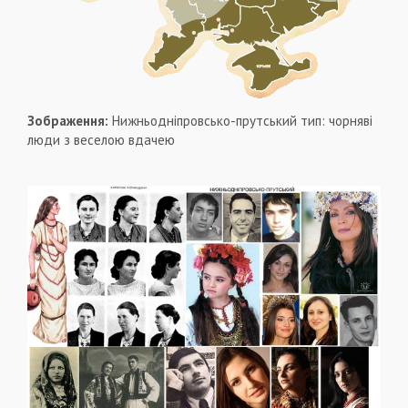
Зображення:
Нижньодніпровсько-прутський тип: чорняві
люди з веселою вдачею