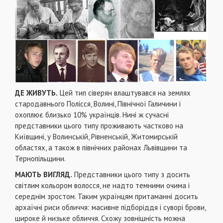
ДЕ ЖИВУТЬ.
Цей тип сіверян влаштувався на землях
стародавнього Полісся, Волині, Північної Галичини і
охоплює близько 10% українців. Нині ж сучасні
представники цього типу проживають частково на
Київщині, у Волинській, Рівненській, Житомирській
областях, а також в північних районах Львівщини та
Тернопільщини.
МАЮТЬ ВИГЛЯД.
Представники цього типу з досить
світлим кольором волосся, не надто темними очима і
середнім зростом. Таким українцям притаманні досить
архаїчні риси обличчя: масивне підборіддя і суворі брови,
широке й низьке обличчя. Схожу зовнішність можна