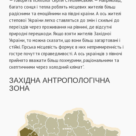
— говорить психолог Сергій Стеблинський. — Наприклад,
багато сонця і тепла роблять місцевих жителів більш
радісними та емоційними на півдні країни. А ось жителі
степової України легко ставляться до змін і схильні до
переїздів через проживання на рівнині, де відсутні
природні перешкоди. Якщо взяти жителів Західної
України, то можна сказати, що вони більш загартовані і
стійкі. Гірська місцевість формує в них непримиренність і
гостре почуття справедливості. А ось українців з півночі
прийнято вважати більш похмурими, раціональними та
скептичними через холодний клімат”.
ЗАХІДНА АНТРОПОЛОГІЧНА
ЗОНА