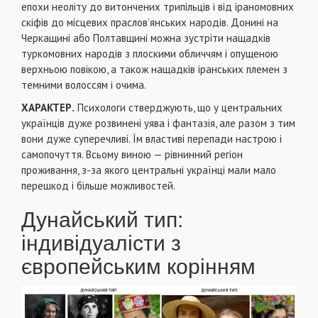
епохи неоліту до витончених трипільців і від іраномовних
скіфів до місцевих праслов’янських народів. Донині на
Черкащині або Полтавщині можна зустріти нащадків
туркомовних народів з плоскими обличчям і опущеною
верхньою повікою, а також нащадків іранських племен з
темними волоссям і очима.
ХАРАКТЕР.
Психологи стверджують, що у центральних
українців дуже розвинені уява і фантазія, але разом з тим
вони дуже суперечливі. Їм властиві перепади настрою і
самопочуття. Всьому виною — рівнинний регіон
проживання, з-за якого центральні українці мали мало
перешкод і більше можливостей.
Дунайський тип:
індивідуалісти з
європейським корінням