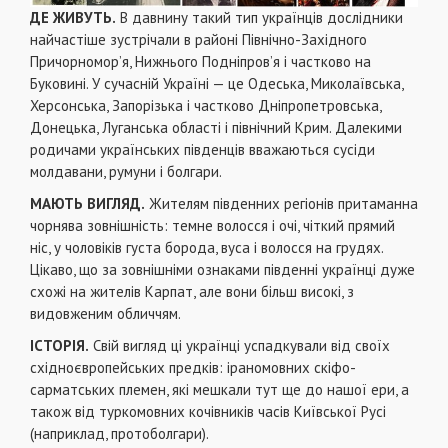
ДЕ ЖИВУТЬ.
В давнину такий тип українців дослідники
найчастіше зустрічали в районі Північно-Західного
Причорномор’я, Нижнього Подніпров’я і частково на
Буковині. У сучасній Україні — це Одеська, Миколаївська,
Херсонська, Запорізька і частково Дніпропетровська,
Донецька, Луганська області і північний Крим. Далекими
родичами українських південців вважаються сусіди
молдавани, румуни і болгари.
МАЮТЬ ВИГЛЯД.
Жителям південних регіонів притаманна
чорнява зовнішність: темне волосся і очі, чіткий прямий
ніс, у чоловіків густа борода, вуса і волосся на грудях.
Цікаво, що за зовнішніми ознаками південні українці дуже
схожі на жителів Карпат, але вони більш високі, з
видовженим обличчям.
ІСТОРІЯ.
Свій вигляд ці українці успадкували від своїх
східноєвропейських предків: іраномовних скіфо-
сарматських племен, які мешкали тут ще до нашої ери, а
також від туркомовних кочівників часів Київської Русі
(наприклад, протоболгари).