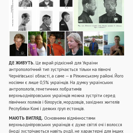
ДЕ ЖИВУТЬ.
Це вкрай рідкісний для України
антропологічний тип зустрічається тільки на півночі
Чернігівської області, а саме — в Ріпкинському районі. Його
носіями є лише 0,5% українців. На думку українських
антропологів, генетичних побратимів
верхньодніпровських українців можна зустріти серед
північних поляків і білорусів, мордовців, західних жителів
Республіки Комі і деяких груп естонців.
МАЮТЬ ВИГЛЯД.
Основними відмінностями
верхньодніпровських українців є дуже світлі очі і волосся
(іноді зустрічаються навіть руді), не характерні для інших