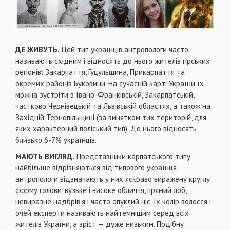
ДЕ ЖИВУТЬ.
Цей тип українців антропологи часто
називають східним і відносять до нього жителів гірських
регіонів: Закарпаття, Гуцульщина, Прикарпаття та
окремих районів Буковини. На сучасній карті України їх
можна зустріти в Івано-Франківській, Закарпатській,
частково Чернівецькій та Львівській областях, а також на
Західній Тернопільщині (за винятком тих територій, для
яких характерний поліський тип). До нього відносять
близько 6-7% українців.
МАЮТЬ ВИГЛЯД.
Представники карпатського типу
найбільше відрізняються від типового українця:
антропологи відзначають у них яскраво виражену круглу
форму голови, вузьке і високе обличчя, прямий лоб,
невиразне надбрів’я і часто опуклий ніс. Їх колір волосся і
очей експерти називають найтемнішим серед всіх
жителів України, а зріст — дуже низьким. Подібну