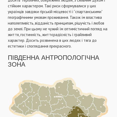
досить терплячих, обережних людей, з сильним духом і
стійким характером. Такі риси сформувалися у цих
українців завдяки гірській місцевості і “спартанськими”
географічними умовам проживання. Також їм властива
наполегливість, відданість принципам, рішучість і любов
до землі. При цьому не чужий їм оптимістичний погляд на
життя, гостинність, життєрадісність і грайливий
характер. Досить розвинена в цих людях і тяга до
естетики і споглядання прекрасного.
ПІВДЕННА АНТРОПОЛОГІЧНА
ЗОНА