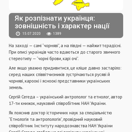
Як розпізнати українця:
зовнішність і характер нації
15.07.2020
1389
На заході — самі “чорняві”, а на півдні — найжиттєрадісні.
При описі українців часто вдаються до старого звичного
стереотипу — “чорні брови, карі очі”.
Але якщо уважно придивитися, це кліше давно застаріло:
серед наших співвітчизників зустрічаються русяві й
чорняві, кароокі і ясноокі представники українських
земель.
Сергій Сегеда – український антрополог та етнолог, автор
17-ти книжок, науковий співробітник НАН України.
Як пояснив доктор історичних наук за спеціальністю
“Етнологія та антропологія”, провідний науковий
співробітник Інституту народознавства НАН України