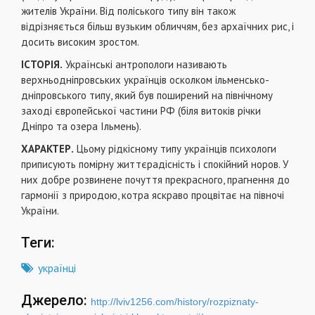
жителів України. Від поліського типу він також
відрізняється більш вузьким обличчям, без архаїчних рис, і
досить високим зростом.
ІСТОРІЯ.
Українські антропологи називають
верхньодніпровських українців осколком ільменсько-
дніпровського типу, який був поширений на північному
заході європейської частини РФ (біля витоків річки
Дніпро та озера Ільмень).
ХАРАКТЕР.
Цьому рідкісному типу українців психологи
приписують помірну життєрадісність і спокійний норов. У
них добре розвинене почуття прекрасного, прагнення до
гармонії з природою, котра яскраво процвітає на півночі
України.
Теги:
українці
Джерело:
http://lviv1256.com/history/rozpiznaty-