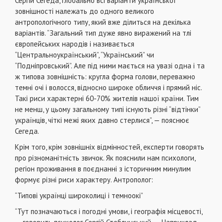
Сергій Сегеда, глобально всі варіанти української
зовнішності належать до одного великого
антропологічного типу, який вже ділиться на декілька
варіантів. “Загальний тип дуже явно виражений на тлі
європейських народів і називається
“Центральноукраїнський”, “Український” чи
“Подніпровський”. Але під ними мається на увазі одна і та
ж типова зовнішність: кругла форма голови, переважно
темні очі і волосся, відносно широке обличчя і прямий ніс.
Такі риси характерні 60-70% жителів нашої країни. Тим
не менш, у цьому загальному типі існують різні “відтінки”
українців, чіткі межі яких давно стерлися”, — пояснює
Сегеда.
Крім того, крім зовнішніх відмінностей, експерти говорять
про різноманітність звичок. Як пояснили нам психологи,
регіон проживання в поєднанні з історичним минулим
формує різні риси характеру. Антрополог:
“Типові українці широколиці і темноокі”
“Тут позначаються і погодні умови, і географія місцевості,