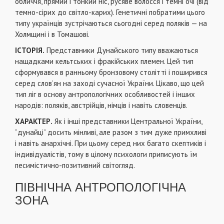
обличчя, прямий і тонкий ніс, русяве волосся і темні очі (від
темно-сірих до світло-карих). Генетичні побратими цього
типу українців зустрічаються сьогодні серед поляків — на
Холмщині і в Томашові.
ІСТОРІЯ.
Представники Дунайського типу вважаються
нащадками кельтських і фракійських племен. Цей тип
сформувався в ранньому бронзовому столітті і поширився
серед слов’ян на заході сучасної України. Цікаво, що цей
тип ліг в основу антропологічних особливостей і інших
народів: поляків, австрійців, німців і навіть словенців.
ХАРАКТЕР.
Як і інші представники Центральної України,
“дунайці” досить мінливі, але разом з тим дуже примхливі
і навіть анархічні. При цьому серед них багато скептиків і
індивідуалістів, тому в цілому психологи приписують їм
песимістично-позитивний світогляд.
ПІВНІЧНА АНТРОПОЛОГІЧНА
ЗОНА