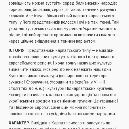
зовнішність можна зустріти серед балканських народів:
чорногорців, боснійців, сербів, а також північних румунів і
словаків. Але існує і більш світлий варіант карпатського
типу: у його представників волосся і очі не такі темні. Такі
українці зустрічаються в цьому регіоні України набагато
рідше, і чіткий ареал їх проживання визначити складно —
через щільне змішування з темним варіантом.
ІСТОРІЯ.
Представники карпатського типу — нащадки
давніх археологічних культур західного і центрального
європейського регіону. І хоча точну назву цих культур
визначити важко, імовірно до них належать нащадки
Куштановицької культури (поширеною на території
сучасної Словаччини, Угорщини та України у VI —III
століттях до н. е..) і культури Підкарпатських курганів.
Експерти називають карпатських українців “містком між
українським народом та етнічними групами Центральної
та Південної Європи”. Саме цим можна пояснити їх
зовнішню схожість з сусідніми балканськими народами.
ХАРАКТЕР.
Вихідців з Карпат психологи описують як