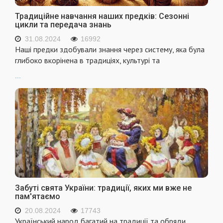
Традиційне навчання наших предків: Сезонні
цикли та передача знань
31.08.2024
16992
Наші предки здобували знання через систему, яка була
глибоко вкорінена в традиціях, культурі та
...
Забуті свята України: традиції, яких ми вже не
пам'ятаємо
20.08.2024
17743
Український народ багатий на традиції та обряди,