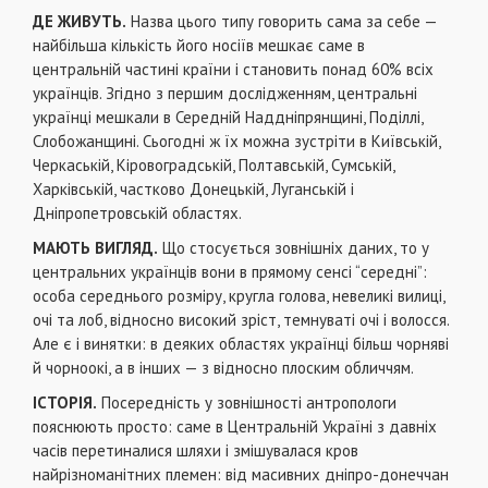
ДЕ ЖИВУТЬ.
Назва цього типу говорить сама за себе —
найбільша кількість його носіїв мешкає саме в
центральній частині країни і становить понад 60% всіх
українців. Згідно з першим дослідженням, центральні
українці мешкали в Середній Наддніпрянщині, Поділлі,
Слобожанщині. Сьогодні ж їх можна зустріти в Київській,
Черкаській, Кіровоградській, Полтавській, Сумській,
Харківській, частково Донецькій, Луганській і
Дніпропетровській областях.
МАЮТЬ ВИГЛЯД.
Що стосується зовнішніх даних, то у
центральних українців вони в прямому сенсі “середні”:
особа середнього розміру, кругла голова, невеликі вилиці,
очі та лоб, відносно високий зріст, темнуваті очі і волосся.
Але є і винятки: в деяких областях українці більш чорняві
й чорноокі, а в інших — з відносно плоским обличчям.
ІСТОРІЯ.
Посередність у зовнішності антропологи
пояснюють просто: саме в Центральній Україні з давніх
часів перетиналися шляхи і змішувалася кров
найрізноманітних племен: від масивних дніпро-донеччан