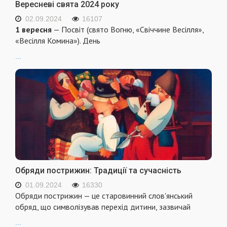
Вересневі свята 2024 року
02.09.2024
16107
1 вересня
— Посвіт (свято Вогню, «Свіччине Весілля»,
«Весілля Комина»). День
...
Обряди пострижин: Традиції та сучасність
01.09.2024
16330
Обряди пострижин — це старовинний слов'янський
обряд, що символізував перехід дитини, зазвичай
...