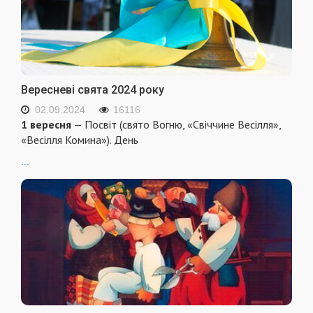
Вересневі свята 2024 року
02.09.2024
16116
1 вересня
— Посвіт (свято Вогню, «Свіччине Весілля»,
«Весілля Комина»). День
...