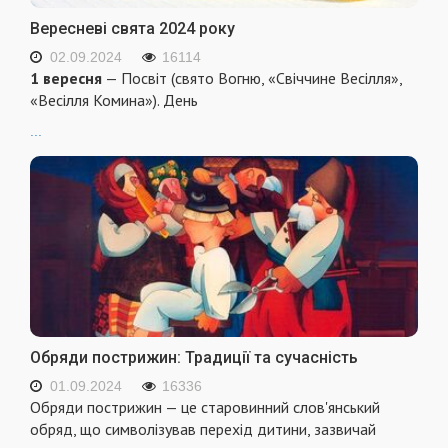
Вересневі свята 2024 року
02.09.2024
16114
1 вересня
— Посвіт (свято Вогню, «Свіччине Весілля»,
«Весілля Комина»). День
...
Обряди пострижин: Традиції та сучасність
01.09.2024
16336
Обряди пострижин — це старовинний слов'янський
обряд, що символізував перехід дитини, зазвичай