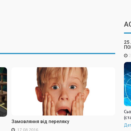
А
25
ПО
2
Сьо
(ст
Замовляння від переляку
Де
17.08.2016