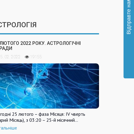
СТРОЛОГІЯ
 ЛЮТОГО 2022 РОКУ. АСТРОЛОГІЧНІ
РАДИ
5. 02. 2022
19155
годні 25 лютого – фаза Місяця: IV чверть
арий Місяць), з 03:20 – 25-й місячний…
тальніше