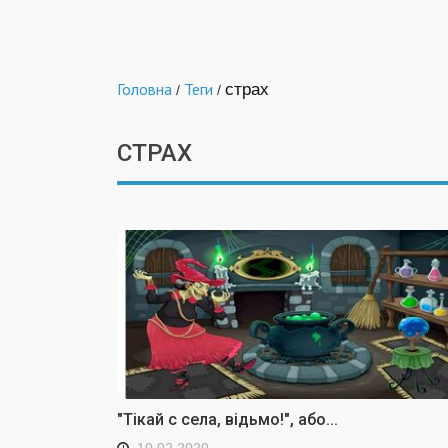
Головна
Теги
страх
/
/
СТРАХ
"Тікай с села, відьмо!", або...
10.02.2020