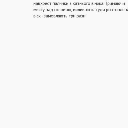
навхрест палички з хатнього віника. Тримаючи
миску над головою, виливають туди розтоплен
віск і замовляють три рази: