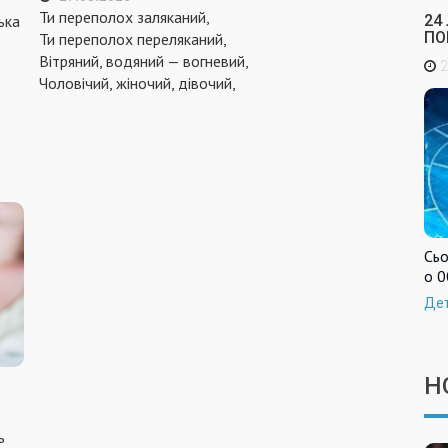
Ти переполох заляканий,
24
ька
ПО
Ти переполох переляканий,
Вітряний, водяний — вогневий,
2
Чоловічий, жіночий, дівочий,
Сьо
о 0
Де
Н
ь