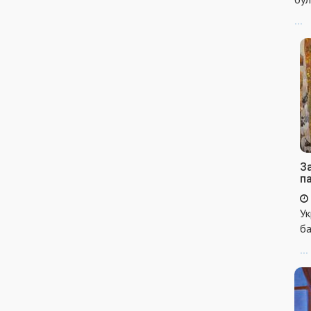
...
За
п
Ук
ба
...