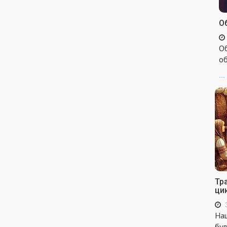
Об
Об
об
...
Тр
ци
Наш
бул