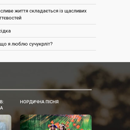
сливе життя складається із щасливих
ттєвостей
сідка
 що я люблю сучукрліт?
В:
НОРДИЧНА ПІСНЯ
НА