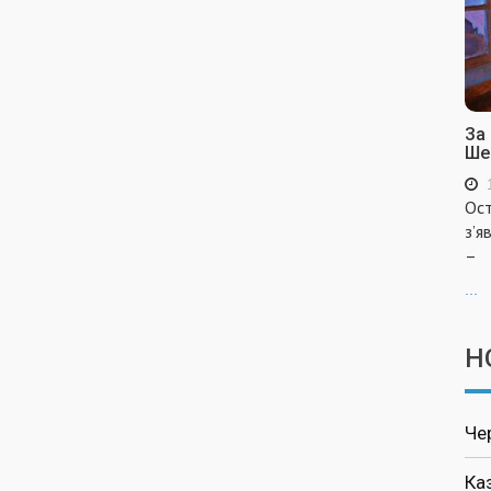
За
Ше
Ост
з’я
–
...
Н
Че
Ка