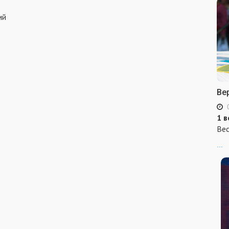
ий
Ве
1 в
Вес
...