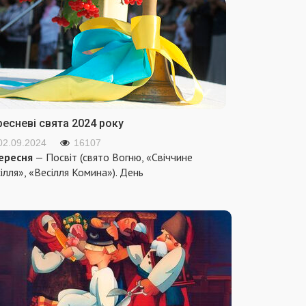
ресневі свята 2024 року
02.09.2024
16107
ересня
— Посвіт (свято Вогню, «Свіччине
ілля», «Весілля Комина»). День