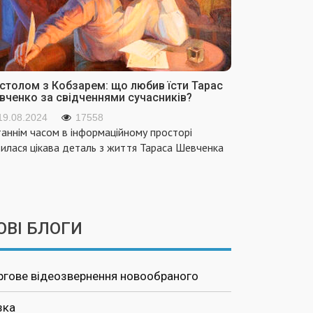
 столом з Кобзарем: що любив їсти Тарас
вченко за свідченнями сучасників?
19.08.2024
17558
аннім часом в інформаційному просторі
вилася цікава деталь з життя Тараса Шевченка
ОВІ БЛОГИ
ргове відеозвернення новообраного
зка