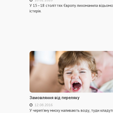
У 15–18 століттях Європу лихоманила відьомс
істерія.
Замовляння від переляку
12.08.2016
У череп'яну миску наливають воду, туди кладут