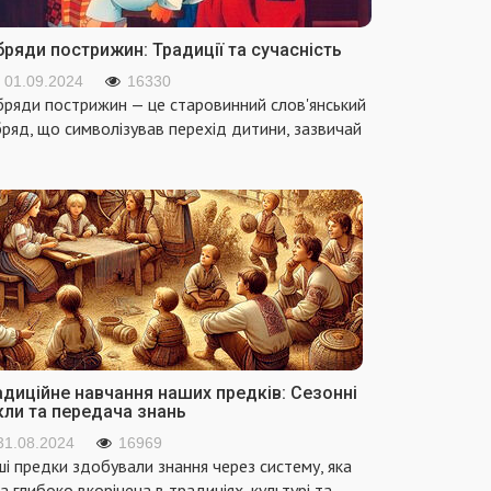
ряди пострижин: Традиції та сучасність
01.09.2024
16330
ряди пострижин — це старовинний слов'янський
ряд, що символізував перехід дитини, зазвичай
адиційне навчання наших предків: Сезонні
кли та передача знань
31.08.2024
16969
і предки здобували знання через систему, яка
а глибоко вкорінена в традиціях, культурі та