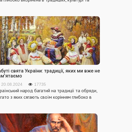
буті свята України: традиції, яких ми вже не
ам'ятаємо
20.08.2024
17735
раїнський народ багатий на традиції та обряди,
гато з яких сягають своїм корінням глибоко в