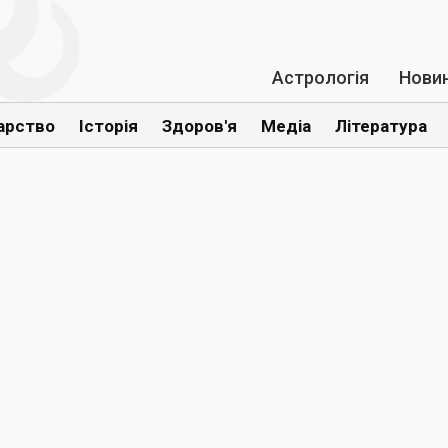
Астрологія
Нови
арство
Історія
Здоров'я
Медіа
Література