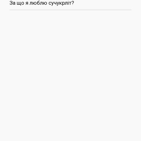
За що я люблю сучукрліт?