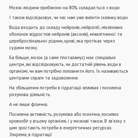
Мозок людини приблизно на 80% складається з води
І також відслідковує, чи час нам уже випити склянку води.
Вода входить до складу нейронів, нейроглії, мієлінових
оболонок відростків нейронів (аксонів), міжклітинної та
цереброспінальної рідини, крові, яка протікає через
судини мозку.
Ба більше, мозок (а саме гіпоталамус) має спеціальні
центри, які відслідковують, чи достатній рівень води в
організмі, чи вам потрібно поповнити його. Їх називаються
центрами спраги та задоволення.
На збільшення потреби в гідратації впливає і посилена
розумова діяльність
А не лише фізична.
Посилена активність, розумова або психічна, посилює
кровообіг у всьому організмі, і у мозкові також. В зв’язку з
цим зростають потреби в енергетичних ресурсах.
Зокрема, в гідратації