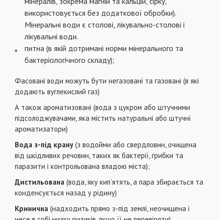
мінералів, зокрема магній та кальцій, сірку,
використовується без додаткової обробки).
Мінеральні води є столові, лікувально-столові і
лікувальні води.
питна (в якій дотримані норми мінерального та
бактеріологічного складу);
Фасовані води можуть бути негазовані та газовані (в які
додають вуглекислий газ)
А також ароматизовані (вода з цукром або штучними
підсолоджувачами, яка містить натуральні або штучні
ароматизатори)
Вода з-під крану
(з водойми або свердловин, очищена
від шкідливих речовин, таких як бактерії, грибки та
паразити і контрольована владою міста);
Дистильована
(вода, яку кип’ятять, а пара збирається та
конденсується назад у рідину)
Кринична
(надходить прямо з-під землі, неочищена і
несе в собі низку ризиків, якщо її не перевіряти).