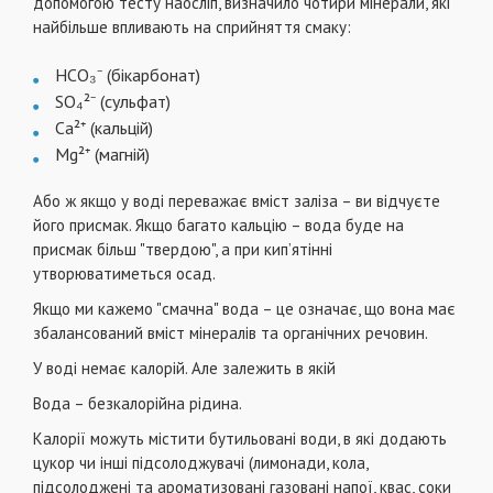
допомогою тесту наосліп, визначило чотири мінерали, які
найбільше впливають на сприйняття смаку:
HCO₃⁻ (бікарбонат)
SO₄²⁻ (сульфат)
Ca²⁺ (кальцій)
Mg²⁺ (магній)
Або ж якщо у воді переважає вміст заліза – ви відчуєте
його присмак. Якщо багато кальцію – вода буде на
присмак більш "твердою", а при кип’ятінні
утворюватиметься осад.
Якщо ми кажемо "смачна" вода – це означає, що вона має
збалансований вміст мінералів та органічних речовин.
У воді немає калорій. Але залежить в якій
Вода – безкалорійна рідина.
Калорії можуть містити бутильовані води, в які додають
цукор чи інші підсолоджувачі (лимонади, кола,
підсолоджені та ароматизовані газовані напої, квас, соки