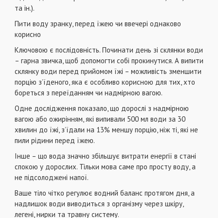
та ін.).
Пити воду зранку, перед їжею чи ввечері однаково
корисно
Ключовою є послідовність. Починати день зі склянки води
– гарна звичка, щоб допомогти собі прокинутися. А випити
склянку води перед прийомом їжі – можливість зменшити
порцію з’їденого, яка є особливо корисною для тих, хто
бореться з переїданням чи надмірною вагою.
Одне дослідження показало, що дорослі з надмірною
вагою або ожирінням, які випивали 500 мл води за 30
хвилин до їжі, з’їдали на 13% меншу порцію, ніж ті, які не
пили рідини перед їжею.
Інше – що вода значно збільшує витрати енергії в стані
спокою у дорослих. Тільки мова саме про просту воду, а
не підсолоджені напої.
Ваше тіло чітко регулює водний баланс протягом дня, а
надлишок води виводиться з організму через шкіру,
легені, нирки та травну систему.