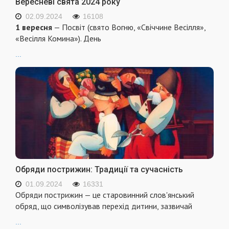
Вересневі свята 2024 року
02.09.2024
16108
1 вересня
— Посвіт (свято Вогню, «Свіччине Весілля»,
«Весілля Комина»). День
...
Обряди пострижин: Традиції та сучасність
01.09.2024
16331
Обряди пострижин — це старовинний слов'янський
обряд, що символізував перехід дитини, зазвичай
...