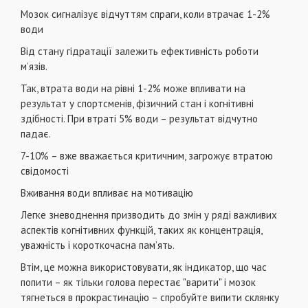
Мозок сигналізує відчуттям спраги, коли втрачає 1-2%
води
Від стану гідратації залежить ефективність роботи
м’язів.
Так, втрата води на рівні 1-2% може впливати на
результат у спортсменів, фізичний стан і когнітивні
здібності. При втраті 5% води – результат відчутно
падає.
7-10% – вже вважається критичним, загрожує втратою
свідомості
Вживання води впливає на мотивацію
Легке зневоднення призводить до змін у ряді важливих
аспектів когнітивних функцій, таких як концентрація,
уважність і короткочасна пам’ять.
Втім, це можна використовувати, як індикатор, що час
попити – як тільки голова перестає "варити" і мозок
тягнеться в прокрастинацію – спробуйте випити склянку