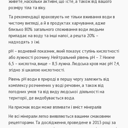
живете, наскільки активні, що їсте, а також від вашого
розміру тіла та віку.
Та рекомендації враховують не тільки вживання води в
чистому вигляді, а й в продуктах харчування, адже
близько 80% загального споживання води людьми
припадає на воду та інші напої, а решта 20% –
надходять з їжі.
pH – водневий показник, який показує ступінь кислотності
або лужності розчину. Нейтральний рівень рН – 7. Нижче
6,5 – кислотна, вище – 8,5 лужна. Людська кров має рН 7,4,
згідно зі шкалою кислотності.
Рівень рН води в природі в першу чергу залежить від
комплексу розчинених у воді речовин, а також від
погодних умов та від виду людської діяльності на
території, де видобувається вода.
На присмак води може впливати і вміст мінералів
Не всі мінерали легко виявляються вашими смаковими
рецепторами. Та дослідження, проведене в 2013 році за