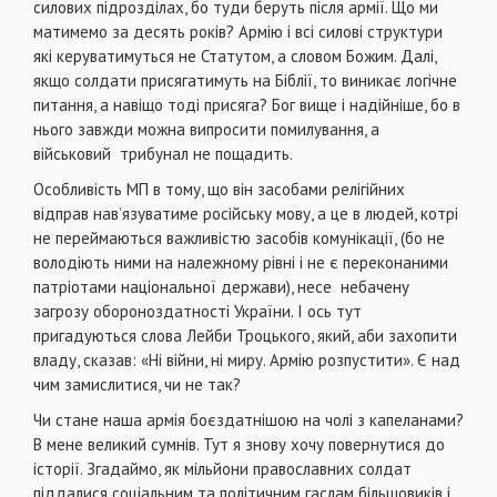
силових підрозділах, бо туди беруть після армії. Що ми
матимемо за десять років? Армію і всі силові структури
які керуватимуться не Статутом, а словом Божим. Далі,
якщо солдати присягатимуть на Біблії, то виникає логічне
питання, а навіщо тоді присяга? Бог вище і надійніше, бо в
нього завжди можна випросити помилування, а
військовий трибунал не пощадить.
Особливість МП в тому, що він засобами релігійних
відправ нав’язуватиме російську мову, а це в людей, котрі
не переймаються важливістю засобів комунікації, (бо не
володіють ними на належному рівні і не є переконаними
патріотами національної держави), несе небачену
загрозу обороноздатності України. І ось тут
пригадуються слова Лейби Троцького, який, аби захопити
владу, сказав: «Ні війни, ні миру. Армію розпустити». Є над
чим замислитися, чи не так?
Чи стане наша армія боєздатнішою на чолі з капеланами?
В мене великий сумнів. Тут я знову хочу повернутися до
історії. Згадаймо, як мільйони православних солдат
піддалися соціальним та політичним гаслам більшовиків і