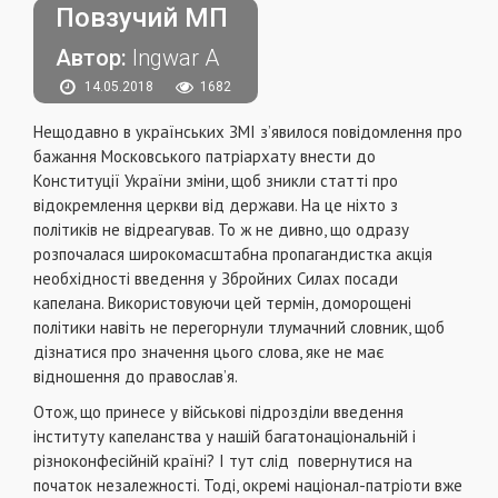
Повзучий МП
Автор:
Ingwar A
14.05.2018
1682
Нещодавно в українських ЗМІ з’явилося повідомлення про
бажання Московського патріархату внести до
Конституції України зміни, щоб зникли статті про
відокремлення церкви від держави. На це ніхто з
політиків не відреагував. То ж не дивно, що одразу
розпочалася широкомасштабна пропагандистка акція
необхідності введення у Збройних Силах посади
капелана. Використовуючи цей термін, доморощені
політики навіть не перегорнули тлумачний словник, щоб
дізнатися про значення цього слова, яке не має
відношення до православ’я.
Отож, що принесе у військові підрозділи введення
інституту капеланства у нашій багатонаціональній і
різноконфесійній країні? І тут слід повернутися на
початок незалежності. Тоді, окремі націонал-патріоти вже