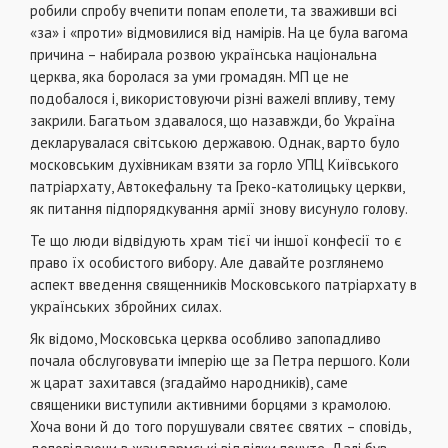
робили спробу вчепити попам еполети, та зваживши всі
«за» і «проти» відмовилися від намірів. На це була вагома
причина – набирала розвою українська національна
церква, яка боролася за уми громадян. МП це не
подобалося і, використовуючи різні важелі впливу, тему
закрили. Багатьом здавалося, що назавжди, бо Україна
декларувалася світською державою. Однак, варто було
московським духівникам взяти за горло УПЦ Київського
патріархату, Автокефальну та Греко-католицьку церкви,
як питання підпорядкування армії знову висунуло голову.
Те що люди відвідують храм тієї чи іншої конфесії то є
право їх особистого вибору. Але давайте розглянемо
аспект введення священників Московського патріархату в
українських збройних силах.
Як відомо, Московська церква особливо запопадливо
почала обслуговувати імперію ще за Петра першого. Коли
ж царат захитався (згадаймо народників), саме
священики виступили активними борцями з крамолою.
Хоча вони й до того порушували святеє святих – сповідь,