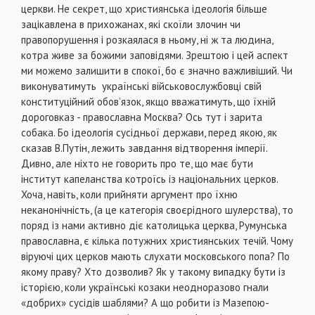
церкви. Не секрет, що християнська ідеологія більше
зацікавлена в прихожанах, які скоїли злочин чи
правопорушення і розкаялася в ньому, ні ж та людина,
котра живе за божими заповідями. Зрештою і цей аспект
ми можемо залишити в спокої, бо є значно важливіший. Чи
виконуватимуть українські військовослужбовці свій
конституційний обов’язок, якщо вважатимуть, що їхній
дороговказ - православна Москва? Ось тут і зарита
собака. Бо ідеологія сусідньої держави, перед якою, як
сказав В.Путін, лежить завдання відтворення імперії.
Дивно, але ніхто не говорить про те, що має бути
інститут капеланства котроїсь із національних церков.
Хоча, навіть, коли прийняти аргумент про їхню
неканонічність, (а це категорія своєрідного шулерства), то
поряд із нами активно діє католицька церква, Румунська
православна, є кілька потужних християнських течій. Чому
віруючі цих церков мають слухати московського попа? По
якому праву? Хто дозволив? Як у такому випадку бути із
історією, коли українські козаки неодноразово гнали
«добрих» сусідів шаблями? А що робити із Мазепою-