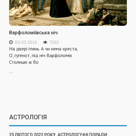
Варфоломіївська ніч
03.03.2016
7632
На двері глянь. А чи нема хреста,
О, гугенот, під ніч Варфоломія.
Столицю ж бо
...
АСТРОЛОГІЯ
25 ЛЮТОГО 2022 РОКУ. АСТРОЛОГІЧНІ ПОРАДИ