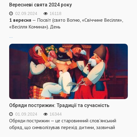
Вересневі свята 2024 року
02.09.2024
16118
1 вересня
— Посвіт (свято Вогню, «Свіччине Весілля»,
«Весілля Комина»). День
...
Обряди пострижин: Традиції та сучасність
01.09.2024
16344
Обряди пострижин — це старовинний слов'янський
обряд, що символізував перехід дитини, зазвичай
...