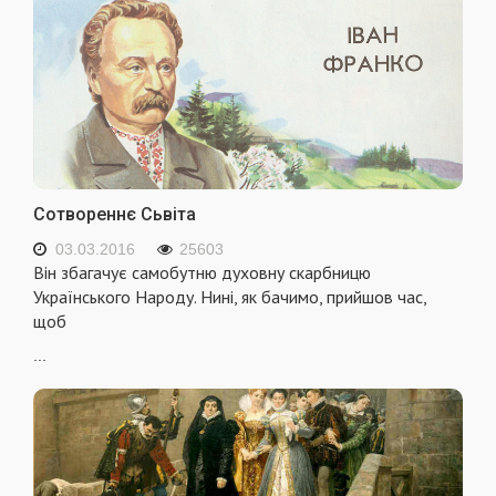
Сотвореннє Сьвіта
03.03.2016
25603
Він збагачує самобутню духовну скарбницю
Українського Народу. Нині, як бачимо, прийшов час,
щоб
...