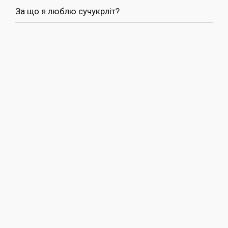
За що я люблю сучукрліт?