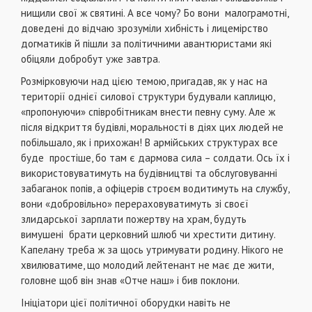
нищили свої ж святині. А все чому? Бо вони малограмотні,
доведені до відчаю зрозуміли хибність і лицемірство
догматиків й пішли за політичними авантюристами які
обіцяли добробут уже завтра.
Розмірковуючи над цією темою, пригадав, як у нас на
території однієї силової структури будували каплицю,
«пропонуючи» співробітникам внести певну суму. Але ж
після відкриття будівлі, моральності в діях цих людей не
побільшало, як і прихожан! В армійських структурах все
буде простіше, бо там є дармова сила – солдати. Ось їх і
використовуватимуть на будівництві та обслуговуванні
забаганок попів, а офіцерів строєм водитимуть на службу,
вони «добровільно» перераховуватимуть зі своєї
злидарської зарплати пожертву на храм, будуть
вимушені брати церковний шлюб чи хрестити дитину.
Капелану треба ж за щось утримувати родину. Нікого не
хвилюватиме, що молодий лейтенант не має де жити,
головне щоб він знав «Отче наш» і бив поклони.
Ініціатори цієї політичної оборудки навіть не