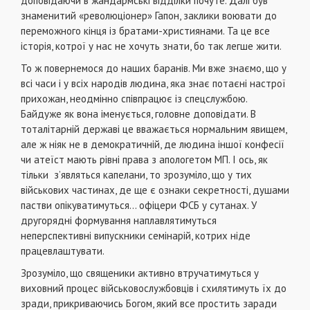
доповідаючи в жандармські відділки почуте. Далі був
знаменитий «революціонер» Гапон, заклики воювати до
переможного кінця із братами-християнами. Та це все
історія, котрої у нас не хочуть знати, бо так легше жити.
То ж повернемося до наших баранів. Ми вже знаємо, що у
всі часи і у всіх народів людина, яка знає потаєні настрої
прихожан, неодмінно співпрацює із спецслужбою.
Байдуже як вона іменується, головне доповідати. В
тоталітарній державі це вважається нормальним явищем,
але ж ніяк не в демократичній, де людина іншої конфесії
чи атеїст мають рівні права з апологетом МП. І ось, як
тільки з’являться капелани, то зрозуміло, що у тих
військових частинах, де ще є ознаки секретності, душами
пастви опікуватимуться… офіцери ФСБ у сутанах. У
другорядні формування наплавлятимуться
неперспективні випускники семінарій, котрих ніде
працевлаштувати.
Зрозуміло, що священики активно втручатимуться у
виховний процес військовослужбовців і схилятимуть їх до
зради, прикриваючись Богом, який все простить заради