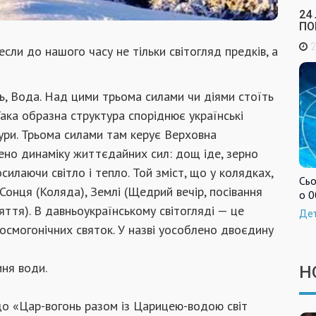
24
ПО
2
если до нашого часу не тiльки свiтогляд предкiв, а
ь, Вода. Над цими трьома силами чи дiями стоїть
ака образна структура спорiднює українськi
тури. Трьома силами там керує Верховна
рено динамiку життєдайних сил: дощ iде, зерно
силаючи свiтло i тепло. Той змiст, що у колядках,
Сьо
 Сонця (Коляда), Землi (Щедрий вечiр, посiвання
о 0
ття). В давньоукраїнському свiтоглядi — це
Де
 космогонiчних святок. У назвi уособлено двоєдину
иня води.
Н
що «Цар-вогонь разом iз Царицею-водою свiт