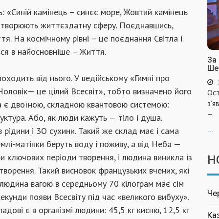
ь: «Синiй камiнець – синєє море, Жовтий камiнець
iдтворюють життєздатну сферу. Поєднавшись,
тя. На космiчному рiвнi – це поєднання Свiтла i
ься в найосновнiше – Життя.
За
Ше
ходить вiд нього. У ведiйському «Гимнi про
Чоловiк— це цiлий Всесвiт», тобто визначено його
Ост
з’я
 є двоїною, складною квантовою системою:
–
уктура. Або, як люди кажуть — тiло i душа.
в рiдини i 3О сухини. Такий же склад має i сама
...
емлi-матiнки беруть воду i поживу, а вiд Неба —
три ключових перiоди творення, i людина виникла iз
Н
творення. Такий висновок французьких вчених, якi
, людина вагою в середньому 70 кiлограм має сiм
Че
секунди появи Всесвiту пiд час «великого вибуху».
адовi є в органiзмi людини: 45,5 кг кисню, 12,5 кг
Ка