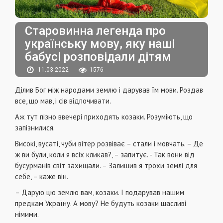
Старовинна легенда про
українську мову, яку наші
бабусі розповідали дітям
11.03.2022
1576
Ділив Бог між народами землю і дарував їм мови. Роздав
все, що мав, і сів відпочивати.
Аж тут пізно ввечері приходять козаки. Розуміють, що
запізнилися.
Високі, вусаті, чуби вітер розвіває – стали і мовчать. – Де
ж ви були, коли я всіх кликав?, – запитує. - Так вони від
бусурманів світ захищали. – Залишив я трохи землі для
себе, – каже він.
– Дарую цю землю вам, козаки. І подарував нашим
предкам Україну. А мову? Не будуть козаки щасливі
німими.