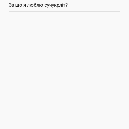
За що я люблю сучукрліт?