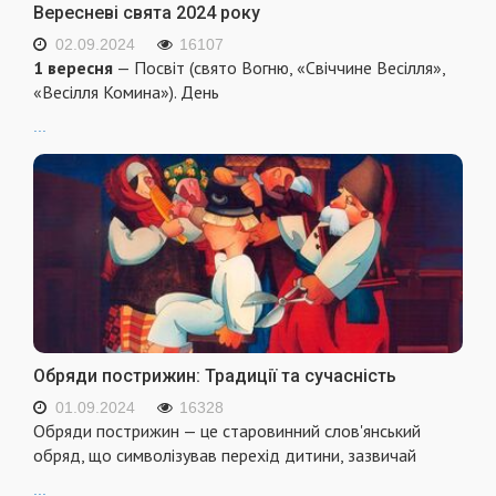
Вересневі свята 2024 року
02.09.2024
16107
1 вересня
— Посвіт (свято Вогню, «Свіччине Весілля»,
«Весілля Комина»). День
...
Обряди пострижин: Традиції та сучасність
01.09.2024
16328
Обряди пострижин — це старовинний слов'янський
обряд, що символізував перехід дитини, зазвичай
...