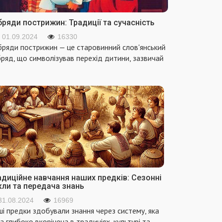
ряди пострижин: Традиції та сучасність
01.09.2024
16330
ряди пострижин — це старовинний слов'янський
ряд, що символізував перехід дитини, зазвичай
адиційне навчання наших предків: Сезонні
кли та передача знань
31.08.2024
16969
і предки здобували знання через систему, яка
а глибоко вкорінена в традиціях, культурі та