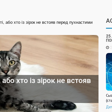
А
і, або хто із зірок не встояв перед пухнастими
25
ПО
2
або хто із зірок не встояв
Сьо
(ст
Де