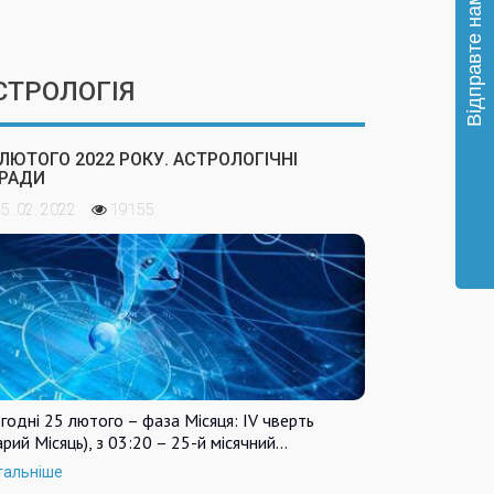
СТРОЛОГІЯ
 ЛЮТОГО 2022 РОКУ. АСТРОЛОГІЧНІ
РАДИ
5. 02. 2022
19155
годні 25 лютого – фаза Місяця: IV чверть
арий Місяць), з 03:20 – 25-й місячний…
тальніше