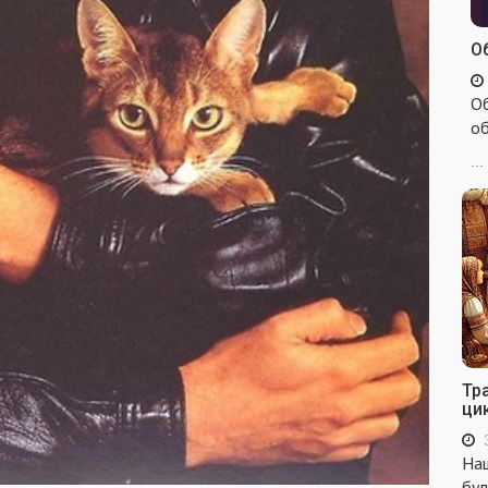
Об
Об
об
...
Тр
ци
Наш
бул