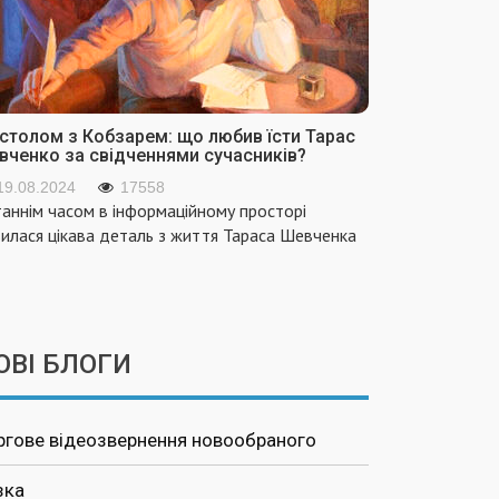
 столом з Кобзарем: що любив їсти Тарас
вченко за свідченнями сучасників?
19.08.2024
17558
аннім часом в інформаційному просторі
вилася цікава деталь з життя Тараса Шевченка
ОВІ БЛОГИ
ргове відеозвернення новообраного
зка