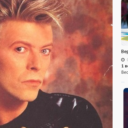
Ве
1 в
Вес
...