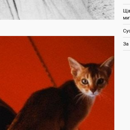
Ща
ми
Су
За