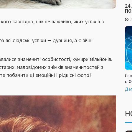
24
ПО
2
ого завгодно, і їм не важливо, яких успіхів в
 всі людські успіхи — дурниця, а є вічні
алися знамениті особистості, кумири мільйонів.
старих, маловідомих знімків знаменитостей з
е побачити ці емоційні і рідкісні фото!
Сьо
о 0
Де
Н