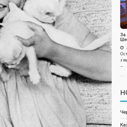
За
Ше
Ост
з’я
–
...
Н
Че
Ка