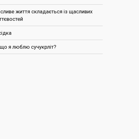
сливе життя складається із щасливих
ттєвостей
сідка
 що я люблю сучукрліт?