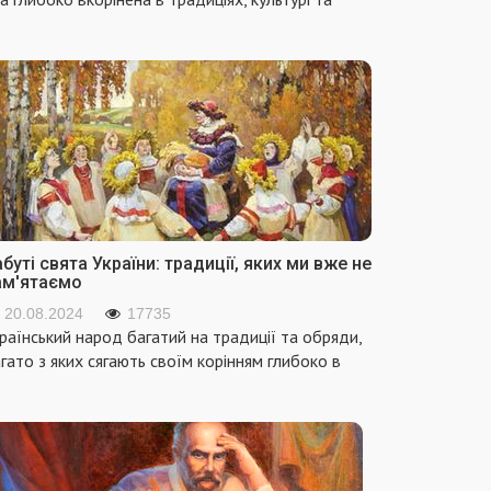
буті свята України: традиції, яких ми вже не
ам'ятаємо
20.08.2024
17735
раїнський народ багатий на традиції та обряди,
гато з яких сягають своїм корінням глибоко в