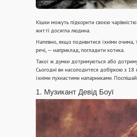
Кішки можуть підкорити своєю чарівністю к
житті досягла людина.
Напевно, якщо подивитися їхніми очима, то
речі, — наприклад, погладити котика.
Такої ж думки дотримуються або дотримув
Сьогодні ви насолодитеся добіркою з 18 
їхніми пухнастими напарниками. Поспішайт
1. Музикант Девід Боуї