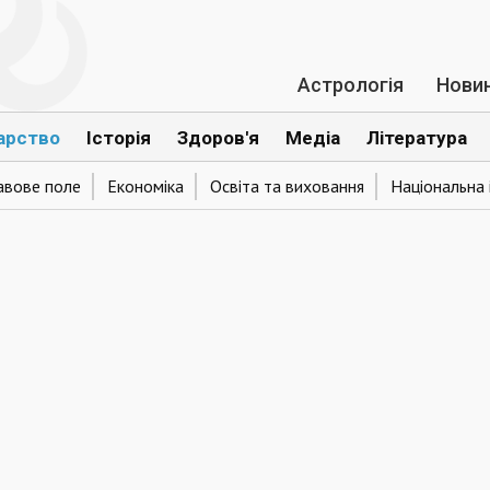
Астрологія
Нови
арство
Історія
Здоров'я
Медіа
Література
авове поле
Економіка
Освіта та виховання
Національна 