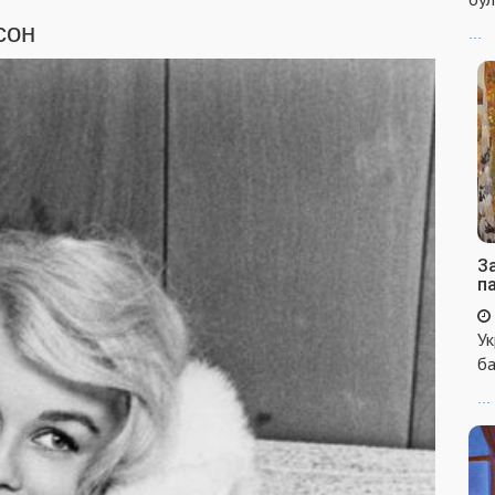
сон
...
За
п
Ук
ба
...