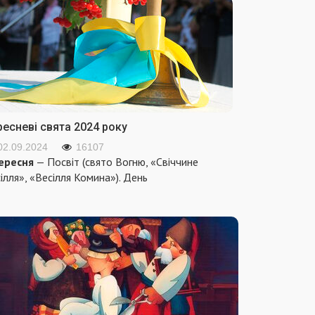
ресневі свята 2024 року
02.09.2024
16107
ересня
— Посвіт (свято Вогню, «Свіччине
ілля», «Весілля Комина»). День