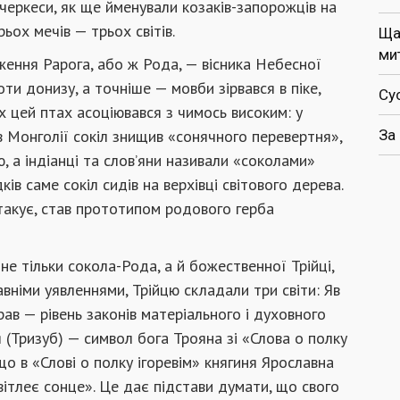
 черкеси, як ще йменували козаків-запорожців на
ьох мечів — трьох світів.
Ща
ми
ення Рарога, або ж Рода, — вісника Небесної
оти донизу, а точніше — мовби зірвався в піке,
Су
ях цей птах асоціювався з чимось високим: у
в Монголії сокіл знищив «сонячного перевертня»,
За
, а індіанці та слов’яни називали «соколами»
ів саме сокіл сидів на верхівці світового дерева.
атакує, став прототипом родового герба
не тільки сокола-Рода, а й божественної Трійці,
вніми уявленнями, Трійцю складали три світи: Яв
ав — рівень законів матеріального і духовного
я (Тризуб) — символ бога Трояна зі «Слова о полку
 що в «Слові о полку ігоревім» княгиня Ярославна
світлеє сонце». Це дає підстави думати, що свого