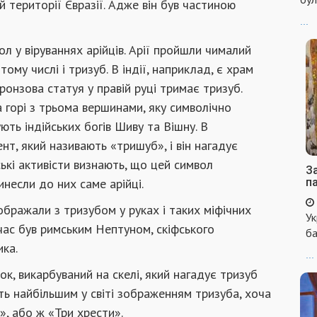
 території Євразії. Адже він був частиною
...
л у віруваннях арійців. Арії пройшли чималий
ому числі і тризуб. В індії, наприклад, є храм
ронзова статуя у правій руці тримає тризуб.
 горі з трьома вершинами, яку символічно
ть індійських богів Шиву та Вішну. В
ент, який називають «тришуб», і він нагадує
ські активісти визнають, що цей символ
За
инесли до них саме арійці.
п
ображали з тризубом у руках і таких міфічних
Ук
час був римським Нептуном, скіфського
ба
ика.
...
, викарбуваний на скелі, який нагадує тризуб
ють найбільшим у світі зображенням тризуба, хоча
», або ж «Три хрести».