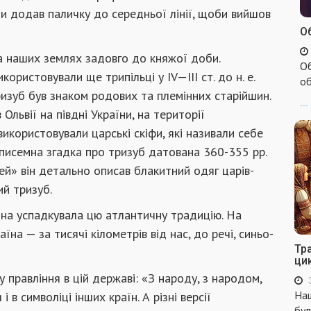
ли додав паличку до середньої лінії, щоби вийшов
Об
а наших землях задовго до княжої доби.
Об
користовували ще трипільці у IV—III ст. до н. е.
об
ризуб був знаком родових та племінних старійшин.
...
Ольвії на півдні України, на території
икористовували царські скіфи, які називали себе
 писемна згадка про тризуб датована 360-355 рр.
імей» він детально описав блакитний одяг царів-
ий тризуб.
їна успадкувала цю атлантичну традицію. На
на — за тисячі кілометрів від нас, до речі, синьо-
Тр
ци
правління в цій державі: «З народу, з народом,
Наш
 в символіці інших країн. А різні версії
бул