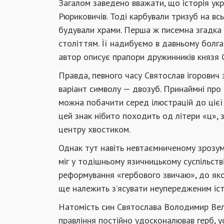
Загалом заведено вважати, що історія ук
Рюриковичів. Тоді карбували тризуб на всь
будували храми. Перша ж писемна згадка 
століттям. Її надибуємо в давньому болга
автор описує прапори дружинників князя 
Правда, певного часу Святослав ігорович 
варіант символу — двозуб. Принаймні про 
можна побачити серед ілюстрацій до цієї 
цей знак нібито походить од літери «ц», 
центру хвостиком.
Однак тут навіть невтаємниченому зрозумі
міг у тодішньому язичницькому суспільст
реформування «гербового звичаю», до яког
ще належить з’ясувати неупередженим іс
Натомість син Святослава Володимир Вели
правління постійно удосконалював герб, 