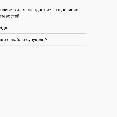
сливе життя складається із щасливих
ттєвостей
сідка
 що я люблю сучукрліт?