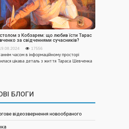
 столом з Кобзарем: що любив їсти Тарас
вченко за свідченнями сучасників?
19.08.2024
17556
аннім часом в інформаційному просторі
вилася цікава деталь з життя Тараса Шевченка
ОВІ БЛОГИ
ргове відеозвернення новообраного
зка