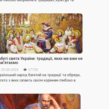
буті свята України: традиції, яких ми вже не
ам'ятаємо
20.08.2024
17730
раїнський народ багатий на традиції та обряди,
гато з яких сягають своїм корінням глибоко в