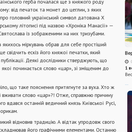
раїнського герба почалася ще з княжого роду
ому: від печаток та монет до цеглин, з яких
про головний український символ датована X
рському літописі під назвою «Хроніка Манасії» —
Святослава із зображеними на них тризубами.
з якихось міркувань обрав для себе простіший
це свідчить ескіз його княжої печатки, який
Ве
публікації. Деякі дослідники стверджують, що
з якої починається слово «цар», зі зміщеним до
1 в
Вес
...
ло, що таке пояснення притягнуте за вуха. Хто ж
ві вживати слово «цар»?! Отже, справжню причину
о вдався останній ведичний князь Київської Русі,
торикам.
кий відновив традицію. А відтак упродовж свого
ускладнював його графічними елементами. Останню