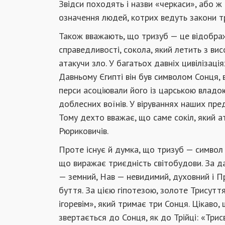
Звідси походять і назви «черкаси», або ж
означення людей, котрих ведуть закони тр
Також вважають, що тризуб — це відображ
справедливості, сокола, який летить з вис
атакучи зло. У багатьох давніх цивілізаці
Давньому Єгипті він був символом Сонця, 
перси асоціювали його із царською владою
доблесних воїнів. У віруваннях наших предк
Тому дехто вважає, що саме сокіл, який 
Рюриковичів.
Проте існує й думка, що тризуб — символ 
що виражає триєдність світобудови. За да
— земний, Нав — невидимий, духовний і Пр
буття. За цією гіпотезою, золоте Трисутт
ігоревім», який тримає три Сонця. Цікаво,
звертається до Сонця, як до Трійці: «Три