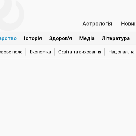
Астрологія
Нови
арство
Історія
Здоров'я
Медіа
Література
авове поле
Економіка
Освіта та виховання
Національна 