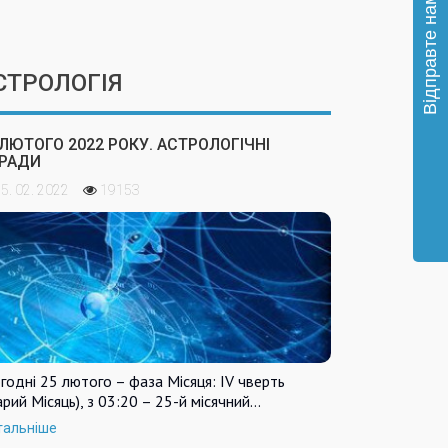
СТРОЛОГІЯ
 ЛЮТОГО 2022 РОКУ. АСТРОЛОГІЧНІ
РАДИ
5. 02. 2022
19153
годні 25 лютого – фаза Місяця: IV чверть
арий Місяць), з 03:20 – 25-й місячний…
тальніше