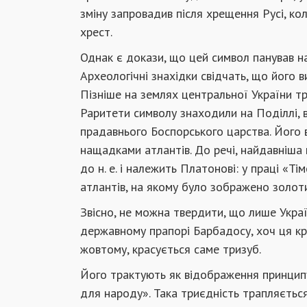
зміну запровадив після хрещення Русі, ко
хрест.
Однак є докази, що цей символ панував н
Археологічні знахідки свідчать, що його ви
Пізніше на землях центральної України т
Раритети символу знаходили на Поділлі, в 
прадавнього Боспорського царства. Його в
нащадками атлантів. До речі, найдавніша
до н. е. і належить Платонові: у праці «Т
атлантів, на якому було зображено золот
Звісно, не можна твердити, що лише Укра
державному прапорі Барбадосу, хоч ця краї
жовтому, красується саме тризуб.
Його трактують як відображення принципу 
для народу». Така триєдність трапляється і