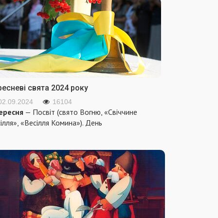
ресневі свята 2024 року
02.09.2024
16104
ересня
— Посвіт (свято Вогню, «Свіччине
ілля», «Весілля Комина»). День