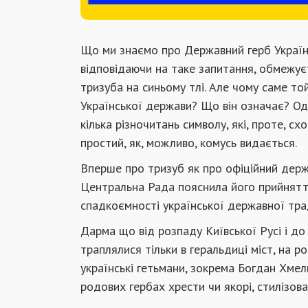
Що ми знаємо про Державний герб України?
відповідаючи на таке запитання, обмежує
тризуба на синьому тлі. Але чому саме то
Української держави? Що він означає? Одн
кілька різночитань символу, які, проте, с
простий, як, можливо, комусь видається.
Вперше про тризуб як про офіційний держ
Центральна Рада пояснила його прийняття
спадкоємності української державної тра
Дарма що від розпаду Київської Русі і до
траплялися тільки в геральдиці міст, на р
українські гетьмани, зокрема Богдан Хмел
родових гербах хрести чи якорі, стилізова