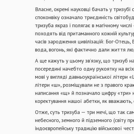
Власне, окремі науковці бачать у тризубі
споконвіку означало триєдиність світобу
тризуба якраз і полягає в магічному числі 
походять від притаманного кожній культу
часів зародження цивілізацій: Бог-Отець, Б
вода, вогонь, які фактично дали життя люд
А ще кажуть у цьому зв’язку, що тризуб на
посередині начебто одну рукоятку на всіх.
мові у вигляді давньоукраїнської літери «Щ
літери «ш», розміщували не з правого краю,
написання «щ» й позначало цифру «три» на
коректування нашої абетки, як вважають,
Отже, суть тризуба — три мечі, що так са
небесного, земного й підземного (світу пр
індоєвропейську традицію військової честі