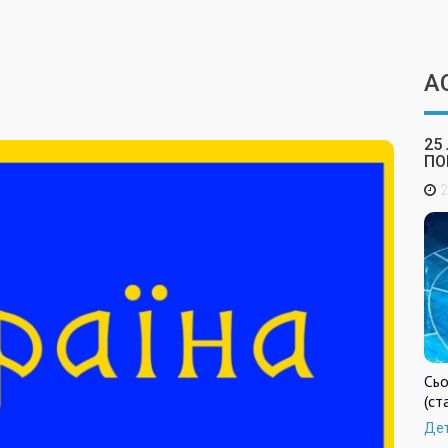
А
25
ПО
2
Сьо
(ст
Де