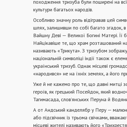
походження тризуба були поширені на всій
культури багатьох народів.
Особливо значну роль відігравав цей симво
шлях, залишивши по собі багато згадок, в т
Вайшну Деві — Великої Богині Матері. Її б
Найцікавіше те, що храм розташований на
називають «Трикута». З тризубом зображую
національній символіці індії також є елем
український тризуб. Однак місцеві громад
«народився» не на їхніх землях, а його пр
Уже й не кажемо про те, що давні митці з
героїв, як грецький Посейдон, який водно
Тагимасада, слов’янських Перуна й Водян
А от Андський канделябр у Перу — малюнок
або підсвічник із трьома свічками, вважа
місцеві жителі називають його «Трихрестя