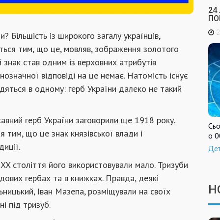
24
ПО
2
 Більшість із широкого загалу українців,
ться тим, що це, мовляв, зображення золотого
й знак став одним із верховних атрибутів
означної відповіді на це немає. Натомість існує
ходяться в одному: герб України далеко не такий
авний герб України заговорили ще 1918 року.
Сьо
 тим, що це знак князівської влади і
о 0
диції.
Де
 XX століття його використовували мало. Тризуби
одових гербах та в книжках. Правда, деякі
Н
ьницький, Іван Мазепа, розміщували на своїх
ні під тризуб.