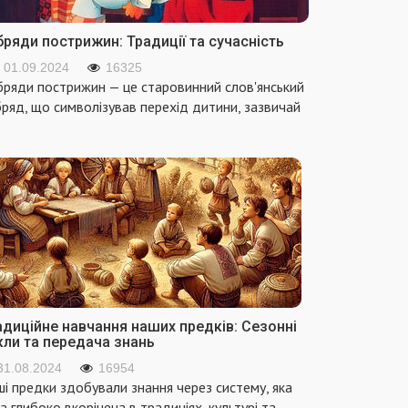
ряди пострижин: Традиції та сучасність
01.09.2024
16325
ряди пострижин — це старовинний слов'янський
ряд, що символізував перехід дитини, зазвичай
адиційне навчання наших предків: Сезонні
кли та передача знань
31.08.2024
16954
і предки здобували знання через систему, яка
а глибоко вкорінена в традиціях, культурі та