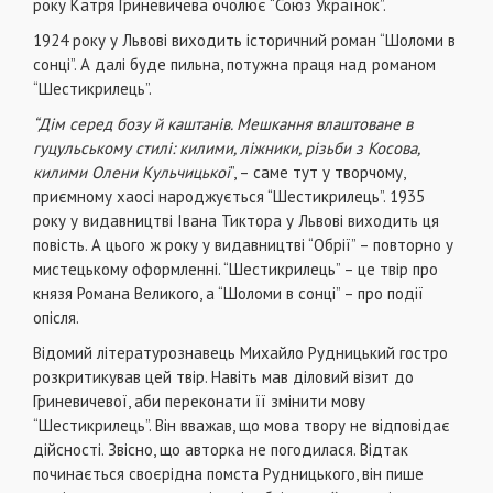
року Катря Гриневичева очолює “Союз Українок”.
1924 року у Львові виходить історичний роман “Шоломи в
сонці”. А далі буде пильна, потужна праця над романом
“Шестикрилець”.
“Дім серед бозу й каштанів. Мешкання влаштоване в
гуцульському стилі: килими, ліжники, різьби з Косова,
килими Олени Кульчицької
”, – саме тут у творчому,
приємному хаосі народжується “Шестикрилець”. 1935
року у видавництві Івана Тиктора у Львові виходить ця
повість. А цього ж року у видавництві “Обрії” – повторно у
мистецькому оформленні. “Шестикрилець” – це твір про
князя Романа Великого, а “Шоломи в сонці” – про події
опісля.
Відомий літературознавець Михайло Рудницький гостро
розкритикував цей твір. Навіть мав діловий візит до
Гриневичевої, аби переконати її змінити мову
“Шестикрилець”. Він вважав, що мова твору не відповідає
дійсності. Звісно, що авторка не погодилася. Відтак
починається своєрідна помста Рудницького, він пише