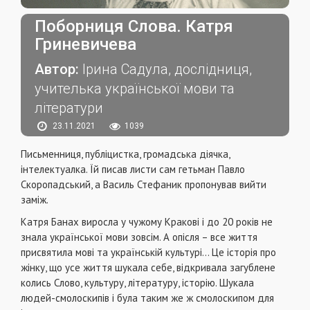
Поборниця Слова. Катря
Гриневичева
Автор:
Ірина Садула, дослідниця,
учителька української мови та
літератури
23.11.2021
1039
Письменниця, публіцистка, громадська діячка,
інтелектуалка. Їй писав листи сам гетьман Павло
Скоропадський, а Василь Стефаник пропонував вийти
заміж.
Катря Банах виросла у чужому Кракові і до 20 років не
знала української мови зовсім. А опісля – все життя
присвятила мові та українській культурі… Це історія про
жінку, що усе життя шукала себе, відкривала загублене
колись Слово, культуру, літературу, історію. Шукала
людей-смолоскипів і була таким же ж смолоскипом для