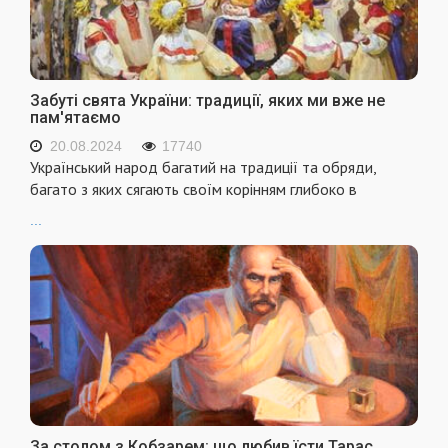
Забуті свята України: традиції, яких ми вже не
пам'ятаємо
20.08.2024
17740
Український народ багатий на традиції та обряди,
багато з яких сягають своїм корінням глибоко в
...
За столом з Кобзарем: що любив їсти Тарас