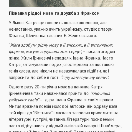
Пізнання рідної мови та дружба з Франком
У Львові Катря ще говорить польською мовою, але
ненастанно, уважно вчить українську, студіює твори
Франка, Шевченка, словник Є. Желехівського.
“
Жага здобути рідну мову в її високих, в її витончених
формах, жагуче ворушила моє серце”,
– писала згодом
жінка. Жили Гриневичі неподалік Івана Франка. Часто
Катря, затамувавши подих, спостерігала за поставою
генія слова, але ніколи не наважувалася підійти, як і
запросити до себе в гості
“сіру категоричну велич”.
Одного разу 20-ти річна молода панянка Катря
Гриневичева таки наважилася прийти до
“ключника
райських садів”
–
д-ра Івана Франка зі своїм віршем.
Митця вразила поезія молодої авторки, він одразу взяв
той вірш до “Вістника” і ласкаво запросив приходити на
літературні зустрічі, читання. Літературні посиденьки
часто відбувалися у відомій львівській каварні Шнайдера,