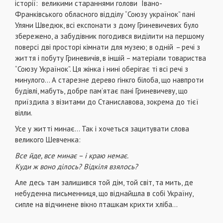
історії: великими стараннями голови Івано-
Франківського обласного відділу “Союзу українок” пані
Уляни Шведюк, всі експонати з дому Гриневичевих було
збережено, а забудівник погодився виділити на першому
поверсі дві просторі кімнати для музею; в одній
–
речі з
життя і побуту Гриневичів, в іншій – матеріали товариства
“Союзу Українок”. Ця жінка і нині оберігає ті всі речі з
минулого… А старезне дерево гінкго білоба, що навпроти
будівлі, мабуть, добре пам’ятає пані Гриневичеву, що
приїздила з візитами до Станиславова, зокрема до тієї
вілли.
Усе у житті минає… Так і хочеться зацитувати слова
великого Шевченка:
Все йде, все минає
– і краю немає.
Куди ж воно ділось? Відкіля взялось?
Але десь там залишився той дім, той світ, та мить, де
небуденна письменниця, що віднайшла в собі Україну,
сипле на відчинене вікно пташкам крихти хліба…