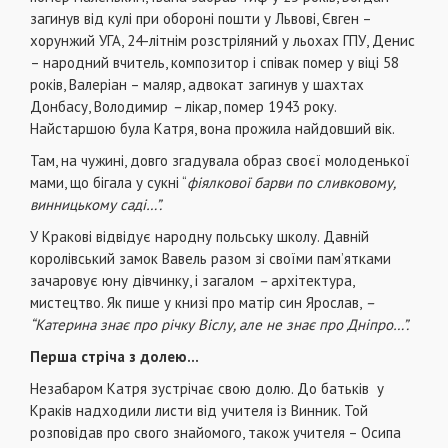
загинув від кулі при обороні пошти у Львові, Євген –
хорунжий УГА, 24-літнім розстріляний у льохах ГПУ, Денис
– народний вчитель, композитор і співак помер у віці 58
років, Валеріан – маляр, адвокат загинув у шахтах
Донбасу, Володимир
–
лікар, помер 1943 року.
Найстаршою була Катря, вона прожила найдовший вік.
Там, на чужині, довго згадувала образ своєї молоденької
мами, що бігала у сукні “
фіялкової барви по сливковому,
винницькому саді…”.
У Кракові відвідує народну польську школу. Давній
королівський замок Вавель разом зі своїми пам’ятками
зачаровує юну дівчинку, і загалом
–
архітектура,
мистецтво. Як пише у книзі про матір син Ярослав,
–
“Катерина знає про річку Віслу, але не знає про Дніпро…”.
Перша стріча з долею…
Незабаром Катря зустрічає свою долю. До батьків у
Краків надходили листи від учителя із Винник. Той
розповідав про свого знайомого, також учителя – Осипа