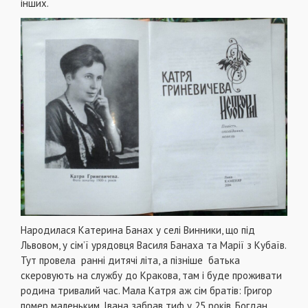
інших.
Народилася Катерина Банах у селі Винники, що під
Львовом, у сім’ї урядовця Василя Банаха та Марії з Кубаїв.
Тут провела ранні дитячі літа, а пізніше батька
скеровують на службу до Кракова, там і буде проживати
родина тривалий час. Мала Катря аж сім братів: Григор
помер маленьким, Івана забрав тиф у 25 років, Богдан