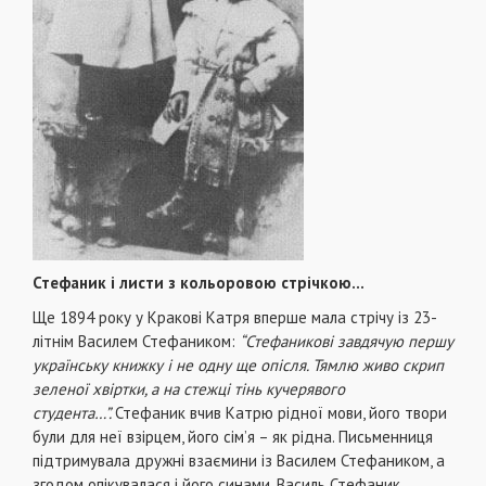
Стефаник і листи з кольоровою стрічкою…
Ще 1894 року у Кракові Катря вперше мала стрічу із 23-
літнім Василем Стефаником:
“Стефаникові завдячую першу
українську книжку і не одну ще опісля. Тямлю живо скрип
зеленої хвіртки, а на стежці тінь кучерявого
студента…”.
Стефаник вчив Катрю рідної мови, його твори
були для неї взірцем, його сім’я – як рідна. Письменниця
підтримувала дружні взаємини із Василем Стефаником, а
згодом опікувалася і його синами. Василь Стефаник,