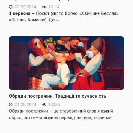
02.09.2024
16114
1 вересня
— Посвіт (свято Вогню, «Свіччине Весілля»,
«Весілля Комина»). День
...
Обряди пострижин: Традиції та сучасність
01.09.2024
16336
Обряди пострижин — це старовинний слов'янський
обряд, що символізував перехід дитини, зазвичай
...