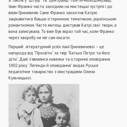
а також у “Штуці” та “Централці”. Поети-молодомузівці,
Іван Франко часто заходили на мистецькі зустрічі і до
вілли Гриневичів. Саме Франко заохотив Катрю
зацікавитися більше історичною тематикою, українським
романтизмом. Часто митець диктував Катрі свої твори, а
вона записувала. То вже був якраз той час, коли Франко
через хворобу не міг сам писати.
Перший літературний успіх пані Гриневичевої – це
нагорода від “Просвіти” за твір “Батько Петро та його
діти”. Далі з’являлися новелки та історичні оповідання.
1902 року “Легенди й оповідання” видає Руське
педагогічне товариство з ілюстраціями Олени
Кульчицької.