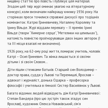
нищівну статтю про повість і публікує цей матеріал.
Згодом цей твір журі оминає увагою на літературному
конкурсі, коли визначали найкращу книжку 1936 року. На
сторінках преси точилися справжні дискусії про тодішніх
номінанток: Катрю Гриневичеву, Наталену Королеву та
Ірину Вільде. Журі віддали перевагу – ІІ премію Ірині
Вільде (твори “Химерне серце”, “Метелики на шпильках”),
натомість повністю проігнорувавши двох інших авторок (І
та ІІІ місця взагалі не визначено).
1926 року, на 62-ому році життя, помирає учитель, чоловік
Катрі – Осип Гриневич. Та жінка лишається зі своїми
дітьми і зі своїм Словом…
Діти пішли стежками батьків. Старший син Володимир –
доктор права, суддя у Львові та Перемишлі, Ярослав –
адвокат і журналіст, донька Одарка – професорка
філософії і учителька в гімназії Сестер Василіянок у Львові.
Багато відомих людей відвідують дім Катрі Гриневичевої:
Степан Бандера (про цю зустріч також згадує син
Ярослав), художник Олекса Новаківський, сім’я