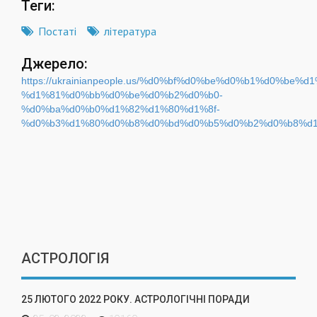
Теги:
Постаті
література
Джерело:
https://ukrainianpeople.us/%d0%bf%d0%be%d0%b1%d0%be
%d1%81%d0%bb%d0%be%d0%b2%d0%b0-
%d0%ba%d0%b0%d1%82%d1%80%d1%8f-
%d0%b3%d1%80%d0%b8%d0%bd%d0%b5%d0%b2%d0%b8%d1
АСТРОЛОГІЯ
25 ЛЮТОГО 2022 РОКУ. АСТРОЛОГІЧНІ ПОРАДИ