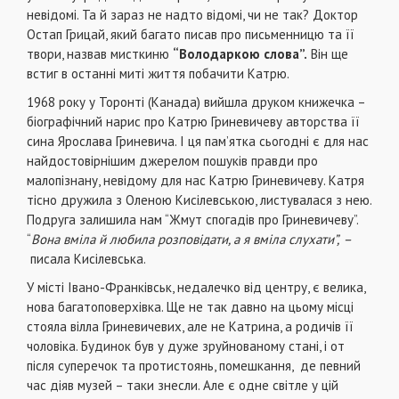
невідомі. Та й зараз не надто відомі, чи не так? Доктор
Остап Грицай, який багато писав про письменницю та її
твори, назвав мисткиню
“Володаркою слова”.
Він ще
встиг в останні миті життя побачити Катрю.
1968 року у Торонті (Канада) вийшла друком книжечка –
біографічний нарис про Катрю Гриневичеву авторства її
сина Ярослава Гриневича. І ця пам’ятка сьогодні є для нас
найдостовірнішим джерелом пошуків правди про
малопізнану, невідому для нас Катрю Гриневичеву. Катря
тісно дружила з Оленою Кисілевською, листувалася з нею.
Подруга залишила нам “Жмут спогадів про Гриневичеву”.
“
Вона вміла й любила розповідати, а я вміла слухати”,
–
писала Кисілевська.
У місті Івано-Франківськ, недалечко від центру, є велика,
нова багатоповерхівка. Ще не так давно на цьому місці
стояла вілла Гриневичевих, але не Катрина, а родичів її
чоловіка. Будинок був у дуже зруйнованому стані, і от
після суперечок та протистоянь, помешкання, де певний
час діяв музей – таки знесли. Але є одне світле у цій