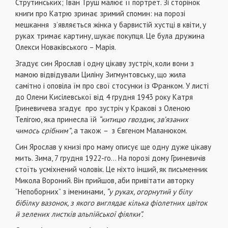
Струтинських; Іван Труш малює її портрет. Зі сторінок
книги про Катрю зринає зримий спомин: на порозі
мешкання з’являється жінка у барвистій хустці в квіти, у
руках тримає картину, шукає покупця. Це була дружина
Олекси Новаківського – Марія.
Згадує син Ярослав і одну цікаву зустріч, коли вони з
мамою відвідували Циліну Зигмунтовську, що жила
самітно і оповіла їм про свої стосунки із Франком. У листі
до Олени Кисілевської від 4 грудня 1943 року Катря
Гриневичева згадує про зустріч у Кракові з Оленою
Телігою, яка принесла їй
“китицю гвоздик, зв’язаних
чимось срібним”
, а також
–
з Євгеном Маланюком.
Син Ярослав у книзі про маму описує ще одну дуже цікаву
мить. Зима, 7 грудня 1922-го… На порозі дому Гриневичів
стоїть усміхнений чоловік. Це ніхто інший, як письменник
Микола Вороний. Він прийшов, аби привітати авторку
“Непоборних” з іменинами,
“у руках, огорнутий у білу
бібілку вазонок, з якого виглядає кілька фіолетних цвіток
й зелених листків альпійської фіялки”.