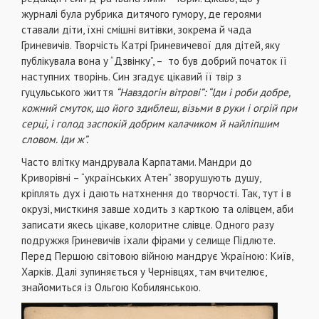
журналі була рубрика дитячого гумору, де героями
ставали діти, їхні смішні витівки, зокрема й чада
Гриневичів. Творчість Катрі Гриневичевої для дітей, яку
публікувала вона у “Дзвінку”, – то був добрий початок її
наступних творінь. Син згадує цікавий її твір з
гуцульського життя
“Навздогін вітрові”: “Іди і роби добре,
кожний смуток, що його здиблеш, візьми в руки і огрій при
серці, і голод заспокій добрим калачиком й найліпшим
словом. Іди ж”.
Часто влітку мандрувала Карпатами. Мандри до
Криворівні – “українських Атен” зворушують душу,
кріплять дух і дають натхнення до творчості. Так, тут і в
окрузі, мисткиня завше ходить з карткою та олівцем, аби
записати якесь цікаве, колоритне слівце. Одного разу
подружжя Гриневичів їхали фірами у селище Підлюте.
Перед Першою світовою війною мандрує Україною: Київ,
Харків. Далі зупиняється у Чернівцях, там вчителює,
знайомиться із Ольгою Кобилянською.