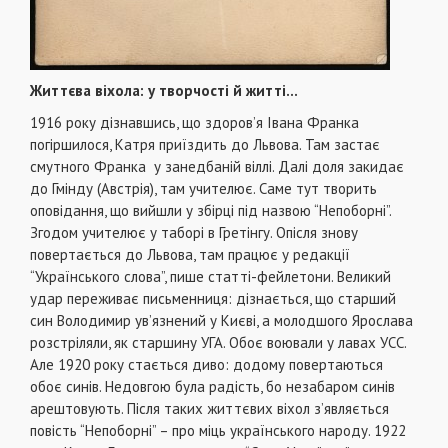
Життєва віхола: у творчості й житті…
1916 року дізнавшись, що здоров’я Івана Франка
погіршилося, Катря приїздить до Львова. Там застає
смутного Франка у занедбаній віллі. Далі доля закидає
до Гмінду (Австрія), там учителює. Саме тут творить
оповідання, що вийшли у збірці під назвою “Непоборні”.
Згодом учителює у таборі в Гретінгу. Опісля знову
повертається до Львова, там працює у редакції
“Українського слова”, пише статті-фейлетони. Великий
удар переживає письменниця: дізнається, що старший
син Володимир ув’язнений у Києві, а молодшого Ярослава
розстріляли, як старшину УГА. Обоє воювали у лавах УСС.
Але 1920 року стається диво: додому повертаються
обоє синів. Недовгою була радість, бо незабаром синів
арештовують. Після таких життєвих віхол з’являється
повість “Непоборні” – про міць українського народу. 1922