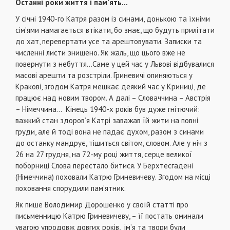
Останні роки життя і пам’ять…
У січні 1940-го Катря разом із синами, донькою та їхніми
сім’ями намагається втікати, бо знає, що будуть прилітати
до хат, перевертати усе та арештовувати. Записки та
численні листи знищено. Як жаль, що цього вже не
повернути з небуття…Саме у цей час у Львові відбувалися
масові арешти та розстріли. Гриневичі опиняються у
Кракові, згодом Катря мешкає деякий час у Криниці, де
працює над новим твором. А далі – Словаччина – Австрія
– Німеччина… Кінець 1940-х років був дуже гнітючий:
важкий стан здоров’я Катрі заважав їй жити на повні
груди, але й тоді вона не падає духом, разом з синами
до останку мандрує, тішиться світом, словом. Але у ніч з
26 на 27 грудня, на 72-му році життя, серце великої
поборниці Слова перестало битися. У Берхтесгадені
(Німеччина) поховали Катрю Гриневичеву. Згодом на місці
поховання спорудили пам’ятник.
Як пише Володимир Дорошенко у своїй статті про
письменницю Катрю Гриневичеву, – її постать оминали
увагою упродовж довгих років, ім’я та твори були