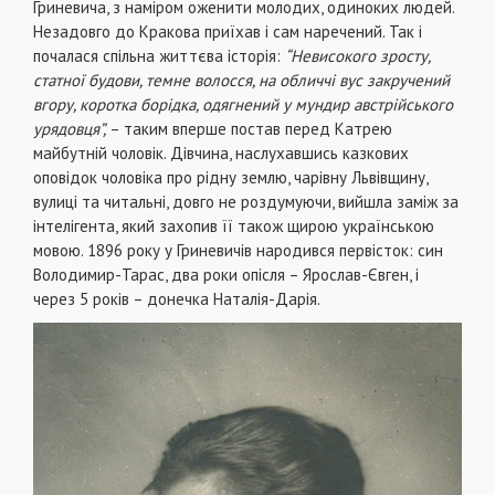
Гриневича, з наміром оженити молодих, одиноких людей.
Незадовго до Кракова приїхав і сам наречений. Так і
почалася спільна життєва історія:
“Невисокого зросту,
статної будови, темне волосся, на обличчі вус закручений
вгору, коротка борідка, одягнений у мундир австрійського
урядовця”,
– таким вперше постав перед Катрею
майбутній чоловік. Дівчина, наслухавшись казкових
оповідок чоловіка про рідну землю, чарівну Львівщину,
вулиці та читальні, довго не роздумуючи, вийшла заміж за
інтелігента, який захопив її також щирою українською
мовою. 1896 року у Гриневичів народився первісток: син
Володимир-Тарас, два роки опісля – Ярослав-Євген, і
через 5 років – донечка Наталія-Дарія.