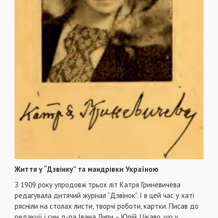
Життя у “Дзвінку” та мандрівки Україною
З 1909 року упродовж трьох літ Катря Гриневичева
редагувала дитячий журнал “Дзвінок”. І в цей час у хаті
рясніли на столах листи, творчі роботи, картки. Писав до
редакції і син д-ра Івана Липи – Юрій. Цікаво, що у