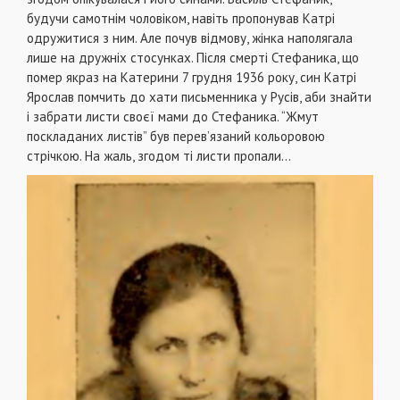
будучи самотнім чоловіком, навіть пропонував Катрі
одружитися з ним. Але почув відмову, жінка наполягала
лише на дружніх стосунках. Після смерті Стефаника, що
помер якраз на Катерини 7 грудня 1936 року, син Катрі
Ярослав помчить до хати письменника у Русів, аби знайти
і забрати листи своєї мами до Стефаника. “Жмут
поскладаних листів” був перев’язаний кольоровою
стрічкою. На жаль, згодом ті листи пропали…