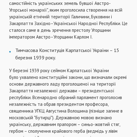
самостійність українських земель бувшої Австро-
Угорської монархії", яким проголосила створення на всій
українській етнічній території Галичини, Буковини і
Закарпаття Західно–Української Народної Республіки. Це
сталося саме в день зречення престолу Угорщини
імператором Австро–Угорщини Карлом І.
Тимчасова Конституція Карпатської України – 15
березня 1939 року.
У березні 1939 року сеймом Карпатської України
було ухвалено конституційні закони, що визначали окремі
основи державного ладу проголошеної на території
Закарпаття незалежної держави – президентської
республіки. Всенародно обраний парламент проголосив
незалежність та обрав президентом професора,
священника УГКЦ Августина Волошина (пізніше загине в
московській "Бутирці"). Державною мовою визнано
українську, державним прапором – синьо-жовтий стяг,
гербом – сполучення крайового герба (ведмідь у лівім