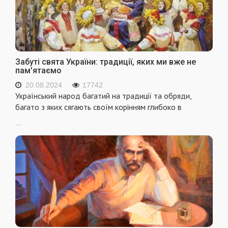
Забуті свята України: традиції, яких ми вже не
пам'ятаємо
20.08.2024
17742
Український народ багатий на традиції та обряди,
багато з яких сягають своїм корінням глибоко в
...