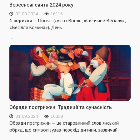
Вересневі свята 2024 року
02.09.2024
16116
1 вересня
— Посвіт (свято Вогню, «Свіччине Весілля»,
«Весілля Комина»). День
...
Обряди пострижин: Традиції та сучасність
01.09.2024
16338
Обряди пострижин — це старовинний слов'янський
обряд, що символізував перехід дитини, зазвичай
...