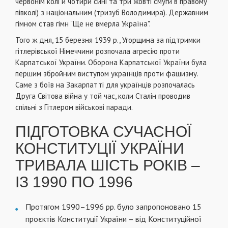
червонім колі й чотири сині та три жовті смуги в правому
півколі) з національним (тризуб Володимира). Державним
гімном став гімн "Ще не вмерла Україна".
Того ж дня, 15 березня 1939 р., Угорщина за підтримки
гітлерівської Німеччини розпочала агресію проти
Карпатської України. Оборона Карпатської України була
першим збройним виступом українців проти фашизму.
Саме з боїв на Закарпатті для українців розпочалась
Друга Світова війна у той час, коли Сталін проводив
спільні з Гітлером військові паради.
ПІДГОТОВКА СУЧАСНОЇ
КОНСТИТУЦІЇ УКРАЇНИ
ТРИВАЛА ШІСТЬ РОКІВ –
ІЗ 1990 ПО 1996
Протягом 1990–1996 рр. було запропоновано 15
проєктів Конституції України – від Конституційної