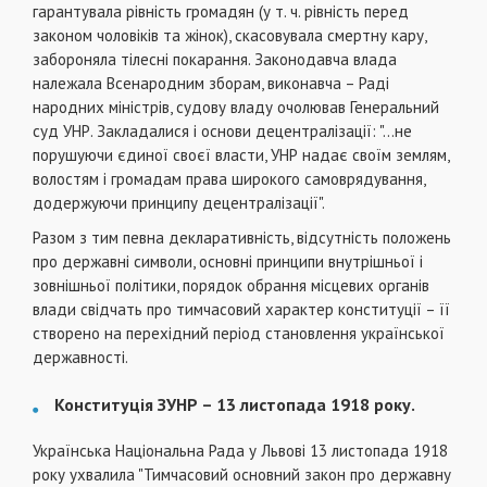
гарантувала рівність громадян (у т. ч. рівність перед
законом чоловіків та жінок), скасовувала смертну кару,
забороняла тілесні покарання. Законодавча влада
належала Всенародним зборам, виконавча – Раді
народних міністрів, судову владу очолював Генеральний
суд УНР. Закладалися і основи децентралізації: "...не
порушуючи єдиної своєї власти, УНР надає своїм землям,
волостям і громадам права широкого самоврядування,
додержуючи принципу децентралізації".
Разом з тим певна декларативність, відсутність положень
про державні символи, основні принципи внутрішньої і
зовнішньої політики, порядок обрання місцевих органів
влади свідчать про тимчасовий характер конституції – її
створено на перехідний період становлення української
державності.
Конституція ЗУНР – 13 листопада 1918 року.
Українська Національна Рада у Львові 13 листопада 1918
року ухвалила "Тимчасовий основний закон про державну