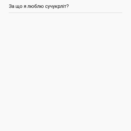
За що я люблю сучукрліт?