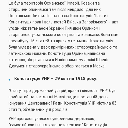
це була територія Османської імперії. Козаки та
старшини опинилися там після невдалої для них
Полтавської битви. Повна назва Конституції "Пакти і
Конституція прав і вольностей Війська Запорізького" – акт
угоди між гетьманом України Пилипом Орликом і
старшиною українського козацтва та козаками. Вона має
преамбулу, 16 статей та присягу гетьмана. Конституція
була укладена у двох примірниках: староукраїнською та
латинською мовами. Конституція Орлика, написана
латиною, зберігається в Національному архіві Швеції.
Документ староукраїнською зберігається в Москві.
Конституція УНР – 29 квітня 1918 року.
"Статут про державний устрій, права і вільності УНР" був
прийнятий на засіданні Малої ради в останній день
існування Центральної Ради. Конституція УНР містила 83
статті, об’єднаних у 8 розділів.
УНР проголошувалася суверенною державою,
"самостійною і ні від кого незалежною". Конституція