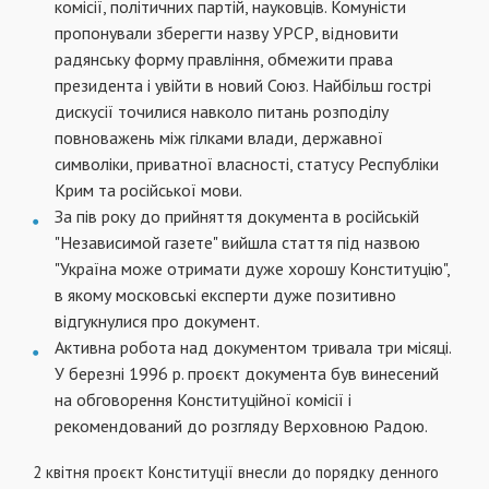
комісії, політичних партій, науковців. Комуністи
пропонували зберегти назву УРСР, відновити
радянську форму правління, обмежити права
президента і увійти в новий Союз. Найбільш гострі
дискусії точилися навколо питань розподілу
повноважень між гілками влади, державної
символіки, приватної власності, статусу Республіки
Крим та російської мови.
За пів року до прийняття документа в російській
"Независимой газете" вийшла стаття під назвою
"Україна може отримати дуже хорошу Конституцію",
в якому московські експерти дуже позитивно
відгукнулися про документ.
Активна робота над документом тривала три місяці.
У березні 1996 р. проєкт документа був винесений
на обговорення Конституційної комісії і
рекомендований до розгляду Верховною Радою.
2 квітня проєкт Конституції внесли до порядку денного