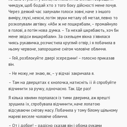
чимдуж, щоб бодай хто з того боку дійсності мене почув.
Через деякий час залунали голоси зовні, наче з іншого
виміру, глухі, неясні, потім звуки металу об метал, певно то
розкопували автівку. «Аби ж не пошкрябали, – промайнуло
в голові, а потім нова думка. – Та нехай шкрябають, хоч би
мене звідси вишкрябали». За скельцем вікна з’явилася
чиясь рукавичка, розчистила круглий отвір, і я побачила в
ньому червоне, запорошене снігом чоловіче обличчя.
– Гей, розблокуйте двері зсередини! – голосно приказав
він.
– Не можу, не знаю, як, – у відчаї закричала я.
– Там на дверцятах є кнопочка, натисніть її й спробуйте
відчинити за ручку, одночасно. Так. Ще раз!
Я кілька хвилин порпалася із тими дверима, аж врешті
зрушила їх, спробувала відчинити, наче лопатою
відсуваючи снігову масу. Побачила у тому білому щільному
мареві веселе чоловіче обличчя.
– От і добре! – радісно сказав він і обома руками