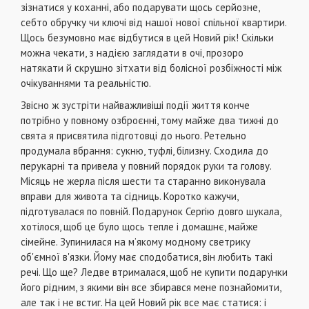
зізнатися у коханні, або подарувати щось серйозне,
себто обручку чи ключі від нашої нової спільної квартири.
Щось безумовно має відбутися в цей Новий рік! Скільки
можна чекати, з надією заглядати в очі, прозоро
натякати й скрушно зітхати від болісної розбіжності між
очікуваннями та реальністю.
Звісно ж зустріти найважливіші події життя конче
потрібно у повному озброєнні, тому майже два тижні до
свята я присвятила підготовці до нього. Ретельно
продумала вбрання: сукню, туфлі, білизну. Сходила до
перукарні та привела у повний порядок руки та голову.
Місяць не жерла після шести та старанно виконувала
вправи для живота та сідниць. Коротко кажучи,
підготувалася по повній. Подарунок Сергію довго шукала,
хотілося, щоб це було щось тепле і домашнє, майже
сімейне. Зупинилася на м’якому модному светрику
об'ємної в'язки. Йому має сподобатися, він любить такі
речі. Що ще? Ледве втрималася, щоб не купити подарунки
його рідним, з якими він все збирався мене познайомити,
але так і не встиг. На цей Новий рік все має статися: і