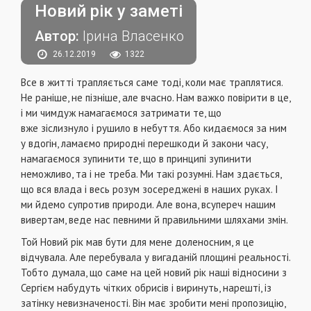
Новий рік у заметі
Автор:
Ірина Власенко
26.12.2019
1322
Все в житті трапляється саме тоді, коли має траплятися.
Не раніше, не пізніше, але вчасно. Нам важко повірити в це,
і ми чимдуж намагаємося затримати те, що
вже зіслизнуло і рушило в небуття. Або кидаємося за ним
у вдогін, ламаємо природні перешкоди й закони часу,
намагаємося зупинити те, що в принципі зупинити
неможливо, та і не треба. Ми такі розумні. Нам здається,
що вся влада і весь розум зосереджені в наших руках. І
ми йдемо супротив природи. Але вона, всупереч нашим
вивертам, веде нас певними й правильними шляхами змін.
Той Новий рік мав бути для мене доленосним, я це
відчувала. Але перебувала у вигаданій площині реальності.
Тобто думала, що саме на цей новий рік наші відносини з
Сергієм набудуть чітких обрисів і виринуть, нарешті, із
затінку невизначеності. Він має зробити мені пропозицію,