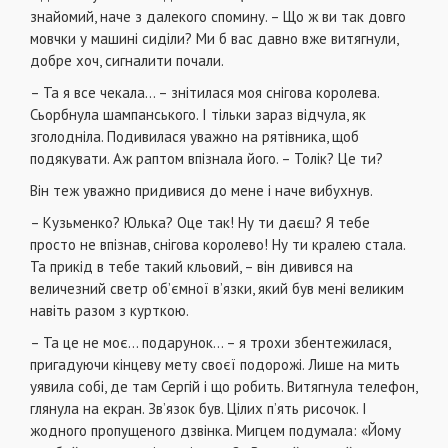
знайомий, наче з далекого спомину. – Що ж ви так довго
мовчки у машині сиділи? Ми б вас давно вже витягнули,
добре хоч, сигналити почали.
– Та я все чекала… – знітилася моя снігова королева.
Сьорбнула шампанського. І тільки зараз відчула, як
зголодніла. Подивилася уважно на рятівника, щоб
подякувати. Аж раптом впізнала його. – Толік? Це ти?
Він теж уважно придивися до мене і наче вибухнув.
– Кузьменко? Юлька? Оце так! Ну ти даєш? Я тебе
просто не впізнав, снігова королево! Ну ти кралею стала.
Та прикід в тебе такий кльовий, – він дивився на
величезний светр об’ємної в’язки, який був мені великим
навіть разом з курткою.
– Та це не моє… подарунок… – я трохи збентежилася,
пригадуючи кінцеву мету своєї подорожі. Лише на мить
уявила собі, де там Сергій і що робить. Витягнула телефон,
глянула на екран. Зв’язок був. Цілих п’ять рисочок. І
жодного пропущеного дзвінка. Мигцем подумала: «Йому