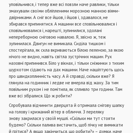
уповільнився, і тепер вже всі повзли наче равлики, тільки
змахували своїми обліпленими морозною манною віями-
двірниками. А сніг все йшов, і йшов і, здавалося, не
збирався припинятися. А машини все сповільнювалися і
сповільнювалися і, нарешті, зупинилися, здолані
непереборною сніговою навалою. Я, звісно ж, теж
зупинилася. Двигун не вимикала. Сиділа тишком і
спостерігала, як скла вкриваються білою пеленою, за якою
нічого не видно, навіть світла зустрічних машин. Рух
назовні припинився. Біло у вікнах, і тільки сніжинки з тихим
шурхотом сідають на дах машини. Наче нашіптують щось
про швидкоплинність часу. А й справді, скільки вже? Я
глянула на годинник і ледве не вмерла від жаху. За тим
повільним рухом і не помітила, як спливло три години. Там
вже всі зібралися. Що ж робити?
Спробувала відчинити дверцята й отримала снігову шапку
на голову і крижаний вітер в обличчя. З переляку
знову закрилася у своїй мушлі. «Скільки ми тут стояти
будемо? Скільки палива вистачить, щоб пічку не вимикати
й грітися? А якщо закінчиться, що робити?» – думки, наче