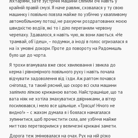
ліхтарями, зате зустрічні машини сліпили очі навіть у
крайній правій смузі. Я наче равлик, сховалася у ту свою
машинку і повільно повзла майже по узбіччю у квапливому
автомобільному потоці, не рахуючи роздратованих моєю
швидкістю водіїв, які то і діло переганяли червону
черепаху. Здавалося, я навіть чую, як вони лаються. «Не
трамвай, об’їдеш», – подумки, а іноді в голос огризалася я
на їх умовні докори. Проте до повороту на Радомишль
було ще до чорта.
Я трохи вгамувала вже своє хвилювання і звикла до
керма і рівномірного повільного руху і навіть почала
відчувати задоволення від їзди. Аж раптом почався
снігопад, та такий рясний, що скоро всі скла машини
заліпило ліпкою крижаною ватою. Найстрашніше, що та
вата ніяк не хотіла змахуватися двірниками, а вітер
посилювався, і мело все щільніше. «Трясця! Нічого не
видно!» – с жахом думала я і боялася намагалася
зупинитися, щоб прочистити скла, але узбіччя майже
миттєво перетворилися у величезні крижані замети.
Дорога теж змінювалася на очах. Рух на ній різко