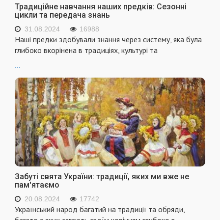
Традиційне навчання наших предків: Сезонні
цикли та передача знань
31.08.2024
16988
Наші предки здобували знання через систему, яка була
глибоко вкорінена в традиціях, культурі та
...
Забуті свята України: традиції, яких ми вже не
пам'ятаємо
20.08.2024
17742
Український народ багатий на традиції та обряди,
багато з яких сягають своїм корінням глибоко в