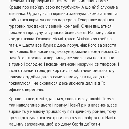
плечима та пробурмотів: «Нема тобі чим зайнятися?
Краще про кар'єру свою потурбуйся». А що я? Я слухняна
дівчинка. Одразу всі ті віршики закинула якомога далі та
зайнялася впритул своєю кар’єрою. Тепер вже керівник
гуртових продажів у великій компанії. Є чим пишатися:
поважна і просунута сучасна бізнес-леді. Машину собі в
кредит взяла. Освоюю міські траси. Успіхів хоч греблю
гати. А щастя все блукає десь поруч, ніяк його за хвоста
не схоплю. Все вислизає, змахує крилами перед носом. От
начебто і досягла я вершини, але якось там незатишно,
вітряно і холодно, і всюди натикані незручні світлофори, і
тісні стоянки, і голодні хорти-співробітники рискають у
пошуках здобичі, якою саме я і можу стати, якщо не
покваплюся і не сховаюся десь якомога далі від їх
офісних перегонів.
Краще за все, мені здається, сховатися у шлюбі. Тому я
так наполегливо цього і прагну. Новий рік, я впевнена, все
вирішить у нашому тривалому п’ятирічному романі, тому
що я підготувалася зустріти свято у всеозброєнні. Навіть
машину заправила, щоб до дому Сергія доїхати