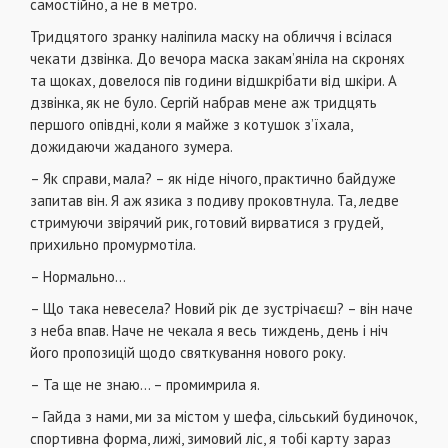
самостійно, а не в метро.
Тридцятого зранку наліпила маску на обличчя і всілася
чекати дзвінка. До вечора маска закам’яніла на скронях
та щоках, довелося пів години відшкрібати від шкіри. А
дзвінка, як не було. Сергій набрав мене аж тридцять
першого опівдні, коли я майже з котушок з’їхала,
дожидаючи жаданого зумера.
– Як справи, мала? – як ніде нічого, практично байдуже
запитав він. Я аж язика з подиву проковтнула. Та, ледве
стримуючи звірячий рик, готовий вирватися з грудей,
прихильно промурмотіла.
– Нормально…
– Що така невесела? Новий рік де зустрічаєш? – він наче
з неба впав. Наче не чекала я весь тиждень, день і ніч
його пропозицій щодо святкування нового року.
– Та ще не знаю… – промимрила я.
– Гайда з нами, ми за містом у шефа, сільський будиночок,
спортивна форма, лижі, зимовий ліс, я тобі карту зараз