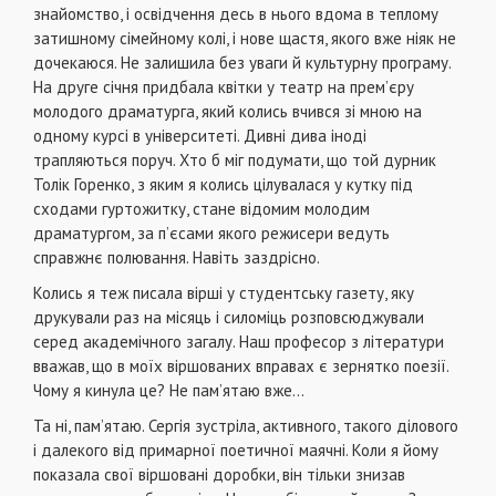
знайомство, і освідчення десь в нього вдома в теплому
затишному сімейному колі, і нове щастя, якого вже ніяк не
дочекаюся. Не залишила без уваги й культурну програму.
На друге січня придбала квітки у театр на прем’єру
молодого драматурга, який колись вчився зі мною на
одному курсі в університеті. Дивні дива іноді
трапляються поруч. Хто б міг подумати, що той дурник
Толік Горенко, з яким я колись цілувалася у кутку під
сходами гуртожитку, стане відомим молодим
драматургом, за п’єсами якого режисери ведуть
справжнє полювання. Навіть заздрісно.
Колись я теж писала вірші у студентську газету, яку
друкували раз на місяць і силоміць розповсюджували
серед академічного загалу. Наш професор з літератури
вважав, що в моїх віршованих вправах є зернятко поезії.
Чому я кинула це? Не пам’ятаю вже…
Та ні, пам’ятаю. Сергія зустріла, активного, такого ділового
і далекого від примарної поетичної маячні. Коли я йому
показала свої віршовані доробки, він тільки знизав