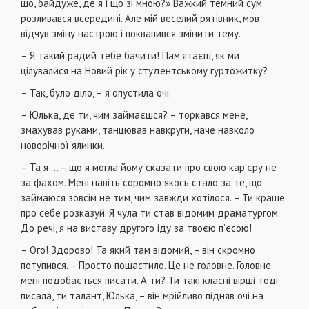
що, байдуже, де я і що зі мною?» Важкий темний сум
розливався всередині. Але мій веселий рятівник, мов
відчув зміну настрою і поквапився змінити тему.
– Я такий радий тебе бачити! Пам’ятаєш, як ми
цілувалися на Новий рік у студентському гуртожитку?
– Так, було діло, – я опустила очі.
– Юлька, де ти, чим займаєшся? – торкався мене,
змахував руками, танцював навкруги, наче навколо
новорічної ялинки.
– Та я … – що я могла йому сказати про свою кар’єру не
за фахом. Мені навіть соромно якось стало за те, що
займаюся зовсім не тим, чим завжди хотілося. – Ти краще
про себе розказуй. Я чула ти став відомим драматургом.
До речі, я на виставу другого іду за твоєю п’єсою!
– Ого! Здорово! Та який там відомий, – він скромно
потупився. – Просто пощастило. Це не головне. Головне
мені подобається писати. А ти? Ти такі класні вірші тоді
писала, ти талант, Юлька, – він мрійливо підняв очі на