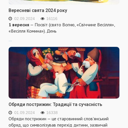
Вересневі свята 2024 року
02.09.2024
16116
1 вересня
— Посвіт (свято Вогню, «Свіччине Весілля»,
«Весілля Комина»). День
...
Обряди пострижин: Традиції та сучасність
01.09.2024
16338
Обряди пострижин — це старовинний слов'янський
обряд, що символізував перехід дитини, зазвичай