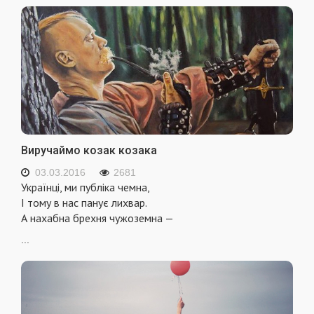
Виручаймо козак козака
03.03.2016
2681
Українці, ми публіка чемна,
І тому в нас панує лихвар.
А нахабна брехня чужоземна —
...