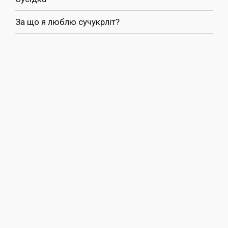
За що я люблю сучукрліт?