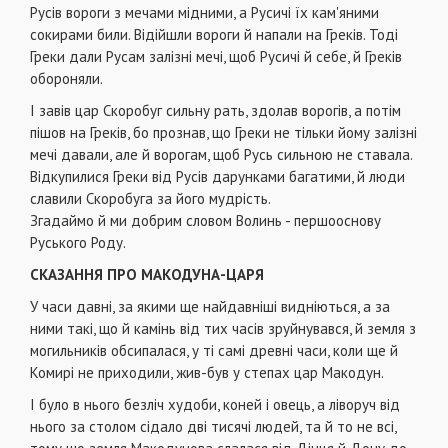
Русів вороги з мечами мідними, а Русичі їх кам'яними
сокирами били. Відійшли вороги й напали на Греків. Тоді
Греки дали Русам залізні мечі, щоб Русичі й себе, й Греків
обороняли.
І завів цар Скоробуг сильну рать, здолав ворогів, а потім
пішов на Греків, бо прознав, що Греки не тільки йому залізні
мечі давали, але й ворогам, щоб Русь сильною не ставала.
Відкупилися Греки від Русів дарунками багатими, й люди
славили Скоробуга за його мудрість.
Згадаймо й ми добрим словом Волинь - першооснову
Руського Роду.
СКАЗАННЯ ПРО МАКОДУНА-ЦАРЯ
У часи давні, за якими ще найдавніші видніються, а за
ними такі, що й камінь від тих часів зруйнувався, й земля з
могильників обсипалася, у ті самі древні часи, коли ще й
Комирі не приходили, жив-був у степах цар Макодун.
І було в нього безліч худоби, коней і овець, а ліворуч від
нього за столом сідало дві тисячі людей, та й то не всі,