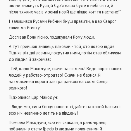
що не зникнуть Руси, й Сур'я наша буде в небі сіяти, й
після тяжких часів у землі новій ще ліпше життя настане!"
І залишився Русами Рибний Януш правити, а цар Сварог
сплив до Єгипту".
Доспівав Боян пісню, подякували йому люди.
А тут прийшов знавець гілковий - той, хто лозою відає.
Підняв він дві лозини, покрутив ними, потім став обличчям
до півдня й закричав:
- Гей, царю Макодуне, скачи на південь! Веде ворог наших
людей у рабство-отроцтво! Скачи, не барися, й
наздоженеш ворога завтра ранком на сході Сонця
великого!
Підхопився цар Макодун:
- Люди мої, сини Сонця нашого, сідайте на коней баских і
всю ніч невпинно летіть на південь!
Помчали Макодуни, всю ніч скакали, а рано-вранці
побачили в степу Греків із людьми полоненими й