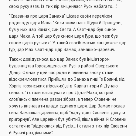
свою руку взяв. Із тих пір зміцнилася Русь набагато...".
"Сказання про царя Замаха" цікаве своїм переліком
родоводу царя Маха. "Коли жили наші Щури й Пращури,
був у них цар Замах, син Свята. А Свят-цар був сином
царя Маха. А той цар був сином царя Гура, що теж був
сином царів руських". У такий спосіб маємо ланцюжок: цар
Гур, цар Мах, Свят-цар, цар Замах, Замашко-царевич.
Також довідуємося, що цар Замах був ініціатором
будівництва Городищенської Русі в районі Сіверського
Дінця. Однак у цей час роди й племена знову стали
відокремлюватися. Прийшли до Замаха гінці "з Волині, від
Хорпів горянських (гірських), від Карпат-гори й Дунаю
синього" і стали нагадувати про Діда-Маха, котрий
слов'янські племена разом зібрав, а тепер Словени не
хочуть визнавати влади єдиного царя. Цар Замах послав
сина Замашка-царевича, щоб "ладу дав і Словенів докупи
пригорнув". Але царевич був убитий, пішла війна, й Словени
остаточно "відреклися від Русів... і стали з тих пір Словени
й Русичі роздільними".