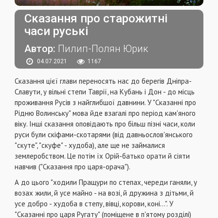
Сказання про старожитні
часи руські
Автор:
Пилип-Полян Юрик
04.07.2021
1167
Сказання цієї глави переносять нас до берегів Дніпра-
Славути, у вільні степи Таврії, на Кубань і Дон - до місць
проживання Русів з найглибшої давнини. У "Сказанні про
Рідню Волинську" мова йде взагалі про період кам'яного
віку. Інші сказання оповідають про більш пізні часи, коли
руси були скіфами-скотарями (від давньослов'янського
"скуте", "скуфе" - худоба), але ще не займалися
землеробством. Це потім їх Орій-батько орати й сіяти
навчив ("Сказання про царя-орача").
А до цього "ходили Пращури по степах, череди ганяли, у
возах жили, й усе майно - на возі, й дружина з дітьми, й
усе добро - худоба в степу, вівці, корови, коні...". У
"Сказанні про царя Ругату" (поміщене в п'ятому розділі)