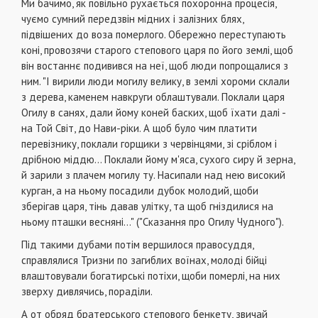
Ми бачимо, як повільно рухається похоронна процесія,
чуємо сумний передзвін мідних і залізних блях,
підвішених до воза померлого. Обережно переступають
коні, провозячи старого степового царя по його землі, щоб
він востаннє подивився на неї, щоб люди попрощалися з
ним. "І вирили люди могилу велику, в землі хороми склали
з дерева, каменем навкруги облаштували. Поклали царя
Огилу в санях, дали йому коней баских, щоб їхати далі -
на Той Світ, до Нави-ріки. А щоб було чим платити
перевізнику, поклали горщики з червінцями, зі сріблом і
дрібною міддю... Поклали йому м'яса, сухого сиру й зерна,
й зарили з плачем могилу ту. Насипали над нею високий
курган, а на ньому посадили дубок молодий, щоби
зберігав царя, тінь давав улітку, та щоб гніздилися на
ньому пташки весняні..." ("Сказання про Огилу Чудного").
Під такими дубами потім вершилося правосуддя,
справлялися Тризни по загиблих воїнах, молоді бійці
влаштовували богатирські потіхи, щоби померлі, на них
зверху дивлячись, пораділи.
А от обряд братерського степового бенкету, звичай