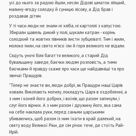
усі до нього за радою йшли, несли Дідові шматок ліпший,
малину-ягоду солодку й суницю лісову, а Дід брав і
роздавав дітям.
У ті часи люди не знали ні хліба, ні картоплі з капустою.
Збирали щавель дикий у полі, шукали катран - корінь
солодкий та жовтих півників листи зубцюваті. Тим і жили,
молоко пили, на свято м'ясо їли й горя великого не відали.
Сядуть уночі біля багаття великого, а старий Дід
бувальщину заведе, баєчки людям розповість, а тими
баєчками й правду скаже про часи ще найдавніші та про
звичаї Пращурів.
"Тепер не знаєте ви, люди добрі, як Пращури наші Царів
ховали. Викопають могилу, покладуть Царя в оздобленні, а
з ним і коней його добрих, і воїнів, що разом загинули, і
слуг його вірних. А з ним разом і дружину його, яка сама
на себе наклала руки, перед саньми царськими
убиваючись, щоб разом із ним їхати в край далекий, на
святу воду Великої Ріки, де сім річок тече, де стоїть Рай-
Ирій.