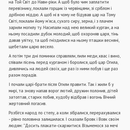
на Той Світ до Нави-ріки. А щоб було чим заплатити
перевізнику, поклали горщик із червінцями, зі сріблом і
дрібною міддю. А щоб ні в чому не бідував цар на Тому
Світі, поклали йому м'яса, сухого сиру, зерна, і з плачем
зарили могилу ту. Насипали над нею великий курган, а на
ньому посадили дубок молодий, щоб охороняв царя, тінь
давав улітку, та щоб гніздилися на ньому пташки весняні,
щебетали царю весело.
А потім три дні поминки справляли, пили меди, квас і вино,
співали пісень перед курганом і боролися, щоб цар Огила,
дивлячись на людей своїх, ще раз із ними побув і ще раз
разом порадів.
І почали царі-брати після Огили правити. Так і жили б у
мирі, та знову напав ворог лютий, дружин полонив, дітей
затоптав, старих побив, худобу відібрав і вогонь Вічний
жертовний погасив.
Розбігся народ по степу, а коли зібралися, перерахувалися
- рівно половина залишилася. І сказали Бровк і Вовк своїм
людям: "Досить плакати-скаржитися. Візьмемося за мечі