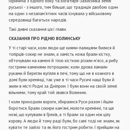
Горинича з одного боку та Богатиря-Захисника землі
руської - з іншого, тим більше, що традиція двобою один
на один з незапам'ятних часів існувала у військовому
середовищі багатьох народів.
Такі дивні сказання цієї глави.
СКАЗАННЯ ПРО РІДНЮ ВОЛИНСЬКУ
У ті старі часи, коли люди ще киями-палицями билися й
топірців-сокир не знали, а замість ножа брали кістку,
обточували на камені й тією кісткою різали м'ясо, а рибу
гострими каменями потрошили; коли дрова ламали
руками й берегли вугілля в печі, тому що не в кожного в
домі були кремінці, так уже в ті часи Русичі наші були й
жили в місті Родні за Дніпром. І були вони на своїй землі
вільними, тому край той звався Волинню.
І коли приходили вороги, збиралися Руси разом і йшли
боротися. Брали сокири кам'яні, молоти кремінні, та ще
ножі, що купували в Греків, а ті брали за один ніж цілу
корову. А люди й тому раді були, бо самі тоді не знали, як
кувати те залізо та як його гострим робити. І прийшли на