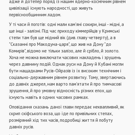
адже й дотепер поряд із нашим ядерно-космічним рівнем
цивілізації існують народності, що живуть
первіснообщинним ладом.
У ті часи й поготів: одні мали кам'яні сокири, інші - мідні, а
ще інші - залізні. Під час приходу кіммерійців у Кримські
степи там був ще мідний вік (див. главу четверту), а в
"Сказанні про Макодуна-царя", що жив на Дону "до
Комирів", відомо не тільки залізо, але й срібло, й золото.
Хоча не можна виключати часових накладень і зрушень
через давнину подій. Однак руси на Дону й Кубані могли
бути нащадками Русів-Ойразів із їх високим технічним і
соціально-державним рівнем розвитку. Тому, звертаючись
до давніх джерел, нам варто пам'ятати й про тимчасові
зрушення, й про умовну відносність різних епох, що
існують навіть в одних часових рамках.
Оповідання сказань даної глави передає неквапливий, як
скрип скіфського воза, що їде по привільних степах,
розміряний хід тих часів, подробиці життя й побуту
давніх русів.