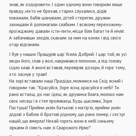
знав, як оздоровити. І один одному вони говорили лише
правду, ніхто не брехав, старих слухалися, дідів
поважали, бабів шанували, дітей стерегли, дружин
захищали й допомагали слабким. І всякому перехожому-
проїжджому давали їсти-пити, місце біля багаття й нічліг.
А забачивши злодія, скакали за ним на конях і від своїх
отар відганяли.
І був у наших Пращурів цар Усила Добрий. І цар той, як усі
люди його, спав у возі, накривався попоною, а під голову
сідло клав. А вночі вставав, перевіряв дозори, й горе тому,
хто заснув у траві!
На зорі вставали наші Прадіди, молилися на Схід ясний і
говорили так: "Красуйся, Зоре ясна, красуйся в небі! Ти
рано встаєш, до нас ідеш, як дружина блага, молоко нам
своє несеш і в степ проливаєш. Будь щаслива, Зоре
Пастуша! Прийми уклін батькові з матір'ю, прийми уклін
дідові з бабою й братові рідному, що рано помер, і сестрі
нашій, що вмерла! Нехай горять вони в небі синьому
зірками й сіяють нам зі Сварожого Ирію!"