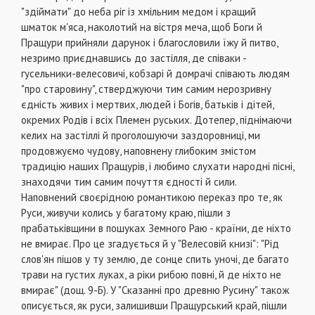
"здіймати" до неба ріг із хмільним медом і кращий
шматок м'яса, наколотий на вістря меча, щоб Боги й
Пращури прийняли дарунок і благословили їжу й питво,
незримо приєднавшись до застілля, де співаки -
гусельники-велесовичі, кобзарі й домрачі співають людям
"про старовину", стверджуючи тим самим нерозривну
єдність живих і мертвих, людей і Богів, батьків і дітей,
окремих Родів і всіх Племен руських. Дотепер, піднімаючи
келих на застіллі й проголошуючи заздоровниці, ми
продовжуємо чудову, наповнену глибоким змістом
традицію наших Пращурів, і любимо слухати народні пісні,
знаходячи тим самим почуття єдності й сили.
Наповнений своєрідною романтикою переказ про те, як
Руси, живучи колись у багатому краю, пішли з
прабатьківщини в пошуках Земного Раю - країни, де ніхто
не вмирає. Про це згадується й у "Велесовій книзі": "Рід
слов'ян пішов у ту землю, де сонце спить уночі, де багато
трави на густих луках, а ріки рибою повні, й де ніхто не
вмирає" (дощ. 9-Б). У "Сказанні про древню Русину" також
описується, як руси, залишивши Пращурський край, пішли