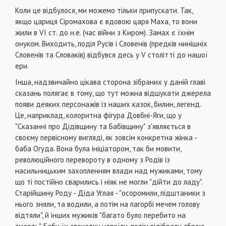
Коли це відбулося, ми можемо тільки припускати. Так,
якщо цариця Сіромахова є вдовою царя Маха, то вони
жили в VI ст. до н.е. (час війни з Киром). Замах є їхнім
онуком. Виходить, поділ Русів і Словенів (предків нинішніх
Словенів та Словаків) відбувся десь у V столітті до нашої
ери.
Інша, надзвичайно цікава сторона зібраних у даній главі
сказань полягає в тому, що тут можна відшукати джерела
появи деяких персонажів із наших казок, билин, легенд.
Це, наприклад, колоритна фігура Довбні-Яги, що у
"Сказанні про Дідівщину та Бабівщину" з'являється в
своєму первісному вигляді, як зовсім конкретна жінка -
баба Огуда. Вона була ініціатором, так би мовити,
революційного перевороту в одному з Родів із
насильницьким захопленням влади над мужиками, тому
що ті постійно сварились і ніяк не могли "дійти до ладу".
Старійшину Роду - Діда Углая - "осоромили, підштаники з
нього зняли, та водили, а потім на пагорбі мечем голову
відтяли", й інших мужиків "багато було перебито на