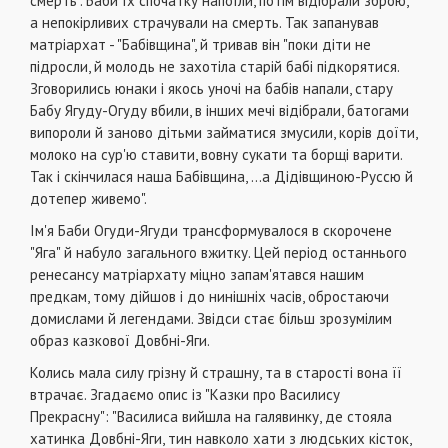
смерть". Баби їх спочатку напоїли, потім відібрали зброю,
а непокірливих страчували на смерть. Так запанував
матріархат - "Бабівщина", й тривав він "поки діти не
підросли, й молодь не захотіла старій бабі підкорятися.
Зговорились юнаки і якось уночі на бабів напали, стару
Бабу Ягуду-Огуду вбили, в інших мечі відібрали, батогами
випороли й заново дітьми займатися змусили, корів доїти,
молоко на сур'ю ставити, вовну сукати та борщі варити.
Так і скінчилася наша Бабівщина, ...а Дідівщиною-Руссю й
дотепер живемо".
Ім'я Баби Огуди-Ягуди трансформувалося в скорочене
"Яга" й набуло загального вжитку. Цей період останнього
ренесансу матріархату міцно запам'ятався нашим
предкам, тому дійшов і до нинішніх часів, обростаючи
домислами й легендами. Звідси стає більш зрозумілим
образ казкової Довбні-Яги.
Колись мала силу грізну й страшну, та в старості вона її
втрачає. Згадаємо опис із "Казки про Василису
Прекрасну": "Василиса вийшла на галявинку, де стояла
хатинка Довбні-Яги, тин навколо хати з людських кісток,