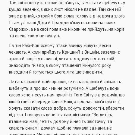
Там квіти цвітуть, ніколи не в'януть, там птахи щебечуть у
кущах зелених, з яких лист ніколи не падає. Там син мій
живе рідний, котрий у бою склав голову від недруга злого.
І там усі наші Діди й Прадіди в'яжуть снопи на полях
Сварожих, а на свої поля вже ніколи не прийдуть, на корів
та овець своїх не глянуть.
І в тім Раю-Ирії ясному птахи взимку живуть, весни
чекають. А коли прийдуть Кришний з Вишнім, зазеленіє
трава й зацвітуть вишні, летять додому під дах свій,
знаходять гніздо, в якому пташенят минулого року
виводили й готуються цього літа ще виводити.
Летять шпаки й жайворонки, летять ластівки й співають-
щебечуть, а про що - ми не розуміємо. А щебечуть вони
слово ясне, несуть нам привіт із Того Світу від родичів, що
пішли ганяти череди сині в Наві, а про нас пам'ятають і
хочуть сказати слово добре, хочуть допомогти, вберегти
від зла. І говорять вони птахам-вісницям: "Ви летіть,
пташечки малі, летіть додому й несіть звісточку, та
скажіть синам і дочкам, щоб не плакали за нами, не
тривожилися. Ми своє віджили, відстраждали, а тепер