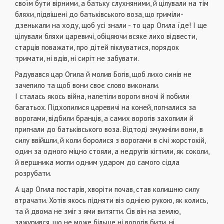
своїм бути вірними, а батьку слухняними, й цілували на тім
бляхи, підвішені до батьківського воза, що гриміли-
дзенькали на ходу, щоб усі знали - то цар Огила їде! І ще
цілували бляхи царевичі, обіцяючи всяке лихо відвести,
старців поважати, про дітей піклуватися, порядок
тримати, ні вдів, ні сиріт не забувати.
Радувався цар Огила й молив Богів, щоб лихо синів не
зачепило та щоб вони своє слово виконали.
І сталась якось війна, налетіли вороги вночі й побили
багатьох. Підхопилися царевичі на коней, погналися за
ворогами, відбили бранців, а самих ворогів захопили й
пригнали до батьківського воза. Відтоді змужніли вони, в
силу ввійшли, й коли боролися з ворогами в січі жорстокій,
один за одного міцно стояли, а недругів кігтили, як соколи,
й вершника могли одним ударом до самого сідла
розрубати.
А цар Огила постарів, хворіти почав, став колишню силу
втрачати. Хотів якось підняти віз однією рукою, як колись,
та й двома не зміг з ями витягти. Сів він на землю,
зажурився, що не може більше ні ворогів бити, ні