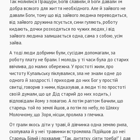
Так молилися Пращури, Богів славили, й Боги давали їм
добра всякого для життя необхідного. Але й зайвого не
давали Боги, тому що від зайвого людина переводиться,
від зайвого дружина псується, сини гуляють, роботу
кидають, дочки розходяться по чужих людях, і від
зайвого людина залишається одна, сама з собою, усім
зайва.
А тоді люди добрими були, сусідам допомагали, за
роботу плату не брали. І молодь у ті часи була до старих
ввічлива, до малих обережна. У простоті жили, про
чистоту Купальську піклувалися, зла не знали одне до
одного й заздрості. І приходив до них Бог у простій
свитці, говорив з ними, підказував, а люди ті по простоті
своїй думали, що це Дід старий до них ходить, і
відповідали йому з повагою. А потім раптом бачили, що
старець той по землі йшов, а потім по небу, по Шляху
Молочному, що Зоря, нісши, пролила з глечика.
От грали якось діти у траві, й дівчинка одна землю рила,
скопувала й у неї травинки встромляла. Підійшов до неї
Старець Білий і похвалив: "Так, дитятку, сіяти треба!" І дав