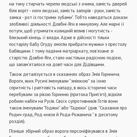
на тину стирчать черепи людські з очима, замість дверей
біля воріт - ноги людські, замість запорів - руки, замість
замка - рот із гострими зубами". Тобто наводяться докази
злобливої діяльності Довбні-Яги в минулому. Але марні її
потуги, щоб утримати колишній вплив і могутність -
близький кінець її влади. Адже в дійсності тільки
постарілу бабу Огуду змогли прибрати мужики з престолу
Бабівщини. І тому падіння матріархату, пов'язане зі
старістю Довбні-Яги, стало настільки радісною подією,
що запам'яталося на довгі часи для Дідівщини.
Також деталізується в сказаннях образ Змія Горинича.
Вороги, яких Русичі іменували "зміюкою" за їхню
спритність і раптовість нападу, в якісь історичні часи
перебували за рікою Горинню (притока Прип'яті), відкіля
робили набіги на Русів. Своїх супротивників Готів вони
також іменували "Годяки" або "Гадюки" (див. "Сказання про
Родич-град, Род-князя й Рода-Рожанича " в десятому
розділі).
Пізніше збірний образ ворога персоніфікувався в Змія