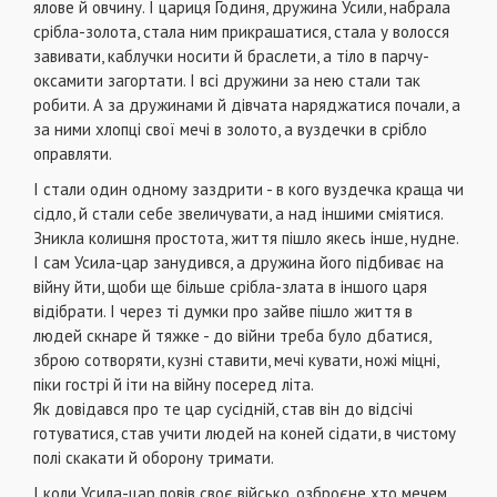
ялове й овчину. І цариця Годиня, дружина Усили, набрала
срібла-золота, стала ним прикрашатися, стала у волосся
завивати, каблучки носити й браслети, а тіло в парчу-
оксамити загортати. І всі дружини за нею стали так
робити. А за дружинами й дівчата наряджатися почали, а
за ними хлопці свої мечі в золото, а вуздечки в срібло
оправляти.
І стали один одному заздрити - в кого вуздечка краща чи
сідло, й стали себе звеличувати, а над іншими сміятися.
Зникла колишня простота, життя пішло якесь інше, нудне.
І сам Усила-цар занудився, а дружина його підбиває на
війну йти, щоби ще більше срібла-злата в іншого царя
відібрати. І через ті думки про зайве пішло життя в
людей скнаре й тяжке - до війни треба було дбатися,
зброю сотворяти, кузні ставити, мечі кувати, ножі міцні,
піки гострі й іти на війну посеред літа.
Як довідався про те цар сусідній, став він до відсічі
готуватися, став учити людей на коней сідати, в чистому
полі скакати й оборону тримати.
І коли Усила-цар повів своє військо, озброєне хто мечем,