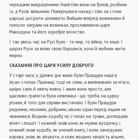
чередами викраденими. Налетіли вони на Греків, розбили
їх, а Русів звільнили. Повернулися назад і сіли за столи
царські доїдати-допивати. Вийшли вперед волинники й
голосно заграли на волинках, прославляючи царя
Макодуна та його хоробре воїнство.
І так увесь час на Русі було - то мир, то війна, то інше. І
щораз Руси за волю свою боролися, хоча й любили жити
мирно.
СКАЗАННЯ ПРО ЦАРЯ УСИЛУ ДОБРОГО
У старі часи, у древні дні жили-були Пращури наші в
лісах-степах. Пшениці тоді не сіяли, а вимінювали за м'ясо,
шкіри, сало й овечу вовну. І жили вони просто, але
щасливо, грамота була невелика - що треба, на цурку
різали, й того для справи вистачало. І були Пращури
рядними, чесними, добрими, ніколи один перед іншим не
чванилися. Водили худобу по степах на трави, доглядали
ягнят і лошат. І кожний знав коня, як мужик вуздечку, і
кожний знав худобу, як учений книгу, і коли занедужає
корова, знав, як лікувати, а коли людину хворість візьме,