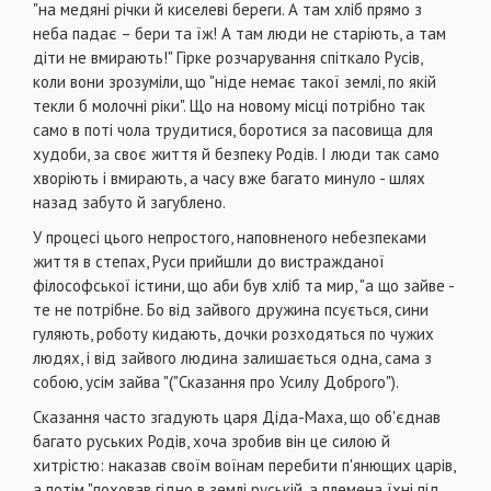
"на медяні річки й киселеві береги. А там хліб прямо з
неба падає – бери та їж! А там люди не старіють, а там
діти не вмирають!" Гірке розчарування спіткало Русів,
коли вони зрозуміли, що "ніде немає такої землі, по якій
текли б молочні ріки". Що на новому місці потрібно так
само в поті чола трудитися, боротися за пасовища для
худоби, за своє життя й безпеку Родів. І люди так само
хворіють і вмирають, а часу вже багато минуло - шлях
назад забуто й загублено.
У процесі цього непростого, наповненого небезпеками
життя в степах, Руси прийшли до вистражданої
філософської істини, що аби був хліб та мир, "а що зайве -
те не потрібне. Бо від зайвого дружина псується, сини
гуляють, роботу кидають, дочки розходяться по чужих
людях, і від зайвого людина залишається одна, сама з
собою, усім зайва "("Сказання про Усилу Доброго").
Сказання часто згадують царя Діда-Маха, що об'єднав
багато руських Родів, хоча зробив він це силою й
хитрістю: наказав своїм воїнам перебити п'янющих царів,
а потім "поховав гідно в землі руській, а племена їхні під