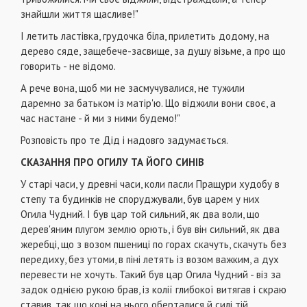
знайшли життя щасливе!"
І летить ластівка, грудочка біла, прилетить додому, на
дерево сяде, защебече-засвище, за душу візьме, а про що
говорить - не відомо.
А рече вона, щоб ми не засмучувалися, не тужили
даремно за батьком із матір'ю. Що віджили вони своє, а
час настане - й ми з ними будемо!"
Розповість про те Дід і надовго задумається.
СКАЗАННЯ ПРО ОГИЛУ ТА ЙОГО СИНІВ
У старі часи, у древні часи, коли пасли Пращури худобу в
степу та будинків не споруджували, був царем у них
Огила Чудний. І був цар той сильний, як два воли, що
дерев'яним плугом землю орють, і був він сильний, як два
жеребці, що з возом пшениці по горах скачуть, скачуть без
передиху, без утоми, в піні летять із возом важким, а дух
перевести не хочуть. Такий був цар Огила Чудний - віз за
задок однією рукою брав, із колії глибокої витягав і скраю
ставив, так що коні на нього оберталися й силі тій