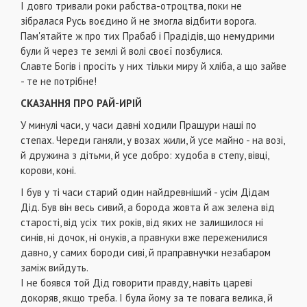
І довго тривали роки рабства-отроцтва, поки не
зібралася Русь воєдино й не змогла відбити ворога.
Пам'ятайте ж про тих Прабаб і Прадідів, що немудрими
були й через те землі й волі своєї позбулися.
Славте Богів і просіть у них тільки миру й хліба, а що зайве
- те не потрібне!
СКАЗАННЯ ПРО РАЙ-ИРІЙ
У минулі часи, у часи давні ходили Пращури наші по
степах. Череди ганяли, у возах жили, й усе майно - на возі,
й дружина з дітьми, й усе добро: худоба в степу, вівці,
корови, коні.
І був у ті часи старий один найдревніший - усім Дідам
Дід. Був він весь сивий, а борода жовта й аж зелена від
старості, від усіх тих років, від яких не залишилося ні
синів, ні дочок, ні онуків, а правнуки вже переженилися
давно, у самих бороди сиві, й праправнучки незабаром
заміж вийдуть.
І не боявся той Дід говорити правду, навіть цареві
докоряв, якщо треба. І була йому за те повага велика, й