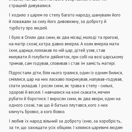
страшній дивувалися.
І ходило з царем по степу багато народу, шанували його
й поважали за силу його дивовижну, за доброту й
турботу про людей.
І було в Огили два сини, як два місяці, молоді та пригожі,
на матір схожі, котра давно вмерла. А коли вмерла мати
їхня, цариця, поплакав по ній цар, дітей узяв, став
милувати й голубити двійняток, при собі на возі царському
тримав, сам годував, сповивав і став їм замість матері.
Підростали діти, біля нього гралися, один із одним билися,
сміялися, цар на них ласкаво покрикував, напував-годував,
спати укладав. І росли сини, як трава в степу - сильні,
здорові й веселі. І навчалися на коні скакати, мечем
рубати й боротися. І виросли сини, як два явори, один на
одного схожі, так що й батько плутався, кого з них
кличуть Бровко, а кого Вовко.
І любив їх народ вільний за доброту їхню, за хоробрість,
за те, що захищати усіх обіцяли. І клялися царевичі людям