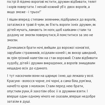
гострі й підемо ворогові мстити, дружин відбивати, телят
і корів повертати. І нехай кожний уб'є двох ворогів, а
якщо зможе - і трьох!"
І пішли вперед степами зеленими, підібралися до ворогів,
затаїлися в траві й чули, як б'ють вороги їхніх дружин, як
дітей мучать, ламають їм ноги, щоб каліками стали та
додому не змогли повернутися, й помститися за зло не
змогли.
Дочекалися брати ночі, вийшли до ворожої конов'язі,
зарубали стражників, осідлали коней і, як вихор швидкий,
як грім грізний налетіли на стан ворожий. Стали відбивати
худобу, дітей і дружин викрадених, а ворогів знищували
нещадно всіх до єдиного.
І тут наскочили вони на царицю їхню, що лежала у возі.
Красуня - волосся чорне, очі чорні, а сама біла, рум'яна,
начебто кров з молоком. Стали перед нею брати,
опустили руки, й захотіли обоє її в дружини взяти. І
вперше один одному нічого не сказали, вперше недобре
затаїли в душі.