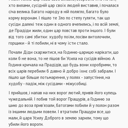
хто вилами, сусідній цар своїх людей виставив, і почалася
січа велика. Багато народу в ній полягло, багато було
корму воронам. І пішло те Зло по степу гуляти, так що
сусіди далекі теж один в одного вчепились, і по всій землі,
де Прадіди жили, один цар повстав проти іншого. І були
від того самі збитки: худобу поїли, посіви витолочили,
горщики - й ті побили, ні в чому їсти стало.
Почали Діди скаржитися, на Годиню-царицю нарікати, що
коли б не вона, то не пішов би Усила на сусідів війною. А
Годиня кричала на Прадідів, що будь вони хоробрими, то
всіх царів перебили б давно й добро їхнє собі забрали. І
пішло ще більше потьмарення, у полях - запустіння, на
худобу - падіж, між сусідами - міжусобиці.
І прийшов, і напав на них ворог лютий, привів його купець
чужедальній. І побив той ворог Пращурів, а Годиню за
шию до воза прив'язали, батогами побили й у полон разом
із іншими людьми повели. І втратили Пращури все, що
мали, й царя Усилу Доброго в землю зарили, тому що
убили його вороги.