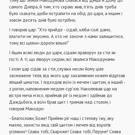
тому що земля Макодунова слалася від Дінця й Дону до
самого Дніпра, й тим, хто скраю жив, п'ять днів треба
було скакати, щоби потрапити на обід до царя, а іншим і
зовсім десять днів було потрібно.
І говорив цар: "Хто прийде - сідай, хліба-солі дамо,
платити не змусимо. А хто не захоче з нами залишитися,
тому всі шляхи-дороги вільні!"
І йшли всякі люди до царя, сідали праворуч за стіл як
гості. А ті, що ліворуч сиділи, всі звалися Макодунами.
І коли цар сідав за стіл, служки несли йому ціле
засмажене теля, від якого цар захалявним ножем відрізав
ліпший шматок. І підходив воїн із мечем і щитом, а інший -
з рогом, наповненим медом-сур'єю. Наколював цар на
вістря меча м'ясо, приймав ріг із медом і здіймав до
Даждьбога, а воїн брав щит і тримав над столом, і
говорив Макодун:
- Благослови, Боже! Прийми ріг наш і степову їжу, яку
маємо, захисти люд свій щитом і мечем від ворогів
усіляких! Слава тобі, Свароже! Слава тобі, Перуне! Слава