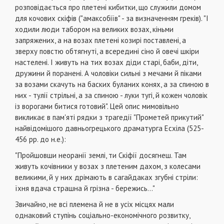
розповідається про плетені кибитки, що служили домом
для кочових скіфів ("амаксобіїв" - за визначенням греків). "І
ходили люди табором на великих возах, кіньми
запряжених, а на возах плетені козирі поставлені, а
зверху повстю обтягнуті, а всередині сіно й овечі шкіри
настелені. І живуть на тих возах діди старі, баби, діти,
дружини й поранені. А чоловіки сильні з мечами й піками
за возами скачуть на баских буланих конях, а за спиною в
них - тулії стрільні, а за спиною - луки тугі, й кожен чоловік
із ворогами битися готовий". Цей опис мимовільно
викликає в пам'яті рядки з трагедії "Прометей прикутий"
найвідомішого давньогрецького драматурга Есхіла (525-
456 рр. до н.е.):
"Пройшовши неоранії землі, ти Скіфії досягнеш. Там
живуть кочівники у возах з плетеним дахом, з колесами
великими, й у них дрімають в сагайдаках згубні стріли:
їхня вдача страшна й грізна - бережись..."
Звичайно, не всі племена й не в усіх місцях мали
однаковий ступінь соціально-економічного розвитку,