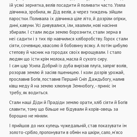
їй усякі зернятка, велів посадити й поливати часто. Узяла
дівчинка, зробила, як Дід велів, а через тиждень зійшли
паростки. Поливала їх дівчинка ціле літо, й дозріли огірки,
дині, кавуни. Усі дивувалися, їли, хвалили, нові насіння
збирали. І стали люди землю борознити, стали зерна в
неї садити і з тих пір навчилися хліборобству. Горох стали
сіяти, сочевицю, квасолю й бобовину всяку. А потім цибулю
степову й часник на городах своїх вирощували. І стало
людям що їсти крім молока, масла й сухого сиру.
І сам цар Усила Добрий із дуба вирізав плуга, запряг волів,
розорав землю й засіяв пшеницею. І коли дозрів урожай,
прославив Богів, поставив Перший Сніп Даждьбогу, налив
ківш меду й на землю хлюпнув Земнобогу, - приніс їм
требу, як водиться.
Стали наші Діди й Прадіди землю орати, хліб сіяти й Богів
славити, тому що більше не бідували й корів-овець за
борошно не міняли.
І прийшов до них купець чужедальній, став показувати їм
золото-срібло, пропонувати в обмін на шкіри, сало, м'ясо