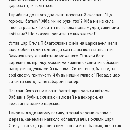
царювати, як годиться.
І прийшли до нього два сини-царевичі й сказали: "Що
горюєш, батьку? Хіба ми не руки твої? Хіба ми не сила
твоя страшна? І хіба ти не голова наша мудра, сивинами
побілена? Що скажеш робити, те виконаємо!"
Устав цар Огила й благословив синів на царювання, велів,
щоб любили один одного, а сам на віз поліз відпочити.
Закинув ногу, а залізти не може вже. Підняли його
царевичі, як пір'їнку, вклали на килими оксамитні, обклали
навкруги подушками й сказали: "Сиди тепер, батьку, на
возі своєму гримучому й будь нашим главою". Порадів цар
за синів своїх, та незабаром і помер.
Поклали його сини в сани багаті, прикрасили квітами.
Забили в бубни, скликаючи людей на похорон, на
поховання велике царське.
І вирили люди могилу велику, в землі хороми склали з
дерева, каменями навколо облаштували. Поклали царя
Огилу в санях, а разом з ним - коней його баских, щоб їхав