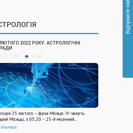
СТРОЛОГІЯ
 ЛЮТОГО 2022 РОКУ. АСТРОЛОГІЧНІ
РАДИ
5. 02. 2022
19160
годні 25 лютого – фаза Місяця: IV чверть
арий Місяць), з 03:20 – 25-й місячний…
тальніше