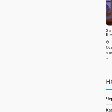
За
Ше
Ост
з’я
–
...
Н
Че
Ка