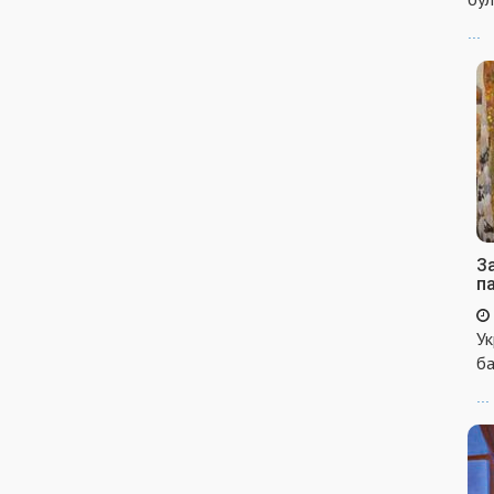
...
За
п
Ук
ба
...