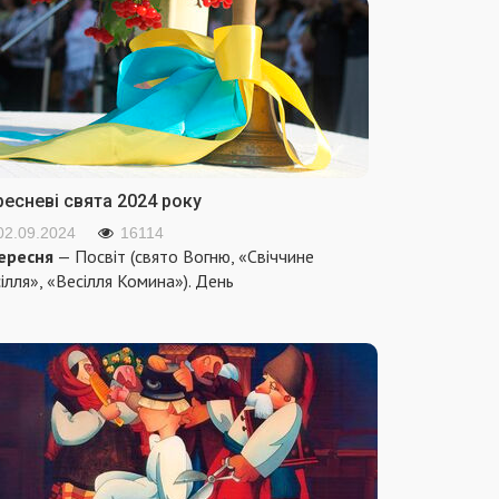
ресневі свята 2024 року
02.09.2024
16114
ересня
— Посвіт (свято Вогню, «Свіччине
ілля», «Весілля Комина»). День