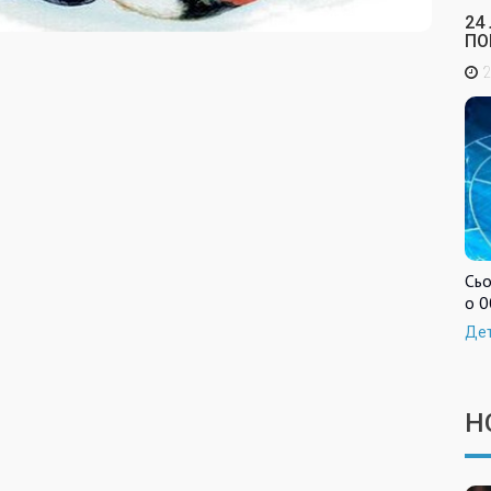
24
ПО
2
Сьо
о 0
Де
Н