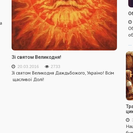
Об
а
Об
об
...
Зі святом Великодня!
20.03.2016
2733
Зі святом Великодня Даждьбожого, Україно! Всім
щасливої Долі!
Тр
ци
Наш
бул