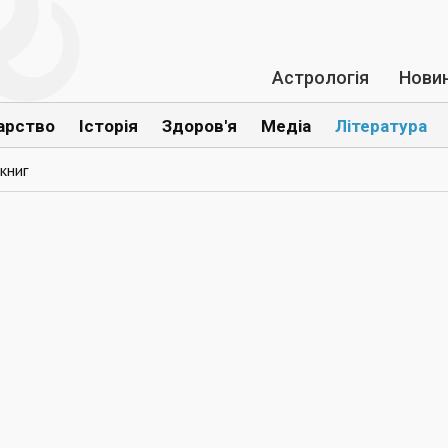
Астрологія
Нови
арство
Історія
Здоров'я
Медіа
Література
книг