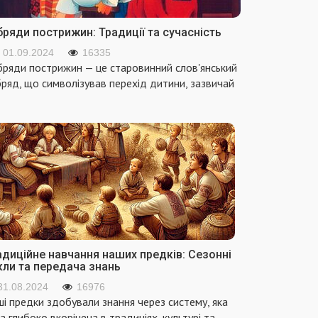
ряди пострижин: Традиції та сучасність
01.09.2024
16335
ряди пострижин — це старовинний слов'янський
ряд, що символізував перехід дитини, зазвичай
адиційне навчання наших предків: Сезонні
кли та передача знань
31.08.2024
16976
і предки здобували знання через систему, яка
а глибоко вкорінена в традиціях, культурі та