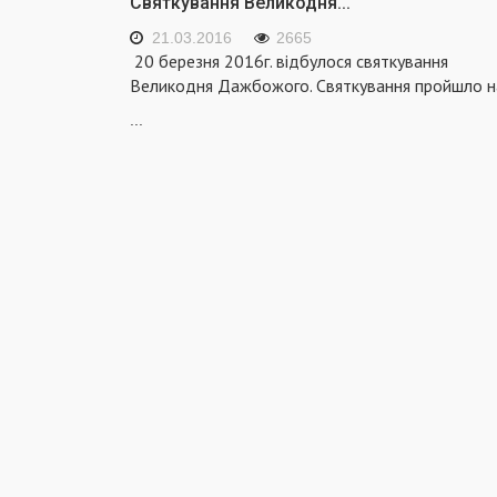
Святкування Великодня...
21.03.2016
2665
20 березня 2016г. відбулося святкування
Великодня Дажбожого. Святкування пройшло н
...