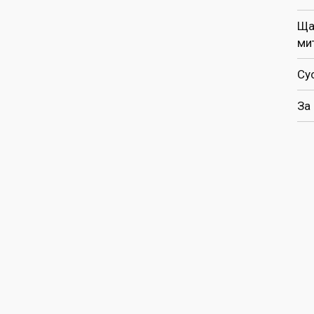
Ща
ми
Су
За