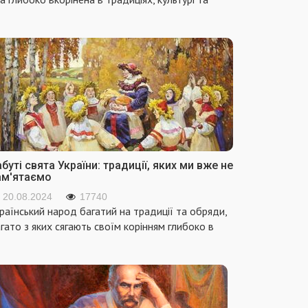
буті свята України: традиції, яких ми вже не
ам'ятаємо
20.08.2024
17740
раїнський народ багатий на традиції та обряди,
гато з яких сягають своїм корінням глибоко в