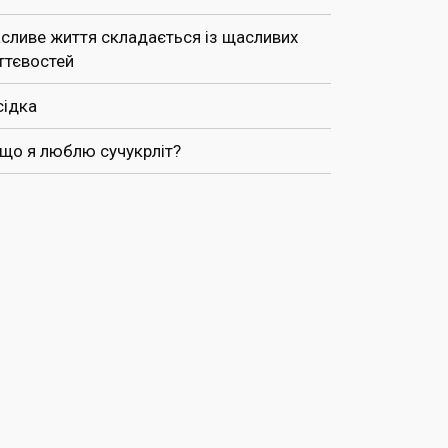
сливе життя складається із щасливих
ттєвостей
сідка
 що я люблю сучукрліт?