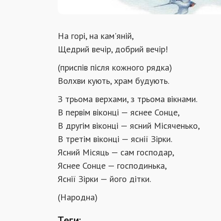
На горі, на кам'яній,
Щедрий вечір, добрий вечір!
(приспів після кожного рядка)
Волхви кують, храм будують.
З трьома верхами, з трьома вікнами.
В первім віконці — яснее Сонце,
В другім віконці — ясний Місяченько,
В третім віконці — яснії Зірки.
Ясний Місяць — сам господар,
Яснее Сонце — господинька,
Яснії Зірки — його дітки.
(Народна)
Теги: