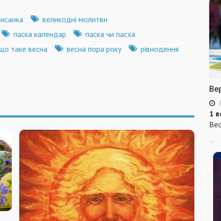
писанка
великодні молитви
паска календар
паска чи пасха
що таке весна
весна пора року
рівнодення
Ве
1 в
Вес
...