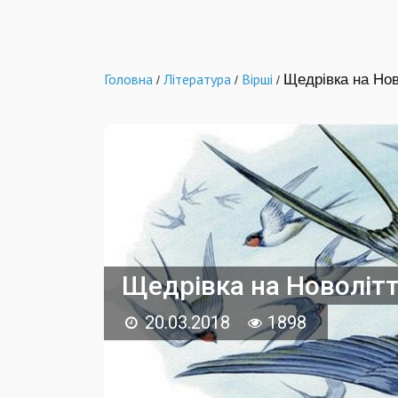
Головна
Література
Вірші
Щедрівка на Нов
/
/
/
Щедрівка на Новоліт
20.03.2018
1898