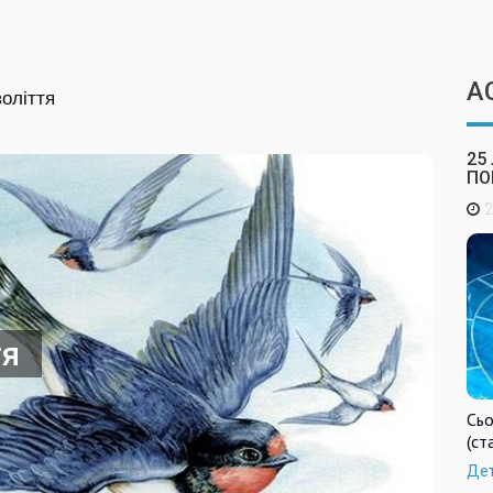
А
оліття
25
ПО
2
тя
Сьо
(ст
Де