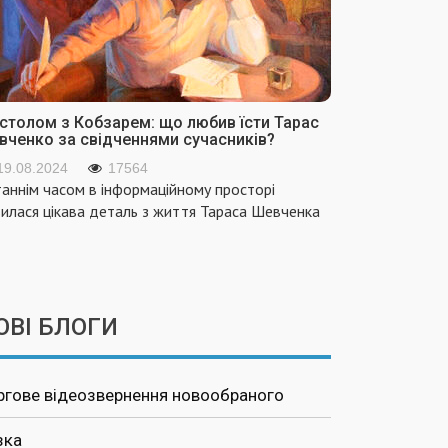
 столом з Кобзарем: що любив їсти Тарас
вченко за свідченнями сучасників?
19.08.2024
17564
аннім часом в інформаційному просторі
вилася цікава деталь з життя Тараса Шевченка
ОВІ БЛОГИ
ргове відеозвернення новообраного
зка