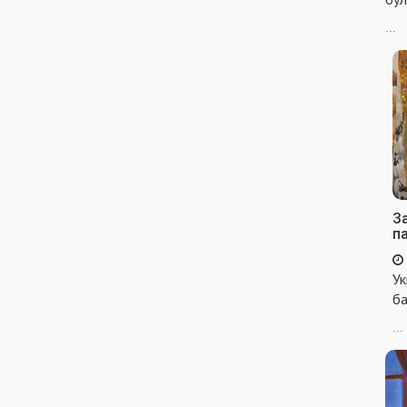
...
За
п
Ук
ба
...