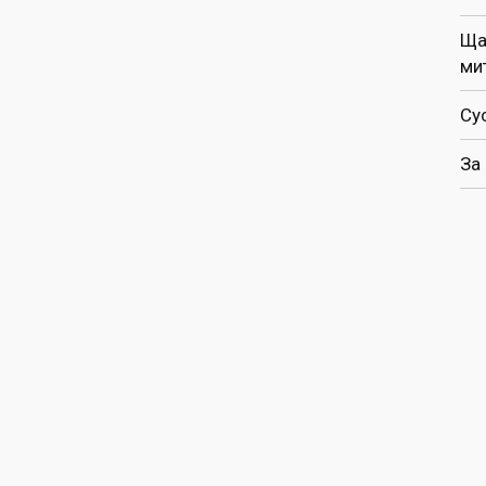
Ща
ми
Су
За