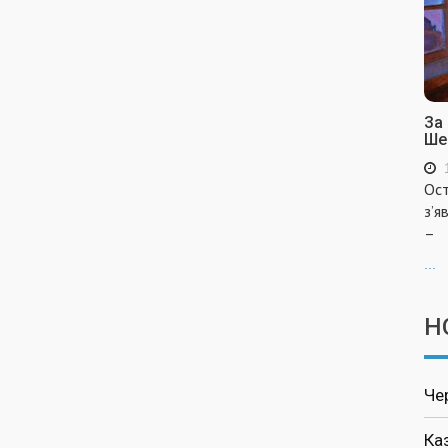
За
Ше
Ост
з’я
–
...
Н
Че
Ка