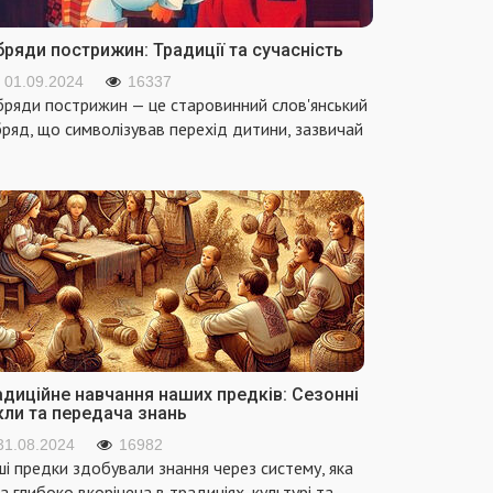
ряди пострижин: Традиції та сучасність
01.09.2024
16337
ряди пострижин — це старовинний слов'янський
ряд, що символізував перехід дитини, зазвичай
адиційне навчання наших предків: Сезонні
кли та передача знань
31.08.2024
16982
і предки здобували знання через систему, яка
а глибоко вкорінена в традиціях, культурі та