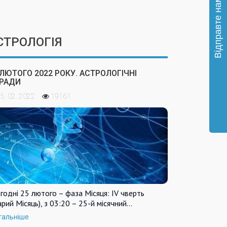
СТРОЛОГІЯ
 ЛЮТОГО 2022 РОКУ. АСТРОЛОГІЧНІ
РАДИ
5. 02. 2022
19161
годні 25 лютого – фаза Місяця: IV чверть
арий Місяць), з 03:20 – 25-й місячний…
тальніше