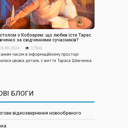
 столом з Кобзарем: що любив їсти Тарас
вченко за свідченнями сучасників?
19.08.2024
17566
аннім часом в інформаційному просторі
вилася цікава деталь з життя Тараса Шевченка
ОВІ БЛОГИ
ргове відеозвернення новообраного
зка