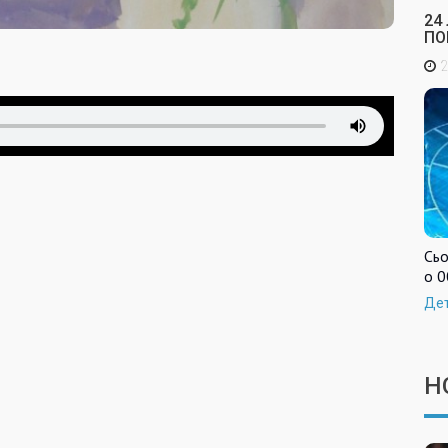
24
ПО
2
Сьо
о 0
Де
Н