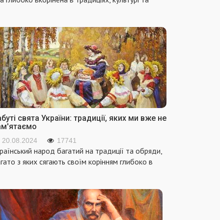
буті свята України: традиції, яких ми вже не
ам'ятаємо
20.08.2024
17741
раїнський народ багатий на традиції та обряди,
гато з яких сягають своїм корінням глибоко в