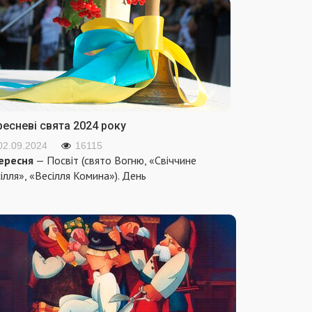
ресневі свята 2024 року
02.09.2024
16115
ересня
— Посвіт (свято Вогню, «Свіччине
ілля», «Весілля Комина»). День