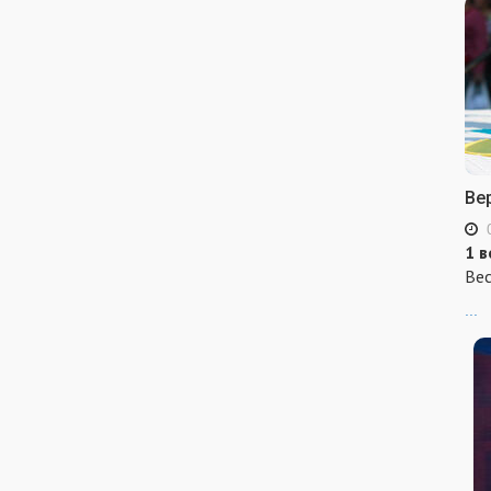
Ве
1 в
Вес
...