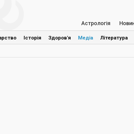
Астрологія
Нови
арство
Історія
Здоров'я
Медіа
Література