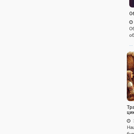
Об
Об
об
...
Тр
ци
Наш
бул