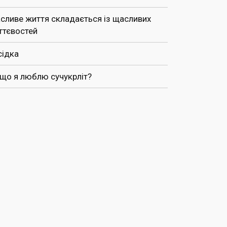
сливе життя складається із щасливих
ттєвостей
сідка
 що я люблю сучукрліт?