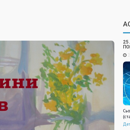
А
25
ПО
2
Сьо
(ст
Де