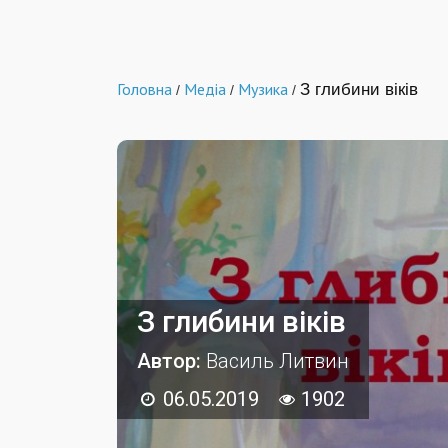
Головна
Медіа
Музика
З глибини віків
/
/
/
З глибини віків
Автор:
Василь Литвин
06.05.2019
1902