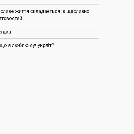
сливе життя складається із щасливих
ттєвостей
сідка
 що я люблю сучукрліт?