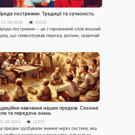
ряди пострижин: Традиції та сучасність
01.09.2024
16331
ряди пострижин — це старовинний слов'янський
ряд, що символізував перехід дитини, зазвичай
адиційне навчання наших предків: Сезонні
кли та передача знань
31.08.2024
16972
і предки здобували знання через систему, яка
а глибоко вкорінена в традиціях, культурі та