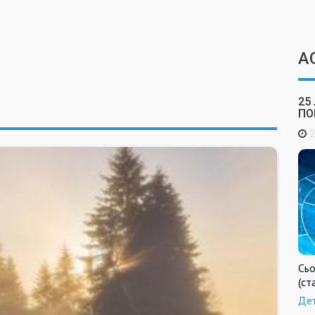
А
25
ПО
2
Сьо
(ст
Де