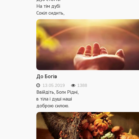
На тім дубі
Сокіл сидить,
До Богів
13.05.2019
1388
Ввійдіть, Боги Рідні,
в тіла і душі наші
доброю силою.