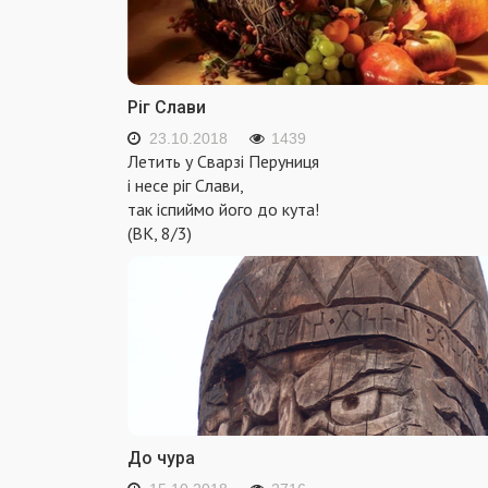
Ріг Слави
23.10.2018
1439
Летить у Сварзі Перуниця
і несе ріг Слави,
так іспиймо його до кута!
(ВК, 8/3)
До чура