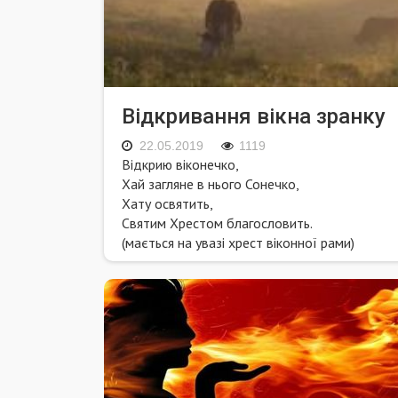
Відкривання вікна зранку
22.05.2019
1119
Відкрию віконечко,
Хай загляне в нього Сонечко,
Хату освятить,
Святим Хрестом благословить.
(мається на увазі хрест віконної рами)