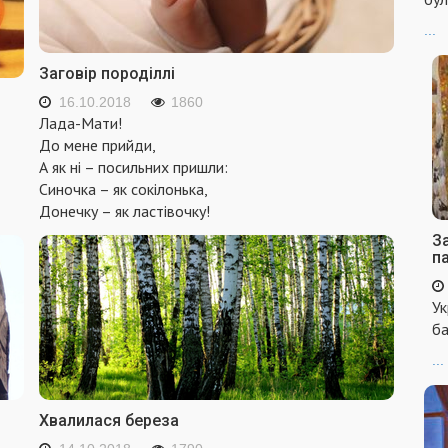
...
Заговір породіллі
16.10.2018
1860
Лада-Мати!
До мене прийди,
А як ні – посильних пришли:
Синочка – як сокілонька,
Донечку – як ластівочку!
За
п
Ук
ба
...
Хвалилася береза