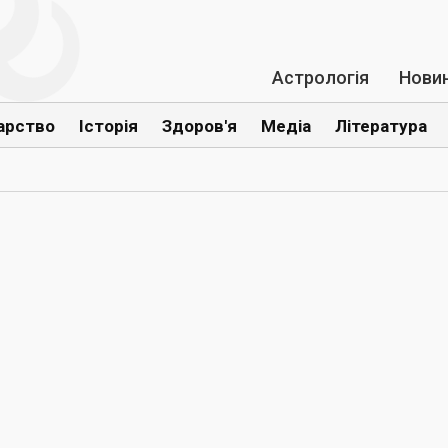
Астрологія
Нови
арство
Історія
Здоров'я
Медіа
Література