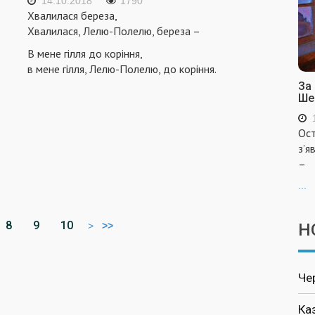
14.10.2018
1790
Хвалилася береза,
Хвалилася, Лелю-Полелю, береза –
В мене гiлля до корiння,
в мене гiлля, Лелю-Полелю, до корiння.
За
Ше
Ост
з’я
–
...
8
9
10
>
>>
Н
Че
Ка