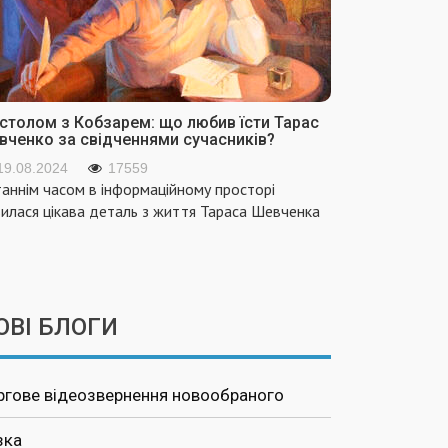
 столом з Кобзарем: що любив їсти Тарас
вченко за свідченнями сучасників?
19.08.2024
17559
аннім часом в інформаційному просторі
вилася цікава деталь з життя Тараса Шевченка
ОВІ БЛОГИ
ргове відеозвернення новообраного
зка