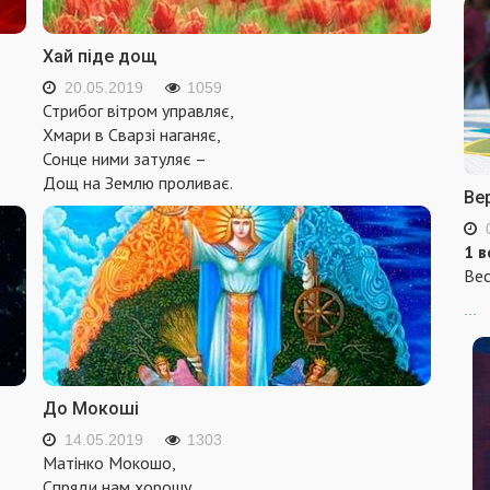
Хай піде дощ
20.05.2019
1059
Стрибог вітром управляє,
Хмари в Сварзі наганяє,
Сонце ними затуляє –
Дощ на Землю проливає.
Ве
1 в
Вес
...
До Мокоші
14.05.2019
1303
Матінко Мокошо,
Спряди нам хорошу