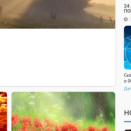
24
ПО
2
Сьо
о 0
Де
Н