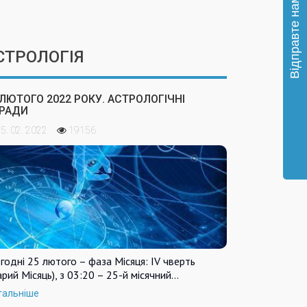
СТРОЛОГІЯ
 ЛЮТОГО 2022 РОКУ. АСТРОЛОГІЧНІ
РАДИ
5. 02. 2022
19156
годні 25 лютого – фаза Місяця: IV чверть
арий Місяць), з 03:20 – 25-й місячний…
тальніше