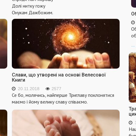
Долі нитку гожу
Онукам Дажбожим.
Об
Об
об
...
Слави, що утворені на основі Велесової
Книги
20.11.2018
2577
Се бо, молячись, найперше Триглаву поклонятися
маємо і йому велику славу співаємо.
Тр
ци
Наш
бул