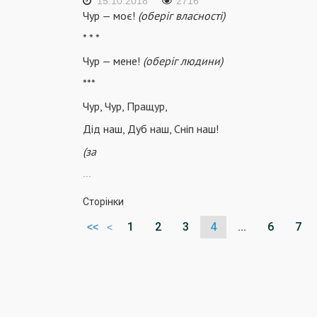
15.10.2018
2716
Чур — моє!
(оберіг власності)
* * *
Чур — мене!
(оберіг людини)
***
Чур, Чур, Пращур,
Дід наш, Дуб наш, Сніп наш!
(за
...
Сторінки
1
2
3
4
...
6
7
<<
<