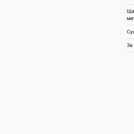
Ща
ми
Су
За