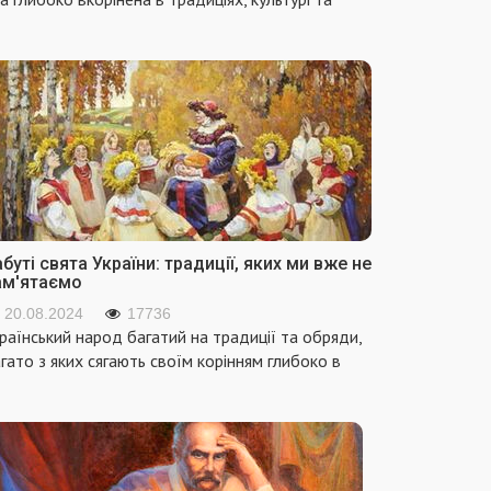
буті свята України: традиції, яких ми вже не
ам'ятаємо
20.08.2024
17736
раїнський народ багатий на традиції та обряди,
гато з яких сягають своїм корінням глибоко в