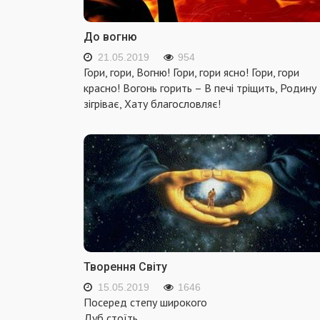
До вогню
21.05.2019
954
Гори, гори, Вогню! Гори, гори ясно! Гори, гори
красно! Вогонь горить – В печі тріщить, Родину
зігріває, Хату благословляє!
Творення Світу
15.05.2019
1646
Посеред степу широкого
Дуб стоїть.