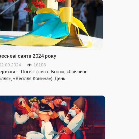
ресневі свята 2024 року
02.09.2024
16108
ересня
— Посвіт (свято Вогню, «Свіччине
ілля», «Весілля Комина»). День