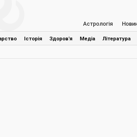
Астрологія
Нови
арство
Історія
Здоров'я
Медіа
Література