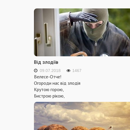
Від злодіїв
09.07.2018
1467
Велесе-Отче!
Огороди нас від злодія
Крутою горою,
Бистрою рікою,