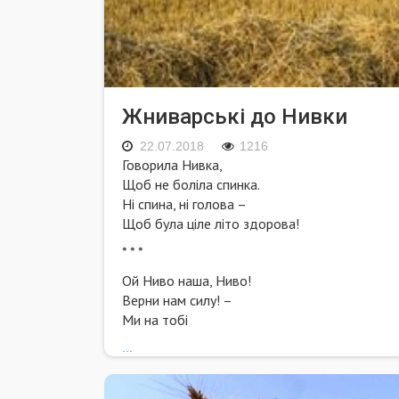
Жниварські до Нивки
22.07.2018
1216
Говорила Нивка,
Щоб не боліла спинка.
Ні спина, ні голова –
Щоб була ціле літо здорова!
* * *
Ой Ниво наша, Ниво!
Верни нам силу! –
Ми на тобі
...