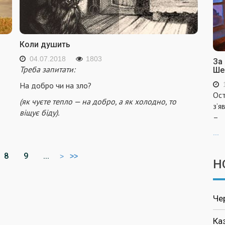
Коли душить
04.07.2018
1803
За
Треба запитати:
Ше
На добро чи на зло?
Ост
(як чуєте тепло — на добро, а як холодно, то
з’я
віщує біду).
–
...
8
9
...
>
>>
Н
Че
Ка