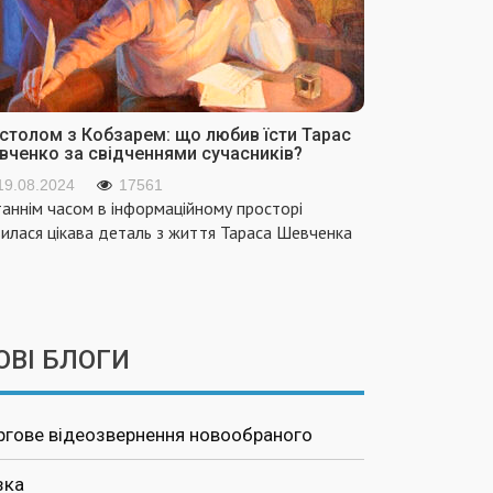
 столом з Кобзарем: що любив їсти Тарас
вченко за свідченнями сучасників?
19.08.2024
17561
аннім часом в інформаційному просторі
вилася цікава деталь з життя Тараса Шевченка
ОВІ БЛОГИ
ргове відеозвернення новообраного
зка