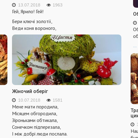
13.07.2018
1963
Гей, Ярило! Гей!
Об
Бери ключі золотії,
Веди коня вороного,
Об
об
...
Жіночий оберіг
10.07.2018
1581
Мене мати породила,
Тр
Місяцем обгородила,
ци
Зіроньками обтикала,
Сонечком підперезала,
Наш
І між добрі люди послала.
бул