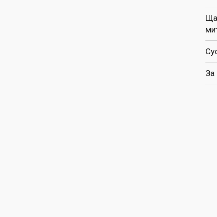
Ща
ми
Су
За