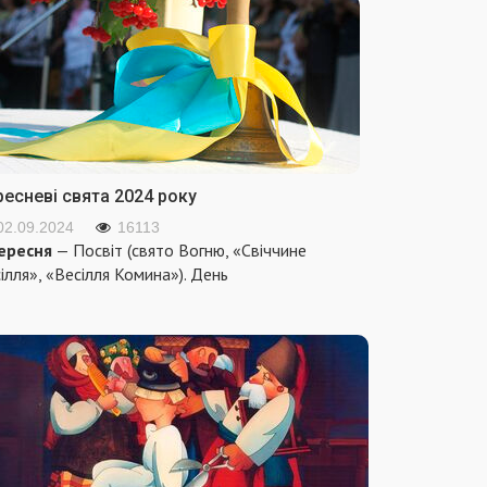
ресневі свята 2024 року
02.09.2024
16113
ересня
— Посвіт (свято Вогню, «Свіччине
ілля», «Весілля Комина»). День