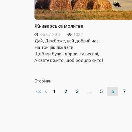
Жниварська молитва
05.07.2018
1332
Дай, Дажбоже, цей добрий час,
На той рік діждати,
Щоб ми були здорові та веселі,
А святеє жито, щоб родило сито!
Сторінки
1
2
3
...
5
6
7
<<
<