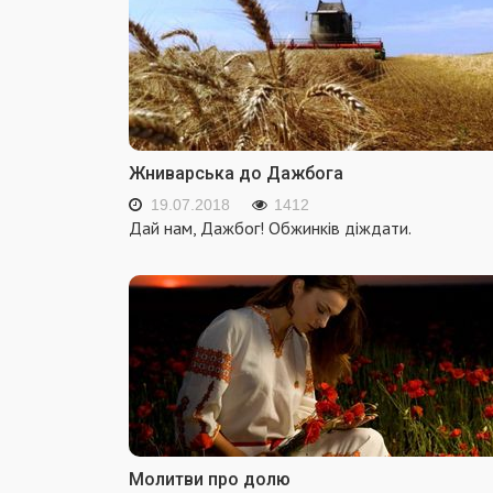
Жниварська до Дажбога
19.07.2018
1412
Дай нам, Дажбог! Обжинків діждати.
Молитви про долю