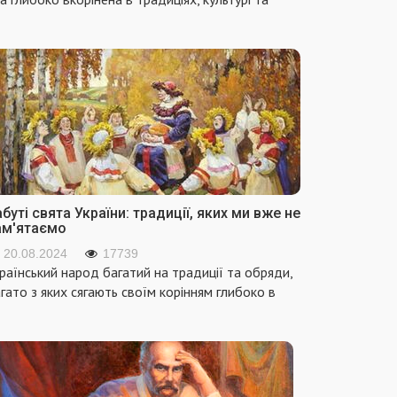
буті свята України: традиції, яких ми вже не
ам'ятаємо
20.08.2024
17739
раїнський народ багатий на традиції та обряди,
гато з яких сягають своїм корінням глибоко в