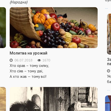
(Народна)
...
Молитва на урожай
За
06.07.2018
1670
п
Хто орав – тому силку,
Хто сіяв – тому дві,
Ук
А хто жав — тому всі!
ба
...