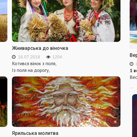
Жниварська до віночка
Ве
16.07.2018
1204
Котився вінок з поля,
Із поля на дорогу,
1 в
Вес
...
Ярильська молитва