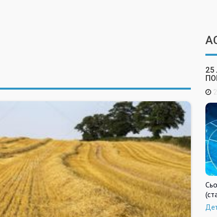
А
25
ПО
2
Сьо
(ст
Де