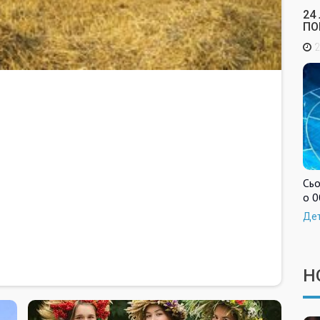
24
ПО
2
Сьо
о 0
Де
Н