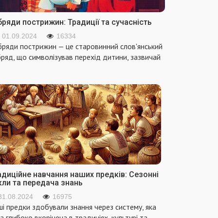
ряди пострижин: Традиції та сучасність
01.09.2024
16334
ряди пострижин — це старовинний слов'янський
ряд, що символізував перехід дитини, зазвичай
адиційне навчання наших предків: Сезонні
кли та передача знань
31.08.2024
16975
і предки здобували знання через систему, яка
а глибоко вкорінена в традиціях, культурі та