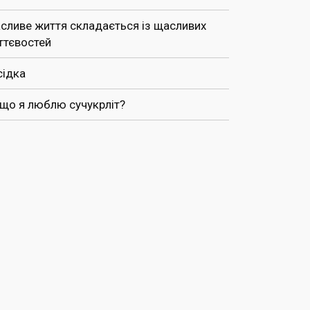
сливе життя складається із щасливих
ттєвостей
сідка
 що я люблю сучукрліт?