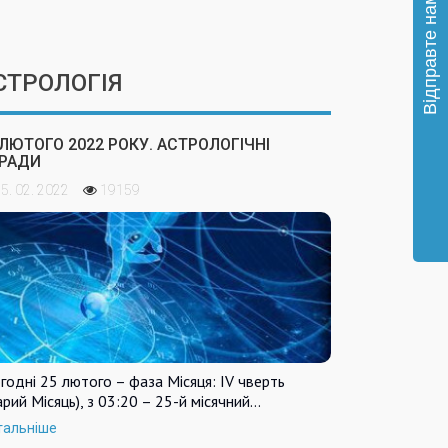
СТРОЛОГІЯ
 ЛЮТОГО 2022 РОКУ. АСТРОЛОГІЧНІ
РАДИ
5. 02. 2022
19159
годні 25 лютого – фаза Місяця: IV чверть
арий Місяць), з 03:20 – 25-й місячний…
тальніше