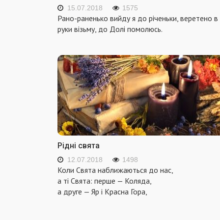
15.07.2018
1575
Рано-раненько вийду я до річеньки, веретено в
руки візьму, до Долі помолюсь.
Рідні свята
12.07.2018
1498
Коли Свята наближаються до нас,
а ті Свята: перше — Коляда,
а друге — Яр і Красна Гора,