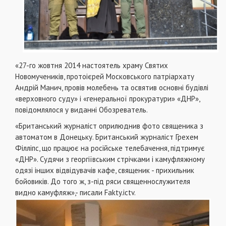
«27-го жовтня 2014 настоятель храму Святих
Новомучеників, протоієрей Московського патріархату
Андрій Манич, провів молебень та освятив основні будівлі
«верховного суду» і «генеральної прокуратури» «ДНР»,
повідомлялося у виданні Обозреватель.
«Британський журналіст оприлюднив фото священика з
автоматом в Донецьку. Британський журналіст Грехем
Філліпс, що працює на російське телебачення, підтримує
«ДНР». Судячи з георгіївським стрічками і камуфляжному
одязі інших відвідувачів кафе, священик - прихильник
бойовиків. До того ж, з-під ряси священнослужителя
видно камуфляж»,- писали Fakty.ictv.