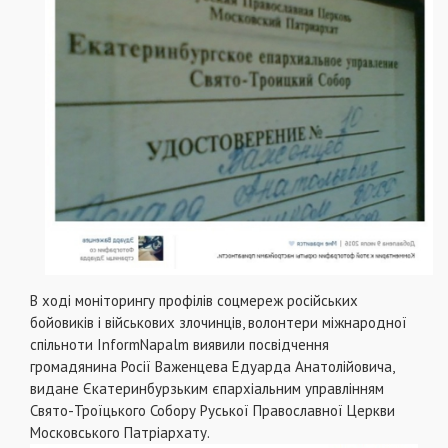
В ході моніторингу профілів соцмереж російських
бойовиків і військових злочинців, волонтери міжнародної
спільноти InformNapalm виявили посвідчення
громадянина Росії Важенцева Едуарда Анатолійовича,
видане Єкатеринбурзьким єпархіальним управлінням
Свято-Троїцького Собору Руської Православної Церкви
Московського Патріархату.