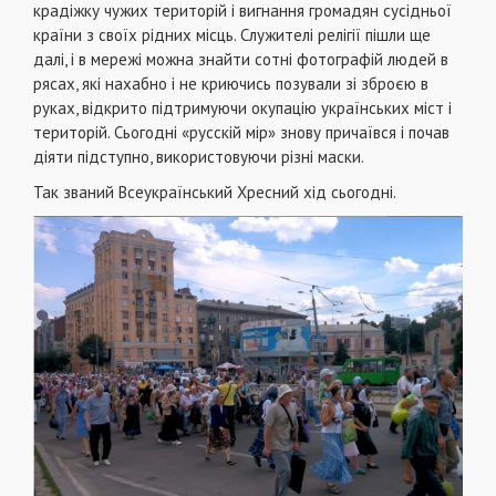
крадіжку чужих територій і вигнання громадян сусідньої
країни з своїх рідних місць. Служителі релігії пішли ще
далі, і в мережі можна знайти сотні фотографій людей в
рясах, які нахабно і не криючись позували зі зброєю в
руках, відкрито підтримуючи окупацію українських міст і
територій. Сьогодні «русскій мір» знову причаївся і почав
діяти підступно, використовуючи різні маски.
Так званий Всеукраїнський Хресний хід сьогодні.