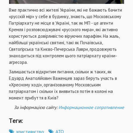
Вже практично всі жителі України, які не бажають бачити
«русскій мір» у себе в будинку, знають, що Московському
Патріархату не місце в Україні, так як МП - це агенти
Кремля і розповсюджувачі «русского мира», які активно
користуються довірливістю віруючих парафіян. На жаль,
найбільші українські святині, такі як Почаївська,
Святогірська та Києво-Печерська Лаври, продовжують
знаходиться під контролем цього патріархату країни-
агресора.
Залишається відкритим питання, скільки ж таких, як
Едуард Анатолійович Важенцев зараз беруть участь в
«Хресному ході», організованому Московським
патріархатом і скільки їх виявиться потім в колоні на
момент прибуття в Київ?
За інформацією сайту:
Информационное сопротивление
Теги:
християнство
АТО