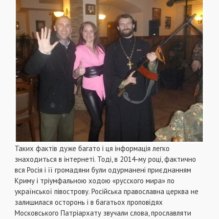
Таких фактів дуже багато і ця інформація легко
знаходиться в інтернеті. Тоді, в 2014-му році, фактично
вся Росія і її громадяни були одурманені приєднанням
Криму і тріумфальною ходою «русского мира» по
української півострову. Російська православна церква не
залишилася осторонь і в багатьох проповідях
Московського Патріархату звучали слова, прославляти