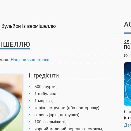
А
 бульйон із вермішеллю
25
МІШЕЛЛЮ
ПО
2
ення:
Національна страва
Інгредієнти
500 г курки,
1 цибулина,
1 морква,
корінь петрушки (або пастернаку),
Сьо
зелень (кріп, петрушка),
(ст
100 г вермішелі,
Де
чорний мелений перець за смаком,