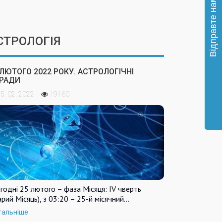
СТРОЛОГІЯ
 ЛЮТОГО 2022 РОКУ. АСТРОЛОГІЧНІ
РАДИ
5. 02. 2022
19160
годні 25 лютого – фаза Місяця: IV чверть
арий Місяць), з 03:20 – 25-й місячний…
тальніше