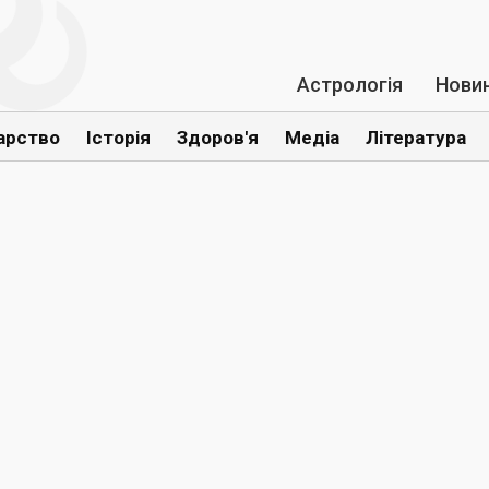
Астрологія
Нови
арство
Історія
Здоров'я
Медіа
Література