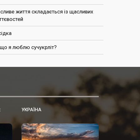
сливе життя складається із щасливих
ттєвостей
сідка
 що я люблю сучукрліт?
:
УКРАЇНА