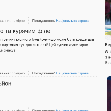
вання:
помірно
Походження:
Національна страва
ою та курячим філе
 гречки і курячого бульйону - що може бути краще для
а картопля тут для ситності! Цей супчик дуже гарно
Ве
е смакує!
1 в
Вес
...
вання:
помірно
Походження:
Національна страва
ьйон
вання:
помірно
Походження:
Національна страва