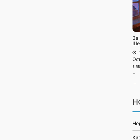
За
Ше
Ост
з’я
–
...
Н
Че
Ка