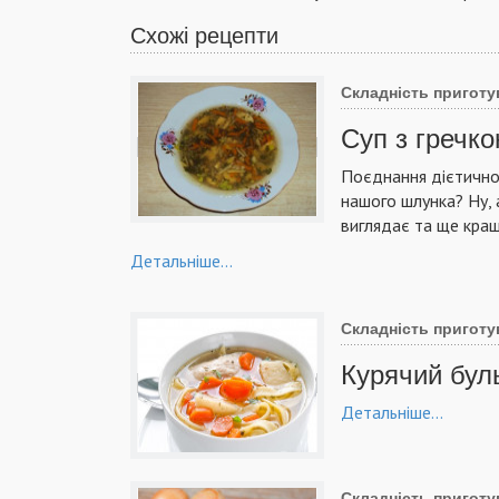
Схожі рецепти
Складність приготу
Суп з гречк
Поєднання дієтичної
нашого шлунка? Ну, 
виглядає та ще кращ
Детальніше...
Складність приготу
Курячий бул
Детальніше...
Складність приготу