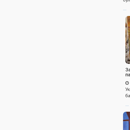
...
За
п
Ук
ба
...