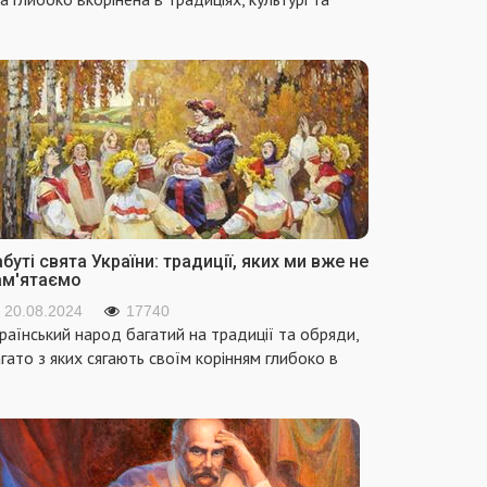
буті свята України: традиції, яких ми вже не
ам'ятаємо
20.08.2024
17740
раїнський народ багатий на традиції та обряди,
гато з яких сягають своїм корінням глибоко в