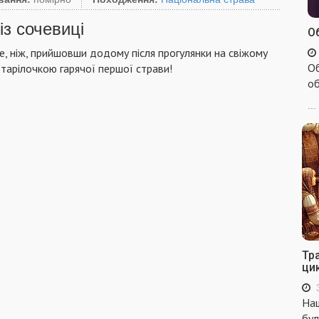
із сочевиці
Об
, ніж, прийшовши додому після прогулянки на свіжому
Об
я тарілочкою гарячої першої страви!
об
...
Тр
ци
Наш
бул