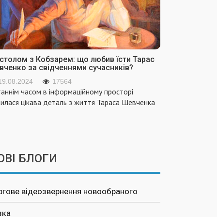
 столом з Кобзарем: що любив їсти Тарас
вченко за свідченнями сучасників?
19.08.2024
17564
аннім часом в інформаційному просторі
вилася цікава деталь з життя Тараса Шевченка
ОВІ БЛОГИ
ргове відеозвернення новообраного
зка