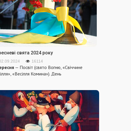
ресневі свята 2024 року
02.09.2024
16114
ересня
— Посвіт (свято Вогню, «Свіччине
ілля», «Весілля Комина»). День