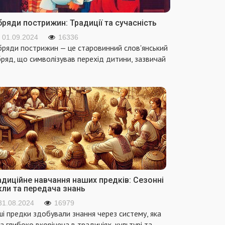
ряди пострижин: Традиції та сучасність
01.09.2024
16336
ряди пострижин — це старовинний слов'янський
ряд, що символізував перехід дитини, зазвичай
адиційне навчання наших предків: Сезонні
кли та передача знань
31.08.2024
16979
і предки здобували знання через систему, яка
а глибоко вкорінена в традиціях, культурі та