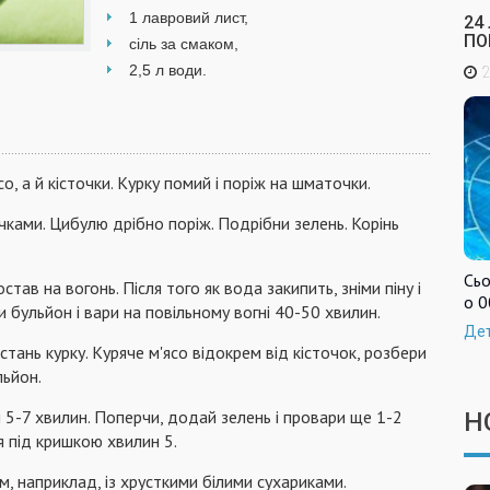
1 лавровий лист,
24
ПО
сіль за смаком,
2,5 л води.
2
о, а й кісточки. Курку помий і поріж на шматочки.
чками. Цибулю дрібно поріж. Подрібни зелень. Корінь
Сьо
тав на вогонь. Після того як вода закипить, зніми піну і
о 0
и бульйон і вари на повільному вогні 40-50 хвилин.
Де
істань курку. Куряче м'ясо відокрем від кісточок, розбери
льйон.
 5-7 хвилин. Поперчи, додай зелень і провари ще 1-2
Н
я під кришкою хвилин 5.
м, наприклад, із хрусткими білими сухариками.