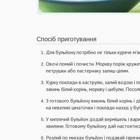
Спосіб приготування
Для бульйону потрібно не тільки куряче м'яс
Овочі помий і почисти. Моркву поріж круже
петрушки або пастернаку залиш цілим.
Курку поклади в каструлю, залий водою і пос
закинь білий корінь, моркву і цибулю. Посол
З готового бульйону викинь білий корінь і д
на невеликі шматочки і поклади назад у бу
У киплячий бульйон додай вермішель і вари
хвилини. Готовому бульйону дай настоятис
Розлий по мисках бульйон і подавай гарячи