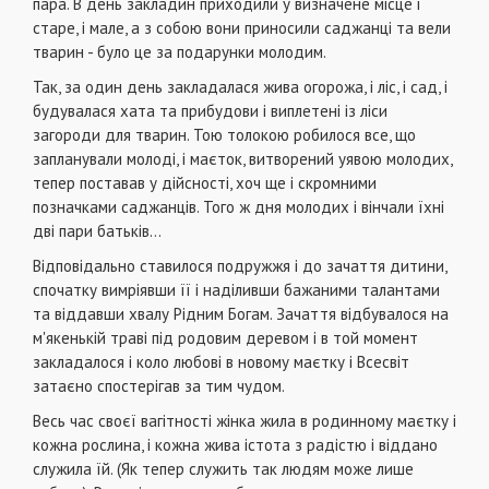
пара. В день закладин приходили у визначене місце і
старе, і мале, а з собою вони приносили саджанці та вели
тварин - було це за подарунки молодим.
Так, за один день закладалася жива огорожа, і ліс, і сад, і
будувалася хата та прибудови і виплетені із ліси
загороди для тварин. Тою толокою робилося все, що
запланували молоді, і маєток, витворений уявою молодих,
тепер поставав у дійсності, хоч ще і скромними
позначками саджанців. Того ж дня молодих і вінчали їхні
дві пари батьків...
Відповідально ставилося подружжя і до зачаття дитини,
спочатку вимріявши її і наділивши бажаними талантами
та віддавши хвалу Рідним Богам. Зачаття відбувалося на
м'якенькій траві під родовим деревом і в той момент
закладалося і коло любові в новому маєтку і Всесвіт
затаєно спостерігав за тим чудом.
Весь час своєї вагітності жінка жила в родинному маєтку і
кожна рослина, і кожна жива істота з радістю і віддано
служила їй. (Як тепер служить так людям може лише