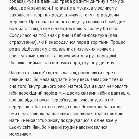
собака). Руси відали, що треба родити дитину в тому ж
місці, де й зачинали. І жінка не в муках, а у великому
захопленні творіння родила живу істоту під родовим
деревом. Про початок цього процесу сповіщав білий дим
над багаттям, в яке підкладав вологу солому батько.
Сходилася на той знак рідня й бабка-повитуха (для
страхування), які й знаходилися перед ворітьми. Процес
родів відбувався у спеціальних низеньких ночвах з
приступками для ніг та поручнями для рук породіллі.
Чоловік приймав на свої руки народжувану дитину.
Плацента ("місце") відділялася від немовляти через
певний час, бо мала віддати йому весь запас життєвих
сил того "внутрішнього раю" матері. Був це для немовляти
ніби перехідний період між двома світами, ніби адаптація,
про що відали руси. Перев'язував пуповину, а потім і
перерізав її батько на ручці серпа. Чоловіком-батьком
омиті настояною на цілющих і запашних травах водою
мати і немовлятко знову поєднувалися в одне вже у
цьому світі Яви, бо мамині груди наповнювалися
молозивом.