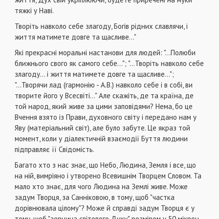
тяжкі у Наві.
Творіть навколо себе злагоду, Богів рідних славлячи, і
життя матимете довге та щасливе..."
Які прекрасні моральні настанови для людей: "...Полюби
ближнього свого як самого себе..."; "...Творіть навколо себе
злагоду... і життя матимете довге та щасливе...";
"...Творячи лад (гармонію - А.В.) навколо себе і в собі, ви
творите його у Всесвіті..." Але скажіть, де та країна, де
той народ, який живе за цими заповідями? Нема, бо це
Вчення взято із Прави, духовного світу і передано нам у
Яву (матеріальний світ), але було забуте. Це якраз той
момент, коли у діалектичній взаємодії Буття людини
підправляє її Свідомість.
Багато хто з нас знає, що Небо, Людина, Земля і все, що
на ній, вимріяно і утворено Всевишнім Творцем Словом. Та
мало хто знає, для чого Людина на Землі живе. Може
задум Творця, за Санніковою, в тому, щоб "частка
дорівнювала цілому"? Може й справді задум Творця є у
тому, щоб "зернина світового Духу" розміром у 50 мікрон