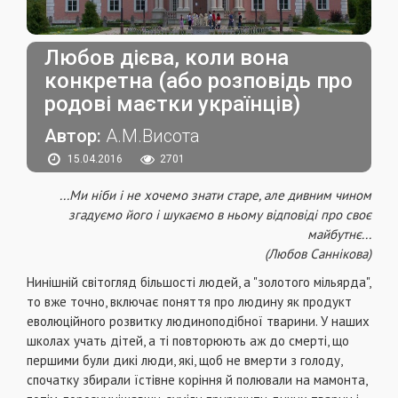
Любов дієва, коли вона
конкретна (або розповідь про
родові маєтки українців)
Автор:
А.М.Висота
15.04.2016
2701
...Ми ніби і не хочемо знати старе, але дивним чином
згадуємо його і шукаємо в ньому відповіді про своє
майбутнє...
(Любов Саннікова)
Нинішній світогляд більшості людей, а "золотого мільярда",
то вже точно, включає поняття про людину як продукт
еволюційного розвитку людиноподібної тварини. У наших
школах учать дітей, а ті повторюють аж до смерті, що
першими були дикі люди, які, щоб не вмерти з голоду,
спочатку збирали їстівне коріння й полювали на мамонта,