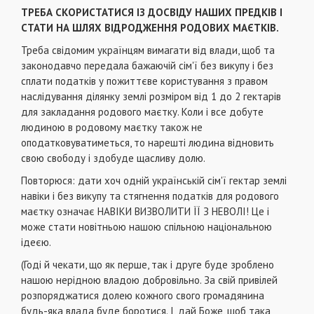
ТРЕБА СКОРИСТАТИСЯ ІЗ ДОСВІДУ НАШИХ ПРЕДКІВ І
СТАТИ НА ШЛЯХ ВІДРОДЖЕННЯ РОДОВИХ МАЄТКІВ.
Треба свідомим українцям вимагати від влади, щоб та
законодавчо передала бажаючій сім'ї без викупу і без
сплати податків у пожиттєве користування з правом
наслідування ділянку землі розміром від 1 до 2 гектарів
для закладання родового маєтку. Коли і все добуте
людиною в родовому маєтку також не
оподатковуватиметься, то нарешті людина відновить
свою свободу і здобуде щасливу долю.
Повторюся: дати хоч одній українській сім'ї гектар землі
навіки і без викупу та стягнення податків для родового
маєтку означає НАВІКИ ВИЗВОЛИТИ ЇЇ З НЕВОЛІ! Це і
може стати новітньою нашою спільною національною
ідеєю.
(Годі й чекати, що як перше, так і друге буде зроблено
нашою нерідною владою добровільно. За свій привілей
розпоряджатися долею кожного свого громадянина
будь-яка влада буде боротися. І, дай Боже, щоб така