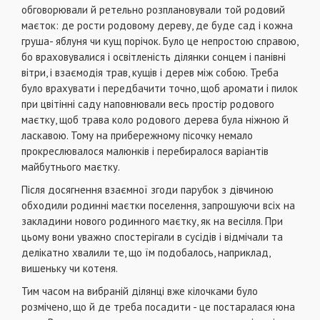
обговорювали й ретельно розплановували той родовий
маєток: де рости родовому дереву, де буде сад і кожна
груша- яблуня чи кущ порічок. Було це непростою справою,
бо враховувалися і освітленість ділянки сонцем і панівні
вітри, і взаємодія трав, кущів і дерев між собою. Треба
було врахувати і передбачити точно, щоб аромати і пилок
при цвітінні саду наповнювали весь простір родового
маєтку, щоб трава коло родового дерева була ніжною й
ласкавою. Тому на прибережному пісочку немало
прокреслювалося малюнків і перебиралося варіантів
майбутнього маєтку.
Після досягнення взаємної згоди парубок з дівчиною
обходили родинні маєтки поселення, запрошуючи всіх на
закладини нового родинного маєтку, як на весілля. При
цьому вони уважно спостерігали в сусідів і відмічали та
делікатно хвалили те, що їм подобалось, наприклад,
вишеньку чи котеня.
Тим часом на вибраній ділянці вже кілочками було
розмічено, що й де треба посадити - це постаралася юна