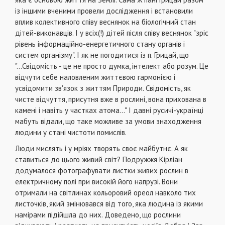
із іншими вченими провели дослідження і встановили
вплив колективного співу веснянок на біологічний стан
дітей-виконавців. І у всіх(!) дітей після співу веснянок "зріс
рівень інформаційно-енергетичного стану органів і
систем організму". І як не погодитися із п. Грицай, що
"...Свідомість - це не просто думка, інтелект або розум. Це
відчути себе наловленим життєвою гармонією і
усвідомити зв'язок з життям Природи. Свідомість, як
чисте відчуття, присутня вже в рослині, вона прихована в
камені і навіть у частках атома..." І давні русичі-українці
мабуть відали, що таке можливе за умови знаходження
людини у стані чистоти помислів.
Люди мислять і у мріях творять своє майбутнє. А як
ставиться до цього живий світ? Подружжя Кірліан
додумалося фотографувати листки живих рослин в
електричному полі при високій його напрузі. Вони
отримали на світлинах кольоровий ореол навколо тих
листочків, який змінювався від того, яка людина із якими
намірами підійшла до них. Доведено, що рослини