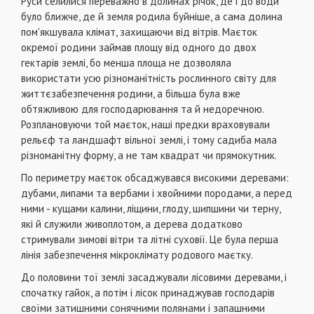
Руси селилися переважно в долинах річок, де і до води
було ближче, де й земля родила буйніше, а сама долина
пом'якшувала клімат, захищаючи від вітрів. Маєток
окремої родини займав площу від одного до двох
гектарів землі, бо менша площа не дозволяла
використати усю різноманітність рослинного світу для
життєзабезпечення родини, а більша була вже
обтяжливою для господарювання та й недоречною.
Розплановуючи той маєток, наші предки враховували
рельєф та ландшафт вільної землі, і тому садиба мала
різноманітну форму, а не там квадрат чи прямокутник.
По периметру маєток обсаджувався високими деревами:
дубами, липами та вербами і хвойними породами, а перед
ними - кущами калини, ліщини, глоду, шипшини чи терну,
які й служили живоплотом, а дерева додатково
стримували зимові вітри та літні суховії. Це була перша
лінія забезпечення мікроклімату родового маєтку.
До половини тої землі засаджували лісовими деревами, і
спочатку гайок, а потім і лісок принаджував господарів
своїми затишними сонячними полянами і запашними