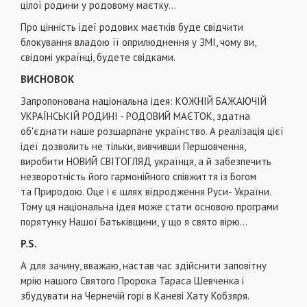
цілої родини у родовому маєтку...
Про цінність ідеї родових маєтків буде свідчити
блокування владою її оприлюднення у ЗМІ, чому ви,
свідомі українці, будете свідками.
ВИСНОВОК
Запропонована національна ідея: КОЖНІЙ БАЖАЮЧІЙ
УКРАЇНСЬКІЙ РОДИНІ - РОДОВИЙ МАЄТОК, здатна
об'єднати наше розшарпане українство. А реалізація цієї
ідеї дозволить не тільки, вивчивши Першовчення,
виробити НОВИЙ СВІТОГЛЯД українця, а й забезпечить
незворотність його гармонійного співжиття із Богом
та Природою. Оце і є шлях відродження Руси- України.
Тому ця національна ідея може стати основою програми
порятунку Нашої Батьківщини, у що я свято вірю...
P.S.
А для зачину, вважаю, настав час здійснити заповітну
мрію нашого Святого Пророка Тараса Шевченка і
збудувати на Чернечій горі в Каневі Хату Кобзяря.