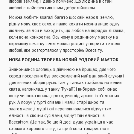
любові землян). І давно помічено, що людина в стані
любові є найефективнішим добродійником.
Можна любити взагалі багато що: свій народ, землю,
рідну мову, своє село, а палко кохати можна лише одну
людину. Звідси й виходить, що любов на порядок дієвіша,
коли вона конкретна. Ось чому в родинному маєтку на
окремому шматку землі можна родині утворити те коло
любові, яке розгорталося у просторінь Всесвіту.
НОВА РОДИНА ТВОРИЛА НОВИЙ РОДОВИЙ МАЄТОК
Знайомилися хлопець з дівчиною на ігрищах, для чого
серед поселення був виокремлений майдан, який служив і
для вічевих зборів русів. Там у танках і забавах на великі
свята, наприклад, у танку "Ручай", і вибирали собі юнак
юнку чи юнка юнака, проходячи під аркою із з'єднаних
рук. А поруч у гурті співали і малі, і старі щиро та
злагоджено, і душі їхні переповнювалися відчуттям
єдності із своїми сусідами, відчуттям єдності із
Всесвітом. (Це так, бо ще й досі душа українця в час
схожого хорового співу, та ще й коли товариство в