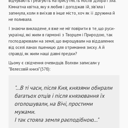
відчувають і реагують на присутність носіїв Добра і Зла.
Кімнатна квітка, яку я любив і догоджав їй, зів'яла і
загинула, коли я виїхав в інше місто, хоч як її дружина й
не поливала.
І знаючи викладене, я вже не міг повірити в те, що руси-
українці, які жили в гармонії з Творцем і Природою, так
господарювали на землі, що вирощували на віддалених
від оселі ланах пшеницю для отримання зиску. А й
справді, як жили наші давні предки?
Цьому є свідчення очевидців. Волхви записали у
"Велесовій книзі"(37б):
"...В ті часи, після Кия, князями обирали
багатьох отців і після князювання їх
оголошували, на Вічі, простими
мужами.
І так стояла земля раєподібною..."