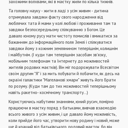
захожими волхвами, які в маєтку жили по кілька тижнів.
Та головну науку - жити в ладі з усім живим - дитина
отримувала завдяки факту свого народження від
люблячих тата й мами у колі любові і проживання там та
завдяки безпосередньому спілкуванню з Богом. Це
давало юному русу мати чистоту помислів і вмикатися за
бажанням до інформаційного поля Землі і спілкуватися
завдяки йому з кожним землянином теперішнім, колишнім
і майбутнім. (І куди там теперішнім засобам зв'язку,
мобільним телефонам та Інтернету до можливостей
жителів родових маєтків). Він міг подорожувати Всесвітом
своїм другим "Я" і за мить побувати й побачити, як десь на
окраїні галактики "Магеланові хмари" живуть його Брати
по розуму. (Куди там до тих можливостей теперішньому
навіть ракетно- космічному транспорту...)
Користуючись набутими знаннями, юний русич, помірно
працюючи в маєтку поряд з батьками, вивчав взаємодію
всього живого з усім живим, і це давало йому можливість,
коли прийде його час, утворити нову родину і новий, може
ще й кращий від батьківського, родовий маєток, бо він