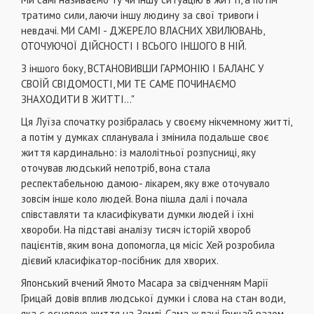
тратимо сили, лаючи іншу людину за свої тривоги і
невдачі. МИ САМІ - ДЖЕРЕЛО ВЛАСНИХ ХВИЛЮВАНЬ,
ОТОЧУЮЧОЇ ДІЙСНОСТІ І ВСЬОГО ІНШОГО В НІЙ.
З іншого боку, ВСТАНОВИВШИ ГАРМОНІЮ І БАЛАНС У
СВОЇЙ СВІДОМОСТІ, МИ ТЕ САМЕ ПОЧИНАЄМО
ЗНАХОДИТИ В ЖИТТІ..."
Ця Луїза спочатку розібралась у своєму нікчемному житті,
а потім у думках спланувала і змінила подальше своє
життя кардинально: із малолітньої розпусниці, яку
оточував людський непотріб, вона стала
респектабельною дамою- лікарем, яку вже оточувало
зовсім інше коло людей. Вона пішла далі і почала
співставляти та класифікувати думки людей і їхні
хвороби. На підставі аналізу тисяч історій хвороб
пацієнтів, яким вона допомогла, ця місіс Хей розробила
дієвий класифікатор-посібник для хворих.
Японський вчений Ямото Масара за свідченням Марії
Грицай довів вплив людської думки і слова на стан води,
яка є основою життя на Землі. Сама ж пані Грицай разом