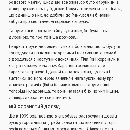
родового маєтку, шкодило все живе, бо було отруйним, а
довершували справу бджоли. Покусані римляни так тікали,
що одиниці з них, які добігли до Риму, воліли б навіки
забути про свої ганебні поразки від русів.
Та руси таки програли війну чужинцям, бо була вона
духовною, та про те інша розмова...
І нарешті, руси не боялися смерті, бо відали, що їх будуть
пригадувати нащадки здоровими і щасливими, а тому й
відродяться в наступних поколіннях. Тіла їхні хоронили в
ліску в їхньому ж маєтку. Зарівнена земля швидко
заростала травою, і давній нащадок відав, що гілка і
листочки, які його ніжно зачепили, нагадують йому про
далеких родичів. (Якби бачили колишні відруси наші
теперішні кладовища, то вони назвали б їх не чим іншим,
як впорядкованими смітниками).
МІЙ ОСОБИСТИЙ ДОСВІД
Ще в 1999 році, весною, я спробував застосувати досвід
русів у городництві. (Треба сказати, що вивчення історії
русів ведеться й іншими дослідниками). Діялося це на