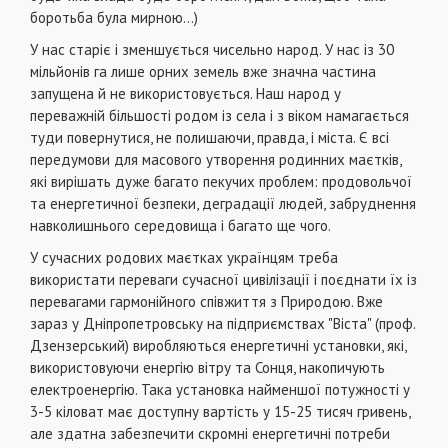
боротьба була мирною...)
У нас старіє і зменшується чисельно народ. У нас із 30
мільйонів га лише орних земель вже значна частина
запущена й не використовується. Наш народ у
переважній більшості родом із села і з віком намагається
туди повернутися, не полишаючи, правда, і міста. Є всі
передумови для масового утворення родинних маєтків,
які вирішать дуже багато пекучих проблем: продовольчої
та енергетичної безпеки, деградації людей, забруднення
навколишнього середовища і багато ще чого.
У сучасних родових маєтках українцям треба
використати переваги сучасної цивілізації і поєднати їх із
перевагами гармонійного співжиття з Природою. Вже
зараз у Дніпропетровську на підприємствах "Віста" (проф.
Дзензерський) виробляються енергетичні установки, які,
використовуючи енергію вітру та Сонця, накопичують
електроенергію. Така установка найменшої потужності у
3-5 кіловат має доступну вартість у 15-25 тисяч гривень,
але здатна забезпечити скромні енергетичні потреби