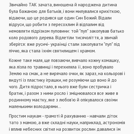
Звичайно ТАК зачата, виношена й народжена дитина
була бажаною для батьків, і вони милувалися крихіткою,
відаючи, що це родився ще один Син Божий. Відали
відруси, що робити з пересохлим й відпалим від
немовляти підрізком пуповини: той "пуп" закопував батько
коло родового дерева. Відлетіли тисячоліття, а звичай
зберігся: вже русичі- українці стали закопувати "пуп" під
піччю, яка стала їхнім святилищем і храмом.
Кожне таке маля, ще повзаючи, вивчало кожну комашку,
яка лізла по травинці і перехиляла її, воно пробувало
Землю на смак, а не вирячало очки, як зараз, на кольорові і
видуті із пластику іграшки, не розуміючи що воно й до
чого. Дитя підростало, в нього вже були сестричка і
братик, і разом з ними росло і зміцнювалося все живе в
родинному маєтку, яке з любов'ю й опікувалося своїми
маленькими володарями...
Простим наукам - грамоті й рахуванню - навчали діток
тато з мамою, а вже складні науки, наприклад, астрономія
і вплив небесних світил на розвиток рослин давалися їм