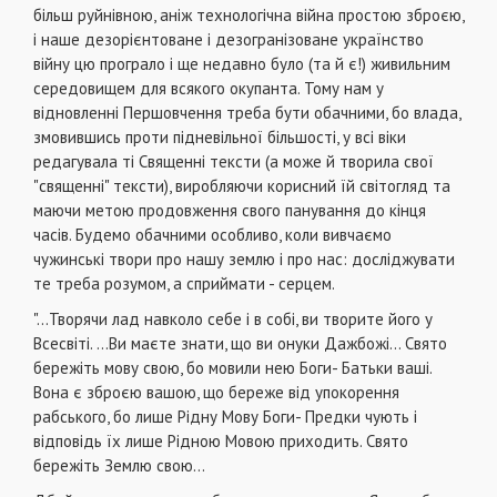
більш руйнівною, аніж технологічна війна простою зброєю,
і наше дезорієнтоване і дезогранізоване українство
війну цю програло і ще недавно було (та й є!) живильним
середовищем для всякого окупанта. Тому нам у
відновленні Першовчення треба бути обачними, бо влада,
змовившись проти підневільної більшості, у всі віки
редагувала ті Священні тексти (а може й творила свої
"священні" тексти), виробляючи корисний їй світогляд та
маючи метою продовження свого панування до кінця
часів. Будемо обачними особливо, коли вивчаємо
чужинські твори про нашу землю і про нас: досліджувати
те треба розумом, а сприймати - серцем.
"...Творячи лад навколо себе і в собі, ви творите його у
Всесвіті. ...Ви маєте знати, що ви онуки Дажбожі... Свято
бережіть мову свою, бо мовили нею Боги- Батьки ваші.
Вона є зброєю вашою, що береже від упокорення
рабського, бо лише Рідну Мову Боги- Предки чують і
відповідь їх лише Рідною Мовою приходить. Свято
бережіть Землю свою...