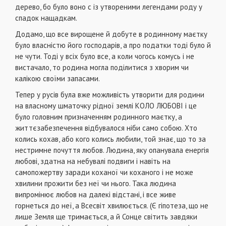
дерево, бо було воно с із утвореними легендами роду у
спадок нащадкам.
Додамо, що все вирощене й добуте в родинному маєтку
було власністю його господарів, а про податки тоді було й
не чути. Тоді у всіх було все, а коли чогось комусь і не
вистачало, то родина могла поділитися з хворим чи
калікою своїми запасами.
Тепер у русів була вже можливість утворити для родини
на власному шматочку рідної землі КОЛО ЛЮБОВІ і це
було головним призначенням родинного маєтку, а
життєзабезпечення відбувалося ніби само собою. Хто
колись кохав, або кого колись любили, той знає, що то за
нестримне почуття любов. Людина, яку опанувала енергія
любові, здатна на небувалі подвиги і навіть на
самопожертву заради коханої чи коханого і не може
хвилини прожити без неї чи нього. Така людина
випромінює любов на далекі відстані, і все живе
горнеться до неї, а Всесвіт хвилюється. (Є гіпотеза, що не
лише Земля ще тримається, а й Сонце світить завдяки