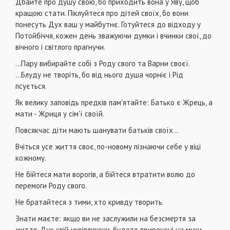
Дбайте про душу свою, бо приходить вона у Яву, щоб
кращою стати. Піклуйтеся про дітей своїх, бо вони
понесуть Дух ваш у майбутнє. Готуйтеся до відходу у
Потойбіччя, кожен день зважуючи думки і вчинки свої, до
вічного і світлого прагнучи.
...Пару вибирайте собі з Роду свого та Варни своєї.
...Блуду не творіть, бо від нього душа чорніє і Рід
псується.
Як велику заповідь предків пам'ятайте: Батько є Жрець, а
мати - Жриця у сім'ї своїй.
Повсякчас діти мають шанувати батьків своїх...
Вчіться усе життя своє, по-новому пізнаючи себе у віці
кожному.
Не бійтеся мати ворогів, а бійтеся втратити волю до
перемоги Роду свого.
Не братайтеся з тими, хто кривду творить.
Знати маєте: якщо ви не заслужили на безсмертя за
життя, Дух свій укріплюючи, будете приречені на муки