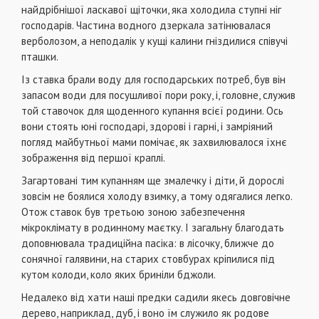
найдрібнішої ласкавої щіточки, яка холодила ступні ніг
господарів. Частина водного дзеркала затінювалася
верболозом, а неподалік у кущі калини гніздилися співучі
пташки.
Із ставка брали воду для господарських потреб, був він
запасом води для посушливої пори року, і, головне, служив
той ставочок для щоденного купання всієї родини. Ось
вони стоять юні господарі, здорові і гарні, і замріяний
погляд майбутньої мами помічає, як захвилювалося їхнє
зображення від першої краплі.
Загартовані тим купанням ще змалечку і діти, й дорослі
зовсім не боялися холоду взимку, а тому одягалися легко.
Отож ставок був третьою зоною забезпечення
мікроклімату в родинному маєтку. І загальну благодать
доповнювала традиційна пасіка: в лісочку, ближче до
сонячної галявини, на старих стовбурах кріпилися під
кутом колоди, коло яких бриніли бджоли.
Недалеко від хати наші предки садили якесь довговічне
дерево, наприклад, дуб, і воно їм служило як родове