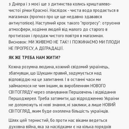
з Дніпра і з моєї ще з дитинства колись кришталево-
чистої річки Красної. Наслідок - чиста вода продається в
магазинах (прогноз про це ще недавно здавався
антиутопією). Наступний крок такого "прогресу": отруєння
атмосфери, ходіння людей від малого до старого в
протигазах і продаж чистого повітря в магазинах.
Висновок: МИ ЖИВЕМО НЕ ТАК! І ПОЖИНАЄМО МИ ПЛОДИ
НЕ ПРОГРЕСУ, А ДЕГРАДАЦІЇ.
ЯК ЖЕ ТРЕБА НАМ ЖИТИ?
Кожна розумна людина, кожний свідомий українець,
збагнувши, що Шукшин правий, задумується над
відповіддю на це запитання. І в останні часи ми
займаємося не чим іншим, як виробленням НОВОГО
СВІТОГЛЯДУ через опанування Першовчень і відвідання
Першоджерел. Треба затямити, що відродженню України
не допоможуть ні нові знання, ні заклики, а лише НОВИЙ
СВІТОГЛЯД, яким буде охоплена більшість українців.
Шлях цей тернистий, бо проти нас віками ведеться
духовна війна, яка за наслідками є на кілька порядків