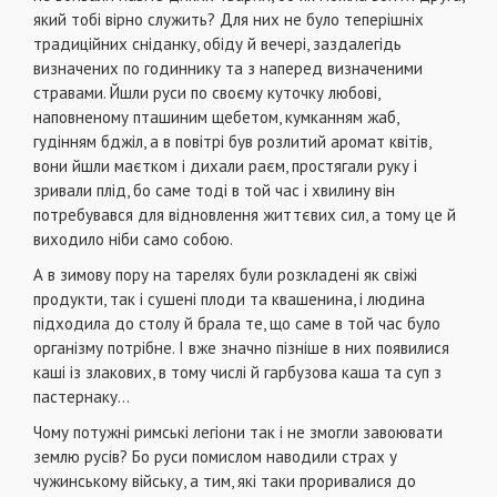
який тобі вірно служить? Для них не було теперішніх
традиційних сніданку, обіду й вечері, заздалегідь
визначених по годиннику та з наперед визначеними
стравами. Йшли руси по своєму куточку любові,
наповненому пташиним щебетом, кумканням жаб,
гудінням бджіл, а в повітрі був розлитий аромат квітів,
вони йшли маєтком і дихали раєм, простягали руку і
зривали плід, бо саме тоді в той час і хвилину він
потребувався для відновлення життєвих сил, а тому це й
виходило ніби само собою.
А в зимову пору на тарелях були розкладені як свіжі
продукти, так і сушені плоди та квашенина, і людина
підходила до столу й брала те, що саме в той час було
організму потрібне. І вже значно пізніше в них появилися
каші із злакових, в тому числі й гарбузова каша та суп з
пастернаку...
Чому потужні римські легіони так і не змогли завоювати
землю русів? Бо руси помислом наводили страх у
чужинському війську, а тим, які таки проривалися до