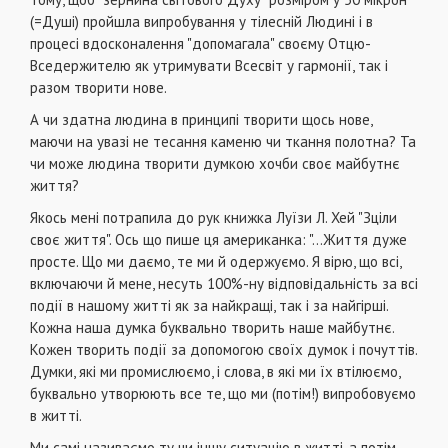
(=Душі) пройшла випробування у тілесній Людині і в
процесі вдосконалення "допомагала" своєму Отцю-
Вседержителю як утримувати Всесвіт у гармонії, так і
разом творити нове.
А чи здатна людина в принципі творити щось нове,
маючи на увазі не тесання каменю чи ткання полотна? Та
чи може людина творити думкою хочби своє майбутнє
життя?
Якось мені потрапила до рук книжка Луїзи Л. Хей "Зціли
своє життя". Ось що пише ця американка: "...Життя дуже
просте. Що ми даємо, те ми й одержуємо. Я вірю, що всі,
включаючи й мене, несуть 100%-ну відповідальність за всі
події в нашому житті як за найкращі, так і за найгірші.
Кожна наша думка буквально творить наше майбутнє.
Кожен творить події за допомогою своїх думок і почуттів.
Думки, які ми промислюємо, і слова, в які ми їх втілюємо,
буквально утворюють все те, що ми (потім!) випробовуємо
в житті.
Ми самі називаємо ту чи іншу ситуацію в житті, а потім