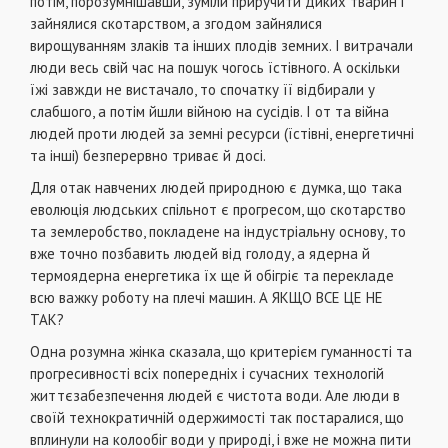
потім, порозумнішавши, зуміли приручити диких тварин і
зайнялися скотарством, а згодом зайнялися
вирощуванням злаків та інших плодів земних. І витрачали
люди весь свій час на пошук чогось їстівного. А оскільки
їжі завжди не вистачало, то спочатку її відбирали у
слабшого, а потім йшли війною на сусідів. І от та війна
людей проти людей за земні ресурси (їстівні, енергетичні
та інші) безперервно триває й досі.
Для отак навчених людей природною є думка, що така
еволюція людських спільнот є прогресом, що скотарство
та землеробство, покладене на індустріальну основу, то
вже точно позбавить людей від голоду, а ядерна й
термоядерна енергетика їх ще й обігріє та перекладе
всю важку роботу на плечі машин. А ЯКЩО ВСЕ ЦЕ НЕ
ТАК?
Одна розумна жінка сказала, що критерієм гуманності та
прогресивності всіх попередніх і сучасних технологій
життєзабезпечення людей є чистота води. Але люди в
своїй технократичній одержимості так постаралися, що
вплинули на колообіг води у природі, і вже не можна пити