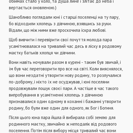
обіймах стало у коло, та душа лине і злітає до неба і
вертається оновленою.)
Шанобливо поглядали юні і старші поселенці на ту пару,
бо відходили хлопець з дівчиною, взявшись за руки.
Відали, що між ними вже проскочила іскра любові.
Щоб вивчити і перевірити свої почуття молода пара
усамітнювалася на тривалий час десь в ліску в родовому
маєтку батьків хлопця чи дівчини.
Вони навіть ночували разом в курені - таким був звичай, і
їм був час переговорити про все на світі. Коли вияснялося,
що вони нездатні утворити нову родину, то розлучалися
по-доброму, і ніхто їх не осуджував, і юні поселяни
продовжували пошук своєї пари. А частіше в час такого
випробування в усамітненні хлопець з дівчиною
признавалися один одному в коханні і бажанні утворити
родину, бо були вже один для одного, як Бог і Богиня.
Після цього юна пара йшла й вибирала собі землю для
родинного маєтку, звичайно ж неподалік від родового
поселення. Потім після вибору місця тривалий час вони