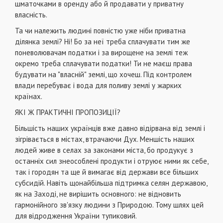
шматочками в оренду або й продавати у приватну
власність.
Та чи належить людині повністю уже ніби приватна
ділянка землі? Ні! Бо за неї треба сплачувати тим же
поневолювачам податки і за вирощене на землі теж
окремо треба сплачувати податки! Ти не маєш права
будувати на "власній" землі, що хочеш. Під контролем
влади перебуває і вода для поливу землі у жарких
країнах.
ЯКІ Ж ПРАКТИЧНІ ПРОПОЗИЦІЇ?
Більшість наших українців вже давно відірвана від землі і
зігрівається в містах, втрачаючи Дух. Меншість наших
людей живе в селах за законами міста, бо продукує з
останніх сил знеособлені продукти і отруює ними як себе,
так і городян та ще й вимагає від держави все більших
субсидій. Навіть щонайбільша підтримка селян державою,
як на Заході, не вирішить основного: не відновить
гармонійного зв'язку людини з Природою. Тому шлях цей
для відродження України тупиковий.