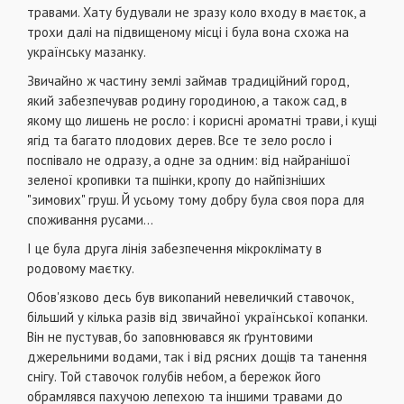
травами. Хату будували не зразу коло входу в маєток, а
трохи далі на підвищеному місці і була вона схожа на
українську мазанку.
Звичайно ж частину землі займав традиційний город,
який забезпечував родину городиною, а також сад, в
якому що лишень не росло: і корисні ароматні трави, і кущі
ягід та багато плодових дерев. Все те зело росло і
поспівало не одразу, а одне за одним: від найранішої
зеленої кропивки та пшінки, кропу до найпізніших
"зимових" груш. Й усьому тому добру була своя пора для
споживання русами...
І це була друга лінія забезпечення мікроклімату в
родовому маєтку.
Обов'язково десь був викопаний невеличкий ставочок,
більший у кілька разів від звичайної української копанки.
Він не пустував, бо заповнювався як ґрунтовими
джерельними водами, так і від рясних дощів та танення
снігу. Той ставочок голубів небом, а бережок його
обрамлявся пахучою лепехою та іншими травами до