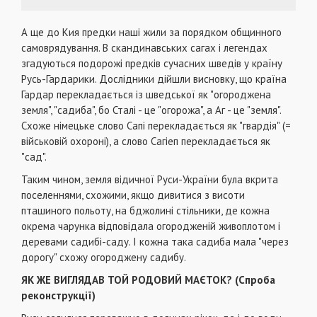
А ще до Кия предки наші жили за порядком общинного
самоврядування. В скандинавських сагах і легендах
згадуються подорожі предків сучасних шведів у країну
Русь-Гардарики. Дослідники дійшли висновку, що країна
Гардар перекладається із шведської як "огороджена
земля", "садиба", бо Сталі - це "огорожа", а Аг - це "земля".
Схоже німецьке слово Сапі перекладається як "гвардія" (=
військовій охороні), а слово Сагіеп перекладається як
"сад".
Таким чином, земля відичної Руси-України була вкрита
поселеннями, схожими, якщо дивитися з висоти
пташиного польоту, на бджолині стільники, де кожна
окрема чарунка відповідала огородженій живоплотом і
деревами садибі-саду. І кожна така садиба мала "через
дорогу" схожу огороджену садибу.
ЯК ЖЕ ВИГЛЯДАВ ТОЙ РОДОВИЙ МАЄТОК? (Спроба
реконструкції)