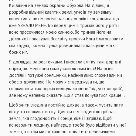
Київщині на землях окраїни Обухова. На ділянці я
розробив вільний клаптик землі, угноїв ту земельку і
випестив, а потім посіяв насіння огірків і соняшника, що
вже УЗНАЛО МЕНЕ. Бо перед цим я тримав його у роті і
воно просочилося моєю слиною, бо тримав його на
долонях і показував Всесвіту, просячи Бога благословити
мій задум, і кожна лунка розминалася пальцями моїх
босих ніг.
Я доглядав за росточками, і виросли влітку такі дорідні
огірки, що мені вони смакували як ніякі інші! На осінь
доспіли і потужні соняшники, насіння яких споживали ми
обоє з дружиною. Не можу я стверджувати, що
споживання тих огірків вилікувало мене "від усіх хвороб",
але можу напевно сказати, що я став почуватися краще...
Щоб жити, людина постійно дихає, а також мусить пити
воду та споживати їжу. Для життя людині потрібна і
земля, яка плодоносить, і сонце, яке її зігріває. Щоб
поневолити людину, найперше треба було відібрати у неї
землю, а потім милостиво роздавати її невеличкими