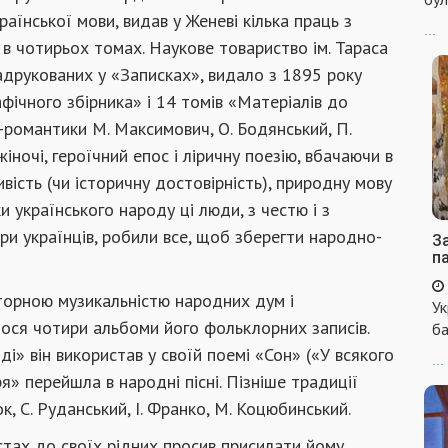
раїнської мови, видав у Женеві кілька праць з
...
в чотирьох томах. Наукове товариство ім. Тараса
адрукованих у «Записках», видало з 1895 року
ічного збірника» і 14 томів «Матеріалів до
и-романтики М. Максимович, О. Бодянський, П.
 жіночі, героїчний епос і ліричну поезію, вбачаючи в
ивість (чи історичну достовірність), природну мову
 українського народу ці люди, з честю і з
ри українців, робили все, щоб зберегти народно-
За
п
орною музикальністю народних дум і
Ук
глося чотири альбоми його фольклорних записів.
ба
ді» він використав у своїй поемі «Сон» («У всякого
...
» перейшла в народні пісні. Пізніше традиції
 С. Руданський, І. Франко, М. Коцюбинський.
стах до своїх рідних просив присилати йому