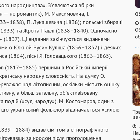
кого народництва». З’являються збірки
н — не романтик), М. Максимовича, І.
Об
3–1838), П. Лукашевича (1836); польські збирачі
Об
а (1833) та Жрота Павлі (1838–1840). Одночасно
об
» (1837). Ці видання закінчуються виданнями
...
ками о Южной Руси» Куліша (1856–1857) і деяких
иса (1864), пісні Я. Головацького (1863–1865).
в (1817–1885) першими в Російській імперії
країнську народну словесність. На думку О.
реважає над літописним, оскільки містить оцінку
тивну, а більш загальну, об’єктивізовану
ка подій («суд народу»). М. Костомаров, один з
, що український фольклор відзначається «силою
Тр
ци
1839 –1884) видав сім томів етнографічного
Наш
мігрувавши за кордон після проголошення
бул