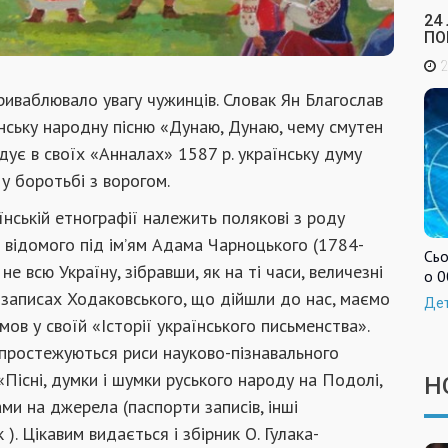
24
ПО
2
приваблювало увагу чужинців. Словак Ян Благослав
аїнську народну пісню «Дунаю, Дунаю, чему смутен
дує в своїх «Анналах» 1587 р. українську думу
 у боротьбі з ворогом.
нській етнографії належить полякові з роду
 відомого під ім’ям Адама Чарноцького (1784-
Сьо
е всю Україну, зібравши, як на ті часи, величезні
о 0
х записах Ходаковського, що дійшли до нас, маємо
Де
ов у своїй «Історії українського письменства».
простежуються риси науково-пізнавального
«Пісні, думки і шумки руського народу на Подолі,
Н
ками на джерела (паспорти записів, інші
). Цікавим видається і збірник О. Гулака-