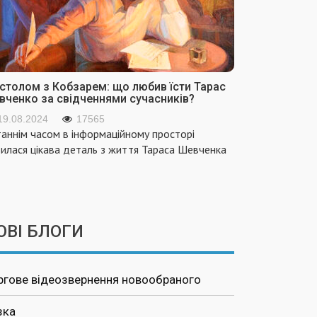
 столом з Кобзарем: що любив їсти Тарас
вченко за свідченнями сучасників?
19.08.2024
17565
аннім часом в інформаційному просторі
вилася цікава деталь з життя Тараса Шевченка
ОВІ БЛОГИ
ргове відеозвернення новообраного
зка