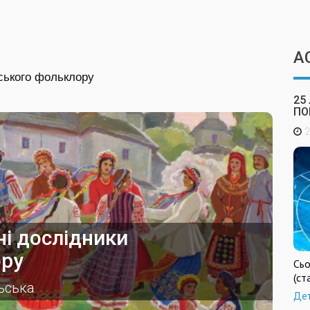
А
нського фольклору
25
ПО
2
ні дослідники
ору
Сьо
(ст
ьська
Де