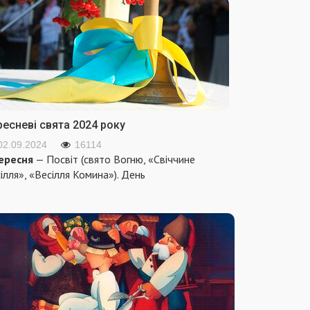
ресневі свята 2024 року
02.09.2024
16114
ересня
— Посвіт (свято Вогню, «Свіччине
ілля», «Весілля Комина»). День