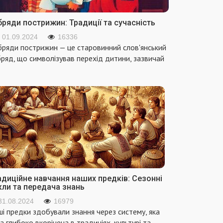
ряди пострижин: Традиції та сучасність
01.09.2024
16336
ряди пострижин — це старовинний слов'янський
ряд, що символізував перехід дитини, зазвичай
адиційне навчання наших предків: Сезонні
кли та передача знань
31.08.2024
16979
і предки здобували знання через систему, яка
а глибоко вкорінена в традиціях, культурі та