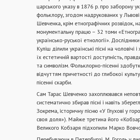
царського указу в 1876 р. про заборону ук
фольклору, згодом надрукованих у Львові 
Шевченка, крім етнографічних розвідок, н
монументальну працю – 32 томи «Етнограф
українсько-руської етнології». Дослідник
Куліш ділили українські пісні на чоловічі і
їх естетичній вартості доступність, правд
та символізм. Фольклорно-пісенні здобутки
відчуттям причетності до глибокої культу
пісенні скарби.
Сам Тарас Шевченко захоплювався неповт
систематично збирав пісні і навіть збере
Зокрема, історичну пісню «У Глухові у горо
своя доля»). Майже третина його «Кобзаря
Великого Кобзаря підхопили Марко Вовчок,
Перебуваючи в Петербурзі, М. Гоголь у ли