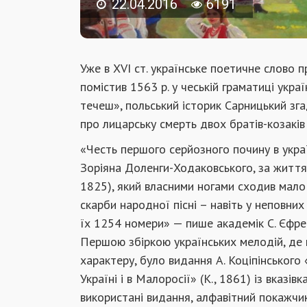
22.04.2016
6191
Уже в ХVI ст. українське поетичне слово 
помістив 1563 р. у чеській граматиці укр
течеш», польський історик Сарницький зга
про лицарську смерть двох братів-козаків
«Честь першого серйозного почину в украї
Зоріяна Доленги-Ходаковського, за життя
1825), який власними ногами сходив мало н
скарби народної пісні – навіть у неповни
їх 1254 номери» — пише академік С. Єфрем
Першою збіркою українських мелодій, де 
характеру, було видання А. Коціпінського 
Україні і в Малоросії» (К., 1861) із вказів
використані видання, алфавітний покажчик 