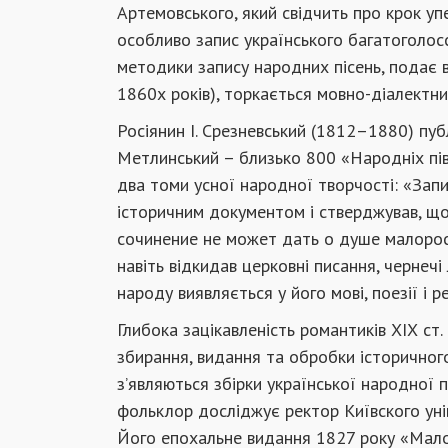
Артемовського, який свідчить про крок у
особливо запис українського багатоголос
методики запису народних пісень, подає в
1860х років), торкається мовно-діалектн
Росіянин І. Срезневський (1812–1880) пуб
Метлинський – близько 800 «Народніх пів
два томи усної народної творчості: «Зап
історичним документом і стверджував, що
сочинение не может дать о душе малороси
навіть відкидав церковні писання, чернечі 
народу виявляється у його мові, поезії і рел
Глибока зацікавленість романтиків ХІХ ст
збирання, видання та обробки історичног
з’являються збірки української народної п
фольклор досліджує ректор Київского уні
Його епохальне видання 1827 року «Мало