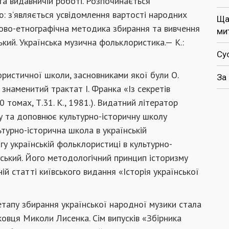
та видавничій роботі. Розпочинається
ю: з’являється усвідомлення вартості народних
Ща
ово-етнографічна методика збирання та вивчення
ми
цький. Українська музична фольклористика.— К.:
Су
ористичної школи, засновниками якої були О.
За
 знаменитий трактат І. Франка «Із секретів
0 томах, Т.31. К., 1981.). Видатний літератор
зу та доповнює культурно-історичну школу
ьтурно-історична школа в українській
агу українській фольклористиці в культурно-
вський. Його методологічний принцип історизму
ій статті київського видання «Історія української
апу збирання української народної музики стала
овця Миколи Лисенка. Сім випусків «Збірника