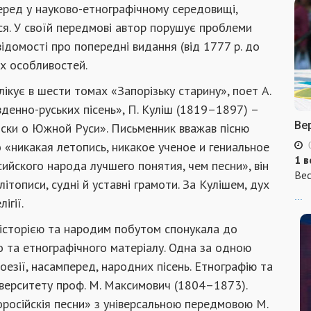
перед у науково-етнографічному середовищі,
ся. У своїй передмові автор порушує проблеми
ідомості про попередні видання (від 1777 р. до
их особливостей.
лікує в шести томах «Запорізьку старину», поет А.
денно-руських пісень», П. Куліш (1819–1897) –
Ве
иски о Южной Руси». Письменник вважав пісню
 «никакая летопись, никакое ученое и гениальное
1 в
йского народа лучшего понятия, чем песни», він
Вес
літописи, судні й уставні грамоти. За Кулішем, дух
...
ігії.
. історією та народим побутом спонукала до
о та етнографічного матеріалу. Одна за одною
оезії, насамперед, народних пісень. Етнографію та
верситету проф. М. Максимович (1804–1873).
російскія песни» з універсальною передмовою М.