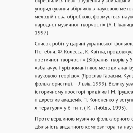
окреслилися певні зрушення у збирацькій 
упорядкування збірників з науковою мето
мелодій поза обробкою, формується наук
народної музичної творчості» (А. І. Івани
1997).
Список робіт у царині української фолькл
Потебня, Ф. Колесса, К. Квітка, продовжує
поетичної творчості» (Зібрання творів у 5
«збагачує і урізноманітнює методи аналі
науковою теорією». (Ярослав Гарасим. Кул
фольклористиці. – Львів, 1999). Велику ув
історичному просторі приділив і М. Груше
підкреслив академік П. Кононенко у вступн
літератури» у 6-ти т. ( К.: Либідь, 1993).
Проте вершиною музично-фольклорного ет
діяльність видатного композитора та наук