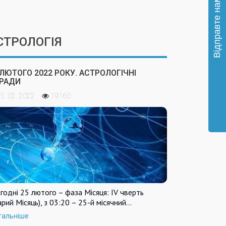
СТРОЛОГІЯ
 ЛЮТОГО 2022 РОКУ. АСТРОЛОГІЧНІ
РАДИ
5. 02. 2022
19160
годні 25 лютого – фаза Місяця: IV чверть
арий Місяць), з 03:20 – 25-й місячний…
тальніше