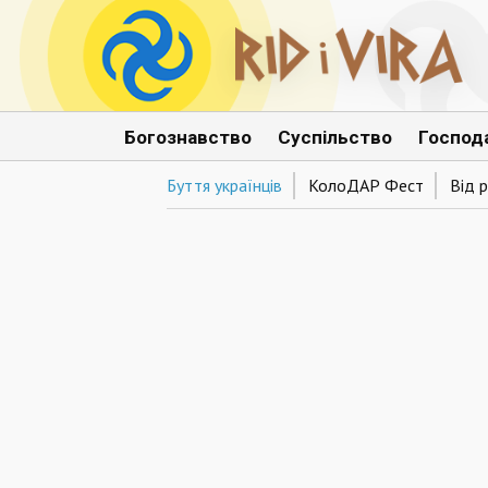
Богознавство
Суспільство
Господ
Буття українців
КолоДАР Фест
Від р