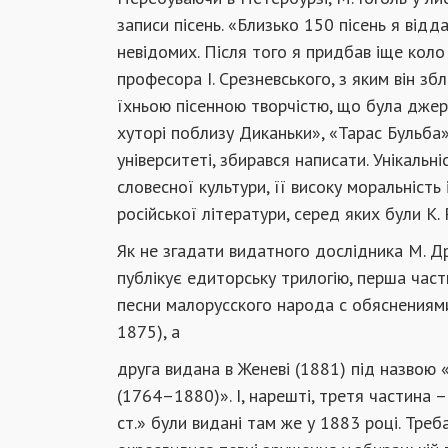
записи пісень. «Близько 150 пісень я від
невідомих. Після того я придбав іще коло 
професора І. Срезневського, з яким він збл
їхньою пісенною творчістю, що була джер
хуторі поблизу Диканьки», «Тарас Бульба» та
університеті, збирався написати. Унікальн
словесної культури, її високу моральність
російської літератури, серед яких були К
Як не згадати видатного дослідника М. Др
публікує едиторську трилогію, перша час
песни малорусского народа с обяснениями
1875), а
друга видана в Женеві (1881) під назвою «
(1764–1880)». І, нарешті, третя частина –
ст.» були видані там же у 1883 році. Треба