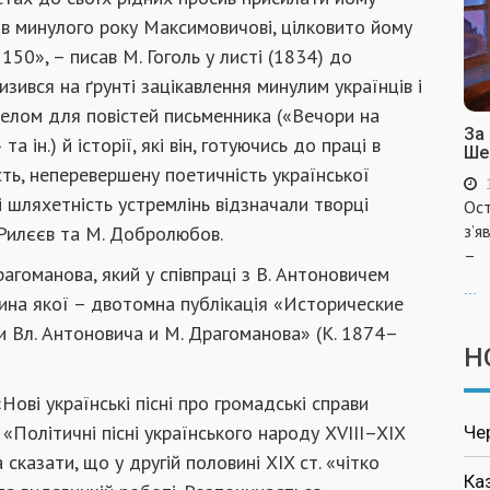
дав минулого року Максимовичові, цілковито йому
150», – писав М. Гоголь у листі (1834) до
изився на ґрунті зацікавлення минулим українців і
елом для повістей письменника («Вечори на
За
 ін.) й історії, які він, готуючись до праці в
Ше
ість, неперевершену поетичність української
 і шляхетність устремлінь відзначали творці
Ост
з’я
. Рилєєв та М. Добролюбов.
–
агоманова, який у співпраці з В. Антоновичем
...
тина якої – двотомна публікація «Исторические
 Вл. Антоновича и М. Драгоманова» (К. 1874–
Н
Нові українські пісні про громадські справи
 «Політичні пісні українського народу ХVIII–XIX
Че
 сказати, що у другій половині XIX ст. «чітко
Ка