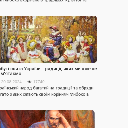
буті свята України: традиції, яких ми вже не
ам'ятаємо
20.08.2024
17740
раїнський народ багатий на традиції та обряди,
гато з яких сягають своїм корінням глибоко в