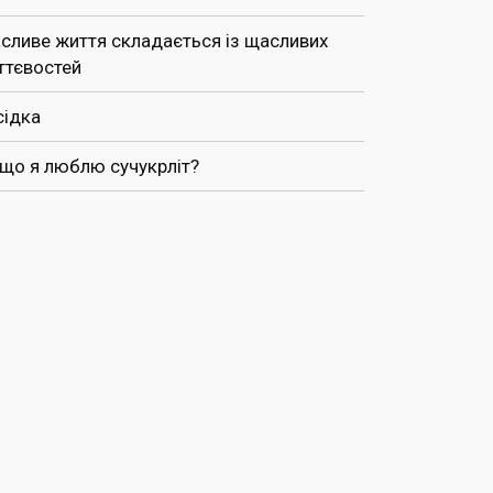
сливе життя складається із щасливих
ттєвостей
сідка
 що я люблю сучукрліт?