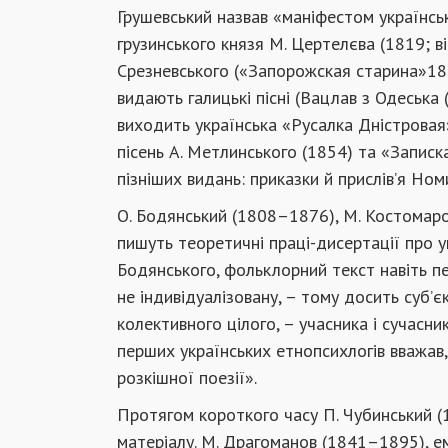
Грушевський назвав «маніфестом українсь
грузинського князя М. Цертелєва (1819; ві
Срезневського («Запорожская старина»183
видають галицькі пісні (Вацлав з Одеськ
виходить українська «Русалка Дністровая
пісень А. Метлинського (1854) та «Запис
пізніших видань: приказки й прислів’я Ном
О. Бодянський (1808–1876), М. Костомаро
пишуть теоретичні праці-дисертації про у
Бодянського, фольклорний текст навіть пе
не індивідуалізовану, – тому досить суб’єк
колективного цілого, – учасника і сучасни
перших українських етнопсихлогів вважав
розкішної поезії».
Протягом короткого часу П. Чубинський (
матеріалу. М. Драгоманов (1841–1895), е