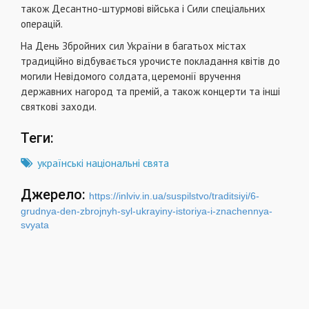
також Десантно-штурмові війська і Сили спеціальних
операцій.
На День Збройних сил України в багатьох містах
традиційно відбувається урочисте покладання квітів до
могили Невідомого солдата, церемонії вручення
державних нагород та премій, а також концерти та інші
святкові заходи.
Теги:
українські національні свята
Джерело:
https://inlviv.in.ua/suspilstvo/traditsiyi/6-
grudnya-den-zbrojnyh-syl-ukrayiny-istoriya-i-znachennya-
svyata