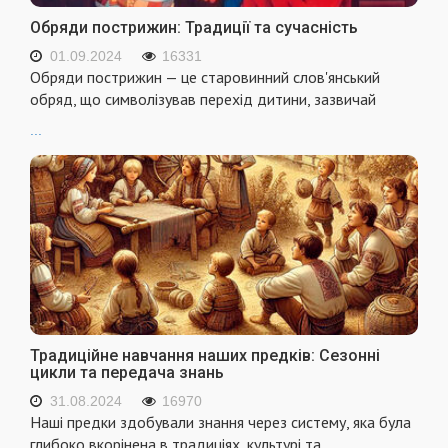
Обряди пострижин: Традиції та сучасність
01.09.2024
16331
Обряди пострижин — це старовинний слов'янський
обряд, що символізував перехід дитини, зазвичай
...
Традиційне навчання наших предків: Сезонні
цикли та передача знань
31.08.2024
16970
Наші предки здобували знання через систему, яка була
глибоко вкорінена в традиціях, культурі та