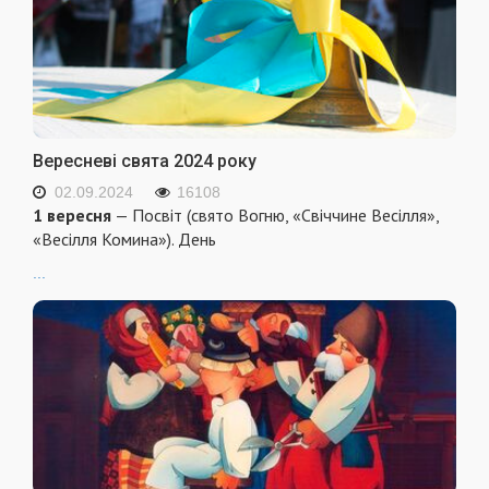
Вересневі свята 2024 року
02.09.2024
16108
1 вересня
— Посвіт (свято Вогню, «Свіччине Весілля»,
«Весілля Комина»). День
...