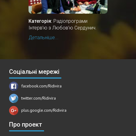
Категорія:
Радіопрограми
Інтерв’ю з Любов’ю Сердунич.
Детальніше...
Соціальні мережі
facebook.com/Ridivira
twitter.com/Ridivira
plus.google.com/Ridivira
Про проект