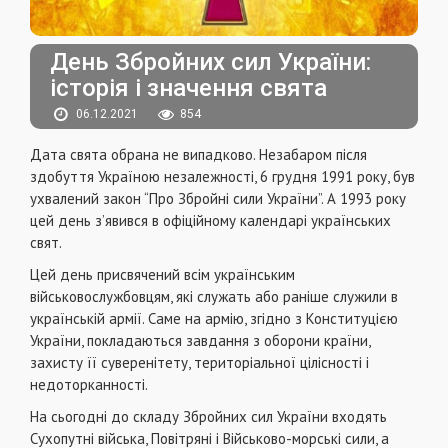
День Збройних сил України:
історія і значення свята
06.12.2021
854
Дата свята обрана не випадково. Незабаром після
здобуття Україною незалежності, 6 грудня 1991 року, був
ухвалений закон “Про Збройні сили України”. А 1993 року
цей день з’явився в офіційному календарі українських
свят.
Цей день присвячений всім українським
військовослужбовцям, які служать або раніше служили в
українській армії. Саме на армію, згідно з Конституцією
України, покладаються завдання з оборони країни,
захисту її суверенітету, територіальної цілісності і
недоторканності.
На сьогодні до складу Збройних сил України входять
Сухопутні війська, Повітряні і Військово-морські сили, а