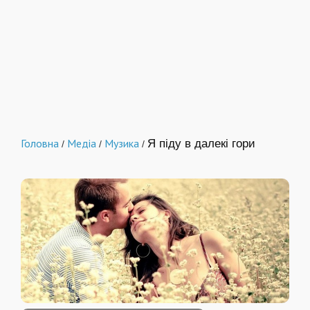
Головна
Медіа
Музика
Я піду в далекі гори
/
/
/