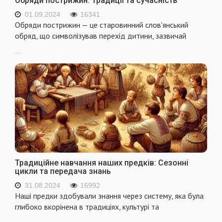
Обряди пострижин: Традиції та сучасність
01.09.2024
16341
Обряди пострижин — це старовинний слов'янський
обряд, що символізував перехід дитини, зазвичай
...
Традиційне навчання наших предків: Сезонні
цикли та передача знань
31.08.2024
16992
Наші предки здобували знання через систему, яка була
глибоко вкорінена в традиціях, культурі та