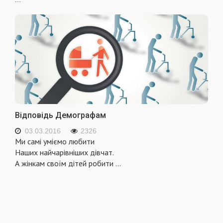
Відповідь Демографам
03.03.2016
2326
Ми самі уміємо любити
Наших найчарівніших дівчат.
А жінкам своїм дітей робити
...