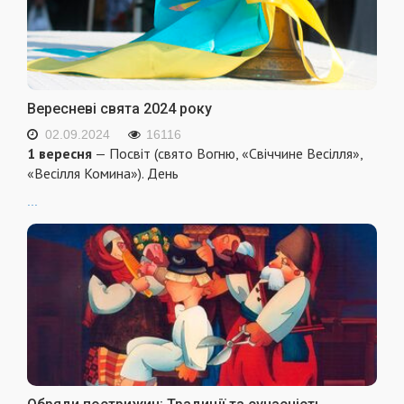
Вересневі свята 2024 року
02.09.2024
16116
1 вересня
— Посвіт (свято Вогню, «Свіччине Весілля»,
«Весілля Комина»). День
...