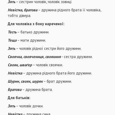
Зять
– сестрин чоловік, чоловік зовиці.
Невістка, братова
– дружина рідного брата її чоловіка,
тобто дівера.
Для чоловіка з боку нареченої:
Тесть
– батько дружини.
Теща
– мати дружини.
Зять
– чоловік рідної сестри його дружини.
Своячка, своячениця, своякиня
- сестра дружини.
Свояк, шваґер
– чоловік своячки.
Невістка
– дружина рідного брата його дружини.
Шурин, свояк, шуряк
– брат дружини.
Братова
– дружина брата.
Для батьків:
Зять
– чоловік дочки.
Невістка
– дружина сина.