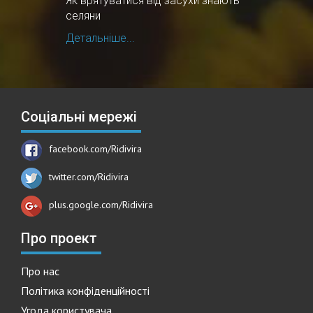
Як врятуватися від засухи знають
селяни
Детальніше...
Соціальні мережі
facebook.com/Ridivira
twitter.com/Ridivira
plus.google.com/Ridivira
Про проект
Про нас
Політика конфіденційності
Угода користувача