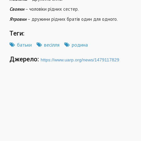
Свояки
– чоловіки рідних сестер.
Ятровки
– дружини рідних братів один для одного.
Теги:
батьки
весілля
родина
Джерело:
https://www.uarp.org/news/1479117829