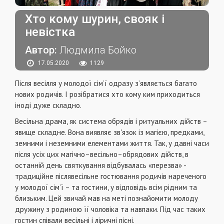
Хто кому шурин, свояк і
невістка
Автор:
Людмила Бойко
17.05.2020
1129
Після весілля у молодої сім’ї одразу з’являється багато
нових родичів. І розібратися хто кому ким приходиться
іноді дуже складно.
Весільна драма, як система обрядів і ритуальних дійств –
явище складне. Вона виявляє зв'язок із магією, предками,
земними і неземними елементами життя. Так, у давні часи
після усіх цих магічно–весільно–обрядових дійств, в
останній день святкування відбувалась «перезва» -
традиційне післявесільне гостювання родичів нареченого
у молодої сім’ї – та гостини, у відповідь всім рідним та
близьким. Цей звичай мав на меті познайомити молоду
дружину з родиною її чоловіка та навпаки. Під час таких
гостин співали весільні і ліричні пісні.