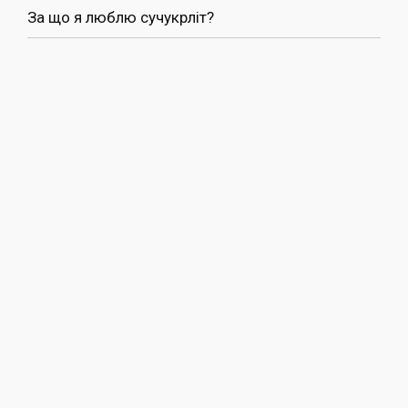
За що я люблю сучукрліт?