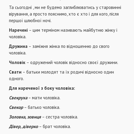
Та сьогодні , ми не будемо заглиблюватись у старовинні
вірування, а просто пояснимо, хто є хто і для кого, після
першої шлюбної ночі.
Наречені
– цим терміном називають майбутню жінку і
чоловіка.
Дружина
– заміжня жінка по відношенню до свого
чоловіка.
Чоловік
– одружений чоловік відносно своєї дружини.
Свати
– батьки молодят та їх родичі відносно один
одного.
Для нареченої з боку чоловіка:
Свекруха
– мати чоловіка.
Свекор
– батько чоловіка.
Золовка, зовиця
– сестра чоловіка.
Дівер, діверко
– брат чоловіка.