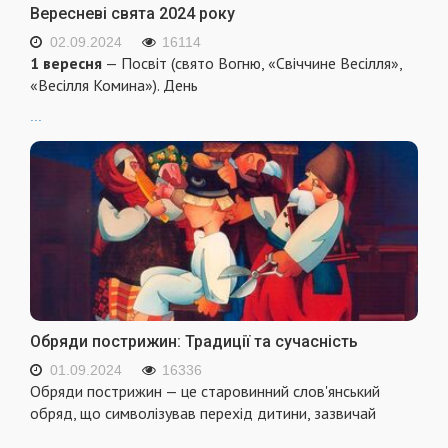
Вересневі свята 2024 року
02.09.2024
16114
1 вересня
— Посвіт (свято Вогню, «Свіччине Весілля»,
«Весілля Комина»). День
...
Обряди пострижин: Традиції та сучасність
01.09.2024
16336
Обряди пострижин — це старовинний слов'янський
обряд, що символізував перехід дитини, зазвичай
...