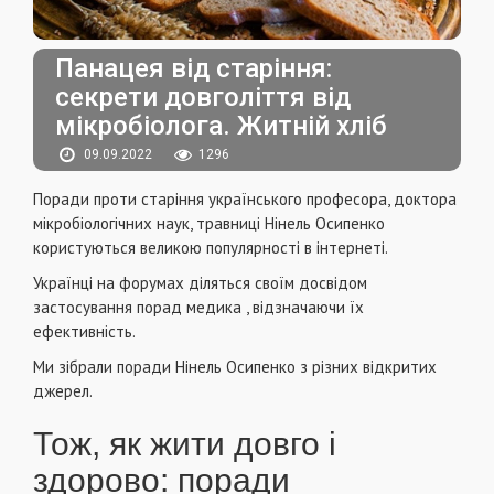
Панацея від старіння:
секрети довголіття від
мікробіолога. Житній хліб
09.09.2022
1296
Поради проти старіння українського професора, доктора
мікробіологічних наук, травниці Нінель Осипенко
користуються великою популярності в інтернеті.
Українці на форумах діляться своїм досвідом
застосування порад медика , відзначаючи їх
ефективність.
Ми зібрали поради Нінель Осипенко з різних відкритих
джерел.
Тож, як жити довго і
здорово: поради