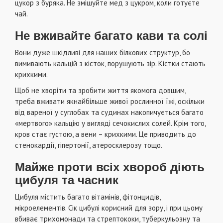
цукор з буряка. Не змішуйте мед з цукром, коли готуєте
чай.
Не вживайте багато кави та солі
Вони дуже шкідливі для наших білкових структур, бо
вимивають кальцій з кісток, порушують зір. Кістки стають
крихкими.
Щоб не хворіти та зробити життя якомога довшим,
треба вживати якнайбільше живої рослинної їжі, оскільки
від вареної у суглобах та судинах накопичується багато
«мертвого» кальцію у вигляді сечокислих солей. Крім того,
кров стає густою, а вени – крихкими. Це приводить до
стенокардії, гіпертонії, атеросклерозу тощо.
Майже проти всіх хвороб діють
цибуля та часник
Цибуля містить багато вітамінів, фітонцидів,
мікроелементів. Сік цибулі корисний для зору, і при цьому
вбиває трихомонади та стрептококи, туберкульозну та