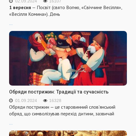
02.09.2024
16107
1 вересня
— Посвіт (свято Вогню, «Свіччине Весілля»,
«Весілля Комина»). День
...
Обряди пострижин: Традиції та сучасність
01.09.2024
16328
Обряди пострижин — це старовинний слов'янський
обряд, що символізував перехід дитини, зазвичай
...