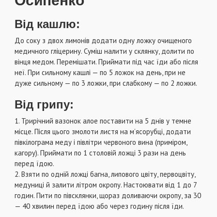
Осипенко
Вiд кашлю:
До соку з двох лимонiв додати одну ложку очищеного
медичного глiцерину. Сумiш налити у склянку, долити по
вiнця медом. Перемiшати. Приймати пiд час їди або пiсля
неї. При сильному кашлi — по 5 ложок на день, при не
дуже сильному — по 3 ложки, при слабкому — по 2 ложки.
Вiд грипу:
1. Трирiчний вазонок алое поставити на 5 днiв у темне
мiсце. Пiсля цього змолоти листя на м’ясорубцi, додати
пiвкiлограма меду i пiвлiтри червоного вина (примiром,
кагору). Приймати по 1 столовiй ложцi 3 рази на день
перед їдою.
2. Взяти по однiй ложцi багна, липового цвiту, первоцвiту,
медуницi й залити лiтром окропу. Настоювати вiд 1 до 7
годин. Пити по пiвсклянки, щораз доливаючи окропу, за 30
— 40 хвилин перед їдою або через годину пiсля їди.