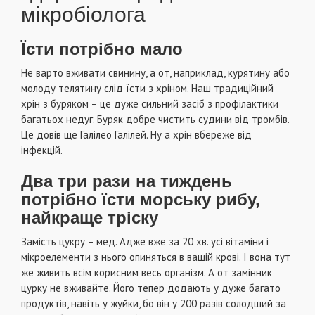
мікробіолога
Їсти потрібно мало
Не варто вживати свинину, а от, наприклад, курятину або
молоду телятину слід їсти з хріном. Наш традиційний
хрін з буряком – це дуже сильний засіб з профілактики
багатьох недуг. Буряк добре чистить судини від тромбів.
Це довів ще Галілео Галілей. Ну а хрін вбереже від
інфекцій.
Два три рази на тиждень
потрібно їсти морську рибу,
найкраще тріску
Замість цукру – мед. Адже вже за 20 хв. усі вітаміни і
мікроелементи з нього опиняться в вашій крові. І вона тут
же живить всім корисним весь організм. А от замінник
цурку не вживайте. Його тепер додають у дуже багато
продуктів, навіть у жуйки, бо він у 200 разів солодший за