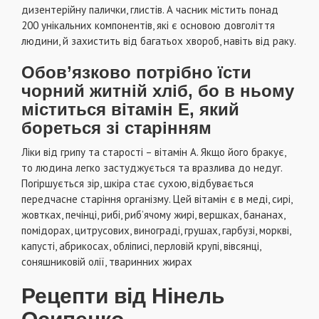
дизентерійну палички, глистів. А часник містить понад
200 унікальних компонентів, які є основою довголіття
людини, й захистить від багатьох хвороб, навіть від раку.
Обов’язково потрібно їсти
чорний житній хліб, бо в ньому
міститься вітамін Е, який
бореться зі старінням
Лiки вiд грипу та старостi – вiтамiн А. Якщо його бракує,
то людина легко застуджується та вразлива до недуг.
Погiршується зiр, шкiра стає сухою, вiдбувається
передчасне старiння органiзму. Цей вiтамiн є в медi, сирi,
жовтках, печiнцi, рибi, риб’ячому жирi, вершках, бананах,
помiдорах, цитрусових, виноградi, грушах, гарбузi, морквi,
капустi, абрикосах, облiписi, перловiй крупi, вiвсянцi,
соняшниковiй олiї, тваринних жирах
Рецепти вiд Нiнель