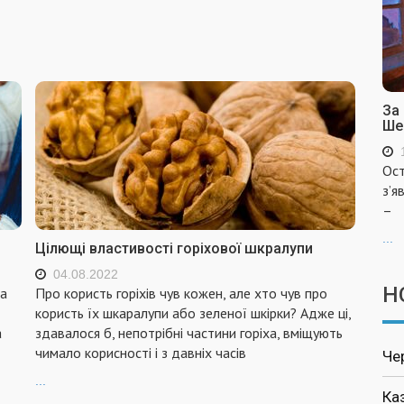
За
Ше
Ост
з’я
–
...
Цілющі властивості горіхової шкралупи
04.08.2022
Н
та
Про користь горіхів чув кожен, але хто чув про
користь їх шкаралупи або зеленої шкірки? Адже ці,
а
здавалося б, непотрібні частини горіха, вміщують
чимало корисності і з давніх часів
Че
...
Ка