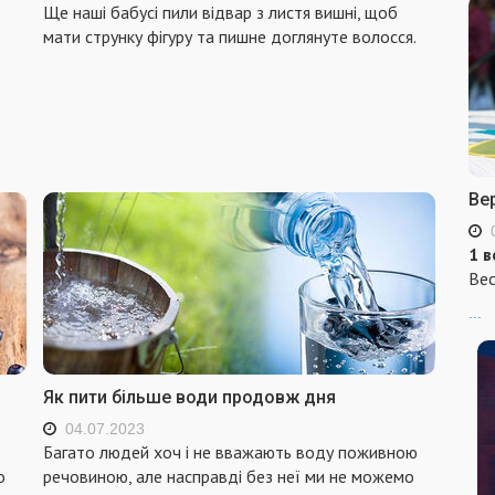
Ще наші бабусі пили відвар з листя вишні, щоб
мати струнку фігуру та пишне доглянуте волосся.
Ве
1 в
Вес
...
Як пити більше води продовж дня
04.07.2023
Багато людей хоч і не вважають воду поживною
о
речовиною, але насправді без неї ми не можемо