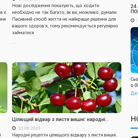
Нові дослідження показують, що ходити
24
ПО
в є
необхідно не так багато, як ви, можливо, думали.
ння
Пасивний спосіб життя не найкраще рішення для
2
вашого здоров’я, тому рекомендується регулярно
займатися
...
Сьо
о 0
Де
Н
Цілющий відвар з листя вишні: народні...
10.08.2023
і
Народні рецепти цілющого відвару з листя вишні.