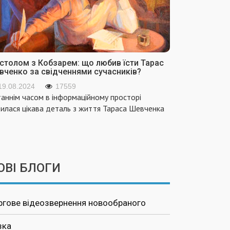
 столом з Кобзарем: що любив їсти Тарас
вченко за свідченнями сучасників?
19.08.2024
17559
аннім часом в інформаційному просторі
вилася цікава деталь з життя Тараса Шевченка
ОВІ БЛОГИ
ргове відеозвернення новообраного
зка