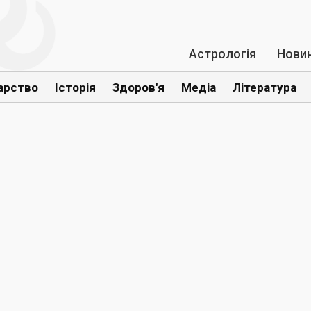
Астрологія
Нови
арство
Історія
Здоров'я
Медіа
Література