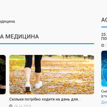
А
медицина
25
ДНА МЕДИЦИНА
ПО
2
Сьо
(ст
Скільки потрібно ходити на день для...
Де
14.11.2023