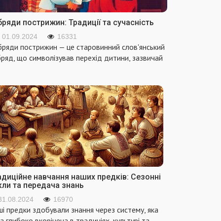
ряди пострижин: Традиції та сучасність
01.09.2024
16331
ряди пострижин — це старовинний слов'янський
ряд, що символізував перехід дитини, зазвичай
адиційне навчання наших предків: Сезонні
кли та передача знань
31.08.2024
16970
і предки здобували знання через систему, яка
а глибоко вкорінена в традиціях, культурі та