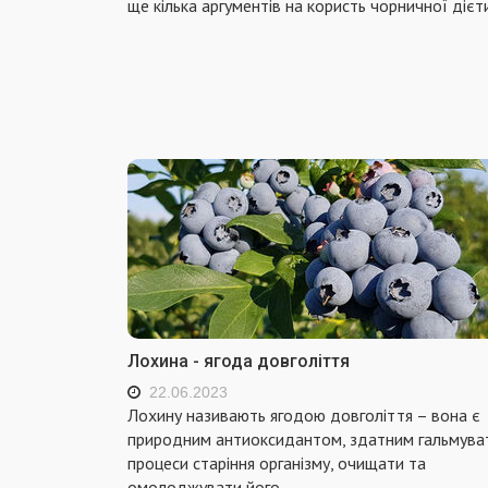
ще кілька аргументів на користь чорничної дієти
Лохина - ягода довголіття
22.06.2023
Лохину називають ягодою довголіття – вона є
природним антиоксидантом, здатним гальмува
процеси старіння організму, очищати та
омолоджувати його.