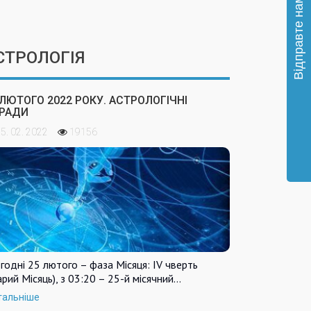
СТРОЛОГІЯ
 ЛЮТОГО 2022 РОКУ. АСТРОЛОГІЧНІ
РАДИ
5. 02. 2022
19156
годні 25 лютого – фаза Місяця: IV чверть
арий Місяць), з 03:20 – 25-й місячний…
тальніше