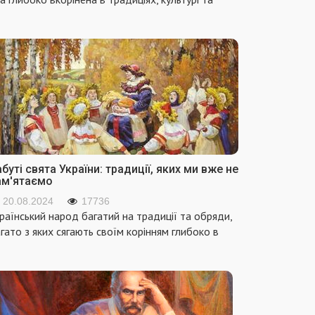
буті свята України: традиції, яких ми вже не
ам'ятаємо
20.08.2024
17736
раїнський народ багатий на традиції та обряди,
гато з яких сягають своїм корінням глибоко в