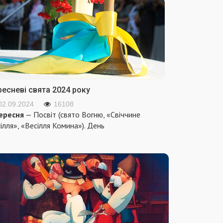
ресневі свята 2024 року
02.09.2024
16108
ересня
— Посвіт (свято Вогню, «Свіччине
ілля», «Весілля Комина»). День