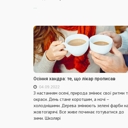
...
Осіння хандра: те, що лікар прописав
04.09.2022
З настанням осені, природа змінює свої ритми 
окраси. День стане коротшим, а ночі –
холоднішими. Дерева змінюють зелені фарби н
жовтогарячі. Все живе починає готуватися до
зими. Школярі
...