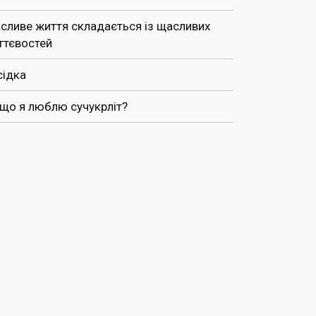
сливе життя складається із щасливих
ттєвостей
сідка
 що я люблю сучукрліт?