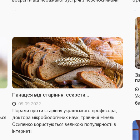
...
...
За
п
Панацея від старіння: секрети...
Ук
ба
09.09.2022
Поради проти старіння українського професора,
...
ься
доктора мікробіологічних наук, травниці Нінель
Осипенко користуються великою популярності в
інтернеті.