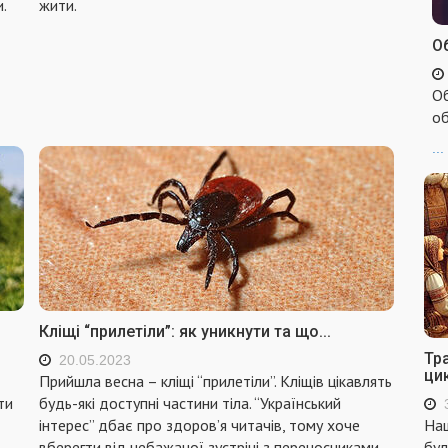
.
жити.
Об
Об
об
...
Кліщі “прилетіли”: як уникнути та що...
Тр
20.05.2023
ци
Прийшла весна – кліщі “прилетіли”. Кліщів цікавлять
ти
будь-які доступні частини тіла. “Український
інтерес” дбає про здоров’я читачів, тому хоче
Наш
вберегти від небажаної зустрічі з переносниками
бул