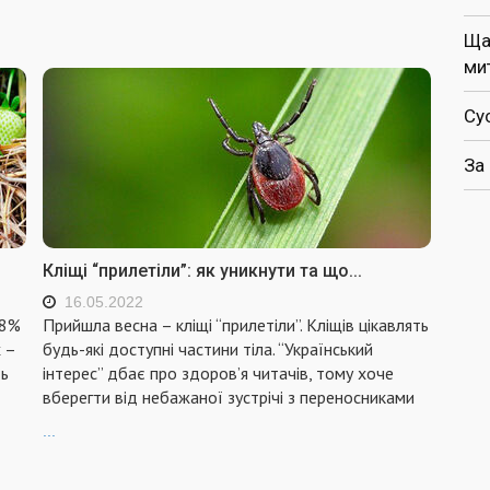
Ща
ми
Су
За
Кліщі “прилетіли”: як уникнути та що...
16.05.2022
88%
Прийшла весна – кліщі “прилетіли”. Кліщів цікавлять
 –
будь-які доступні частини тіла. “Український
ть
інтерес” дбає про здоров’я читачів, тому хоче
вберегти від небажаної зустрічі з переносниками
...