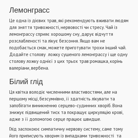
Лемонграсс
Це одна із дієвих трав, які рекомендують вживати людям
для зняття тривожності, нервовості чи стресу. Чай із
лемонграссу сприяє хорошому сну, дарує відчуття
розслабленості та лікує безсоння. Якщо вам не
подобається смак, можете приготувати трохи інший чай.
Додайте столову ложку сушеного лемонграссу і ще одну
столову ложку однієї з цих трьох трав:ромашка, корінь
валеріани, вербена.
Білий глід
Ця квітка володіє численними властивостями, але на
першому місці, безсумнівно, її здатність лікувати та
запобігати виникненню серцево-судинних хворіб. Вона
знижує підвищений тиск та покращує циркуляцію крові,
адже з її допомогою серце працює швидше.
Глід заспокоює симпатичну нервову систему, саме тому
його приписують хворим із випадками тривожності та