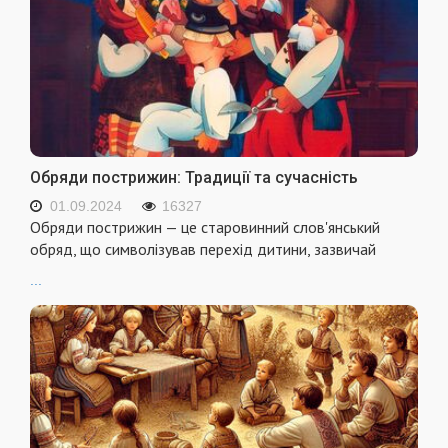
Обряди пострижин: Традиції та сучасність
01.09.2024
16327
Обряди пострижин — це старовинний слов'янський
обряд, що символізував перехід дитини, зазвичай
...