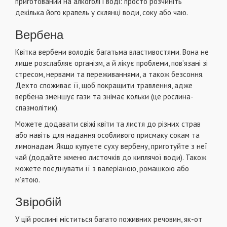
приготований на алкоголі і воді: просто розчиніть
декілька його крапель у склянці води, соку або чаю.
Вербена
Квітка вербени володіє багатьма властивостями. Вона не
лише розслабляє організм, а й лікує проблеми, пов’язані зі
стресом, нервами та переживаннями, а також безсоння.
Дехто споживає її, щоб покращити травлення, адже
вербена зменшує гази та знімає кольки (це рослина-
спазмолітик).
Можете додавати свіжі квіти та листя до різних страв
або навіть для надання особливого присмаку сокам та
лимонадам. Якщо купуєте суху вербену, приготуйте з неї
чай (додайте жменю листочків до киплячої води). Також
можете поєднувати її з валеріаною, ромашкою або
м’ятою.
Звіробій
У цій рослині міститься багато поживних речовин, як-от