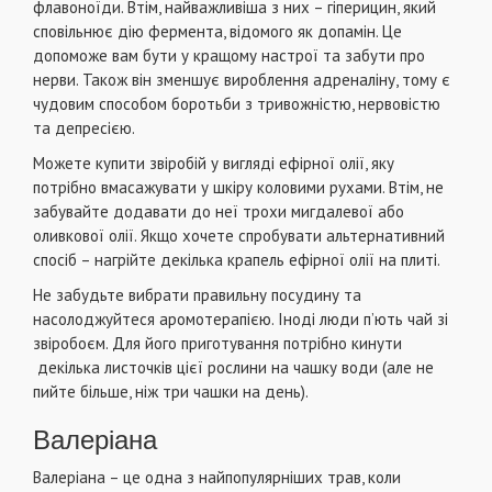
флавоноїди. Втім, найважливіша з них – гіперицин, який
сповільнює дію фермента, відомого як допамін. Це
допоможе вам бути у кращому настрої та забути про
нерви. Також він зменшує вироблення адреналіну, тому є
чудовим способом боротьби з тривожністю, нервовістю
та депресією.
Можете купити звіробій у вигляді ефірної олії, яку
потрібно вмасажувати у шкіру коловими рухами. Втім, не
забувайте додавати до неї трохи мигдалевої або
оливкової олії. Якщо хочете спробувати альтернативний
спосіб – нагрійте декілька крапель ефірної олії на плиті.
Не забудьте вибрати правильну посудину та
насолоджуйтеся аромотерапією. Іноді люди п’ють чай зі
звіробоєм. Для його приготування потрібно кинути
декілька листочків цієї рослини на чашку води (але не
пийте більше, ніж три чашки на день).
Валеріана
Валеріана – це одна з найпопулярніших трав, коли