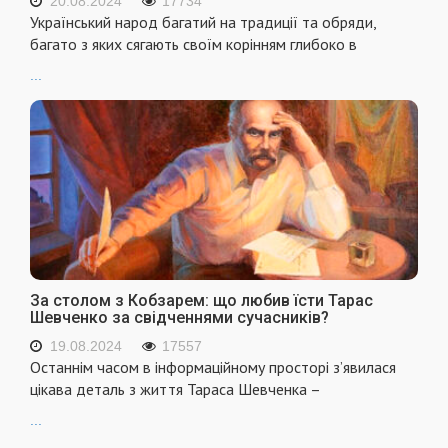
20.08.2024
17734
Український народ багатий на традиції та обряди,
багато з яких сягають своїм корінням глибоко в
...
За столом з Кобзарем: що любив їсти Тарас
Шевченко за свідченнями сучасників?
19.08.2024
17557
Останнім часом в інформаційному просторі з’явилася
цікава деталь з життя Тараса Шевченка –
...