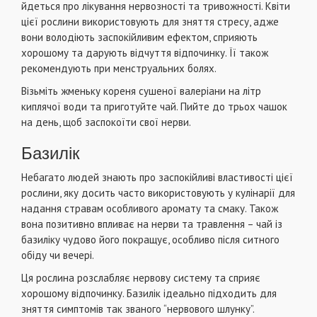
йдеться про лікування нервозності та тривожності. Квіти
цієї рослини використовують для зняття стресу, адже
вони володіють заспокійливим ефектом, сприяють
хорошому та дарують відчуття відпочинку. Її також
рекомендують при менструальних болях.
Візьміть жменьку кореня сушеної валеріани на літр
киплячої води та приготуйте чай. Пийте до трьох чашок
на день, щоб заспокоїти свої нерви.
Базилік
Небагато людей знають про заспокійливі властивості цієї
рослини, яку досить часто використовують у кулінарії для
надання стравам особливого аромату та смаку. Також
вона позитивно впливає на нерви та травлення – чай із
базиліку чудово його покращує, особливо після ситного
обіду чи вечері.
Ця рослина розслабляє нервову систему та сприяє
хорошому відпочинку. Базилік ідеально підходить для
зняття симптомів так званого “нервового шлунку”.