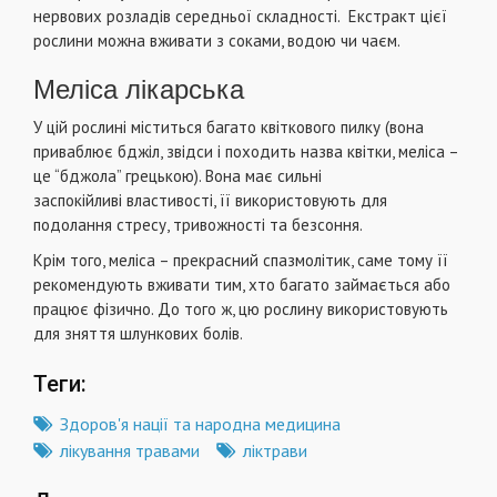
нервових розладів середньої складності. Екстракт цієї
рослини можна вживати з соками, водою чи чаєм.
Меліса лікарська
У цій рослині міститься багато квіткового пилку (вона
приваблює бджіл, звідси і походить назва квітки, меліса –
це “бджола” грецькою). Вона має сильні
заспокійливі властивості, її використовують для
подолання стресу, тривожності та безсоння.
Крім того, меліса – прекрасний спазмолітик, саме тому її
рекомендують вживати тим, хто багато займається або
працює фізично. До того ж, цю рослину використовують
для зняття шлункових болів.
Теги:
Здоров'я нації та народна медицина
лікування травами
ліктрави