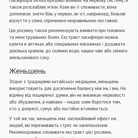
Пасифлора безпосередньо впливає на нервову систему, а
також розслабляє м’язи. Коли ви її споживаєте, вона
допомагає зняти біль у нервах, як-от, наприклад, больові
відчуття у спині, спричинені неправильною поставою.
Цю рослину також рекомендують вживати при головних
та менструальних болях. Екстракт пасифлори можна
купити в аптеках або спеціальних магазинах і додавати
декілька крапель до склянки води, чашки чаю або свіжого
апельсинового соку.
Женьшень
Згідно з традиціями китайської медицини, женьшень
використовують для досягнення балансу між інь і янь. На
відміну від поширеної думки, він не викликає нервовості
або збудження, а навпаки – надає сили боротися тим,
хто у депресії, сумує або постійно втомлюється.
У той же час женьшень має заспокійливий ефект на
людей, які переживають стрес чи занепокоєння.
Рекомендовано споживати екстракт цієї рослини,