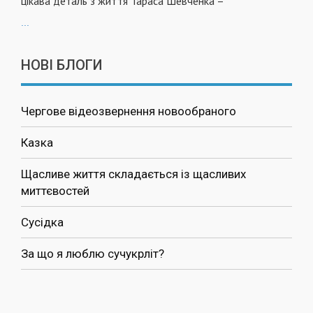
цікава деталь з життя Тараса Шевченка –
...
НОВІ БЛОГИ
Чергове відеозвернення новообраного
Казка
Щасливе життя складається із щасливих
миттєвостей
Сусідка
За що я люблю сучукрліт?