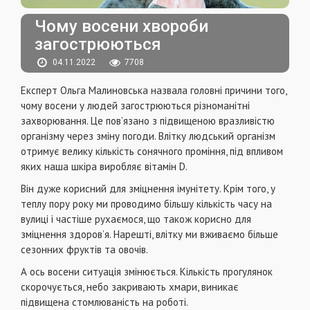
Чому восени хвороби
загострюються
04.11.2022
7708
Експерт Ольга Малиновська назвала головні причини того,
чому восени у людей загострюються різноманітні
захворювання. Це пов’язано з підвищеною вразливістю
організму через зміну погоди. Влітку людський організм
отримує велику кількість сонячного проміння, під впливом
яких наша шкіра виробляє вітамін D.
Він дуже корисний для зміцнення імунітету. Крім того, у
теплу пору року ми проводимо більшу кількість часу на
вулиці і частіше рухаємося, що також корисно для
зміцнення здоров’я. Нарешті, влітку ми вживаємо більше
сезонних фруктів та овочів.
А ось восени ситуація змінюється. Кількість прогулянок
скорочується, небо закривають хмари, виникає
підвищена стомлюваність на роботі.