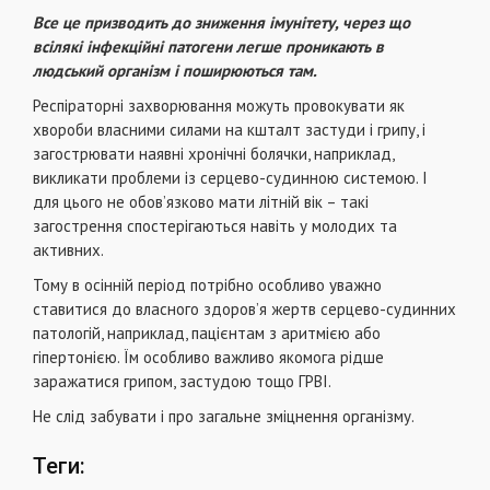
Все це призводить до зниження імунітету, через що
всілякі інфекційні патогени легше проникають в
людський організм і поширюються там.
Респіраторні захворювання можуть провокувати як
хвороби власними силами на кшталт застуди і грипу, і
загострювати наявні хронічні болячки, наприклад,
викликати проблеми із серцево-судинною системою. І
для цього не обов’язково мати літній вік – такі
загострення спостерігаються навіть у молодих та
активних.
Тому в осінній період потрібно особливо уважно
ставитися до власного здоров’я жертв серцево-судинних
патологій, наприклад, пацієнтам з аритмією або
гіпертонією. Їм особливо важливо якомога рідше
заражатися грипом, застудою тощо ГРВІ.
Не слід забувати і про загальне зміцнення організму.
Теги: