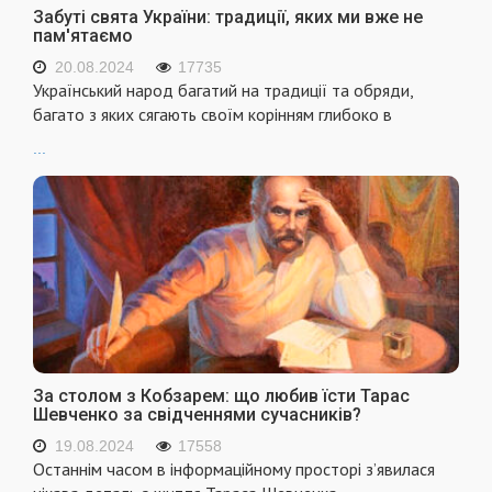
Забуті свята України: традиції, яких ми вже не
пам'ятаємо
20.08.2024
17735
Український народ багатий на традиції та обряди,
багато з яких сягають своїм корінням глибоко в
...
За столом з Кобзарем: що любив їсти Тарас
Шевченко за свідченнями сучасників?
19.08.2024
17558
Останнім часом в інформаційному просторі з’явилася