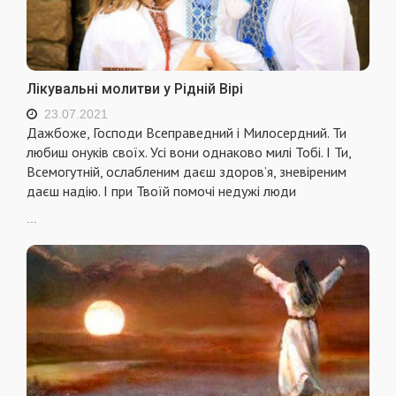
Лікувальні молитви у Рідній Вірі
23.07.2021
Дажбоже, Господи Всеправедний і Милосердний. Ти
любиш онуків своїх. Усі вони однаково милі Тобі. І Ти,
Всемогутній, ослабленим даєш здоров’я, зневіреним
даєш надію. І при Твоїй помочі недужі люди
...