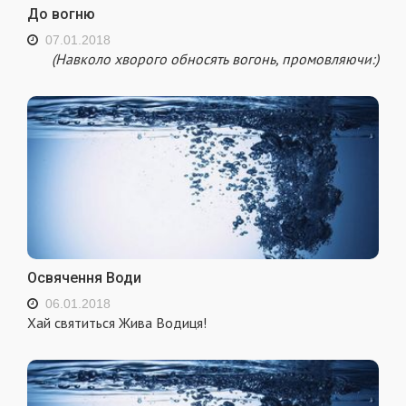
До вогню
07.01.2018
(Навколо хворого обносять вогонь, промовляючи:)
Освячення Води
06.01.2018
Хай святиться Жива Водиця!