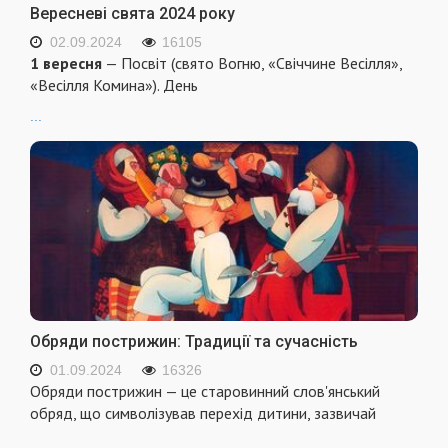
Вересневі свята 2024 року
02.09.2024
16105
1 вересня
— Посвіт (свято Вогню, «Свіччине Весілля»,
«Весілля Комина»). День
...
Обряди пострижин: Традиції та сучасність
01.09.2024
16326
Обряди пострижин — це старовинний слов'янський
обряд, що символізував перехід дитини, зазвичай
...