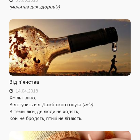
(молитва для здоров'я)
Від п’янства
14.04.2018
Хміль і вино,
Відступись від Дажбожого онука (
ім’я)
В темні ліси, де люди не ходять,
Коні не бродять, птиці не літають.