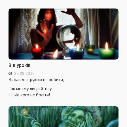
Від уроків
23.09.2018
Як навідліг рукою не робити,
Так моєму лицю й тілу
Ні від кого не боліти!