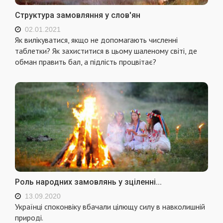
Структура замовляння у слов'ян
02.01.2021
Як вилікуватися, якщо не допомагають численні
таблетки? Як захиститися в цьому шаленому світі, де
обман править бал, а підлість процвітає?
Роль народних замовлянь у зціленні...
13.09.2020
Українці споконвіку вбачали цілющу силу в навколишній
природі.